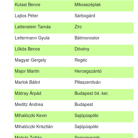
Kutasi Bence
Mikosszéplak
Koleszár László
Kölked
Lajtos Péter
Sárbogárd
Kovács Dániel
Ózd
Lattenstein Tamás
Zirc
Kovács Máté
Fedémes
Leitermann Gyula
Bátmonostor
Kutasi Bence
Mikosszéplak
Lőkös Bence
Dövény
Lajtos Péter
Sárbogárd
Magyar Gergely
Regéc
Lattenstein Tamás
Zirc
Major Martin
Hercegszántó
Leitermann Gyula
Bátmonostor
Marlok Bálint
Pilisszentiván
Lőkös Bence
Dövény
Mátray Árpád
Budapest 04. ker.
Magyar Gergely
Regéc
Meditz Andrea
Budapest
Major Martin
Hercegszántó
Mihalóczki Kevin
Sajópüspöki
Marlok Bálint
Pilisszentiván
Mihalóczki Krisztián
Sajópüspöki
Mátray Árpád
Budapest 04. ker.
Molnár Zoltán
Somogyszob