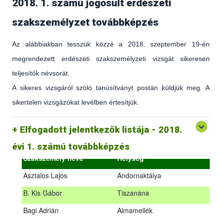
2018. 1. számú jogosult erdészeti
szakszemélyzet továbbképzés
Az alábbiakban tesszük közzé a 2018. szeptember 19-én
megrendezett erdészeti szakszemélyzeti vizsgát sikeresen
teljesítők névsorát.
A sikeres vizsgáról szóló tanúsítványt postán küldjük meg. A
sikertelen vizsgázókat levélben értesítjük.
(az erdőgazdálkodást és az erdészeti szakirányítást érintő
hatályos jogszabályokról és azok alkalmazásáról szóló
általános továbbképzés)
Elfogadott jelentkezők listája - 2018.
2018.09.18. – 2018.09.19.
évi 1. számú továbbképzés
Szakszemély neve
Helység
Asztalos Lajos
Andornaktálya
B. Kis Gábor
Tiszanána
Az alábbiakban tesszük közzé a 2018. szeptember 19-én
Bagi Adrián
Almamellék