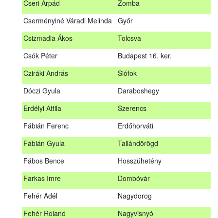
Cseri Árpád
Zomba
Bődy Miklós
Balogunyom
Cserményiné Váradi Melinda
Győr
Bús Ákos
Hőgyész
Csizmadia Ákos
Tolcsva
Czémán Péter
Visegrád
Csók Péter
Budapest 16. ker.
Cziráki András
Barcs
Cziráki András
Siófok
Csáki Mihály
Cigánd
Dóczi Gyula
Daraboshegy
Cseri Árpád
Zomba
Erdélyi Attila
Szerencs
Cserményiné Váradi Melinda
Győr
Fábián Ferenc
Erdőhorváti
Csizmadia Ákos
Tolcsva
Fábián Gyula
Taliándörögd
Csók Péter
Budapest 16. ker.
Fábos Bence
Hosszúhetény
Dóczi Gyula
Daraboshegy
Farkas Imre
Dombóvár
Erdélyi Attila
Szerencs
Fehér Adél
Nagydorog
Fábián Ferenc
Erdőhorváti
Fehér Roland
Nagyvisnyó