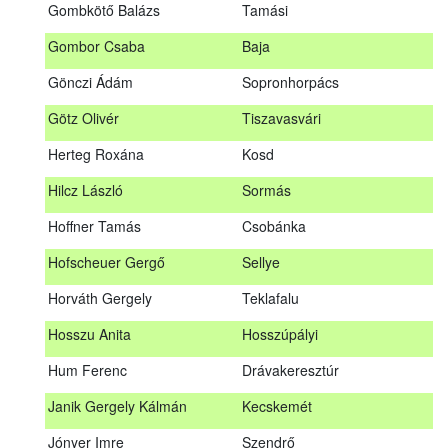
Gombkötő Balázs
Tamási
Gfellner Péter Zsolt
Szentgál
Gombor Csaba
Baja
Glacz Róbert
Kiskorpád
Gönczi Ádám
Sopronhorpács
Golubics Krisztián
Kővágótöttös
Götz Olivér
Tiszavasvári
Gombkötő Balázs
Tamási
Herteg Roxána
Kosd
Gombor Csaba
Baja
Hilcz László
Sormás
Gönczi Ádám
Sopronhorpács
Hoffner Tamás
Csobánka
Götz Olivér
Tiszavasvári
Hofscheuer Gergő
Sellye
Herteg Roxána
Kosd
Horváth Gergely
Teklafalu
Hilcz László
Sormás
Hosszu Anita
Hosszúpályi
Hoffner Tamás
Csobánka
Hum Ferenc
Drávakeresztúr
Hofscheuer Gergő
Sellye
Janik Gergely Kálmán
Kecskemét
Horváth Gergely
Teklafalu
Jónyer Imre
Szendrő