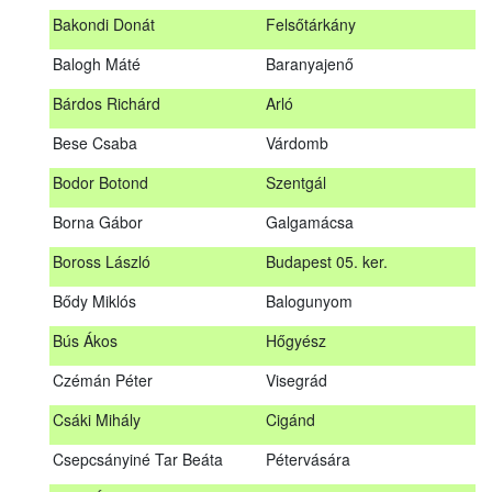
megrendezett erdészeti szakszemélyzeti vizsgát sikeresen
Bakondi Donát
Felsőtárkány
teljesítők névsorát.
A sikeres vizsgáról szóló tanúsítványt postán küldjük meg. A
Balogh Máté
Baranyajenő
sikertelen vizsgázókat levélben értesítjük.
Bárdos Richárd
Arló
Szakszemély neve
Helység
Bese Csaba
Várdomb
Asztalos Lajos
Andornaktálya
Bodor Botond
Szentgál
B. Kis Gábor
Tiszanána
Borna Gábor
Galgamácsa
Bagi Adrián
Almamellék
Boross László
Budapest 05. ker.
Bakondi Donát
Felsőtárkány
Bődy Miklós
Balogunyom
Balogh Máté
Baranyajenő
Bús Ákos
Hőgyész
Bárdos Richárd
Arló
Czémán Péter
Visegrád
Bese Csaba
Várdomb
Csáki Mihály
Cigánd
Bodor Botond
Szentgál
Csepcsányiné Tar Beáta
Pétervására
Boross László
Budapest 05. ker.