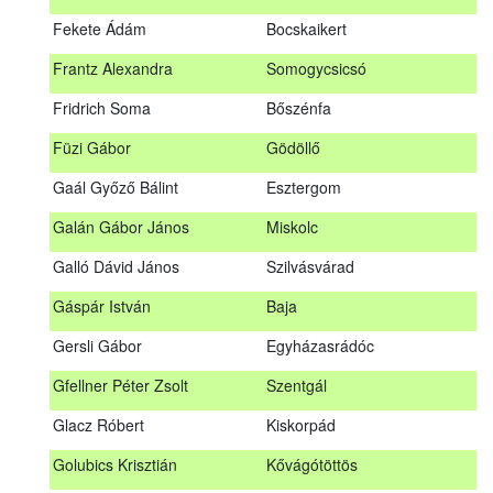
Fábián Gyula
Taliándörögd
Fekete Ádám
Bocskaikert
Fábos Bence
Hosszúhetény
Frantz Alexandra
Somogycsicsó
Farkas Imre
Dombóvár
Fridrich Soma
Bőszénfa
Fehér Adél
Nagydorog
Füzi Gábor
Gödöllő
Fehér Roland
Nagyvisnyó
Gaál Győző Bálint
Esztergom
Fekete Ádám
Bocskaikert
Galán Gábor János
Miskolc
Frantz Alexandra
Somogycsicsó
Galló Dávid János
Szilvásvárad
Füzi Gábor
Gödöllő
Gáspár István
Baja
Gaál Győző Bálint
Esztergom
Gersli Gábor
Egyházasrádóc
Galán Gábor János
Miskolc
Gfellner Péter Zsolt
Szentgál
Galló Dávid János
Szilvásvárad
Glacz Róbert
Kiskorpád
Gáspár István
Baja
Golubics Krisztián
Kővágótöttös
Gersli Gábor
Egyházasrádóc