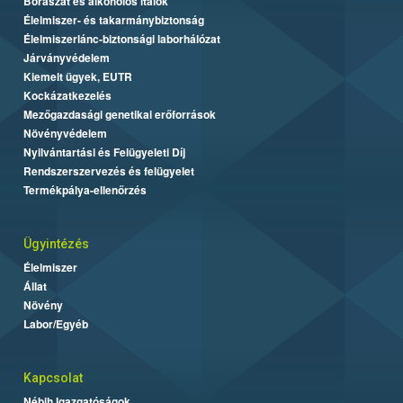
Borászat és alkoholos italok
Élelmiszer- és takarmánybiztonság
Élelmiszerlánc-biztonsági laborhálózat
Járványvédelem
Kiemelt ügyek, EUTR
Kockázatkezelés
Mezőgazdasági genetikai erőforrások
Növényvédelem
Nyilvántartási és Felügyeleti Díj
Rendszerszervezés és felügyelet
Termékpálya-ellenőrzés
Ügyintézés
Élelmiszer
Állat
Növény
Labor/Egyéb
Kapcsolat
Nébih Igazgatóságok