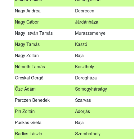
Meditz Andrea
Budapest
Nagy Andrea
Debrecen
Mihalóczki Kevin
Sajópüspöki
Nagy Gábor
Járdánháza
Mihalóczki Krisztián
Sajópüspöki
Nagy István Tamás
Muraszemenye
Molnár Zoltán
Somogyszob
Nagy Tamás
Kaszó
Nagy Andrea
Debrecen
Nagy Zoltán
Baja
Nagy Gábor
Járdánháza
Németh Tamás
Keszthely
Nagy István Tamás
Muraszemenye
Orcskai Gergő
Dorogháza
Nagy Tamás
Kaszó
Őze Ádám
Somogyhárságy
Nagy Zoltán
Baja
Parczen Benedek
Szarvas
Nárai István
Sárvár
A továbbképzés vizsgával zárul!
Piri Zoltán
Adorjás
Németh Tamás
Keszthely
Jelentkezés, lemondás
Puskás Gréta
Baja
Orcskai Gergő
Dorogháza
Jelentkezni a továbbképzésre kizárólag a Nébih honlapján
Radics László
Szombathely
elhelyezett űrlapon lehet. A jelentkezés elfogadásáról
Őze Ádám
Somogyhárságy