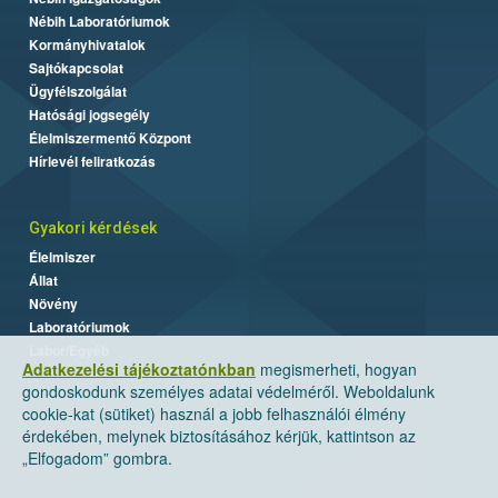
Nébih Laboratóriumok
Kormányhivatalok
Sajtókapcsolat
Ügyfélszolgálat
Hatósági jogsegély
Élelmiszermentő Központ
Hírlevél feliratkozás
Gyakori kérdések
Élelmiszer
Állat
Növény
Laboratóriumok
Labor/Egyéb
Adatkezelési tájékoztatónkban
megismerheti, hogyan
gondoskodunk személyes adatai védelméről. Weboldalunk
cookie-kat (sütiket) használ a jobb felhasználói élmény
érdekében, melynek biztosításához kérjük, kattintson az
„Elfogadom” gombra.