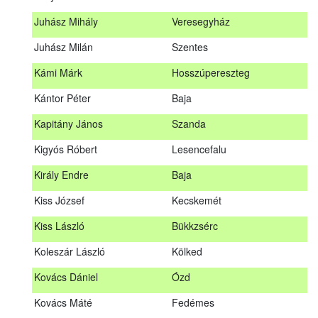
Hosszu Anita
Hosszúpályi
Juhász Mihály
Veresegyház
Hum Ferenc
Drávakeresztúr
Juhász Milán
Szentes
Janik Gergely Kálmán
Kecskemét
Kámi Márk
Hosszúpereszteg
Jónyer Imre
Szendrő
Kántor Péter
Baja
Juhász Mihály
Veresegyház
Kapitány János
Szanda
Juhász Milán
Szentes
Kigyós Róbert
Lesencefalu
Kámi Márk
Hosszúpereszteg
Király Endre
Baja
Kántor Péter
Baja
Kiss József
Kecskemét
Kapitány János
Szanda
Kiss László
Bükkzsérc
Kigyós Róbert
Lesencefalu
Koleszár László
Kölked
Király Endre
Baja
Kovács Dániel
Ózd
Kiss József
Kecskemét
Kovács Máté
Fedémes
Kiss László
Bükkzsérc