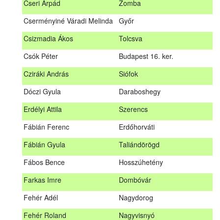
Cseri Árpád
Zomba
Bődy Miklós
Balogunyom
Cserményiné Váradi Melinda
Győr
Bús Ákos
Hőgyész
Csizmadia Ákos
Tolcsva
Czémán Péter
Visegrád
Csók Péter
Budapest 16. ker.
Cziráki András
Barcs
Cziráki András
Siófok
Csáki Mihály
Cigánd
Dóczi Gyula
Daraboshegy
Cseri Árpád
Zomba
Erdélyi Attila
Szerencs
Cserményiné Váradi Melinda
Győr
Fábián Ferenc
Erdőhorváti
Csizmadia Ákos
Tolcsva
Fábián Gyula
Taliándörögd
Csók Péter
Budapest 16. ker.
Fábos Bence
Hosszúhetény
Dóczi Gyula
Daraboshegy
Farkas Imre
Dombóvár
Erdélyi Attila
Szerencs
Fehér Adél
Nagydorog
Fábián Ferenc
Erdőhorváti
Fehér Roland
Nagyvisnyó