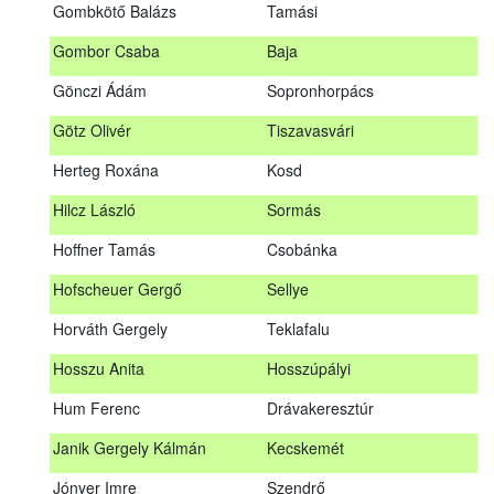
Gombkötő Balázs
Tamási
Gfellner Péter Zsolt
Szentgál
Gombor Csaba
Baja
Glacz Róbert
Kiskorpád
Gönczi Ádám
Sopronhorpács
Golubics Krisztián
Kővágótöttös
Götz Olivér
Tiszavasvári
Gombkötő Balázs
Tamási
Herteg Roxána
Kosd
Gombor Csaba
Baja
Hilcz László
Sormás
Gönczi Ádám
Sopronhorpács
Hoffner Tamás
Csobánka
Götz Olivér
Tiszavasvári
Hofscheuer Gergő
Sellye
Herteg Roxána
Kosd
Horváth Gergely
Teklafalu
Hilcz László
Sormás
Hosszu Anita
Hosszúpályi
Hoffner Tamás
Csobánka
Hum Ferenc
Drávakeresztúr
Hofscheuer Gergő
Sellye
Janik Gergely Kálmán
Kecskemét
Horváth Gergely
Teklafalu
Jónyer Imre
Szendrő