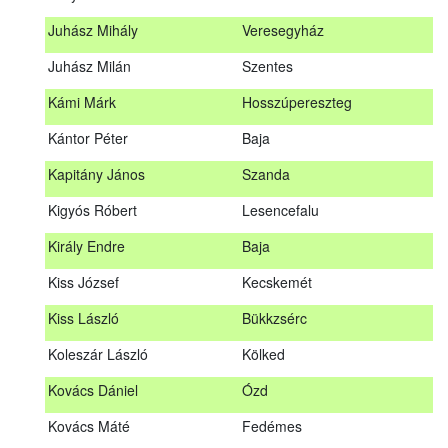
Hosszu Anita
Hosszúpályi
Juhász Mihály
Veresegyház
Hum Ferenc
Drávakeresztúr
Juhász Milán
Szentes
Janik Gergely Kálmán
Kecskemét
Kámi Márk
Hosszúpereszteg
Jónyer Imre
Szendrő
Kántor Péter
Baja
Juhász Mihály
Veresegyház
Kapitány János
Szanda
Juhász Milán
Szentes
Kigyós Róbert
Lesencefalu
Kámi Márk
Hosszúpereszteg
Király Endre
Baja
Kántor Péter
Baja
Kiss József
Kecskemét
Kapitány János
Szanda
Kiss László
Bükkzsérc
Kigyós Róbert
Lesencefalu
Koleszár László
Kölked
Király Endre
Baja
Kovács Dániel
Ózd
Kiss József
Kecskemét
Kovács Máté
Fedémes
Kiss László
Bükkzsérc