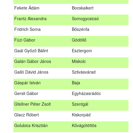
Fábián Gyula
Taliándörögd
Fekete Ádám
Bocskaikert
Fábos Bence
Hosszúhetény
Frantz Alexandra
Somogycsicsó
Farkas Imre
Dombóvár
Fridrich Soma
Bőszénfa
Fehér Adél
Nagydorog
Füzi Gábor
Gödöllő
Fehér Roland
Nagyvisnyó
Gaál Győző Bálint
Esztergom
Fekete Ádám
Bocskaikert
Galán Gábor János
Miskolc
Frantz Alexandra
Somogycsicsó
Galló Dávid János
Szilvásvárad
Füzi Gábor
Gödöllő
Gáspár István
Baja
Gaál Győző Bálint
Esztergom
Gersli Gábor
Egyházasrádóc
Galán Gábor János
Miskolc
Gfellner Péter Zsolt
Szentgál
Galló Dávid János
Szilvásvárad
Glacz Róbert
Kiskorpád
Gáspár István
Baja
Golubics Krisztián
Kővágótöttös
Gersli Gábor
Egyházasrádóc