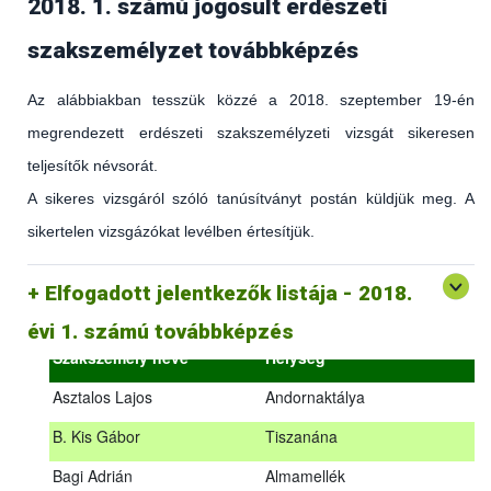
2018. 1. számú jogosult erdészeti
szakszemélyzet továbbképzés
Az alábbiakban tesszük közzé a 2018. szeptember 19-én
megrendezett erdészeti szakszemélyzeti vizsgát sikeresen
teljesítők névsorát.
A sikeres vizsgáról szóló tanúsítványt postán küldjük meg. A
sikertelen vizsgázókat levélben értesítjük.
(az erdőgazdálkodást és az erdészeti szakirányítást érintő
hatályos jogszabályokról és azok alkalmazásáról szóló
általános továbbképzés)
Elfogadott jelentkezők listája - 2018.
2018.09.18. – 2018.09.19.
évi 1. számú továbbképzés
Szakszemély neve
Helység
Asztalos Lajos
Andornaktálya
B. Kis Gábor
Tiszanána
Az alábbiakban tesszük közzé a 2018. szeptember 19-én
Bagi Adrián
Almamellék