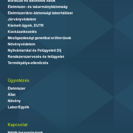
Borászat és alkoholos italok
Élelmiszer- és takarmánybiztonság
Élelmiszerlánc-biztonsági laborhálózat
Járványvédelem
Kiemelt ügyek, EUTR
Kockázatkezelés
Mezőgazdasági genetikai erőforrások
Növényvédelem
Nyilvántartási és Felügyeleti Díj
Rendszerszervezés és felügyelet
Termékpálya-ellenőrzés
Ügyintézés
Élelmiszer
Állat
Növény
Labor/Egyéb
Kapcsolat
Nébih Igazgatóságok