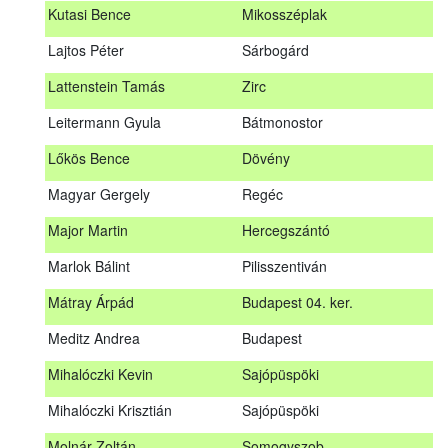
Kutasi Bence
Mikosszéplak
Koleszár László
Kölked
Lajtos Péter
Sárbogárd
Kovács Dániel
Ózd
Lattenstein Tamás
Zirc
Kovács Máté
Fedémes
Leitermann Gyula
Bátmonostor
Kutasi Bence
Mikosszéplak
Lőkös Bence
Dövény
Lajtos Péter
Sárbogárd
Magyar Gergely
Regéc
Lattenstein Tamás
Zirc
Major Martin
Hercegszántó
Leitermann Gyula
Bátmonostor
Marlok Bálint
Pilisszentiván
Lőkös Bence
Dövény
Mátray Árpád
Budapest 04. ker.
Magyar Gergely
Regéc
Meditz Andrea
Budapest
Major Martin
Hercegszántó
Mihalóczki Kevin
Sajópüspöki
Marlok Bálint
Pilisszentiván
Mihalóczki Krisztián
Sajópüspöki
Mátray Árpád
Budapest 04. ker.
Molnár Zoltán
Somogyszob