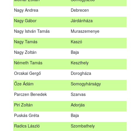
Meditz Andrea
Budapest
Nagy Andrea
Debrecen
Mihalóczki Kevin
Sajópüspöki
Nagy Gábor
Járdánháza
Mihalóczki Krisztián
Sajópüspöki
Nagy István Tamás
Muraszemenye
Molnár Zoltán
Somogyszob
Nagy Tamás
Kaszó
Nagy Andrea
Debrecen
Nagy Zoltán
Baja
Nagy Gábor
Járdánháza
Németh Tamás
Keszthely
Nagy István Tamás
Muraszemenye
Orcskai Gergő
Dorogháza
Nagy Tamás
Kaszó
Őze Ádám
Somogyhárságy
Nagy Zoltán
Baja
Parczen Benedek
Szarvas
Nárai István
Sárvár
A továbbképzés vizsgával zárul!
Piri Zoltán
Adorjás
Németh Tamás
Keszthely
Jelentkezés, lemondás
Puskás Gréta
Baja
Orcskai Gergő
Dorogháza
Jelentkezni a továbbképzésre kizárólag a Nébih honlapján
Radics László
Szombathely
elhelyezett űrlapon lehet. A jelentkezés elfogadásáról
Őze Ádám
Somogyhárságy