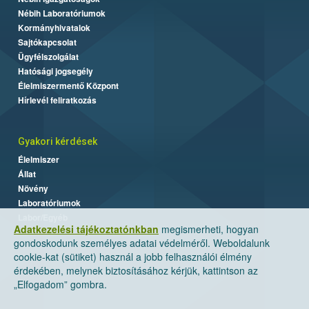
Nébih Laboratóriumok
Kormányhivatalok
Sajtókapcsolat
Ügyfélszolgálat
Hatósági jogsegély
Élelmiszermentő Központ
Hírlevél feliratkozás
Gyakori kérdések
Élelmiszer
Állat
Növény
Laboratóriumok
Labor/Egyéb
Adatkezelési tájékoztatónkban
megismerheti, hogyan
gondoskodunk személyes adatai védelméről. Weboldalunk
cookie-kat (sütiket) használ a jobb felhasználói élmény
érdekében, melynek biztosításához kérjük, kattintson az
„Elfogadom” gombra.