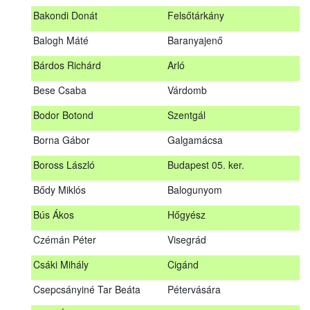
megrendezett erdészeti szakszemélyzeti vizsgát sikeresen
Bakondi Donát
Felsőtárkány
teljesítők névsorát.
A sikeres vizsgáról szóló tanúsítványt postán küldjük meg. A
Balogh Máté
Baranyajenő
sikertelen vizsgázókat levélben értesítjük.
Bárdos Richárd
Arló
Szakszemély neve
Helység
Bese Csaba
Várdomb
Asztalos Lajos
Andornaktálya
Bodor Botond
Szentgál
B. Kis Gábor
Tiszanána
Borna Gábor
Galgamácsa
Bagi Adrián
Almamellék
Boross László
Budapest 05. ker.
Bakondi Donát
Felsőtárkány
Bődy Miklós
Balogunyom
Balogh Máté
Baranyajenő
Bús Ákos
Hőgyész
Bárdos Richárd
Arló
Czémán Péter
Visegrád
Bese Csaba
Várdomb
Csáki Mihály
Cigánd
Bodor Botond
Szentgál
Csepcsányiné Tar Beáta
Pétervására
Boross László
Budapest 05. ker.