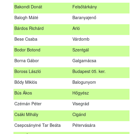
megrendezett erdészeti szakszemélyzeti vizsgát sikeresen
Bakondi Donát
Felsőtárkány
teljesítők névsorát.
A sikeres vizsgáról szóló tanúsítványt postán küldjük meg. A
Balogh Máté
Baranyajenő
sikertelen vizsgázókat levélben értesítjük.
Bárdos Richárd
Arló
Szakszemély neve
Helység
Bese Csaba
Várdomb
Asztalos Lajos
Andornaktálya
Bodor Botond
Szentgál
B. Kis Gábor
Tiszanána
Borna Gábor
Galgamácsa
Bagi Adrián
Almamellék
Boross László
Budapest 05. ker.
Bakondi Donát
Felsőtárkány
Bődy Miklós
Balogunyom
Balogh Máté
Baranyajenő
Bús Ákos
Hőgyész
Bárdos Richárd
Arló
Czémán Péter
Visegrád
Bese Csaba
Várdomb
Csáki Mihály
Cigánd
Bodor Botond
Szentgál
Csepcsányiné Tar Beáta
Pétervására
Boross László
Budapest 05. ker.