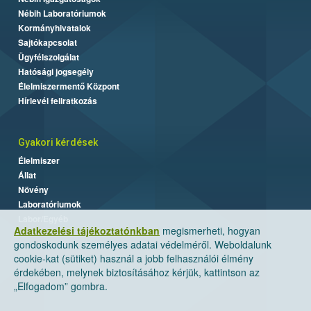
Nébih Laboratóriumok
Kormányhivatalok
Sajtókapcsolat
Ügyfélszolgálat
Hatósági jogsegély
Élelmiszermentő Központ
Hírlevél feliratkozás
Gyakori kérdések
Élelmiszer
Állat
Növény
Laboratóriumok
Labor/Egyéb
Adatkezelési tájékoztatónkban
megismerheti, hogyan
gondoskodunk személyes adatai védelméről. Weboldalunk
cookie-kat (sütiket) használ a jobb felhasználói élmény
érdekében, melynek biztosításához kérjük, kattintson az
„Elfogadom” gombra.