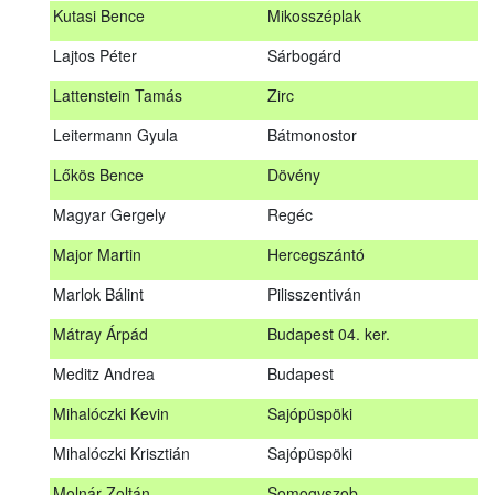
Kutasi Bence
Mikosszéplak
Koleszár László
Kölked
Lajtos Péter
Sárbogárd
Kovács Dániel
Ózd
Lattenstein Tamás
Zirc
Kovács Máté
Fedémes
Leitermann Gyula
Bátmonostor
Kutasi Bence
Mikosszéplak
Lőkös Bence
Dövény
Lajtos Péter
Sárbogárd
Magyar Gergely
Regéc
Lattenstein Tamás
Zirc
Major Martin
Hercegszántó
Leitermann Gyula
Bátmonostor
Marlok Bálint
Pilisszentiván
Lőkös Bence
Dövény
Mátray Árpád
Budapest 04. ker.
Magyar Gergely
Regéc
Meditz Andrea
Budapest
Major Martin
Hercegszántó
Mihalóczki Kevin
Sajópüspöki
Marlok Bálint
Pilisszentiván
Mihalóczki Krisztián
Sajópüspöki
Mátray Árpád
Budapest 04. ker.
Molnár Zoltán
Somogyszob