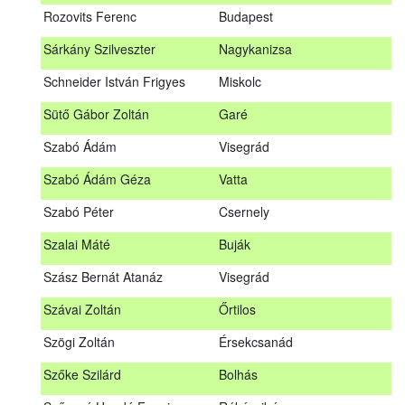
visszaigazoló e-mailt kap a jelentkező.
Rozovits Ferenc
Budapest
Parczen Benedek
Szarvas
A jelentkezők elfogadott névsora a továbbképzés időpontját
Sárkány Szilveszter
Nagykanizsa
megelőzően legalább 5 nappal kerül közzétételre.
Piri Zoltán
Adorjás
A tanfolyamra való jelentkezés visszaigazolása után a
Schneider István Frigyes
Miskolc
Puskás Gréta
Baja
részvétel lemondása csak a honlapon lehetséges, legkésőbb
a tanfolyamot megelőző 5. napig.
Sütő Gábor Zoltán
Garé
Radics László
Szombathely
Helyszín megközelítése, részvétellel kapcsolatos egyéb
Szabó Ádám
Visegrád
információk
Rozovits Ferenc
Budapest
Szabó Ádám Géza
Vatta
A tanfolyam helyszínét elsősorban tömegközlekedéssel
Sárkány Szilveszter
Nagykanizsa
érdemes megközelíteni, mert a gépkocsival való parkolás
Szabó Péter
Csernely
munkanapokon nehézkes és díjköteles. A Kossuth Lajos
Schneider István Frigyes
Miskolc
teret érintő tömegközlekedési járatok: M2 metró, 2 villamos,
Szalai Máté
Buják
Sütő Gábor Zoltán
Garé
70 és 78 trolibusz, 15 és 115 autóbusz.
Szász Bernát Atanáz
Visegrád
Mindkét napon egy óra ebédszünet áll rendelkezésre. Az
Szabó Ádám
Visegrád
Agrárminisztérium épületében büfé és étterem is található.
Szávai Zoltán
Őrtilos
Szabó Ádám Géza
Vatta
A rendelet 7. § (2) bekezdése alapján a továbbképzésen
Szögi Zoltán
Érsekcsanád
résztvevő
szakszemélyzet
köteles
az előadások és
Szabó Péter
Csernely
konzultációk időtartamának legalább 80%-án –
részt venni és
Szőke Szilárd
Bolhás
vizsgát tenni
.
Szalai Máté
Buják