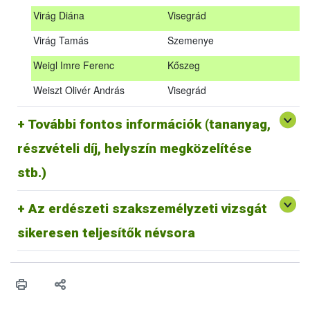
Tóth Máté
Szulimán
továbbképzés díjáról szóló számlát. A befizetéskor az
Virág Diána
Visegrád
átutalás vagy a csekk közlemény rovatában a postán
Török Tamás
Kisgyőr
kapott
számla azonosító számát
és
„erdészeti
Virág Tamás
Szemenye
szakszemélyzet továbbképzés”
megnevezést kell
Ujj Norbert
Szögliget
feltüntetni.
Weigl Imre Ferenc
Kőszeg
Utasi Gabriella
Nagykőrös
A vizsgadíjat postai, illetve banki átutalással lehet
Weiszt Olivér András
Visegrád
kiegyenlíteni a Nébih fizetési számlájára: (10032000-
Vakály Miklós
Baja
00289782-00000000)
További fontos információk (tananyag,
Ványi Attila
Eger
Kapcsolat
részvételi díj, helyszín megközelítése
Virág Diána
Visegrád
A továbbképzéssel kapcsolatos kérdések
az
erdeszet@nebih.gov.hu
email címre küldhetőek.
stb.)
Virág Tamás
Szemenye
Weigl Imre Ferenc
Kőszeg
Az erdészeti szakszemélyzeti vizsgát
Weiszt Olivér András
Visegrád
sikeresen teljesítők névsora