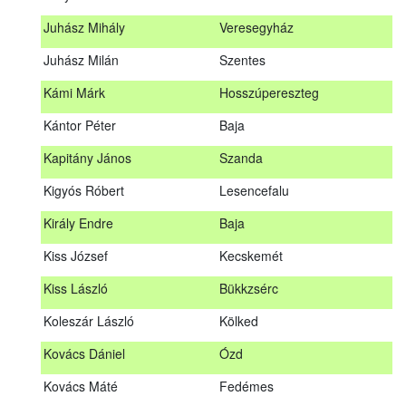
Hosszu Anita
Hosszúpályi
Juhász Mihály
Veresegyház
Hum Ferenc
Drávakeresztúr
Juhász Milán
Szentes
Janik Gergely Kálmán
Kecskemét
Kámi Márk
Hosszúpereszteg
Jónyer Imre
Szendrő
Kántor Péter
Baja
Juhász Mihály
Veresegyház
Kapitány János
Szanda
Juhász Milán
Szentes
Kigyós Róbert
Lesencefalu
Kámi Márk
Hosszúpereszteg
Király Endre
Baja
Kántor Péter
Baja
Kiss József
Kecskemét
Kapitány János
Szanda
Kiss László
Bükkzsérc
Kigyós Róbert
Lesencefalu
Koleszár László
Kölked
Király Endre
Baja
Kovács Dániel
Ózd
Kiss József
Kecskemét
Kovács Máté
Fedémes
Kiss László
Bükkzsérc