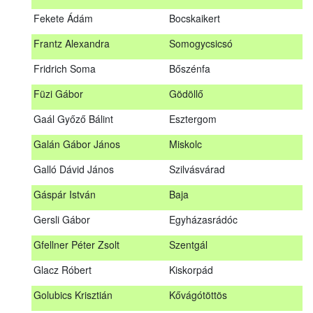
Fábián Gyula
Taliándörögd
Fekete Ádám
Bocskaikert
Fábos Bence
Hosszúhetény
Frantz Alexandra
Somogycsicsó
Farkas Imre
Dombóvár
Fridrich Soma
Bőszénfa
Fehér Adél
Nagydorog
Füzi Gábor
Gödöllő
Fehér Roland
Nagyvisnyó
Gaál Győző Bálint
Esztergom
Fekete Ádám
Bocskaikert
Galán Gábor János
Miskolc
Frantz Alexandra
Somogycsicsó
Galló Dávid János
Szilvásvárad
Füzi Gábor
Gödöllő
Gáspár István
Baja
Gaál Győző Bálint
Esztergom
Gersli Gábor
Egyházasrádóc
Galán Gábor János
Miskolc
Gfellner Péter Zsolt
Szentgál
Galló Dávid János
Szilvásvárad
Glacz Róbert
Kiskorpád
Gáspár István
Baja
Golubics Krisztián
Kővágótöttös
Gersli Gábor
Egyházasrádóc