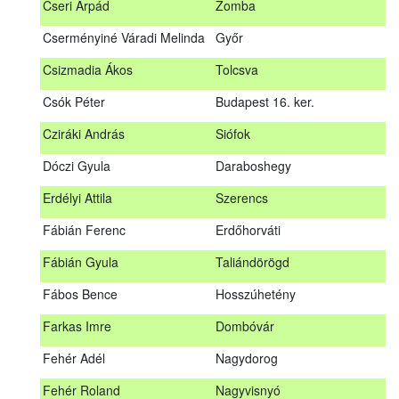
Cseri Árpád
Zomba
Bődy Miklós
Balogunyom
Cserményiné Váradi Melinda
Győr
Bús Ákos
Hőgyész
Csizmadia Ákos
Tolcsva
Czémán Péter
Visegrád
Csók Péter
Budapest 16. ker.
Cziráki András
Barcs
Cziráki András
Siófok
Csáki Mihály
Cigánd
Dóczi Gyula
Daraboshegy
Cseri Árpád
Zomba
Erdélyi Attila
Szerencs
Cserményiné Váradi Melinda
Győr
Fábián Ferenc
Erdőhorváti
Csizmadia Ákos
Tolcsva
Fábián Gyula
Taliándörögd
Csók Péter
Budapest 16. ker.
Fábos Bence
Hosszúhetény
Dóczi Gyula
Daraboshegy
Farkas Imre
Dombóvár
Erdélyi Attila
Szerencs
Fehér Adél
Nagydorog
Fábián Ferenc
Erdőhorváti
Fehér Roland
Nagyvisnyó