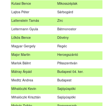
Kutasi Bence
Mikosszéplak
Koleszár László
Kölked
Lajtos Péter
Sárbogárd
Kovács Dániel
Ózd
Lattenstein Tamás
Zirc
Kovács Máté
Fedémes
Leitermann Gyula
Bátmonostor
Kutasi Bence
Mikosszéplak
Lőkös Bence
Dövény
Lajtos Péter
Sárbogárd
Magyar Gergely
Regéc
Lattenstein Tamás
Zirc
Major Martin
Hercegszántó
Leitermann Gyula
Bátmonostor
Marlok Bálint
Pilisszentiván
Lőkös Bence
Dövény
Mátray Árpád
Budapest 04. ker.
Magyar Gergely
Regéc
Meditz Andrea
Budapest
Major Martin
Hercegszántó
Mihalóczki Kevin
Sajópüspöki
Marlok Bálint
Pilisszentiván
Mihalóczki Krisztián
Sajópüspöki
Mátray Árpád
Budapest 04. ker.
Molnár Zoltán
Somogyszob