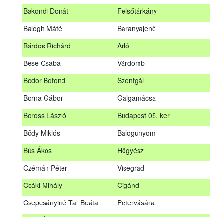
megrendezett erdészeti szakszemélyzeti vizsgát sikeresen
Bakondi Donát
Felsőtárkány
teljesítők névsorát.
A sikeres vizsgáról szóló tanúsítványt postán küldjük meg. A
Balogh Máté
Baranyajenő
sikertelen vizsgázókat levélben értesítjük.
Bárdos Richárd
Arló
Szakszemély neve
Helység
Bese Csaba
Várdomb
Asztalos Lajos
Andornaktálya
Bodor Botond
Szentgál
B. Kis Gábor
Tiszanána
Borna Gábor
Galgamácsa
Bagi Adrián
Almamellék
Boross László
Budapest 05. ker.
Bakondi Donát
Felsőtárkány
Bődy Miklós
Balogunyom
Balogh Máté
Baranyajenő
Bús Ákos
Hőgyész
Bárdos Richárd
Arló
Czémán Péter
Visegrád
Bese Csaba
Várdomb
Csáki Mihály
Cigánd
Bodor Botond
Szentgál
Csepcsányiné Tar Beáta
Pétervására
Boross László
Budapest 05. ker.