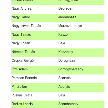
Meditz Andrea
Budapest
Nagy Andrea
Debrecen
Mihalóczki Kevin
Sajópüspöki
Nagy Gábor
Járdánháza
Mihalóczki Krisztián
Sajópüspöki
Nagy István Tamás
Muraszemenye
Molnár Zoltán
Somogyszob
Nagy Tamás
Kaszó
Nagy Andrea
Debrecen
Nagy Zoltán
Baja
Nagy Gábor
Járdánháza
Németh Tamás
Keszthely
Nagy István Tamás
Muraszemenye
Orcskai Gergő
Dorogháza
Nagy Tamás
Kaszó
Őze Ádám
Somogyhárságy
Nagy Zoltán
Baja
Parczen Benedek
Szarvas
Nárai István
Sárvár
A továbbképzés vizsgával zárul!
Piri Zoltán
Adorjás
Németh Tamás
Keszthely
Jelentkezés, lemondás
Puskás Gréta
Baja
Orcskai Gergő
Dorogháza
Jelentkezni a továbbképzésre kizárólag a Nébih honlapján
Radics László
Szombathely
elhelyezett űrlapon lehet. A jelentkezés elfogadásáról
Őze Ádám
Somogyhárságy