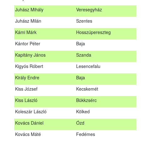
Hosszu Anita
Hosszúpályi
Juhász Mihály
Veresegyház
Hum Ferenc
Drávakeresztúr
Juhász Milán
Szentes
Janik Gergely Kálmán
Kecskemét
Kámi Márk
Hosszúpereszteg
Jónyer Imre
Szendrő
Kántor Péter
Baja
Juhász Mihály
Veresegyház
Kapitány János
Szanda
Juhász Milán
Szentes
Kigyós Róbert
Lesencefalu
Kámi Márk
Hosszúpereszteg
Király Endre
Baja
Kántor Péter
Baja
Kiss József
Kecskemét
Kapitány János
Szanda
Kiss László
Bükkzsérc
Kigyós Róbert
Lesencefalu
Koleszár László
Kölked
Király Endre
Baja
Kovács Dániel
Ózd
Kiss József
Kecskemét
Kovács Máté
Fedémes
Kiss László
Bükkzsérc