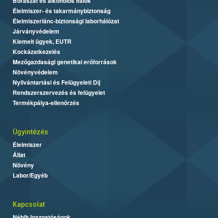
Borászat és alkoholos italok
Élelmiszer- és takarmánybiztonság
Élelmiszerlánc-biztonsági laborhálózat
Járványvédelem
Kiemelt ügyek, EUTR
Kockázatkezelés
Mezőgazdasági genetikai erőforrások
Növényvédelem
Nyilvántartási és Felügyeleti Díj
Rendszerszervezés és felügyelet
Termékpálya-ellenőrzés
Ügyintézés
Élelmiszer
Állat
Növény
Labor/Egyéb
Kapcsolat
Nébih Igazgatóságok