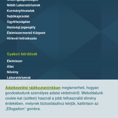
Nébih Laboratóriumok
Kormányhivatalok
Sajtókapcsolat
Ügyfélszolgálat
Hatósági jogsegély
Élelmiszermentő Központ
Hírlevél feliratkozás
Gyakori kérdések
Élelmiszer
Állat
Növény
Laboratóriumok
Labor/Egyéb
Adatkezelési tájékoztatónkban
megismerheti, hogyan
gondoskodunk személyes adatai védelméről. Weboldalunk
cookie-kat (sütiket) használ a jobb felhasználói élmény
érdekében, melynek biztosításához kérjük, kattintson az
„Elfogadom” gombra.