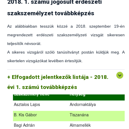
2018. 1. számú jogosult erdészeti
szakszemélyzet továbbképzés
Az alábbiakban tesszük közzé a 2018. szeptember 19-én
megrendezett erdészeti szakszemélyzeti vizsgát sikeresen
teljesítők névsorát.
A sikeres vizsgáról szóló tanúsítványt postán küldjük meg. A
sikertelen vizsgázókat levélben értesítjük.
(az erdőgazdálkodást és az erdészeti szakirányítást érintő
hatályos jogszabályokról és azok alkalmazásáról szóló
általános továbbképzés)
Elfogadott jelentkezők listája - 2018.
2018.09.18. – 2018.09.19.
évi 1. számú továbbképzés
Szakszemély neve
Helység
Asztalos Lajos
Andornaktálya
B. Kis Gábor
Tiszanána
Az alábbiakban tesszük közzé a 2018. szeptember 19-én
Bagi Adrián
Almamellék