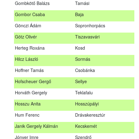
Gombkötő Balázs
Tamási
Gfellner Péter Zsolt
Szentgál
Gombor Csaba
Baja
Glacz Róbert
Kiskorpád
Gönczi Ádám
Sopronhorpács
Golubics Krisztián
Kővágótöttös
Götz Olivér
Tiszavasvári
Gombkötő Balázs
Tamási
Herteg Roxána
Kosd
Gombor Csaba
Baja
Hilcz László
Sormás
Gönczi Ádám
Sopronhorpács
Hoffner Tamás
Csobánka
Götz Olivér
Tiszavasvári
Hofscheuer Gergő
Sellye
Herteg Roxána
Kosd
Horváth Gergely
Teklafalu
Hilcz László
Sormás
Hosszu Anita
Hosszúpályi
Hoffner Tamás
Csobánka
Hum Ferenc
Drávakeresztúr
Hofscheuer Gergő
Sellye
Janik Gergely Kálmán
Kecskemét
Horváth Gergely
Teklafalu
Jónyer Imre
Szendrő