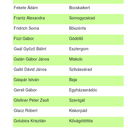
Fábián Gyula
Taliándörögd
Fekete Ádám
Bocskaikert
Fábos Bence
Hosszúhetény
Frantz Alexandra
Somogycsicsó
Farkas Imre
Dombóvár
Fridrich Soma
Bőszénfa
Fehér Adél
Nagydorog
Füzi Gábor
Gödöllő
Fehér Roland
Nagyvisnyó
Gaál Győző Bálint
Esztergom
Fekete Ádám
Bocskaikert
Galán Gábor János
Miskolc
Frantz Alexandra
Somogycsicsó
Galló Dávid János
Szilvásvárad
Füzi Gábor
Gödöllő
Gáspár István
Baja
Gaál Győző Bálint
Esztergom
Gersli Gábor
Egyházasrádóc
Galán Gábor János
Miskolc
Gfellner Péter Zsolt
Szentgál
Galló Dávid János
Szilvásvárad
Glacz Róbert
Kiskorpád
Gáspár István
Baja
Golubics Krisztián
Kővágótöttös
Gersli Gábor
Egyházasrádóc