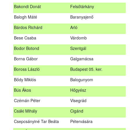
megrendezett erdészeti szakszemélyzeti vizsgát sikeresen
Bakondi Donát
Felsőtárkány
teljesítők névsorát.
A sikeres vizsgáról szóló tanúsítványt postán küldjük meg. A
Balogh Máté
Baranyajenő
sikertelen vizsgázókat levélben értesítjük.
Bárdos Richárd
Arló
Szakszemély neve
Helység
Bese Csaba
Várdomb
Asztalos Lajos
Andornaktálya
Bodor Botond
Szentgál
B. Kis Gábor
Tiszanána
Borna Gábor
Galgamácsa
Bagi Adrián
Almamellék
Boross László
Budapest 05. ker.
Bakondi Donát
Felsőtárkány
Bődy Miklós
Balogunyom
Balogh Máté
Baranyajenő
Bús Ákos
Hőgyész
Bárdos Richárd
Arló
Czémán Péter
Visegrád
Bese Csaba
Várdomb
Csáki Mihály
Cigánd
Bodor Botond
Szentgál
Csepcsányiné Tar Beáta
Pétervására
Boross László
Budapest 05. ker.