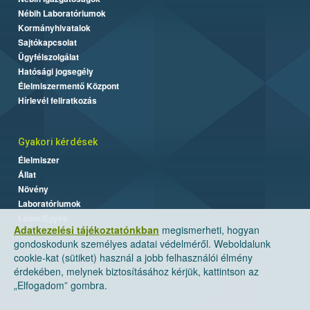
Nébih Laboratóriumok
Kormányhivatalok
Sajtókapcsolat
Ügyfélszolgálat
Hatósági jogsegély
Élelmiszermentő Központ
Hírlevél feliratkozás
Gyakori kérdések
Élelmiszer
Állat
Növény
Laboratóriumok
Labor/Egyéb
Adatkezelési tájékoztatónkban
megismerheti, hogyan
gondoskodunk személyes adatai védelméről. Weboldalunk
cookie-kat (sütiket) használ a jobb felhasználói élmény
érdekében, melynek biztosításához kérjük, kattintson az
„Elfogadom” gombra.