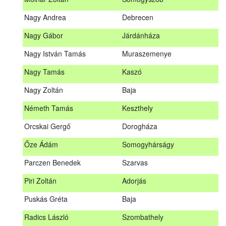
Meditz Andrea
Budapest
Nagy Andrea
Debrecen
Mihalóczki Kevin
Sajópüspöki
Nagy Gábor
Járdánháza
Mihalóczki Krisztián
Sajópüspöki
Nagy István Tamás
Muraszemenye
Molnár Zoltán
Somogyszob
Nagy Tamás
Kaszó
Nagy Andrea
Debrecen
Nagy Zoltán
Baja
Nagy Gábor
Járdánháza
Németh Tamás
Keszthely
Nagy István Tamás
Muraszemenye
Orcskai Gergő
Dorogháza
Nagy Tamás
Kaszó
Őze Ádám
Somogyhárságy
Nagy Zoltán
Baja
Parczen Benedek
Szarvas
Nárai István
Sárvár
A továbbképzés vizsgával zárul!
Piri Zoltán
Adorjás
Németh Tamás
Keszthely
Jelentkezés, lemondás
Puskás Gréta
Baja
Orcskai Gergő
Dorogháza
Jelentkezni a továbbképzésre kizárólag a Nébih honlapján
Radics László
Szombathely
elhelyezett űrlapon lehet. A jelentkezés elfogadásáról
Őze Ádám
Somogyhárságy