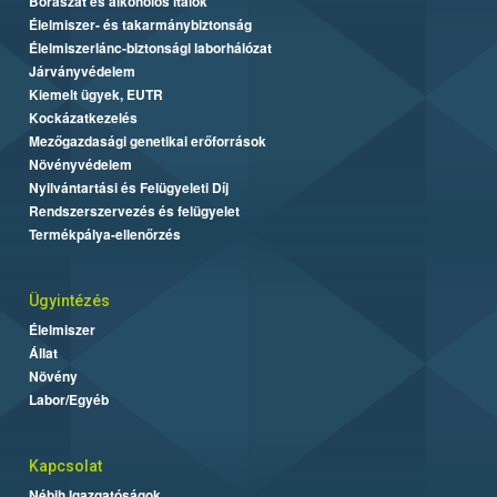
Borászat és alkoholos italok
Élelmiszer- és takarmánybiztonság
Élelmiszerlánc-biztonsági laborhálózat
Járványvédelem
Kiemelt ügyek, EUTR
Kockázatkezelés
Mezőgazdasági genetikai erőforrások
Növényvédelem
Nyilvántartási és Felügyeleti Díj
Rendszerszervezés és felügyelet
Termékpálya-ellenőrzés
Ügyintézés
Élelmiszer
Állat
Növény
Labor/Egyéb
Kapcsolat
Nébih Igazgatóságok