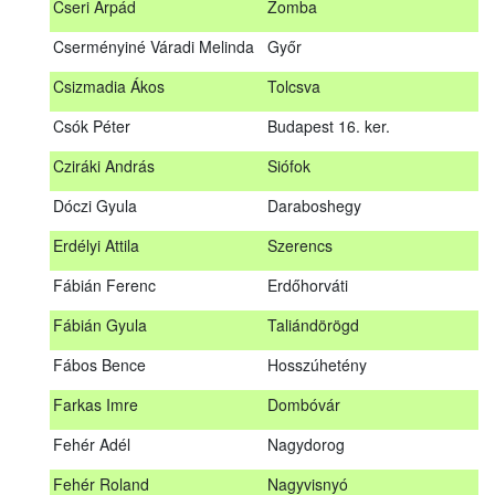
Cseri Árpád
Zomba
Bődy Miklós
Balogunyom
Cserményiné Váradi Melinda
Győr
Bús Ákos
Hőgyész
Csizmadia Ákos
Tolcsva
Czémán Péter
Visegrád
Csók Péter
Budapest 16. ker.
Cziráki András
Barcs
Cziráki András
Siófok
Csáki Mihály
Cigánd
Dóczi Gyula
Daraboshegy
Cseri Árpád
Zomba
Erdélyi Attila
Szerencs
Cserményiné Váradi Melinda
Győr
Fábián Ferenc
Erdőhorváti
Csizmadia Ákos
Tolcsva
Fábián Gyula
Taliándörögd
Csók Péter
Budapest 16. ker.
Fábos Bence
Hosszúhetény
Dóczi Gyula
Daraboshegy
Farkas Imre
Dombóvár
Erdélyi Attila
Szerencs
Fehér Adél
Nagydorog
Fábián Ferenc
Erdőhorváti
Fehér Roland
Nagyvisnyó