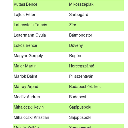
Kutasi Bence
Mikosszéplak
Koleszár László
Kölked
Lajtos Péter
Sárbogárd
Kovács Dániel
Ózd
Lattenstein Tamás
Zirc
Kovács Máté
Fedémes
Leitermann Gyula
Bátmonostor
Kutasi Bence
Mikosszéplak
Lőkös Bence
Dövény
Lajtos Péter
Sárbogárd
Magyar Gergely
Regéc
Lattenstein Tamás
Zirc
Major Martin
Hercegszántó
Leitermann Gyula
Bátmonostor
Marlok Bálint
Pilisszentiván
Lőkös Bence
Dövény
Mátray Árpád
Budapest 04. ker.
Magyar Gergely
Regéc
Meditz Andrea
Budapest
Major Martin
Hercegszántó
Mihalóczki Kevin
Sajópüspöki
Marlok Bálint
Pilisszentiván
Mihalóczki Krisztián
Sajópüspöki
Mátray Árpád
Budapest 04. ker.
Molnár Zoltán
Somogyszob