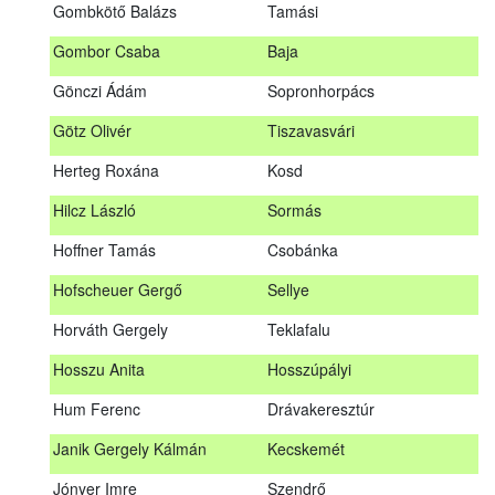
Gombkötő Balázs
Tamási
Gfellner Péter Zsolt
Szentgál
Gombor Csaba
Baja
Glacz Róbert
Kiskorpád
Gönczi Ádám
Sopronhorpács
Golubics Krisztián
Kővágótöttös
Götz Olivér
Tiszavasvári
Gombkötő Balázs
Tamási
Herteg Roxána
Kosd
Gombor Csaba
Baja
Hilcz László
Sormás
Gönczi Ádám
Sopronhorpács
Hoffner Tamás
Csobánka
Götz Olivér
Tiszavasvári
Hofscheuer Gergő
Sellye
Herteg Roxána
Kosd
Horváth Gergely
Teklafalu
Hilcz László
Sormás
Hosszu Anita
Hosszúpályi
Hoffner Tamás
Csobánka
Hum Ferenc
Drávakeresztúr
Hofscheuer Gergő
Sellye
Janik Gergely Kálmán
Kecskemét
Horváth Gergely
Teklafalu
Jónyer Imre
Szendrő