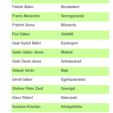
Fábián Gyula
Taliándörögd
Fekete Ádám
Bocskaikert
Fábos Bence
Hosszúhetény
Frantz Alexandra
Somogycsicsó
Farkas Imre
Dombóvár
Fridrich Soma
Bőszénfa
Fehér Adél
Nagydorog
Füzi Gábor
Gödöllő
Fehér Roland
Nagyvisnyó
Gaál Győző Bálint
Esztergom
Fekete Ádám
Bocskaikert
Galán Gábor János
Miskolc
Frantz Alexandra
Somogycsicsó
Galló Dávid János
Szilvásvárad
Füzi Gábor
Gödöllő
Gáspár István
Baja
Gaál Győző Bálint
Esztergom
Gersli Gábor
Egyházasrádóc
Galán Gábor János
Miskolc
Gfellner Péter Zsolt
Szentgál
Galló Dávid János
Szilvásvárad
Glacz Róbert
Kiskorpád
Gáspár István
Baja
Golubics Krisztián
Kővágótöttös
Gersli Gábor
Egyházasrádóc