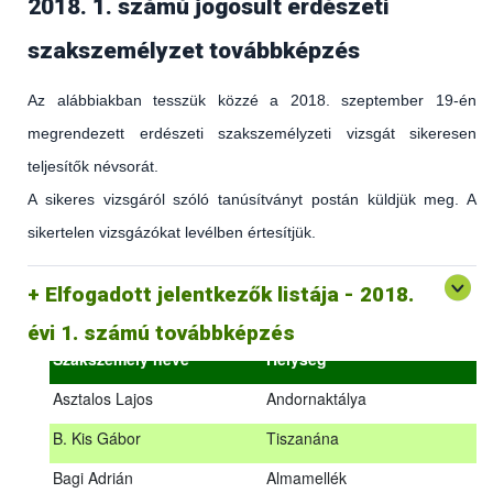
2018. 1. számú jogosult erdészeti
szakszemélyzet továbbképzés
Az alábbiakban tesszük közzé a 2018. szeptember 19-én
megrendezett erdészeti szakszemélyzeti vizsgát sikeresen
teljesítők névsorát.
A sikeres vizsgáról szóló tanúsítványt postán küldjük meg. A
sikertelen vizsgázókat levélben értesítjük.
(az erdőgazdálkodást és az erdészeti szakirányítást érintő
hatályos jogszabályokról és azok alkalmazásáról szóló
általános továbbképzés)
Elfogadott jelentkezők listája - 2018.
2018.09.18. – 2018.09.19.
évi 1. számú továbbképzés
Szakszemély neve
Helység
Asztalos Lajos
Andornaktálya
B. Kis Gábor
Tiszanána
Az alábbiakban tesszük közzé a 2018. szeptember 19-én
Bagi Adrián
Almamellék