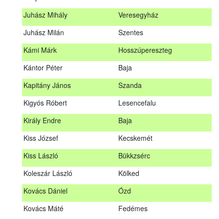
Hosszu Anita
Hosszúpályi
Juhász Mihály
Veresegyház
Hum Ferenc
Drávakeresztúr
Juhász Milán
Szentes
Janik Gergely Kálmán
Kecskemét
Kámi Márk
Hosszúpereszteg
Jónyer Imre
Szendrő
Kántor Péter
Baja
Juhász Mihály
Veresegyház
Kapitány János
Szanda
Juhász Milán
Szentes
Kigyós Róbert
Lesencefalu
Kámi Márk
Hosszúpereszteg
Király Endre
Baja
Kántor Péter
Baja
Kiss József
Kecskemét
Kapitány János
Szanda
Kiss László
Bükkzsérc
Kigyós Róbert
Lesencefalu
Koleszár László
Kölked
Király Endre
Baja
Kovács Dániel
Ózd
Kiss József
Kecskemét
Kovács Máté
Fedémes
Kiss László
Bükkzsérc