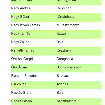
Meditz Andrea
Budapest
Nagy Andrea
Debrecen
Mihalóczki Kevin
Sajópüspöki
Nagy Gábor
Járdánháza
Mihalóczki Krisztián
Sajópüspöki
Nagy István Tamás
Muraszemenye
Molnár Zoltán
Somogyszob
Nagy Tamás
Kaszó
Nagy Andrea
Debrecen
Nagy Zoltán
Baja
Nagy Gábor
Járdánháza
Németh Tamás
Keszthely
Nagy István Tamás
Muraszemenye
Orcskai Gergő
Dorogháza
Nagy Tamás
Kaszó
Őze Ádám
Somogyhárságy
Nagy Zoltán
Baja
Parczen Benedek
Szarvas
Nárai István
Sárvár
A továbbképzés vizsgával zárul!
Piri Zoltán
Adorjás
Németh Tamás
Keszthely
Jelentkezés, lemondás
Puskás Gréta
Baja
Orcskai Gergő
Dorogháza
Jelentkezni a továbbképzésre kizárólag a Nébih honlapján
Radics László
Szombathely
elhelyezett űrlapon lehet. A jelentkezés elfogadásáról
Őze Ádám
Somogyhárságy