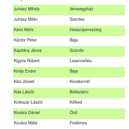
Hosszu Anita
Hosszúpályi
Juhász Mihály
Veresegyház
Hum Ferenc
Drávakeresztúr
Juhász Milán
Szentes
Janik Gergely Kálmán
Kecskemét
Kámi Márk
Hosszúpereszteg
Jónyer Imre
Szendrő
Kántor Péter
Baja
Juhász Mihály
Veresegyház
Kapitány János
Szanda
Juhász Milán
Szentes
Kigyós Róbert
Lesencefalu
Kámi Márk
Hosszúpereszteg
Király Endre
Baja
Kántor Péter
Baja
Kiss József
Kecskemét
Kapitány János
Szanda
Kiss László
Bükkzsérc
Kigyós Róbert
Lesencefalu
Koleszár László
Kölked
Király Endre
Baja
Kovács Dániel
Ózd
Kiss József
Kecskemét
Kovács Máté
Fedémes
Kiss László
Bükkzsérc