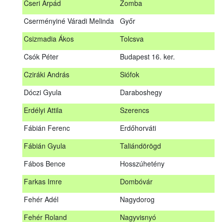
Cseri Árpád
Zomba
Bődy Miklós
Balogunyom
Cserményiné Váradi Melinda
Győr
Bús Ákos
Hőgyész
Csizmadia Ákos
Tolcsva
Czémán Péter
Visegrád
Csók Péter
Budapest 16. ker.
Cziráki András
Barcs
Cziráki András
Siófok
Csáki Mihály
Cigánd
Dóczi Gyula
Daraboshegy
Cseri Árpád
Zomba
Erdélyi Attila
Szerencs
Cserményiné Váradi Melinda
Győr
Fábián Ferenc
Erdőhorváti
Csizmadia Ákos
Tolcsva
Fábián Gyula
Taliándörögd
Csók Péter
Budapest 16. ker.
Fábos Bence
Hosszúhetény
Dóczi Gyula
Daraboshegy
Farkas Imre
Dombóvár
Erdélyi Attila
Szerencs
Fehér Adél
Nagydorog
Fábián Ferenc
Erdőhorváti
Fehér Roland
Nagyvisnyó