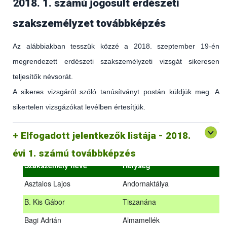
2018. 1. számú jogosult erdészeti
szakszemélyzet továbbképzés
Az alábbiakban tesszük közzé a 2018. szeptember 19-én
megrendezett erdészeti szakszemélyzeti vizsgát sikeresen
teljesítők névsorát.
A sikeres vizsgáról szóló tanúsítványt postán küldjük meg. A
sikertelen vizsgázókat levélben értesítjük.
(az erdőgazdálkodást és az erdészeti szakirányítást érintő
hatályos jogszabályokról és azok alkalmazásáról szóló
általános továbbképzés)
Elfogadott jelentkezők listája - 2018.
2018.09.18. – 2018.09.19.
évi 1. számú továbbképzés
Szakszemély neve
Helység
Asztalos Lajos
Andornaktálya
B. Kis Gábor
Tiszanána
Az alábbiakban tesszük közzé a 2018. szeptember 19-én
Bagi Adrián
Almamellék