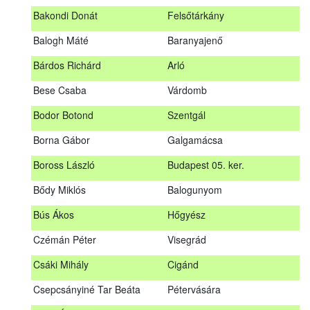
megrendezett erdészeti szakszemélyzeti vizsgát sikeresen
Bakondi Donát
Felsőtárkány
teljesítők névsorát.
A sikeres vizsgáról szóló tanúsítványt postán küldjük meg. A
Balogh Máté
Baranyajenő
sikertelen vizsgázókat levélben értesítjük.
Bárdos Richárd
Arló
Szakszemély neve
Helység
Bese Csaba
Várdomb
Asztalos Lajos
Andornaktálya
Bodor Botond
Szentgál
B. Kis Gábor
Tiszanána
Borna Gábor
Galgamácsa
Bagi Adrián
Almamellék
Boross László
Budapest 05. ker.
Bakondi Donát
Felsőtárkány
Bődy Miklós
Balogunyom
Balogh Máté
Baranyajenő
Bús Ákos
Hőgyész
Bárdos Richárd
Arló
Czémán Péter
Visegrád
Bese Csaba
Várdomb
Csáki Mihály
Cigánd
Bodor Botond
Szentgál
Csepcsányiné Tar Beáta
Pétervására
Boross László
Budapest 05. ker.