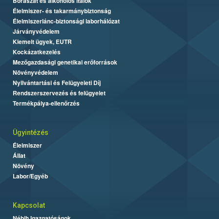
Borászat és alkoholos italok
Élelmiszer- és takarmánybiztonság
Élelmiszerlánc-biztonsági laborhálózat
Járványvédelem
Kiemelt ügyek, EUTR
Kockázatkezelés
Mezőgazdasági genetikai erőforrások
Növényvédelem
Nyilvántartási és Felügyeleti Díj
Rendszerszervezés és felügyelet
Termékpálya-ellenőrzés
Ügyintézés
Élelmiszer
Állat
Növény
Labor/Egyéb
Kapcsolat
Nébih Igazgatóságok