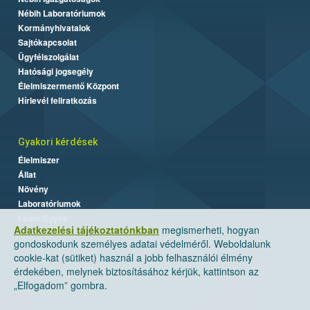
Nébih Laboratóriumok
Kormányhivatalok
Sajtókapcsolat
Ügyfélszolgálat
Hatósági jogsegély
Élelmiszermentő Központ
Hírlevél feliratkozás
Gyakori kérdések
Élelmiszer
Állat
Növény
Laboratóriumok
Labor/Egyéb
Adatkezelési tájékoztatónkban
megismerheti, hogyan
gondoskodunk személyes adatai védelméről. Weboldalunk
cookie-kat (sütiket) használ a jobb felhasználói élmény
érdekében, melynek biztosításához kérjük, kattintson az
„Elfogadom” gombra.