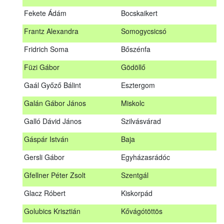
Fábián Gyula
Taliándörögd
Fekete Ádám
Bocskaikert
Fábos Bence
Hosszúhetény
Frantz Alexandra
Somogycsicsó
Farkas Imre
Dombóvár
Fridrich Soma
Bőszénfa
Fehér Adél
Nagydorog
Füzi Gábor
Gödöllő
Fehér Roland
Nagyvisnyó
Gaál Győző Bálint
Esztergom
Fekete Ádám
Bocskaikert
Galán Gábor János
Miskolc
Frantz Alexandra
Somogycsicsó
Galló Dávid János
Szilvásvárad
Füzi Gábor
Gödöllő
Gáspár István
Baja
Gaál Győző Bálint
Esztergom
Gersli Gábor
Egyházasrádóc
Galán Gábor János
Miskolc
Gfellner Péter Zsolt
Szentgál
Galló Dávid János
Szilvásvárad
Glacz Róbert
Kiskorpád
Gáspár István
Baja
Golubics Krisztián
Kővágótöttös
Gersli Gábor
Egyházasrádóc