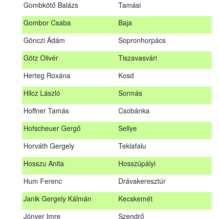
Gombkötő Balázs
Tamási
Gfellner Péter Zsolt
Szentgál
Gombor Csaba
Baja
Glacz Róbert
Kiskorpád
Gönczi Ádám
Sopronhorpács
Golubics Krisztián
Kővágótöttös
Götz Olivér
Tiszavasvári
Gombkötő Balázs
Tamási
Herteg Roxána
Kosd
Gombor Csaba
Baja
Hilcz László
Sormás
Gönczi Ádám
Sopronhorpács
Hoffner Tamás
Csobánka
Götz Olivér
Tiszavasvári
Hofscheuer Gergő
Sellye
Herteg Roxána
Kosd
Horváth Gergely
Teklafalu
Hilcz László
Sormás
Hosszu Anita
Hosszúpályi
Hoffner Tamás
Csobánka
Hum Ferenc
Drávakeresztúr
Hofscheuer Gergő
Sellye
Janik Gergely Kálmán
Kecskemét
Horváth Gergely
Teklafalu
Jónyer Imre
Szendrő