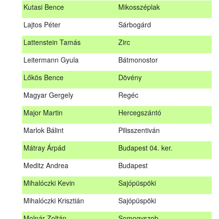
Kutasi Bence
Mikosszéplak
Koleszár László
Kölked
Lajtos Péter
Sárbogárd
Kovács Dániel
Ózd
Lattenstein Tamás
Zirc
Kovács Máté
Fedémes
Leitermann Gyula
Bátmonostor
Kutasi Bence
Mikosszéplak
Lőkös Bence
Dövény
Lajtos Péter
Sárbogárd
Magyar Gergely
Regéc
Lattenstein Tamás
Zirc
Major Martin
Hercegszántó
Leitermann Gyula
Bátmonostor
Marlok Bálint
Pilisszentiván
Lőkös Bence
Dövény
Mátray Árpád
Budapest 04. ker.
Magyar Gergely
Regéc
Meditz Andrea
Budapest
Major Martin
Hercegszántó
Mihalóczki Kevin
Sajópüspöki
Marlok Bálint
Pilisszentiván
Mihalóczki Krisztián
Sajópüspöki
Mátray Árpád
Budapest 04. ker.
Molnár Zoltán
Somogyszob