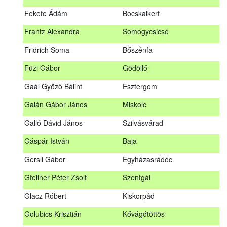
Fábián Gyula
Taliándörögd
Fekete Ádám
Bocskaikert
Fábos Bence
Hosszúhetény
Frantz Alexandra
Somogycsicsó
Farkas Imre
Dombóvár
Fridrich Soma
Bőszénfa
Fehér Adél
Nagydorog
Füzi Gábor
Gödöllő
Fehér Roland
Nagyvisnyó
Gaál Győző Bálint
Esztergom
Fekete Ádám
Bocskaikert
Galán Gábor János
Miskolc
Frantz Alexandra
Somogycsicsó
Galló Dávid János
Szilvásvárad
Füzi Gábor
Gödöllő
Gáspár István
Baja
Gaál Győző Bálint
Esztergom
Gersli Gábor
Egyházasrádóc
Galán Gábor János
Miskolc
Gfellner Péter Zsolt
Szentgál
Galló Dávid János
Szilvásvárad
Glacz Róbert
Kiskorpád
Gáspár István
Baja
Golubics Krisztián
Kővágótöttös
Gersli Gábor
Egyházasrádóc