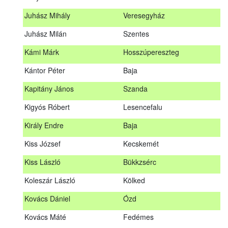
Hosszu Anita
Hosszúpályi
Juhász Mihály
Veresegyház
Hum Ferenc
Drávakeresztúr
Juhász Milán
Szentes
Janik Gergely Kálmán
Kecskemét
Kámi Márk
Hosszúpereszteg
Jónyer Imre
Szendrő
Kántor Péter
Baja
Juhász Mihály
Veresegyház
Kapitány János
Szanda
Juhász Milán
Szentes
Kigyós Róbert
Lesencefalu
Kámi Márk
Hosszúpereszteg
Király Endre
Baja
Kántor Péter
Baja
Kiss József
Kecskemét
Kapitány János
Szanda
Kiss László
Bükkzsérc
Kigyós Róbert
Lesencefalu
Koleszár László
Kölked
Király Endre
Baja
Kovács Dániel
Ózd
Kiss József
Kecskemét
Kovács Máté
Fedémes
Kiss László
Bükkzsérc