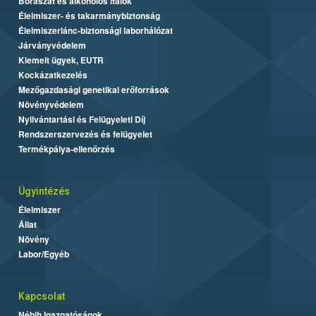
Borászat és alkoholos italok
Élelmiszer- és takarmánybiztonság
Élelmiszerlánc-biztonsági laborhálózat
Járványvédelem
Kiemelt ügyek, EUTR
Kockázatkezelés
Mezőgazdasági genetikai erőforrások
Növényvédelem
Nyilvántartási és Felügyeleti Díj
Rendszerszervezés és felügyelet
Termékpálya-ellenőrzés
Ügyintézés
Élelmiszer
Állat
Növény
Labor/Egyéb
Kapcsolat
Nébih Igazgatóságok