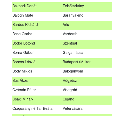
megrendezett erdészeti szakszemélyzeti vizsgát sikeresen
Bakondi Donát
Felsőtárkány
teljesítők névsorát.
A sikeres vizsgáról szóló tanúsítványt postán küldjük meg. A
Balogh Máté
Baranyajenő
sikertelen vizsgázókat levélben értesítjük.
Bárdos Richárd
Arló
Szakszemély neve
Helység
Bese Csaba
Várdomb
Asztalos Lajos
Andornaktálya
Bodor Botond
Szentgál
B. Kis Gábor
Tiszanána
Borna Gábor
Galgamácsa
Bagi Adrián
Almamellék
Boross László
Budapest 05. ker.
Bakondi Donát
Felsőtárkány
Bődy Miklós
Balogunyom
Balogh Máté
Baranyajenő
Bús Ákos
Hőgyész
Bárdos Richárd
Arló
Czémán Péter
Visegrád
Bese Csaba
Várdomb
Csáki Mihály
Cigánd
Bodor Botond
Szentgál
Csepcsányiné Tar Beáta
Pétervására
Boross László
Budapest 05. ker.