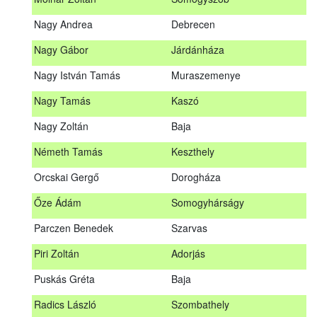
Meditz Andrea
Budapest
Nagy Andrea
Debrecen
Mihalóczki Kevin
Sajópüspöki
Nagy Gábor
Járdánháza
Mihalóczki Krisztián
Sajópüspöki
Nagy István Tamás
Muraszemenye
Molnár Zoltán
Somogyszob
Nagy Tamás
Kaszó
Nagy Andrea
Debrecen
Nagy Zoltán
Baja
Nagy Gábor
Járdánháza
Németh Tamás
Keszthely
Nagy István Tamás
Muraszemenye
Orcskai Gergő
Dorogháza
Nagy Tamás
Kaszó
Őze Ádám
Somogyhárságy
Nagy Zoltán
Baja
Parczen Benedek
Szarvas
Nárai István
Sárvár
A továbbképzés vizsgával zárul!
Piri Zoltán
Adorjás
Németh Tamás
Keszthely
Jelentkezés, lemondás
Puskás Gréta
Baja
Orcskai Gergő
Dorogháza
Jelentkezni a továbbképzésre kizárólag a Nébih honlapján
Radics László
Szombathely
elhelyezett űrlapon lehet. A jelentkezés elfogadásáról
Őze Ádám
Somogyhárságy