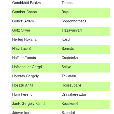
Gombkötő Balázs
Tamási
Gfellner Péter Zsolt
Szentgál
Gombor Csaba
Baja
Glacz Róbert
Kiskorpád
Gönczi Ádám
Sopronhorpács
Golubics Krisztián
Kővágótöttös
Götz Olivér
Tiszavasvári
Gombkötő Balázs
Tamási
Herteg Roxána
Kosd
Gombor Csaba
Baja
Hilcz László
Sormás
Gönczi Ádám
Sopronhorpács
Hoffner Tamás
Csobánka
Götz Olivér
Tiszavasvári
Hofscheuer Gergő
Sellye
Herteg Roxána
Kosd
Horváth Gergely
Teklafalu
Hilcz László
Sormás
Hosszu Anita
Hosszúpályi
Hoffner Tamás
Csobánka
Hum Ferenc
Drávakeresztúr
Hofscheuer Gergő
Sellye
Janik Gergely Kálmán
Kecskemét
Horváth Gergely
Teklafalu
Jónyer Imre
Szendrő