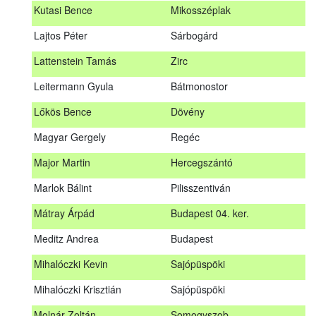
Kutasi Bence
Mikosszéplak
Koleszár László
Kölked
Lajtos Péter
Sárbogárd
Kovács Dániel
Ózd
Lattenstein Tamás
Zirc
Kovács Máté
Fedémes
Leitermann Gyula
Bátmonostor
Kutasi Bence
Mikosszéplak
Lőkös Bence
Dövény
Lajtos Péter
Sárbogárd
Magyar Gergely
Regéc
Lattenstein Tamás
Zirc
Major Martin
Hercegszántó
Leitermann Gyula
Bátmonostor
Marlok Bálint
Pilisszentiván
Lőkös Bence
Dövény
Mátray Árpád
Budapest 04. ker.
Magyar Gergely
Regéc
Meditz Andrea
Budapest
Major Martin
Hercegszántó
Mihalóczki Kevin
Sajópüspöki
Marlok Bálint
Pilisszentiván
Mihalóczki Krisztián
Sajópüspöki
Mátray Árpád
Budapest 04. ker.
Molnár Zoltán
Somogyszob