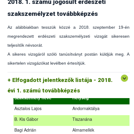
2018. 1. számú jogosult erdészeti
szakszemélyzet továbbképzés
Az alábbiakban tesszük közzé a 2018. szeptember 19-én
megrendezett erdészeti szakszemélyzeti vizsgát sikeresen
teljesítők névsorát.
A sikeres vizsgáról szóló tanúsítványt postán küldjük meg. A
sikertelen vizsgázókat levélben értesítjük.
(az erdőgazdálkodást és az erdészeti szakirányítást érintő
hatályos jogszabályokról és azok alkalmazásáról szóló
általános továbbképzés)
Elfogadott jelentkezők listája - 2018.
2018.09.18. – 2018.09.19.
évi 1. számú továbbképzés
Szakszemély neve
Helység
Asztalos Lajos
Andornaktálya
B. Kis Gábor
Tiszanána
Az alábbiakban tesszük közzé a 2018. szeptember 19-én
Bagi Adrián
Almamellék