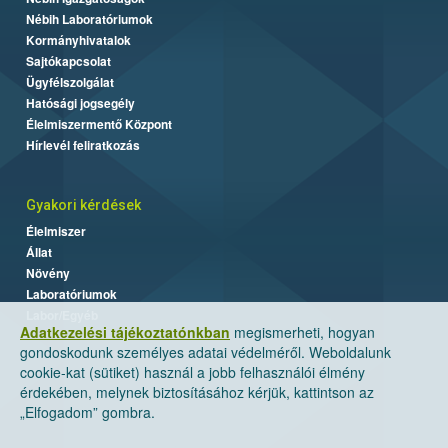
Nébih Laboratóriumok
Kormányhivatalok
Sajtókapcsolat
Ügyfélszolgálat
Hatósági jogsegély
Élelmiszermentő Központ
Hírlevél feliratkozás
Gyakori kérdések
Élelmiszer
Állat
Növény
Laboratóriumok
Labor/Egyéb
Adatkezelési tájékoztatónkban
megismerheti, hogyan
gondoskodunk személyes adatai védelméről. Weboldalunk
cookie-kat (sütiket) használ a jobb felhasználói élmény
érdekében, melynek biztosításához kérjük, kattintson az
„Elfogadom” gombra.