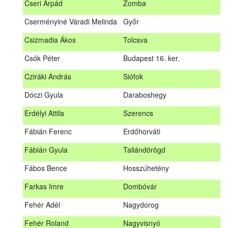
Cseri Árpád
Zomba
Bődy Miklós
Balogunyom
Cserményiné Váradi Melinda
Győr
Bús Ákos
Hőgyész
Csizmadia Ákos
Tolcsva
Czémán Péter
Visegrád
Csók Péter
Budapest 16. ker.
Cziráki András
Barcs
Cziráki András
Siófok
Csáki Mihály
Cigánd
Dóczi Gyula
Daraboshegy
Cseri Árpád
Zomba
Erdélyi Attila
Szerencs
Cserményiné Váradi Melinda
Győr
Fábián Ferenc
Erdőhorváti
Csizmadia Ákos
Tolcsva
Fábián Gyula
Taliándörögd
Csók Péter
Budapest 16. ker.
Fábos Bence
Hosszúhetény
Dóczi Gyula
Daraboshegy
Farkas Imre
Dombóvár
Erdélyi Attila
Szerencs
Fehér Adél
Nagydorog
Fábián Ferenc
Erdőhorváti
Fehér Roland
Nagyvisnyó