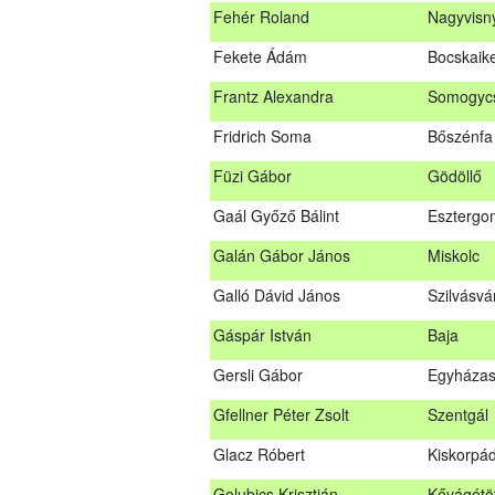
Fehér Roland
Nagyvisn
Farkas Imre
Dombóv
Fekete Ádám
Bocskaike
Fehér Adél
Nagydor
Frantz Alexandra
Somogycs
Fehér Roland
Nagyvis
Fridrich Soma
Bőszénfa
Fekete Ádám
Bocskaik
Füzi Gábor
Gödöllő
Frantz Alexandra
Somogyc
Gaál Győző Bálint
Esztergo
Füzi Gábor
Gödöllő
Galán Gábor János
Miskolc
Gaál Győző Bálint
Eszterg
Galló Dávid János
Szilvásvá
Galán Gábor János
Miskolc
Gáspár István
Baja
Galló Dávid János
Szilvásv
Gersli Gábor
Egyházas
Gáspár István
Baja
Gfellner Péter Zsolt
Szentgál
Gersli Gábor
Egyháza
Glacz Róbert
Kiskorpá
Gfellner Péter Zsolt
Szentgál
Golubics Krisztián
Kővágótö