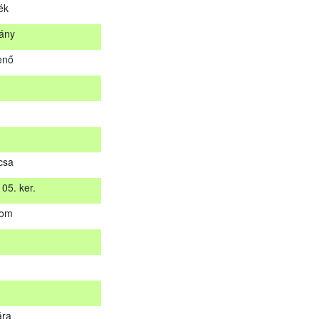
ék
stán küldjük meg. A sikertelen vizsgázókat levélben értesítjük.
ány
Helység
enő
tálya
na
lék
kány
csa
jenő
05. ker.
yom
 05. ker.
yom
ára