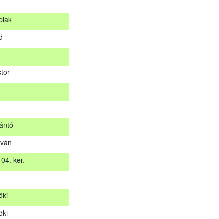
plak
s
d
plak
rd
tor
stor
ántó
iván
zántó
04. ker.
tiván
 04. ker.
öki
t
öki
öki