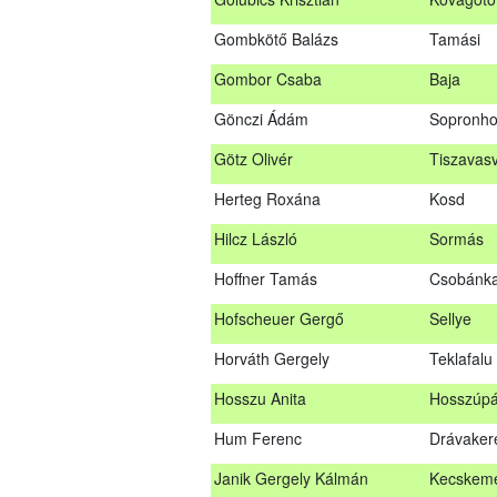
Glacz Róbert
Kiskorpá
Gombkötő Balázs
Tamási
Golubics Krisztián
Kővágótö
Gombor Csaba
Baja
Gombkötő Balázs
Tamási
Gönczi Ádám
Sopronho
Gombor Csaba
Baja
Götz Olivér
Tiszavasv
Gönczi Ádám
Sopronh
Herteg Roxána
Kosd
Götz Olivér
Tiszavas
Hilcz László
Sormás
Herteg Roxána
Kosd
Hoffner Tamás
Csobánk
Hilcz László
Sormás
Hofscheuer Gergő
Sellye
Hoffner Tamás
Csobánk
Horváth Gergely
Teklafalu
Hofscheuer Gergő
Sellye
Hosszu Anita
Hosszúpá
Horváth Gergely
Teklafalu
Hum Ferenc
Drávaker
Hosszu Anita
Hosszúpá
Janik Gergely Kálmán
Kecskem
Hum Ferenc
Drávaker