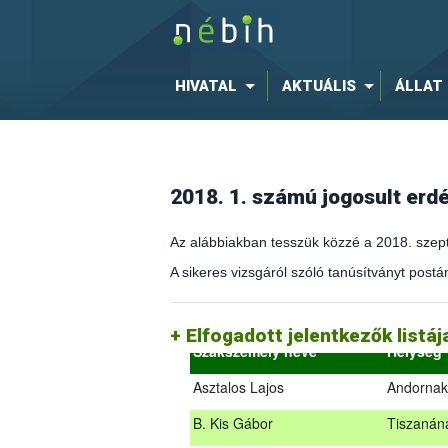
HIVATAL
AKTUÁLIS
ÁLLAT
2018. 1. számú jogosult er
Az alábbiakban tesszük közzé a 2018. szept
A sikeres vizsgáról szóló tanúsítványt postán
(az erdőgazdálkodást és az erdészeti sza
2018.09.18. – 2018.09.19.
Elfogadott jelentkezők listá
Szakszemély neve
Helység
Asztalos Lajos
Andornak
B. Kis Gábor
Tiszanán
Az alábbiakban tesszük közzé a 2018. sz