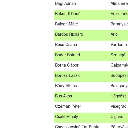
Bagi Adrián
Almamell
A sikeres vizsgáról szóló tanúsítványt po
Bakondi Donát
Felsőtárk
Szakszemély neve
Balogh Máté
Baranyaj
Asztalos Lajos
Andornak
Bárdos Richárd
Arló
B. Kis Gábor
Tiszaná
Bese Csaba
Várdomb
Bagi Adrián
Almamel
Bodor Botond
Szentgál
Bakondi Donát
Felsőtár
Borna Gábor
Galgamá
Balogh Máté
Baranya
Boross László
Budapest 
Bárdos Richárd
Arló
Bődy Miklós
Balogun
Bese Csaba
Várdomb
Bús Ákos
Hőgyész
Bodor Botond
Szentgál
Czémán Péter
Visegrád
Boross László
Budapest
Csáki Mihály
Cigánd
Bődy Miklós
Balogun
Csepcsányiné Tar Beáta
Pétervás