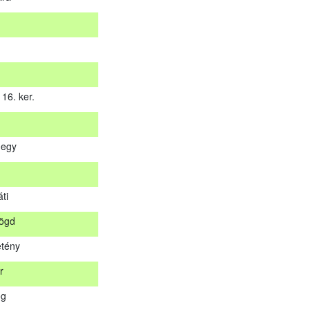
16. ker.
hegy
 16. ker.
ti
hegy
rögd
s
tény
áti
r
rögd
og
etény