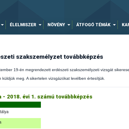
ÉLELMISZER
NÖVÉNY
ÁTFOGÓ TÉMÁK
KA
dészeti szakszemélyzet továbbképzés
ember 19-én megrendezett erdészeti szakszemélyzeti vizsgát sikeresen
 küldjük meg. A sikertelen vizsgázókat levélben értesítjük.
kirányítást érintő hatályos jogszabályokról és azok alkalmazásáról sz
ja - 2018. évi 1. számú továbbképzés
tálya
a
eptember 19-én megrendezett erdészeti szakszemélyzeti vizsgát sikere