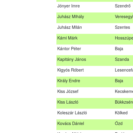
Jónyer Imre
Szendrő
Janik Gergely Kálmán
Kecskem
Juhász Mihály
Veresegy
Jónyer Imre
Szendrő
Juhász Milán
Szentes
Juhász Mihály
Vereseg
Kámi Márk
Hosszúpe
Juhász Milán
Szentes
Kántor Péter
Baja
Kámi Márk
Hosszúp
Kapitány János
Szanda
Kántor Péter
Baja
Kigyós Róbert
Lesencef
Kapitány János
Szanda
Király Endre
Baja
Kigyós Róbert
Lesencef
Kiss József
Kecskem
Király Endre
Baja
Kiss László
Bükkzsér
Kiss József
Kecskem
Koleszár László
Kölked
Kiss László
Bükkzsé
Kovács Dániel
Ózd
Koleszár László
Kölked