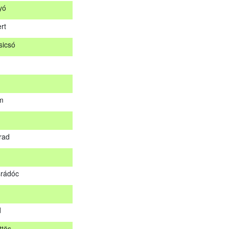
yó
ár
rt
og
icsó
nyó
ert
sicsó
m
om
rad
árad
rádóc
srádóc
d
ttös