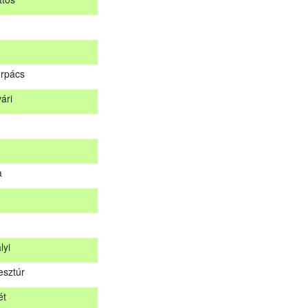
d
ttös
rpács
ári
orpács
vári
a
a
lyi
esztúr
lyi
ét
esztúr