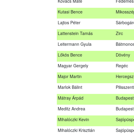
Kovács Máté
Fedémes
Kovács Dániel
Ózd
Kutasi Bence
Mikosszé
Kovács Máté
Fedéme
Lajtos Péter
Sárbogár
Kutasi Bence
Mikosszé
Lattenstein Tamás
Zirc
Lajtos Péter
Sárbogá
Leitermann Gyula
Bátmonos
Lattenstein Tamás
Zirc
Lőkös Bence
Dövény
Leitermann Gyula
Bátmono
Magyar Gergely
Regéc
Lőkös Bence
Dövény
Major Martin
Hercegsz
Magyar Gergely
Regéc
Marlok Bálint
Pilisszent
Major Martin
Hercegs
Mátray Árpád
Budapest 
Marlok Bálint
Pilisszen
Meditz Andrea
Budapest
Mátray Árpád
Budapest
Mihalóczki Kevin
Sajópüsp
Meditz Andrea
Budapes
Mihalóczki Krisztián
Sajópüsp
Mihalóczki Kevin
Sajópüsp