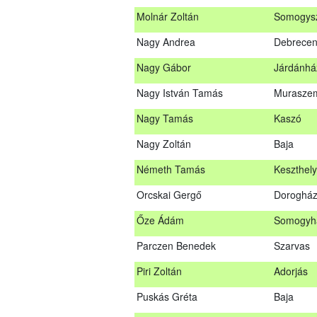
Molnár Zoltán
Somogys
Mihalóczki Krisztián
Sajópüsp
Nagy Andrea
Debrece
Molnár Zoltán
Somogys
Nagy Gábor
Járdánhá
Nagy Andrea
Debrece
Nagy István Tamás
Murasze
Nagy Gábor
Járdánh
Nagy Tamás
Kaszó
Nagy István Tamás
Murasze
Nagy Zoltán
Baja
Nagy Tamás
Kaszó
Németh Tamás
Keszthely
Nagy Zoltán
Baja
Orcskai Gergő
Doroghá
Nárai István
Sárvár
Őze Ádám
Somogyh
Németh Tamás
Keszthel
Parczen Benedek
Szarvas
Orcskai Gergő
Doroghá
Piri Zoltán
Adorjás
Őze Ádám
Somogyh
Puskás Gréta
Baja
Parczen Benedek
Szarvas