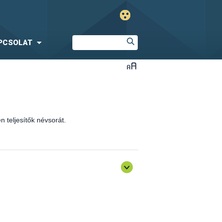
PCSOLAT
 teljesítők névsorát.
óló általános továbbképzés)
sen teljesítők névsorát.