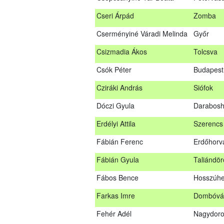
Bús Ákos
Hőgyész
Cseri Árpád
Zomba
Czémán Péter
Visegrád
Cserményiné Váradi Melinda
Győr
Cziráki András
Barcs
Csizmadia Ákos
Tolcsva
Csáki Mihály
Cigánd
Csók Péter
Budapest 
Cseri Árpád
Zomba
Cziráki András
Siófok
Cserményiné Váradi Melinda
Győr
Dóczi Gyula
Darabos
Csizmadia Ákos
Tolcsva
Erdélyi Attila
Szerencs
Csók Péter
Budapest
Fábián Ferenc
Erdőhorvá
Dóczi Gyula
Darabos
Fábián Gyula
Taliándö
Erdélyi Attila
Szerenc
Fábos Bence
Hosszúhe
Fábián Ferenc
Erdőhorv
Farkas Imre
Dombóvá
Fábián Gyula
Taliándö
Fehér Adél
Nagydor
Fábos Bence
Hosszúh