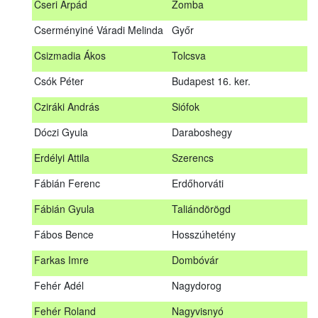
Cseri Árpád
Zomba
Bődy Miklós
Balogunyom
Cserményiné Váradi Melinda
Győr
Bús Ákos
Hőgyész
Csizmadia Ákos
Tolcsva
Czémán Péter
Visegrád
Csók Péter
Budapest 16. ker.
Cziráki András
Barcs
Cziráki András
Siófok
Csáki Mihály
Cigánd
Dóczi Gyula
Daraboshegy
Cseri Árpád
Zomba
Erdélyi Attila
Szerencs
Cserményiné Váradi Melinda
Győr
Fábián Ferenc
Erdőhorváti
Csizmadia Ákos
Tolcsva
Fábián Gyula
Taliándörögd
Csók Péter
Budapest 16. ker.
Fábos Bence
Hosszúhetény
Dóczi Gyula
Daraboshegy
Farkas Imre
Dombóvár
Erdélyi Attila
Szerencs
Fehér Adél
Nagydorog
Fábián Ferenc
Erdőhorváti
Fehér Roland
Nagyvisnyó