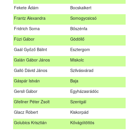
Fábián Gyula
Taliándörögd
Fekete Ádám
Bocskaikert
Fábos Bence
Hosszúhetény
Frantz Alexandra
Somogycsicsó
Farkas Imre
Dombóvár
Fridrich Soma
Bőszénfa
Fehér Adél
Nagydorog
Füzi Gábor
Gödöllő
Fehér Roland
Nagyvisnyó
Gaál Győző Bálint
Esztergom
Fekete Ádám
Bocskaikert
Galán Gábor János
Miskolc
Frantz Alexandra
Somogycsicsó
Galló Dávid János
Szilvásvárad
Füzi Gábor
Gödöllő
Gáspár István
Baja
Gaál Győző Bálint
Esztergom
Gersli Gábor
Egyházasrádóc
Galán Gábor János
Miskolc
Gfellner Péter Zsolt
Szentgál
Galló Dávid János
Szilvásvárad
Glacz Róbert
Kiskorpád
Gáspár István
Baja
Golubics Krisztián
Kővágótöttös
Gersli Gábor
Egyházasrádóc