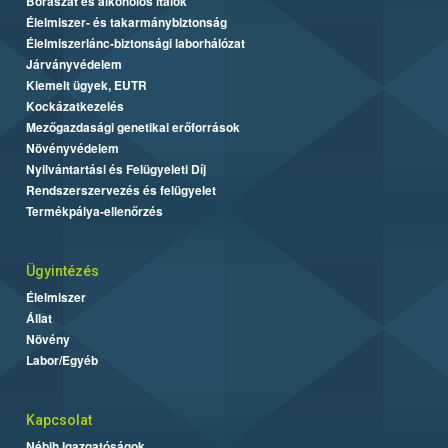
Borászat és alkoholos italok
Élelmiszer- és takarmánybiztonság
Élelmiszerlánc-biztonsági laborhálózat
Járványvédelem
Kiemelt ügyek, EUTR
Kockázatkezelés
Mezőgazdasági genetikai erőforrások
Növényvédelem
Nyilvántartási és Felügyeleti Díj
Rendszerszervezés és felügyelet
Termékpálya-ellenőrzés
Ügyintézés
Élelmiszer
Állat
Növény
Labor/Egyéb
Kapcsolat
Nébih Igazgatóságok