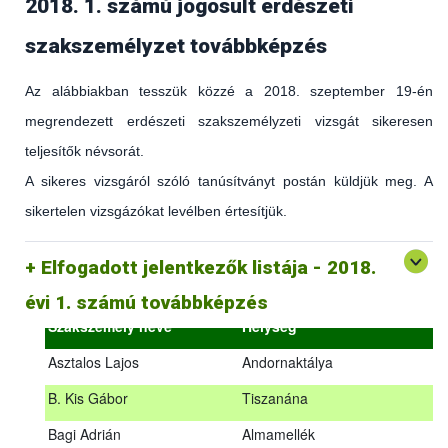
2018. 1. számú jogosult erdészeti
szakszemélyzet továbbképzés
Az alábbiakban tesszük közzé a 2018. szeptember 19-én
megrendezett erdészeti szakszemélyzeti vizsgát sikeresen
teljesítők névsorát.
A sikeres vizsgáról szóló tanúsítványt postán küldjük meg. A
sikertelen vizsgázókat levélben értesítjük.
(az erdőgazdálkodást és az erdészeti szakirányítást érintő
hatályos jogszabályokról és azok alkalmazásáról szóló
általános továbbképzés)
Elfogadott jelentkezők listája - 2018.
2018.09.18. – 2018.09.19.
évi 1. számú továbbképzés
Szakszemély neve
Helység
Asztalos Lajos
Andornaktálya
B. Kis Gábor
Tiszanána
Az alábbiakban tesszük közzé a 2018. szeptember 19-én
Bagi Adrián
Almamellék