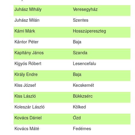
Hosszu Anita
Hosszúpályi
Juhász Mihály
Veresegyház
Hum Ferenc
Drávakeresztúr
Juhász Milán
Szentes
Janik Gergely Kálmán
Kecskemét
Kámi Márk
Hosszúpereszteg
Jónyer Imre
Szendrő
Kántor Péter
Baja
Juhász Mihály
Veresegyház
Kapitány János
Szanda
Juhász Milán
Szentes
Kigyós Róbert
Lesencefalu
Kámi Márk
Hosszúpereszteg
Király Endre
Baja
Kántor Péter
Baja
Kiss József
Kecskemét
Kapitány János
Szanda
Kiss László
Bükkzsérc
Kigyós Róbert
Lesencefalu
Koleszár László
Kölked
Király Endre
Baja
Kovács Dániel
Ózd
Kiss József
Kecskemét
Kovács Máté
Fedémes
Kiss László
Bükkzsérc