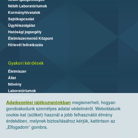
Nébih Laboratóriumok
Kormányhivatalok
Sajtókapcsolat
Ügyfélszolgálat
Hatósági jogsegély
Élelmiszermentő Központ
Hírlevél feliratkozás
Gyakori kérdések
Élelmiszer
Állat
Növény
Laboratóriumok
Labor/Egyéb
Adatkezelési tájékoztatónkban
megismerheti, hogyan
gondoskodunk személyes adatai védelméről. Weboldalunk
cookie-kat (sütiket) használ a jobb felhasználói élmény
érdekében, melynek biztosításához kérjük, kattintson az
„Elfogadom” gombra.