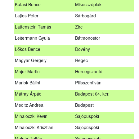
Kutasi Bence
Mikosszéplak
Koleszár László
Kölked
Lajtos Péter
Sárbogárd
Kovács Dániel
Ózd
Lattenstein Tamás
Zirc
Kovács Máté
Fedémes
Leitermann Gyula
Bátmonostor
Kutasi Bence
Mikosszéplak
Lőkös Bence
Dövény
Lajtos Péter
Sárbogárd
Magyar Gergely
Regéc
Lattenstein Tamás
Zirc
Major Martin
Hercegszántó
Leitermann Gyula
Bátmonostor
Marlok Bálint
Pilisszentiván
Lőkös Bence
Dövény
Mátray Árpád
Budapest 04. ker.
Magyar Gergely
Regéc
Meditz Andrea
Budapest
Major Martin
Hercegszántó
Mihalóczki Kevin
Sajópüspöki
Marlok Bálint
Pilisszentiván
Mihalóczki Krisztián
Sajópüspöki
Mátray Árpád
Budapest 04. ker.
Molnár Zoltán
Somogyszob