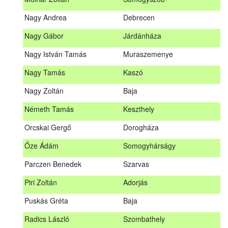
Meditz Andrea
Budapest
Nagy Andrea
Debrecen
Mihalóczki Kevin
Sajópüspöki
Nagy Gábor
Járdánháza
Mihalóczki Krisztián
Sajópüspöki
Nagy István Tamás
Muraszemenye
Molnár Zoltán
Somogyszob
Nagy Tamás
Kaszó
Nagy Andrea
Debrecen
Nagy Zoltán
Baja
Nagy Gábor
Járdánháza
Németh Tamás
Keszthely
Nagy István Tamás
Muraszemenye
Orcskai Gergő
Dorogháza
Nagy Tamás
Kaszó
Őze Ádám
Somogyhárságy
Nagy Zoltán
Baja
Parczen Benedek
Szarvas
Nárai István
Sárvár
A továbbképzés vizsgával zárul!
Piri Zoltán
Adorjás
Németh Tamás
Keszthely
Jelentkezés, lemondás
Puskás Gréta
Baja
Orcskai Gergő
Dorogháza
Jelentkezni a továbbképzésre kizárólag a Nébih honlapján
Radics László
Szombathely
elhelyezett űrlapon lehet. A jelentkezés elfogadásáról
Őze Ádám
Somogyhárságy