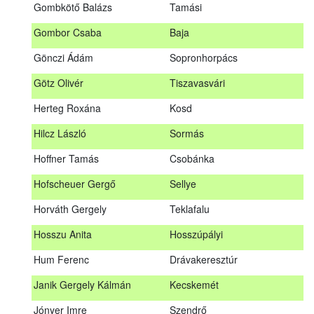
Gombkötő Balázs
Tamási
Gfellner Péter Zsolt
Szentgál
Gombor Csaba
Baja
Glacz Róbert
Kiskorpád
Gönczi Ádám
Sopronhorpács
Golubics Krisztián
Kővágótöttös
Götz Olivér
Tiszavasvári
Gombkötő Balázs
Tamási
Herteg Roxána
Kosd
Gombor Csaba
Baja
Hilcz László
Sormás
Gönczi Ádám
Sopronhorpács
Hoffner Tamás
Csobánka
Götz Olivér
Tiszavasvári
Hofscheuer Gergő
Sellye
Herteg Roxána
Kosd
Horváth Gergely
Teklafalu
Hilcz László
Sormás
Hosszu Anita
Hosszúpályi
Hoffner Tamás
Csobánka
Hum Ferenc
Drávakeresztúr
Hofscheuer Gergő
Sellye
Janik Gergely Kálmán
Kecskemét
Horváth Gergely
Teklafalu
Jónyer Imre
Szendrő