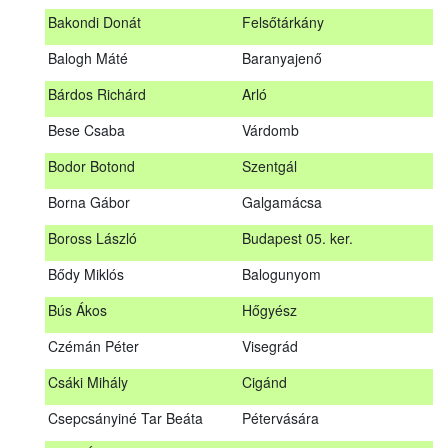
megrendezett erdészeti szakszemélyzeti vizsgát sikeresen
Bakondi Donát
Felsőtárkány
teljesítők névsorát.
A sikeres vizsgáról szóló tanúsítványt postán küldjük meg. A
Balogh Máté
Baranyajenő
sikertelen vizsgázókat levélben értesítjük.
Bárdos Richárd
Arló
Szakszemély neve
Helység
Bese Csaba
Várdomb
Asztalos Lajos
Andornaktálya
Bodor Botond
Szentgál
B. Kis Gábor
Tiszanána
Borna Gábor
Galgamácsa
Bagi Adrián
Almamellék
Boross László
Budapest 05. ker.
Bakondi Donát
Felsőtárkány
Bődy Miklós
Balogunyom
Balogh Máté
Baranyajenő
Bús Ákos
Hőgyész
Bárdos Richárd
Arló
Czémán Péter
Visegrád
Bese Csaba
Várdomb
Csáki Mihály
Cigánd
Bodor Botond
Szentgál
Csepcsányiné Tar Beáta
Pétervására
Boross László
Budapest 05. ker.