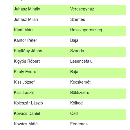
Hosszu Anita
Hosszúpályi
Juhász Mihály
Veresegyház
Hum Ferenc
Drávakeresztúr
Juhász Milán
Szentes
Janik Gergely Kálmán
Kecskemét
Kámi Márk
Hosszúpereszteg
Jónyer Imre
Szendrő
Kántor Péter
Baja
Juhász Mihály
Veresegyház
Kapitány János
Szanda
Juhász Milán
Szentes
Kigyós Róbert
Lesencefalu
Kámi Márk
Hosszúpereszteg
Király Endre
Baja
Kántor Péter
Baja
Kiss József
Kecskemét
Kapitány János
Szanda
Kiss László
Bükkzsérc
Kigyós Róbert
Lesencefalu
Koleszár László
Kölked
Király Endre
Baja
Kovács Dániel
Ózd
Kiss József
Kecskemét
Kovács Máté
Fedémes
Kiss László
Bükkzsérc