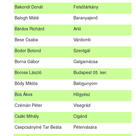
megrendezett erdészeti szakszemélyzeti vizsgát sikeresen
Bakondi Donát
Felsőtárkány
teljesítők névsorát.
A sikeres vizsgáról szóló tanúsítványt postán küldjük meg. A
Balogh Máté
Baranyajenő
sikertelen vizsgázókat levélben értesítjük.
Bárdos Richárd
Arló
Szakszemély neve
Helység
Bese Csaba
Várdomb
Asztalos Lajos
Andornaktálya
Bodor Botond
Szentgál
B. Kis Gábor
Tiszanána
Borna Gábor
Galgamácsa
Bagi Adrián
Almamellék
Boross László
Budapest 05. ker.
Bakondi Donát
Felsőtárkány
Bődy Miklós
Balogunyom
Balogh Máté
Baranyajenő
Bús Ákos
Hőgyész
Bárdos Richárd
Arló
Czémán Péter
Visegrád
Bese Csaba
Várdomb
Csáki Mihály
Cigánd
Bodor Botond
Szentgál
Csepcsányiné Tar Beáta
Pétervására
Boross László
Budapest 05. ker.