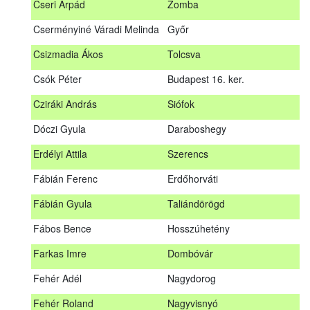
Cseri Árpád
Zomba
Bődy Miklós
Balogunyom
Cserményiné Váradi Melinda
Győr
Bús Ákos
Hőgyész
Csizmadia Ákos
Tolcsva
Czémán Péter
Visegrád
Csók Péter
Budapest 16. ker.
Cziráki András
Barcs
Cziráki András
Siófok
Csáki Mihály
Cigánd
Dóczi Gyula
Daraboshegy
Cseri Árpád
Zomba
Erdélyi Attila
Szerencs
Cserményiné Váradi Melinda
Győr
Fábián Ferenc
Erdőhorváti
Csizmadia Ákos
Tolcsva
Fábián Gyula
Taliándörögd
Csók Péter
Budapest 16. ker.
Fábos Bence
Hosszúhetény
Dóczi Gyula
Daraboshegy
Farkas Imre
Dombóvár
Erdélyi Attila
Szerencs
Fehér Adél
Nagydorog
Fábián Ferenc
Erdőhorváti
Fehér Roland
Nagyvisnyó