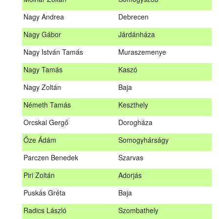
Meditz Andrea
Budapest
Nagy Andrea
Debrecen
Mihalóczki Kevin
Sajópüspöki
Nagy Gábor
Járdánháza
Mihalóczki Krisztián
Sajópüspöki
Nagy István Tamás
Muraszemenye
Molnár Zoltán
Somogyszob
Nagy Tamás
Kaszó
Nagy Andrea
Debrecen
Nagy Zoltán
Baja
Nagy Gábor
Járdánháza
Németh Tamás
Keszthely
Nagy István Tamás
Muraszemenye
Orcskai Gergő
Dorogháza
Nagy Tamás
Kaszó
Őze Ádám
Somogyhárságy
Nagy Zoltán
Baja
Parczen Benedek
Szarvas
Nárai István
Sárvár
A továbbképzés vizsgával zárul!
Piri Zoltán
Adorjás
Németh Tamás
Keszthely
Jelentkezés, lemondás
Puskás Gréta
Baja
Orcskai Gergő
Dorogháza
Jelentkezni a továbbképzésre kizárólag a Nébih honlapján
Radics László
Szombathely
elhelyezett űrlapon lehet. A jelentkezés elfogadásáról
Őze Ádám
Somogyhárságy