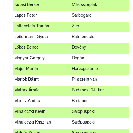
Kutasi Bence
Mikosszéplak
Koleszár László
Kölked
Lajtos Péter
Sárbogárd
Kovács Dániel
Ózd
Lattenstein Tamás
Zirc
Kovács Máté
Fedémes
Leitermann Gyula
Bátmonostor
Kutasi Bence
Mikosszéplak
Lőkös Bence
Dövény
Lajtos Péter
Sárbogárd
Magyar Gergely
Regéc
Lattenstein Tamás
Zirc
Major Martin
Hercegszántó
Leitermann Gyula
Bátmonostor
Marlok Bálint
Pilisszentiván
Lőkös Bence
Dövény
Mátray Árpád
Budapest 04. ker.
Magyar Gergely
Regéc
Meditz Andrea
Budapest
Major Martin
Hercegszántó
Mihalóczki Kevin
Sajópüspöki
Marlok Bálint
Pilisszentiván
Mihalóczki Krisztián
Sajópüspöki
Mátray Árpád
Budapest 04. ker.
Molnár Zoltán
Somogyszob