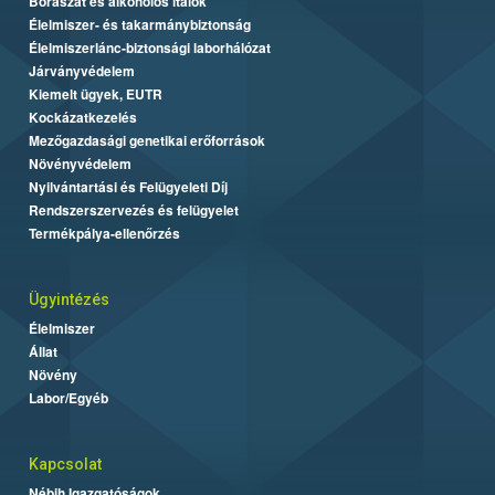
Borászat és alkoholos italok
Élelmiszer- és takarmánybiztonság
Élelmiszerlánc-biztonsági laborhálózat
Járványvédelem
Kiemelt ügyek, EUTR
Kockázatkezelés
Mezőgazdasági genetikai erőforrások
Növényvédelem
Nyilvántartási és Felügyeleti Díj
Rendszerszervezés és felügyelet
Termékpálya-ellenőrzés
Ügyintézés
Élelmiszer
Állat
Növény
Labor/Egyéb
Kapcsolat
Nébih Igazgatóságok