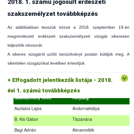
2018. 1. számú jogosult erdészeti
szakszemélyzet továbbképzés
Az alábbiakban tesszük közzé a 2018. szeptember 19-én
megrendezett erdészeti szakszemélyzeti vizsgát sikeresen
teljesítők névsorát.
A sikeres vizsgáról szóló tanúsítványt postán küldjük meg. A
sikertelen vizsgázókat levélben értesítjük.
(az erdőgazdálkodást és az erdészeti szakirányítást érintő
hatályos jogszabályokról és azok alkalmazásáról szóló
általános továbbképzés)
Elfogadott jelentkezők listája - 2018.
2018.09.18. – 2018.09.19.
évi 1. számú továbbképzés
Szakszemély neve
Helység
Asztalos Lajos
Andornaktálya
B. Kis Gábor
Tiszanána
Az alábbiakban tesszük közzé a 2018. szeptember 19-én
Bagi Adrián
Almamellék