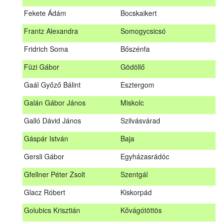
Fábián Gyula
Taliándörögd
Fekete Ádám
Bocskaikert
Fábos Bence
Hosszúhetény
Frantz Alexandra
Somogycsicsó
Farkas Imre
Dombóvár
Fridrich Soma
Bőszénfa
Fehér Adél
Nagydorog
Füzi Gábor
Gödöllő
Fehér Roland
Nagyvisnyó
Gaál Győző Bálint
Esztergom
Fekete Ádám
Bocskaikert
Galán Gábor János
Miskolc
Frantz Alexandra
Somogycsicsó
Galló Dávid János
Szilvásvárad
Füzi Gábor
Gödöllő
Gáspár István
Baja
Gaál Győző Bálint
Esztergom
Gersli Gábor
Egyházasrádóc
Galán Gábor János
Miskolc
Gfellner Péter Zsolt
Szentgál
Galló Dávid János
Szilvásvárad
Glacz Róbert
Kiskorpád
Gáspár István
Baja
Golubics Krisztián
Kővágótöttös
Gersli Gábor
Egyházasrádóc