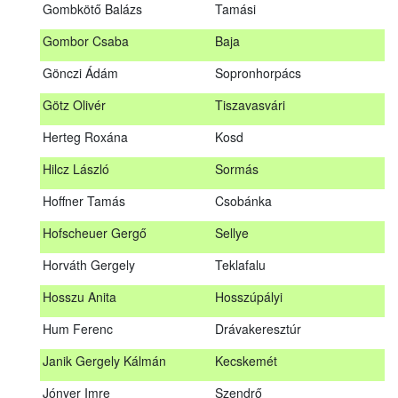
Gombkötő Balázs
Tamási
Gfellner Péter Zsolt
Szentgál
Gombor Csaba
Baja
Glacz Róbert
Kiskorpád
Gönczi Ádám
Sopronhorpács
Golubics Krisztián
Kővágótöttös
Götz Olivér
Tiszavasvári
Gombkötő Balázs
Tamási
Herteg Roxána
Kosd
Gombor Csaba
Baja
Hilcz László
Sormás
Gönczi Ádám
Sopronhorpács
Hoffner Tamás
Csobánka
Götz Olivér
Tiszavasvári
Hofscheuer Gergő
Sellye
Herteg Roxána
Kosd
Horváth Gergely
Teklafalu
Hilcz László
Sormás
Hosszu Anita
Hosszúpályi
Hoffner Tamás
Csobánka
Hum Ferenc
Drávakeresztúr
Hofscheuer Gergő
Sellye
Janik Gergely Kálmán
Kecskemét
Horváth Gergely
Teklafalu
Jónyer Imre
Szendrő