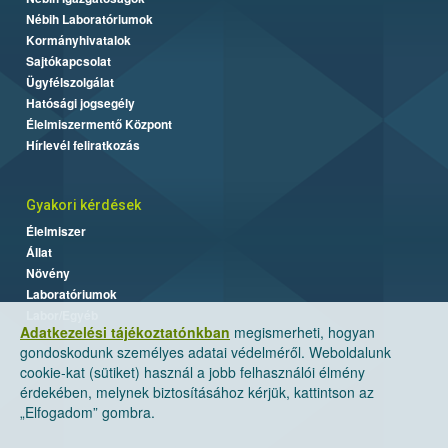
Nébih Laboratóriumok
Kormányhivatalok
Sajtókapcsolat
Ügyfélszolgálat
Hatósági jogsegély
Élelmiszermentő Központ
Hírlevél feliratkozás
Gyakori kérdések
Élelmiszer
Állat
Növény
Laboratóriumok
Labor/Egyéb
Adatkezelési tájékoztatónkban
megismerheti, hogyan
gondoskodunk személyes adatai védelméről. Weboldalunk
cookie-kat (sütiket) használ a jobb felhasználói élmény
érdekében, melynek biztosításához kérjük, kattintson az
„Elfogadom” gombra.