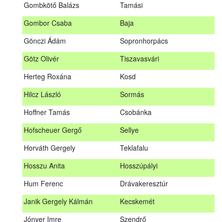
Gombkötő Balázs
Tamási
Gfellner Péter Zsolt
Szentgál
Gombor Csaba
Baja
Glacz Róbert
Kiskorpád
Gönczi Ádám
Sopronhorpács
Golubics Krisztián
Kővágótöttös
Götz Olivér
Tiszavasvári
Gombkötő Balázs
Tamási
Herteg Roxána
Kosd
Gombor Csaba
Baja
Hilcz László
Sormás
Gönczi Ádám
Sopronhorpács
Hoffner Tamás
Csobánka
Götz Olivér
Tiszavasvári
Hofscheuer Gergő
Sellye
Herteg Roxána
Kosd
Horváth Gergely
Teklafalu
Hilcz László
Sormás
Hosszu Anita
Hosszúpályi
Hoffner Tamás
Csobánka
Hum Ferenc
Drávakeresztúr
Hofscheuer Gergő
Sellye
Janik Gergely Kálmán
Kecskemét
Horváth Gergely
Teklafalu
Jónyer Imre
Szendrő