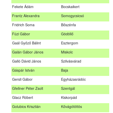
Fábián Gyula
Taliándörögd
Fekete Ádám
Bocskaikert
Fábos Bence
Hosszúhetény
Frantz Alexandra
Somogycsicsó
Farkas Imre
Dombóvár
Fridrich Soma
Bőszénfa
Fehér Adél
Nagydorog
Füzi Gábor
Gödöllő
Fehér Roland
Nagyvisnyó
Gaál Győző Bálint
Esztergom
Fekete Ádám
Bocskaikert
Galán Gábor János
Miskolc
Frantz Alexandra
Somogycsicsó
Galló Dávid János
Szilvásvárad
Füzi Gábor
Gödöllő
Gáspár István
Baja
Gaál Győző Bálint
Esztergom
Gersli Gábor
Egyházasrádóc
Galán Gábor János
Miskolc
Gfellner Péter Zsolt
Szentgál
Galló Dávid János
Szilvásvárad
Glacz Róbert
Kiskorpád
Gáspár István
Baja
Golubics Krisztián
Kővágótöttös
Gersli Gábor
Egyházasrádóc