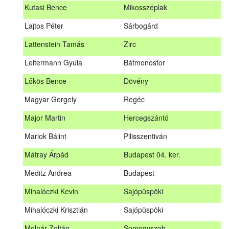
Kutasi Bence
Mikosszéplak
Koleszár László
Kölked
Lajtos Péter
Sárbogárd
Kovács Dániel
Ózd
Lattenstein Tamás
Zirc
Kovács Máté
Fedémes
Leitermann Gyula
Bátmonostor
Kutasi Bence
Mikosszéplak
Lőkös Bence
Dövény
Lajtos Péter
Sárbogárd
Magyar Gergely
Regéc
Lattenstein Tamás
Zirc
Major Martin
Hercegszántó
Leitermann Gyula
Bátmonostor
Marlok Bálint
Pilisszentiván
Lőkös Bence
Dövény
Mátray Árpád
Budapest 04. ker.
Magyar Gergely
Regéc
Meditz Andrea
Budapest
Major Martin
Hercegszántó
Mihalóczki Kevin
Sajópüspöki
Marlok Bálint
Pilisszentiván
Mihalóczki Krisztián
Sajópüspöki
Mátray Árpád
Budapest 04. ker.
Molnár Zoltán
Somogyszob