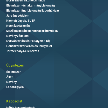
Borászat és alkoholos italok
Élelmiszer- és takarmánybiztonság
Élelmiszerlánc-biztonsági laborhálózat
Járványvédelem
Kiemelt ügyek, EUTR
Kockázatkezelés
Mezőgazdasági genetikai erőforrások
Növényvédelem
Nyilvántartási és Felügyeleti Díj
Rendszerszervezés és felügyelet
Termékpálya-ellenőrzés
Ügyintézés
Élelmiszer
Állat
Növény
Labor/Egyéb
Kapcsolat
Nébih Igazgatóságok