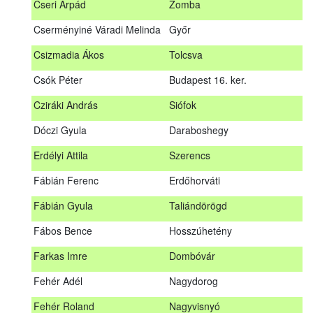
Cseri Árpád
Zomba
Bődy Miklós
Balogunyom
Cserményiné Váradi Melinda
Győr
Bús Ákos
Hőgyész
Csizmadia Ákos
Tolcsva
Czémán Péter
Visegrád
Csók Péter
Budapest 16. ker.
Cziráki András
Barcs
Cziráki András
Siófok
Csáki Mihály
Cigánd
Dóczi Gyula
Daraboshegy
Cseri Árpád
Zomba
Erdélyi Attila
Szerencs
Cserményiné Váradi Melinda
Győr
Fábián Ferenc
Erdőhorváti
Csizmadia Ákos
Tolcsva
Fábián Gyula
Taliándörögd
Csók Péter
Budapest 16. ker.
Fábos Bence
Hosszúhetény
Dóczi Gyula
Daraboshegy
Farkas Imre
Dombóvár
Erdélyi Attila
Szerencs
Fehér Adél
Nagydorog
Fábián Ferenc
Erdőhorváti
Fehér Roland
Nagyvisnyó