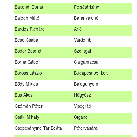
megrendezett erdészeti szakszemélyzeti vizsgát sikeresen
Bakondi Donát
Felsőtárkány
teljesítők névsorát.
A sikeres vizsgáról szóló tanúsítványt postán küldjük meg. A
Balogh Máté
Baranyajenő
sikertelen vizsgázókat levélben értesítjük.
Bárdos Richárd
Arló
Szakszemély neve
Helység
Bese Csaba
Várdomb
Asztalos Lajos
Andornaktálya
Bodor Botond
Szentgál
B. Kis Gábor
Tiszanána
Borna Gábor
Galgamácsa
Bagi Adrián
Almamellék
Boross László
Budapest 05. ker.
Bakondi Donát
Felsőtárkány
Bődy Miklós
Balogunyom
Balogh Máté
Baranyajenő
Bús Ákos
Hőgyész
Bárdos Richárd
Arló
Czémán Péter
Visegrád
Bese Csaba
Várdomb
Csáki Mihály
Cigánd
Bodor Botond
Szentgál
Csepcsányiné Tar Beáta
Pétervására
Boross László
Budapest 05. ker.