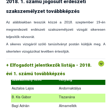
2018. 1. számú jogosult erdészeti
szakszemélyzet továbbképzés
Az alábbiakban tesszük közzé a 2018. szeptember 19-én
megrendezett erdészeti szakszemélyzeti vizsgát sikeresen
teljesítők névsorát.
A sikeres vizsgáról szóló tanúsítványt postán küldjük meg. A
sikertelen vizsgázókat levélben értesítjük.
(az erdőgazdálkodást és az erdészeti szakirányítást érintő
hatályos jogszabályokról és azok alkalmazásáról szóló
általános továbbképzés)
Elfogadott jelentkezők listája - 2018.
2018.09.18. – 2018.09.19.
évi 1. számú továbbképzés
Szakszemély neve
Helység
Asztalos Lajos
Andornaktálya
B. Kis Gábor
Tiszanána
Az alábbiakban tesszük közzé a 2018. szeptember 19-én
Bagi Adrián
Almamellék