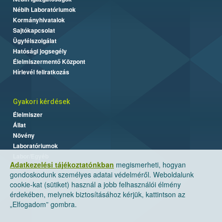
Nébih Laboratóriumok
Kormányhivatalok
Sajtókapcsolat
Ügyfélszolgálat
Hatósági jogsegély
Élelmiszermentő Központ
Hírlevél feliratkozás
Gyakori kérdések
Élelmiszer
Állat
Növény
Laboratóriumok
Labor/Egyéb
Adatkezelési tájékoztatónkban
megismerheti, hogyan
gondoskodunk személyes adatai védelméről. Weboldalunk
cookie-kat (sütiket) használ a jobb felhasználói élmény
érdekében, melynek biztosításához kérjük, kattintson az
„Elfogadom” gombra.