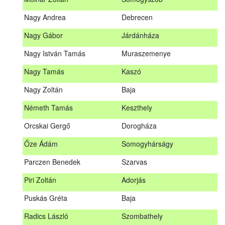
Meditz Andrea
Budapest
Nagy Andrea
Debrecen
Mihalóczki Kevin
Sajópüspöki
Nagy Gábor
Járdánháza
Mihalóczki Krisztián
Sajópüspöki
Nagy István Tamás
Muraszemenye
Molnár Zoltán
Somogyszob
Nagy Tamás
Kaszó
Nagy Andrea
Debrecen
Nagy Zoltán
Baja
Nagy Gábor
Járdánháza
Németh Tamás
Keszthely
Nagy István Tamás
Muraszemenye
Orcskai Gergő
Dorogháza
Nagy Tamás
Kaszó
Őze Ádám
Somogyhárságy
Nagy Zoltán
Baja
Parczen Benedek
Szarvas
Nárai István
Sárvár
A továbbképzés vizsgával zárul!
Piri Zoltán
Adorjás
Németh Tamás
Keszthely
Jelentkezés, lemondás
Puskás Gréta
Baja
Orcskai Gergő
Dorogháza
Jelentkezni a továbbképzésre kizárólag a Nébih honlapján
Radics László
Szombathely
elhelyezett űrlapon lehet. A jelentkezés elfogadásáról
Őze Ádám
Somogyhárságy