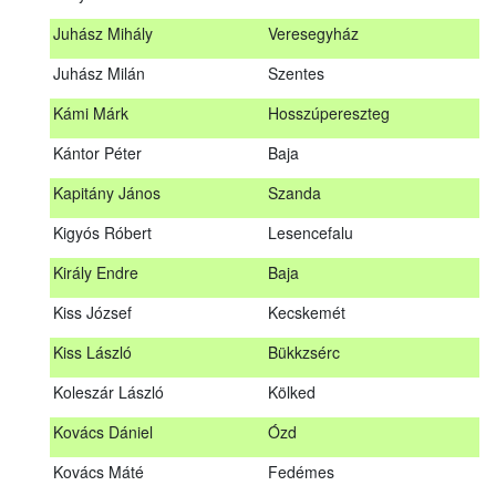
Hosszu Anita
Hosszúpályi
Juhász Mihály
Veresegyház
Hum Ferenc
Drávakeresztúr
Juhász Milán
Szentes
Janik Gergely Kálmán
Kecskemét
Kámi Márk
Hosszúpereszteg
Jónyer Imre
Szendrő
Kántor Péter
Baja
Juhász Mihály
Veresegyház
Kapitány János
Szanda
Juhász Milán
Szentes
Kigyós Róbert
Lesencefalu
Kámi Márk
Hosszúpereszteg
Király Endre
Baja
Kántor Péter
Baja
Kiss József
Kecskemét
Kapitány János
Szanda
Kiss László
Bükkzsérc
Kigyós Róbert
Lesencefalu
Koleszár László
Kölked
Király Endre
Baja
Kovács Dániel
Ózd
Kiss József
Kecskemét
Kovács Máté
Fedémes
Kiss László
Bükkzsérc