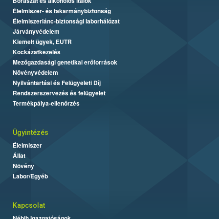
Borászat és alkoholos italok
Élelmiszer- és takarmánybiztonság
Élelmiszerlánc-biztonsági laborhálózat
Járványvédelem
Kiemelt ügyek, EUTR
Kockázatkezelés
Mezőgazdasági genetikai erőforrások
Növényvédelem
Nyilvántartási és Felügyeleti Díj
Rendszerszervezés és felügyelet
Termékpálya-ellenőrzés
Ügyintézés
Élelmiszer
Állat
Növény
Labor/Egyéb
Kapcsolat
Nébih Igazgatóságok