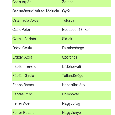
Cseri Árpád
Zomba
Bődy Miklós
Balogunyom
Cserményiné Váradi Melinda
Győr
Bús Ákos
Hőgyész
Csizmadia Ákos
Tolcsva
Czémán Péter
Visegrád
Csók Péter
Budapest 16. ker.
Cziráki András
Barcs
Cziráki András
Siófok
Csáki Mihály
Cigánd
Dóczi Gyula
Daraboshegy
Cseri Árpád
Zomba
Erdélyi Attila
Szerencs
Cserményiné Váradi Melinda
Győr
Fábián Ferenc
Erdőhorváti
Csizmadia Ákos
Tolcsva
Fábián Gyula
Taliándörögd
Csók Péter
Budapest 16. ker.
Fábos Bence
Hosszúhetény
Dóczi Gyula
Daraboshegy
Farkas Imre
Dombóvár
Erdélyi Attila
Szerencs
Fehér Adél
Nagydorog
Fábián Ferenc
Erdőhorváti
Fehér Roland
Nagyvisnyó