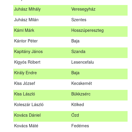
Hosszu Anita
Hosszúpályi
Juhász Mihály
Veresegyház
Hum Ferenc
Drávakeresztúr
Juhász Milán
Szentes
Janik Gergely Kálmán
Kecskemét
Kámi Márk
Hosszúpereszteg
Jónyer Imre
Szendrő
Kántor Péter
Baja
Juhász Mihály
Veresegyház
Kapitány János
Szanda
Juhász Milán
Szentes
Kigyós Róbert
Lesencefalu
Kámi Márk
Hosszúpereszteg
Király Endre
Baja
Kántor Péter
Baja
Kiss József
Kecskemét
Kapitány János
Szanda
Kiss László
Bükkzsérc
Kigyós Róbert
Lesencefalu
Koleszár László
Kölked
Király Endre
Baja
Kovács Dániel
Ózd
Kiss József
Kecskemét
Kovács Máté
Fedémes
Kiss László
Bükkzsérc