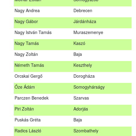
Meditz Andrea
Budapest
Nagy Andrea
Debrecen
Mihalóczki Kevin
Sajópüspöki
Nagy Gábor
Járdánháza
Mihalóczki Krisztián
Sajópüspöki
Nagy István Tamás
Muraszemenye
Molnár Zoltán
Somogyszob
Nagy Tamás
Kaszó
Nagy Andrea
Debrecen
Nagy Zoltán
Baja
Nagy Gábor
Járdánháza
Németh Tamás
Keszthely
Nagy István Tamás
Muraszemenye
Orcskai Gergő
Dorogháza
Nagy Tamás
Kaszó
Őze Ádám
Somogyhárságy
Nagy Zoltán
Baja
Parczen Benedek
Szarvas
Nárai István
Sárvár
A továbbképzés vizsgával zárul!
Piri Zoltán
Adorjás
Németh Tamás
Keszthely
Jelentkezés, lemondás
Puskás Gréta
Baja
Orcskai Gergő
Dorogháza
Jelentkezni a továbbképzésre kizárólag a Nébih honlapján
Radics László
Szombathely
elhelyezett űrlapon lehet. A jelentkezés elfogadásáról
Őze Ádám
Somogyhárságy