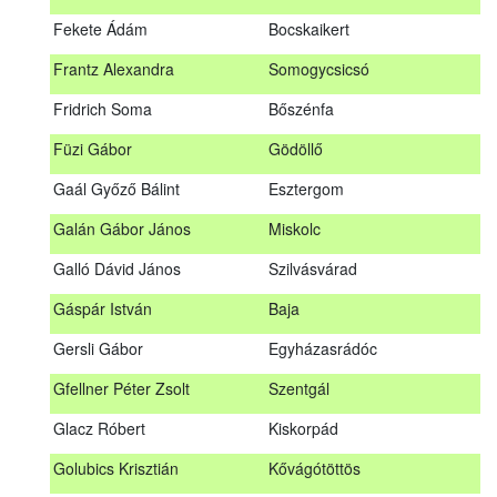
Fábián Gyula
Taliándörögd
Fekete Ádám
Bocskaikert
Fábos Bence
Hosszúhetény
Frantz Alexandra
Somogycsicsó
Farkas Imre
Dombóvár
Fridrich Soma
Bőszénfa
Fehér Adél
Nagydorog
Füzi Gábor
Gödöllő
Fehér Roland
Nagyvisnyó
Gaál Győző Bálint
Esztergom
Fekete Ádám
Bocskaikert
Galán Gábor János
Miskolc
Frantz Alexandra
Somogycsicsó
Galló Dávid János
Szilvásvárad
Füzi Gábor
Gödöllő
Gáspár István
Baja
Gaál Győző Bálint
Esztergom
Gersli Gábor
Egyházasrádóc
Galán Gábor János
Miskolc
Gfellner Péter Zsolt
Szentgál
Galló Dávid János
Szilvásvárad
Glacz Róbert
Kiskorpád
Gáspár István
Baja
Golubics Krisztián
Kővágótöttös
Gersli Gábor
Egyházasrádóc