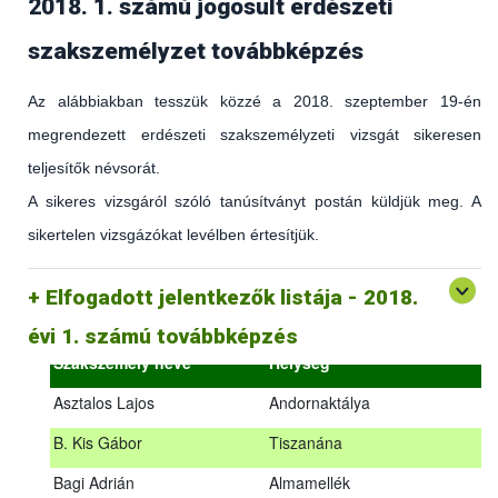
2018. 1. számú jogosult erdészeti
szakszemélyzet továbbképzés
Az alábbiakban tesszük közzé a 2018. szeptember 19-én
megrendezett erdészeti szakszemélyzeti vizsgát sikeresen
teljesítők névsorát.
A sikeres vizsgáról szóló tanúsítványt postán küldjük meg. A
sikertelen vizsgázókat levélben értesítjük.
(az erdőgazdálkodást és az erdészeti szakirányítást érintő
hatályos jogszabályokról és azok alkalmazásáról szóló
általános továbbképzés)
Elfogadott jelentkezők listája - 2018.
2018.09.18. – 2018.09.19.
évi 1. számú továbbképzés
Szakszemély neve
Helység
Asztalos Lajos
Andornaktálya
B. Kis Gábor
Tiszanána
Az alábbiakban tesszük közzé a 2018. szeptember 19-én
Bagi Adrián
Almamellék