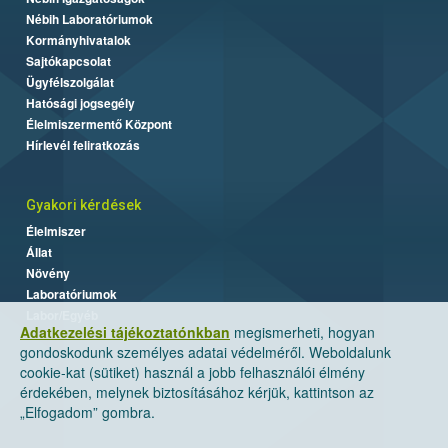
Nébih Laboratóriumok
Kormányhivatalok
Sajtókapcsolat
Ügyfélszolgálat
Hatósági jogsegély
Élelmiszermentő Központ
Hírlevél feliratkozás
Gyakori kérdések
Élelmiszer
Állat
Növény
Laboratóriumok
Labor/Egyéb
Adatkezelési tájékoztatónkban
megismerheti, hogyan
gondoskodunk személyes adatai védelméről. Weboldalunk
cookie-kat (sütiket) használ a jobb felhasználói élmény
érdekében, melynek biztosításához kérjük, kattintson az
„Elfogadom” gombra.