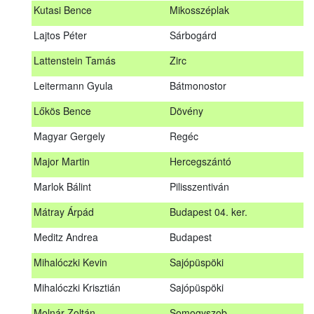
Kutasi Bence
Mikosszéplak
Koleszár László
Kölked
Lajtos Péter
Sárbogárd
Kovács Dániel
Ózd
Lattenstein Tamás
Zirc
Kovács Máté
Fedémes
Leitermann Gyula
Bátmonostor
Kutasi Bence
Mikosszéplak
Lőkös Bence
Dövény
Lajtos Péter
Sárbogárd
Magyar Gergely
Regéc
Lattenstein Tamás
Zirc
Major Martin
Hercegszántó
Leitermann Gyula
Bátmonostor
Marlok Bálint
Pilisszentiván
Lőkös Bence
Dövény
Mátray Árpád
Budapest 04. ker.
Magyar Gergely
Regéc
Meditz Andrea
Budapest
Major Martin
Hercegszántó
Mihalóczki Kevin
Sajópüspöki
Marlok Bálint
Pilisszentiván
Mihalóczki Krisztián
Sajópüspöki
Mátray Árpád
Budapest 04. ker.
Molnár Zoltán
Somogyszob