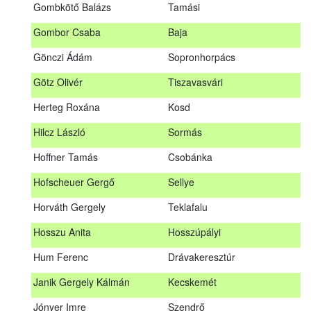
Gombkötő Balázs
Tamási
Gfellner Péter Zsolt
Szentgál
Gombor Csaba
Baja
Glacz Róbert
Kiskorpád
Gönczi Ádám
Sopronhorpács
Golubics Krisztián
Kővágótöttös
Götz Olivér
Tiszavasvári
Gombkötő Balázs
Tamási
Herteg Roxána
Kosd
Gombor Csaba
Baja
Hilcz László
Sormás
Gönczi Ádám
Sopronhorpács
Hoffner Tamás
Csobánka
Götz Olivér
Tiszavasvári
Hofscheuer Gergő
Sellye
Herteg Roxána
Kosd
Horváth Gergely
Teklafalu
Hilcz László
Sormás
Hosszu Anita
Hosszúpályi
Hoffner Tamás
Csobánka
Hum Ferenc
Drávakeresztúr
Hofscheuer Gergő
Sellye
Janik Gergely Kálmán
Kecskemét
Horváth Gergely
Teklafalu
Jónyer Imre
Szendrő