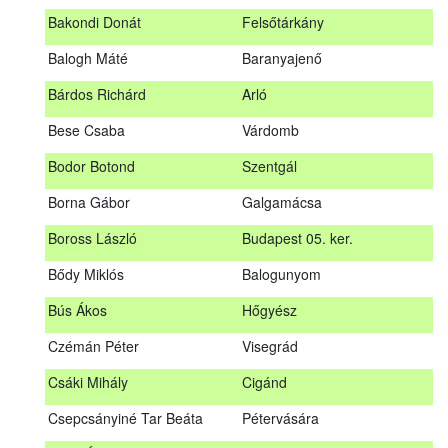
megrendezett erdészeti szakszemélyzeti vizsgát sikeresen
Bakondi Donát
Felsőtárkány
teljesítők névsorát.
A sikeres vizsgáról szóló tanúsítványt postán küldjük meg. A
Balogh Máté
Baranyajenő
sikertelen vizsgázókat levélben értesítjük.
Bárdos Richárd
Arló
Szakszemély neve
Helység
Bese Csaba
Várdomb
Asztalos Lajos
Andornaktálya
Bodor Botond
Szentgál
B. Kis Gábor
Tiszanána
Borna Gábor
Galgamácsa
Bagi Adrián
Almamellék
Boross László
Budapest 05. ker.
Bakondi Donát
Felsőtárkány
Bődy Miklós
Balogunyom
Balogh Máté
Baranyajenő
Bús Ákos
Hőgyész
Bárdos Richárd
Arló
Czémán Péter
Visegrád
Bese Csaba
Várdomb
Csáki Mihály
Cigánd
Bodor Botond
Szentgál
Csepcsányiné Tar Beáta
Pétervására
Boross László
Budapest 05. ker.