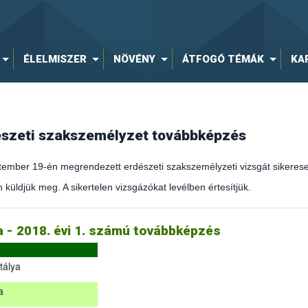
ÉLELMISZER
NÖVÉNY
ÁTFOGÓ TÉMÁK
KA
dészeti szakszemélyzet továbbképzés
ember 19-én megrendezett erdészeti szakszemélyzeti vizsgát sikeresen
 küldjük meg. A sikertelen vizsgázókat levélben értesítjük.
kirányítást érintő hatályos jogszabályokról és azok alkalmazásáról sz
ja - 2018. évi 1. számú továbbképzés
tálya
a
eptember 19-én megrendezett erdészeti szakszemélyzeti vizsgát sikere