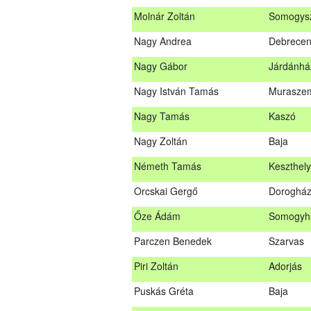
Molnár Zoltán
Somogys
Mihalóczki Krisztián
Sajópüsp
Nagy Andrea
Debrece
Molnár Zoltán
Somogys
Nagy Gábor
Járdánhá
Nagy Andrea
Debrece
Nagy István Tamás
Murasze
Nagy Gábor
Járdánh
Nagy Tamás
Kaszó
Nagy István Tamás
Murasze
Nagy Zoltán
Baja
Nagy Tamás
Kaszó
Németh Tamás
Keszthely
Nagy Zoltán
Baja
Orcskai Gergő
Doroghá
Nárai István
Sárvár
Őze Ádám
Somogyh
Németh Tamás
Keszthel
Parczen Benedek
Szarvas
Orcskai Gergő
Doroghá
Piri Zoltán
Adorjás
Őze Ádám
Somogyh
Puskás Gréta
Baja
Parczen Benedek
Szarvas