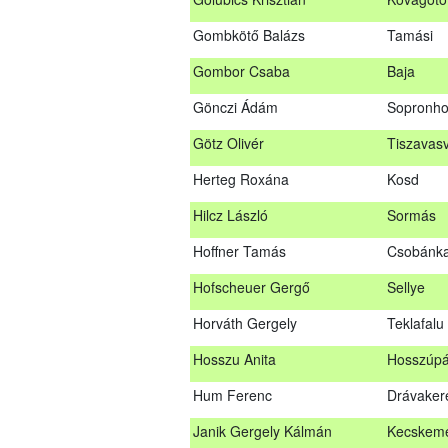
Glacz Róbert
Kiskorpá
Gombkötő Balázs
Tamási
Golubics Krisztián
Kővágótö
Gombor Csaba
Baja
Gombkötő Balázs
Tamási
Gönczi Ádám
Sopronho
Gombor Csaba
Baja
Götz Olivér
Tiszavasv
Gönczi Ádám
Sopronh
Herteg Roxána
Kosd
Götz Olivér
Tiszavas
Hilcz László
Sormás
Herteg Roxána
Kosd
Hoffner Tamás
Csobánk
Hilcz László
Sormás
Hofscheuer Gergő
Sellye
Hoffner Tamás
Csobánk
Horváth Gergely
Teklafalu
Hofscheuer Gergő
Sellye
Hosszu Anita
Hosszúpá
Horváth Gergely
Teklafalu
Hum Ferenc
Drávaker
Hosszu Anita
Hosszúpá
Janik Gergely Kálmán
Kecskem
Hum Ferenc
Drávaker