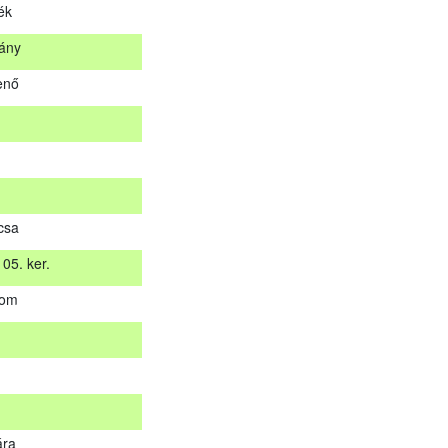
ék
stán küldjük meg. A sikertelen vizsgázókat levélben értesítjük.
ány
Helység
enő
tálya
na
lék
kány
csa
jenő
05. ker.
yom
 05. ker.
yom
ára