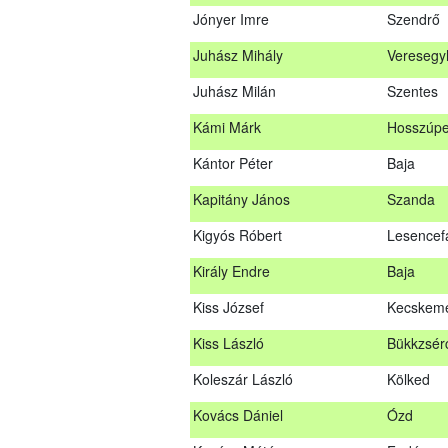
Jónyer Imre
Szendrő
Janik Gergely Kálmán
Kecskem
Juhász Mihály
Veresegy
Jónyer Imre
Szendrő
Juhász Milán
Szentes
Juhász Mihály
Vereseg
Kámi Márk
Hosszúpe
Juhász Milán
Szentes
Kántor Péter
Baja
Kámi Márk
Hosszúp
Kapitány János
Szanda
Kántor Péter
Baja
Kigyós Róbert
Lesencef
Kapitány János
Szanda
Király Endre
Baja
Kigyós Róbert
Lesencef
Kiss József
Kecskem
Király Endre
Baja
Kiss László
Bükkzsér
Kiss József
Kecskem
Koleszár László
Kölked
Kiss László
Bükkzsé
Kovács Dániel
Ózd
Koleszár László
Kölked