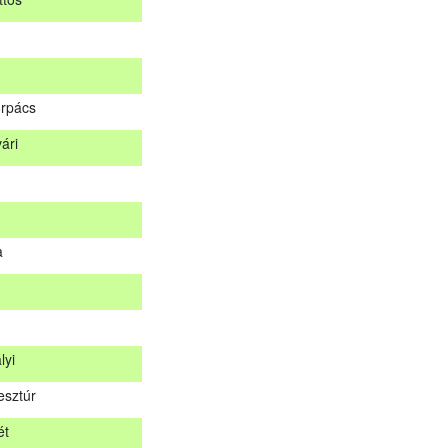
d
ttös
rpács
ári
orpács
vári
a
a
lyi
esztúr
lyi
ét
esztúr