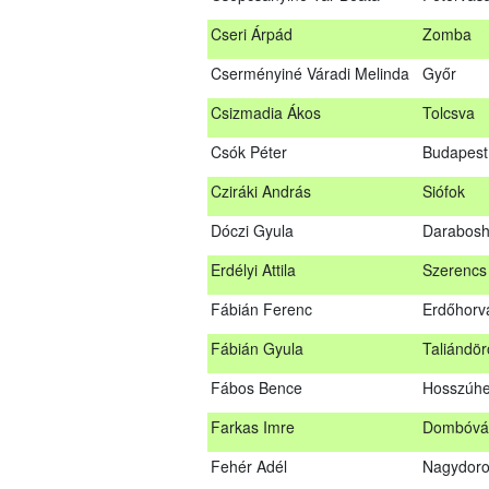
Bús Ákos
Hőgyész
Cseri Árpád
Zomba
Czémán Péter
Visegrád
Cserményiné Váradi Melinda
Győr
Cziráki András
Barcs
Csizmadia Ákos
Tolcsva
Csáki Mihály
Cigánd
Csók Péter
Budapest 
Cseri Árpád
Zomba
Cziráki András
Siófok
Cserményiné Váradi Melinda
Győr
Dóczi Gyula
Darabos
Csizmadia Ákos
Tolcsva
Erdélyi Attila
Szerencs
Csók Péter
Budapest
Fábián Ferenc
Erdőhorvá
Dóczi Gyula
Darabos
Fábián Gyula
Taliándö
Erdélyi Attila
Szerenc
Fábos Bence
Hosszúhe
Fábián Ferenc
Erdőhorv
Farkas Imre
Dombóvá
Fábián Gyula
Taliándö
Fehér Adél
Nagydor
Fábos Bence
Hosszúh