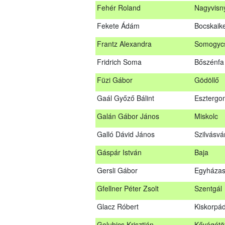
Fehér Roland
Nagyvisn
Farkas Imre
Dombóv
Fekete Ádám
Bocskaike
Fehér Adél
Nagydor
Frantz Alexandra
Somogycs
Fehér Roland
Nagyvis
Fridrich Soma
Bőszénfa
Fekete Ádám
Bocskaik
Füzi Gábor
Gödöllő
Frantz Alexandra
Somogyc
Gaál Győző Bálint
Esztergo
Füzi Gábor
Gödöllő
Galán Gábor János
Miskolc
Gaál Győző Bálint
Eszterg
Galló Dávid János
Szilvásvá
Galán Gábor János
Miskolc
Gáspár István
Baja
Galló Dávid János
Szilvásv
Gersli Gábor
Egyházas
Gáspár István
Baja
Gfellner Péter Zsolt
Szentgál
Gersli Gábor
Egyháza
Glacz Róbert
Kiskorpá
Gfellner Péter Zsolt
Szentgál
Golubics Krisztián
Kővágótö