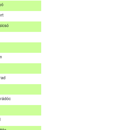
yó
ár
rt
og
icsó
nyó
ert
sicsó
m
om
rad
árad
rádóc
srádóc
d
ttös