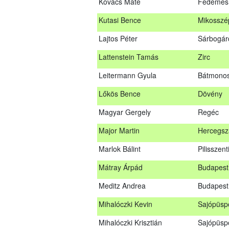
Kovács Máté
Fedémes
Kovács Dániel
Ózd
Kutasi Bence
Mikosszé
Kovács Máté
Fedéme
Lajtos Péter
Sárbogár
Kutasi Bence
Mikosszé
Lattenstein Tamás
Zirc
Lajtos Péter
Sárbogá
Leitermann Gyula
Bátmonos
Lattenstein Tamás
Zirc
Lőkös Bence
Dövény
Leitermann Gyula
Bátmono
Magyar Gergely
Regéc
Lőkös Bence
Dövény
Major Martin
Hercegsz
Magyar Gergely
Regéc
Marlok Bálint
Pilisszent
Major Martin
Hercegs
Mátray Árpád
Budapest 
Marlok Bálint
Pilisszen
Meditz Andrea
Budapest
Mátray Árpád
Budapest
Mihalóczki Kevin
Sajópüsp
Meditz Andrea
Budapes
Mihalóczki Krisztián
Sajópüsp
Mihalóczki Kevin
Sajópüsp