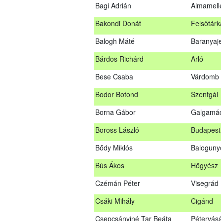
Bagi Adrián
Almamell
A sikeres vizsgáról szóló tanúsítványt po
Bakondi Donát
Felsőtárk
Szakszemély neve
Balogh Máté
Baranyaj
Asztalos Lajos
Andornak
Bárdos Richárd
Arló
B. Kis Gábor
Tiszaná
Bese Csaba
Várdomb
Bagi Adrián
Almamel
Bodor Botond
Szentgál
Bakondi Donát
Felsőtár
Borna Gábor
Galgamá
Balogh Máté
Baranya
Boross László
Budapest 
Bárdos Richárd
Arló
Bődy Miklós
Balogun
Bese Csaba
Várdomb
Bús Ákos
Hőgyész
Bodor Botond
Szentgál
Czémán Péter
Visegrád
Boross László
Budapest
Csáki Mihály
Cigánd
Bődy Miklós
Balogun
Csepcsányiné Tar Beáta
Pétervás