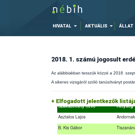
HIVATAL
AKTUÁLIS
ÁLLAT
2018. 1. számú jogosult er
Az alábbiakban tesszük közzé a 2018. szept
A sikeres vizsgáról szóló tanúsítványt postán
(az erdőgazdálkodást és az erdészeti sza
2018.09.18. – 2018.09.19.
Elfogadott jelentkezők listá
Szakszemély neve
Helység
Asztalos Lajos
Andornak
B. Kis Gábor
Tiszanán
Az alábbiakban tesszük közzé a 2018. sz