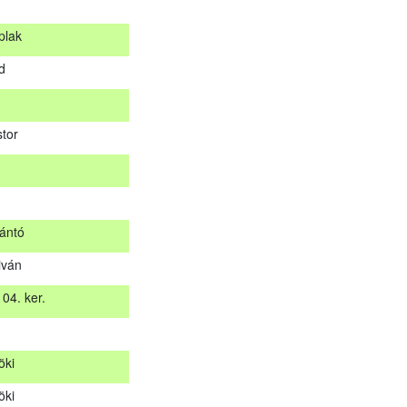
plak
s
d
plak
rd
tor
stor
ántó
iván
zántó
04. ker.
tiván
 04. ker.
öki
t
öki
öki