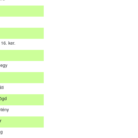
16. ker.
hegy
 16. ker.
ti
hegy
rögd
s
tény
áti
r
rögd
og
etény