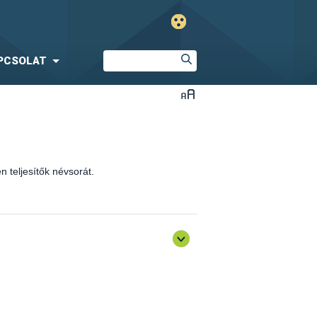
PCSOLAT
 teljesítők névsorát.
óló általános továbbképzés)
sen teljesítők névsorát.