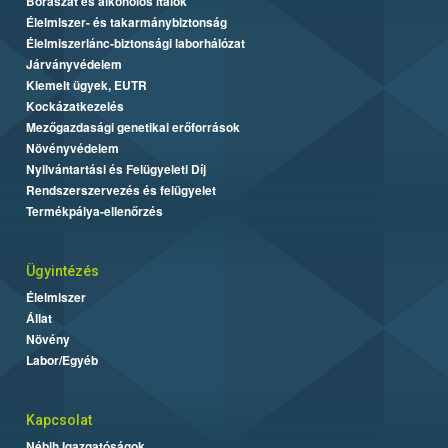
Borászat és alkoholos italok
Élelmiszer- és takarmánybiztonság
Élelmiszerlánc-biztonsági laborhálózat
Járványvédelem
Kiemelt ügyek, EUTR
Kockázatkezelés
Mezőgazdasági genetikai erőforrások
Növényvédelem
Nyilvántartási és Felügyeleti Díj
Rendszerszervezés és felügyelet
Termékpálya-ellenőrzés
Ügyintézés
Élelmiszer
Állat
Növény
Labor/Egyéb
Kapcsolat
Nébih Igazgatóságok