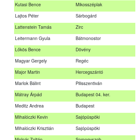
Kutasi Bence
Mikosszéplak
Koleszár László
Kölked
Lajtos Péter
Sárbogárd
Kovács Dániel
Ózd
Lattenstein Tamás
Zirc
Kovács Máté
Fedémes
Leitermann Gyula
Bátmonostor
Kutasi Bence
Mikosszéplak
Lőkös Bence
Dövény
Lajtos Péter
Sárbogárd
Magyar Gergely
Regéc
Lattenstein Tamás
Zirc
Major Martin
Hercegszántó
Leitermann Gyula
Bátmonostor
Marlok Bálint
Pilisszentiván
Lőkös Bence
Dövény
Mátray Árpád
Budapest 04. ker.
Magyar Gergely
Regéc
Meditz Andrea
Budapest
Major Martin
Hercegszántó
Mihalóczki Kevin
Sajópüspöki
Marlok Bálint
Pilisszentiván
Mihalóczki Krisztián
Sajópüspöki
Mátray Árpád
Budapest 04. ker.
Molnár Zoltán
Somogyszob