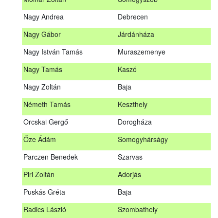
Meditz Andrea
Budapest
Nagy Andrea
Debrecen
Mihalóczki Kevin
Sajópüspöki
Nagy Gábor
Járdánháza
Mihalóczki Krisztián
Sajópüspöki
Nagy István Tamás
Muraszemenye
Molnár Zoltán
Somogyszob
Nagy Tamás
Kaszó
Nagy Andrea
Debrecen
Nagy Zoltán
Baja
Nagy Gábor
Járdánháza
Németh Tamás
Keszthely
Nagy István Tamás
Muraszemenye
Orcskai Gergő
Dorogháza
Nagy Tamás
Kaszó
Őze Ádám
Somogyhárságy
Nagy Zoltán
Baja
Parczen Benedek
Szarvas
Nárai István
Sárvár
A továbbképzés vizsgával zárul!
Piri Zoltán
Adorjás
Németh Tamás
Keszthely
Jelentkezés, lemondás
Puskás Gréta
Baja
Orcskai Gergő
Dorogháza
Jelentkezni a továbbképzésre kizárólag a Nébih honlapján
Radics László
Szombathely
elhelyezett űrlapon lehet. A jelentkezés elfogadásáról
Őze Ádám
Somogyhárságy