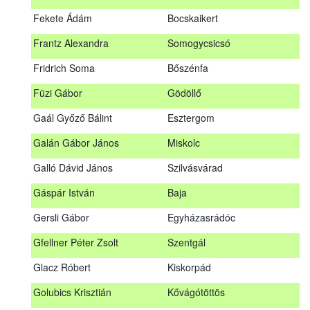
Fábián Gyula
Taliándörögd
Fekete Ádám
Bocskaikert
Fábos Bence
Hosszúhetény
Frantz Alexandra
Somogycsicsó
Farkas Imre
Dombóvár
Fridrich Soma
Bőszénfa
Fehér Adél
Nagydorog
Füzi Gábor
Gödöllő
Fehér Roland
Nagyvisnyó
Gaál Győző Bálint
Esztergom
Fekete Ádám
Bocskaikert
Galán Gábor János
Miskolc
Frantz Alexandra
Somogycsicsó
Galló Dávid János
Szilvásvárad
Füzi Gábor
Gödöllő
Gáspár István
Baja
Gaál Győző Bálint
Esztergom
Gersli Gábor
Egyházasrádóc
Galán Gábor János
Miskolc
Gfellner Péter Zsolt
Szentgál
Galló Dávid János
Szilvásvárad
Glacz Róbert
Kiskorpád
Gáspár István
Baja
Golubics Krisztián
Kővágótöttös
Gersli Gábor
Egyházasrádóc