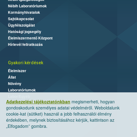
Nébih Laboratóriumok
Kormányhivatalok
Sajtókapcsolat
Ügyfélszolgálat
Hatósági jogsegély
Élelmiszermentő Központ
Hírlevél feliratkozás
Gyakori kérdések
Élelmiszer
Állat
Növény
Laboratóriumok
Labor/Egyéb
Adatkezelési tájékoztatónkban
megismerheti, hogyan
gondoskodunk személyes adatai védelméről. Weboldalunk
cookie-kat (sütiket) használ a jobb felhasználói élmény
érdekében, melynek biztosításához kérjük, kattintson az
„Elfogadom” gombra.