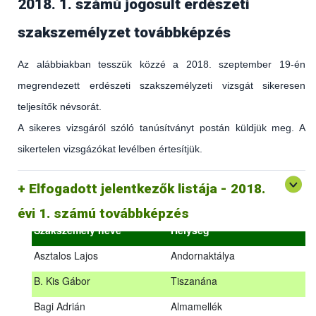
2018. 1. számú jogosult erdészeti
szakszemélyzet továbbképzés
Az alábbiakban tesszük közzé a 2018. szeptember 19-én
megrendezett erdészeti szakszemélyzeti vizsgát sikeresen
teljesítők névsorát.
A sikeres vizsgáról szóló tanúsítványt postán küldjük meg. A
sikertelen vizsgázókat levélben értesítjük.
(az erdőgazdálkodást és az erdészeti szakirányítást érintő
hatályos jogszabályokról és azok alkalmazásáról szóló
általános továbbképzés)
Elfogadott jelentkezők listája - 2018.
2018.09.18. – 2018.09.19.
évi 1. számú továbbképzés
Szakszemély neve
Helység
Asztalos Lajos
Andornaktálya
B. Kis Gábor
Tiszanána
Az alábbiakban tesszük közzé a 2018. szeptember 19-én
Bagi Adrián
Almamellék