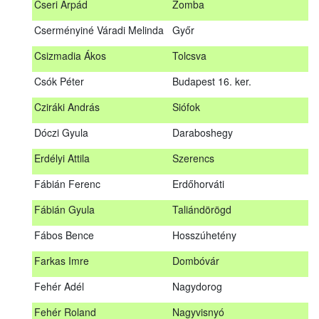
Cseri Árpád
Zomba
Bődy Miklós
Balogunyom
Cserményiné Váradi Melinda
Győr
Bús Ákos
Hőgyész
Csizmadia Ákos
Tolcsva
Czémán Péter
Visegrád
Csók Péter
Budapest 16. ker.
Cziráki András
Barcs
Cziráki András
Siófok
Csáki Mihály
Cigánd
Dóczi Gyula
Daraboshegy
Cseri Árpád
Zomba
Erdélyi Attila
Szerencs
Cserményiné Váradi Melinda
Győr
Fábián Ferenc
Erdőhorváti
Csizmadia Ákos
Tolcsva
Fábián Gyula
Taliándörögd
Csók Péter
Budapest 16. ker.
Fábos Bence
Hosszúhetény
Dóczi Gyula
Daraboshegy
Farkas Imre
Dombóvár
Erdélyi Attila
Szerencs
Fehér Adél
Nagydorog
Fábián Ferenc
Erdőhorváti
Fehér Roland
Nagyvisnyó