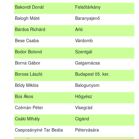
megrendezett erdészeti szakszemélyzeti vizsgát sikeresen
Bakondi Donát
Felsőtárkány
teljesítők névsorát.
A sikeres vizsgáról szóló tanúsítványt postán küldjük meg. A
Balogh Máté
Baranyajenő
sikertelen vizsgázókat levélben értesítjük.
Bárdos Richárd
Arló
Szakszemély neve
Helység
Bese Csaba
Várdomb
Asztalos Lajos
Andornaktálya
Bodor Botond
Szentgál
B. Kis Gábor
Tiszanána
Borna Gábor
Galgamácsa
Bagi Adrián
Almamellék
Boross László
Budapest 05. ker.
Bakondi Donát
Felsőtárkány
Bődy Miklós
Balogunyom
Balogh Máté
Baranyajenő
Bús Ákos
Hőgyész
Bárdos Richárd
Arló
Czémán Péter
Visegrád
Bese Csaba
Várdomb
Csáki Mihály
Cigánd
Bodor Botond
Szentgál
Csepcsányiné Tar Beáta
Pétervására
Boross László
Budapest 05. ker.