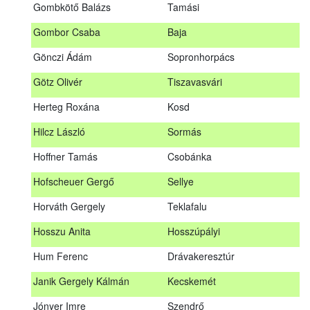
Gombkötő Balázs
Tamási
Gfellner Péter Zsolt
Szentgál
Gombor Csaba
Baja
Glacz Róbert
Kiskorpád
Gönczi Ádám
Sopronhorpács
Golubics Krisztián
Kővágótöttös
Götz Olivér
Tiszavasvári
Gombkötő Balázs
Tamási
Herteg Roxána
Kosd
Gombor Csaba
Baja
Hilcz László
Sormás
Gönczi Ádám
Sopronhorpács
Hoffner Tamás
Csobánka
Götz Olivér
Tiszavasvári
Hofscheuer Gergő
Sellye
Herteg Roxána
Kosd
Horváth Gergely
Teklafalu
Hilcz László
Sormás
Hosszu Anita
Hosszúpályi
Hoffner Tamás
Csobánka
Hum Ferenc
Drávakeresztúr
Hofscheuer Gergő
Sellye
Janik Gergely Kálmán
Kecskemét
Horváth Gergely
Teklafalu
Jónyer Imre
Szendrő