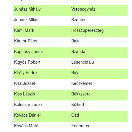
Hosszu Anita
Hosszúpályi
Juhász Mihály
Veresegyház
Hum Ferenc
Drávakeresztúr
Juhász Milán
Szentes
Janik Gergely Kálmán
Kecskemét
Kámi Márk
Hosszúpereszteg
Jónyer Imre
Szendrő
Kántor Péter
Baja
Juhász Mihály
Veresegyház
Kapitány János
Szanda
Juhász Milán
Szentes
Kigyós Róbert
Lesencefalu
Kámi Márk
Hosszúpereszteg
Király Endre
Baja
Kántor Péter
Baja
Kiss József
Kecskemét
Kapitány János
Szanda
Kiss László
Bükkzsérc
Kigyós Róbert
Lesencefalu
Koleszár László
Kölked
Király Endre
Baja
Kovács Dániel
Ózd
Kiss József
Kecskemét
Kovács Máté
Fedémes
Kiss László
Bükkzsérc