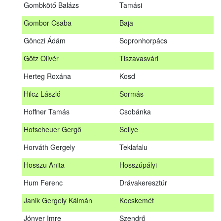
Gombkötő Balázs
Tamási
Gfellner Péter Zsolt
Szentgál
Gombor Csaba
Baja
Glacz Róbert
Kiskorpád
Gönczi Ádám
Sopronhorpács
Golubics Krisztián
Kővágótöttös
Götz Olivér
Tiszavasvári
Gombkötő Balázs
Tamási
Herteg Roxána
Kosd
Gombor Csaba
Baja
Hilcz László
Sormás
Gönczi Ádám
Sopronhorpács
Hoffner Tamás
Csobánka
Götz Olivér
Tiszavasvári
Hofscheuer Gergő
Sellye
Herteg Roxána
Kosd
Horváth Gergely
Teklafalu
Hilcz László
Sormás
Hosszu Anita
Hosszúpályi
Hoffner Tamás
Csobánka
Hum Ferenc
Drávakeresztúr
Hofscheuer Gergő
Sellye
Janik Gergely Kálmán
Kecskemét
Horváth Gergely
Teklafalu
Jónyer Imre
Szendrő