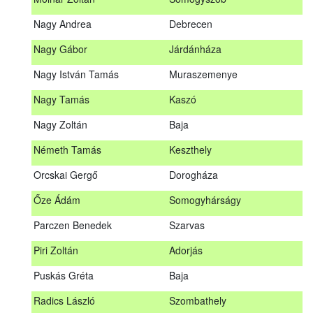
Meditz Andrea
Budapest
Nagy Andrea
Debrecen
Mihalóczki Kevin
Sajópüspöki
Nagy Gábor
Járdánháza
Mihalóczki Krisztián
Sajópüspöki
Nagy István Tamás
Muraszemenye
Molnár Zoltán
Somogyszob
Nagy Tamás
Kaszó
Nagy Andrea
Debrecen
Nagy Zoltán
Baja
Nagy Gábor
Járdánháza
Németh Tamás
Keszthely
Nagy István Tamás
Muraszemenye
Orcskai Gergő
Dorogháza
Nagy Tamás
Kaszó
Őze Ádám
Somogyhárságy
Nagy Zoltán
Baja
Parczen Benedek
Szarvas
Nárai István
Sárvár
A továbbképzés vizsgával zárul!
Piri Zoltán
Adorjás
Németh Tamás
Keszthely
Jelentkezés, lemondás
Puskás Gréta
Baja
Orcskai Gergő
Dorogháza
Jelentkezni a továbbképzésre kizárólag a Nébih honlapján
Radics László
Szombathely
elhelyezett űrlapon lehet. A jelentkezés elfogadásáról
Őze Ádám
Somogyhárságy