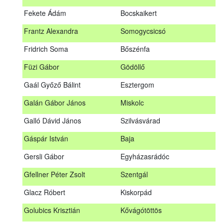
Fábián Gyula
Taliándörögd
Fekete Ádám
Bocskaikert
Fábos Bence
Hosszúhetény
Frantz Alexandra
Somogycsicsó
Farkas Imre
Dombóvár
Fridrich Soma
Bőszénfa
Fehér Adél
Nagydorog
Füzi Gábor
Gödöllő
Fehér Roland
Nagyvisnyó
Gaál Győző Bálint
Esztergom
Fekete Ádám
Bocskaikert
Galán Gábor János
Miskolc
Frantz Alexandra
Somogycsicsó
Galló Dávid János
Szilvásvárad
Füzi Gábor
Gödöllő
Gáspár István
Baja
Gaál Győző Bálint
Esztergom
Gersli Gábor
Egyházasrádóc
Galán Gábor János
Miskolc
Gfellner Péter Zsolt
Szentgál
Galló Dávid János
Szilvásvárad
Glacz Róbert
Kiskorpád
Gáspár István
Baja
Golubics Krisztián
Kővágótöttös
Gersli Gábor
Egyházasrádóc