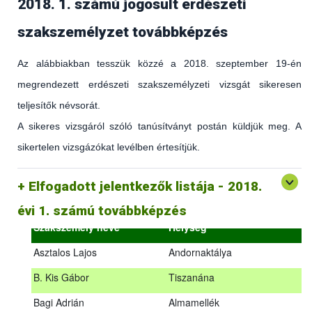
2018. 1. számú jogosult erdészeti
szakszemélyzet továbbképzés
Az alábbiakban tesszük közzé a 2018. szeptember 19-én
megrendezett erdészeti szakszemélyzeti vizsgát sikeresen
teljesítők névsorát.
A sikeres vizsgáról szóló tanúsítványt postán küldjük meg. A
sikertelen vizsgázókat levélben értesítjük.
(az erdőgazdálkodást és az erdészeti szakirányítást érintő
hatályos jogszabályokról és azok alkalmazásáról szóló
általános továbbképzés)
Elfogadott jelentkezők listája - 2018.
2018.09.18. – 2018.09.19.
évi 1. számú továbbképzés
Szakszemély neve
Helység
Asztalos Lajos
Andornaktálya
B. Kis Gábor
Tiszanána
Az alábbiakban tesszük közzé a 2018. szeptember 19-én
Bagi Adrián
Almamellék