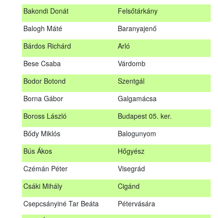
megrendezett erdészeti szakszemélyzeti vizsgát sikeresen
Bakondi Donát
Felsőtárkány
teljesítők névsorát.
A sikeres vizsgáról szóló tanúsítványt postán küldjük meg. A
Balogh Máté
Baranyajenő
sikertelen vizsgázókat levélben értesítjük.
Bárdos Richárd
Arló
Szakszemély neve
Helység
Bese Csaba
Várdomb
Asztalos Lajos
Andornaktálya
Bodor Botond
Szentgál
B. Kis Gábor
Tiszanána
Borna Gábor
Galgamácsa
Bagi Adrián
Almamellék
Boross László
Budapest 05. ker.
Bakondi Donát
Felsőtárkány
Bődy Miklós
Balogunyom
Balogh Máté
Baranyajenő
Bús Ákos
Hőgyész
Bárdos Richárd
Arló
Czémán Péter
Visegrád
Bese Csaba
Várdomb
Csáki Mihály
Cigánd
Bodor Botond
Szentgál
Csepcsányiné Tar Beáta
Pétervására
Boross László
Budapest 05. ker.