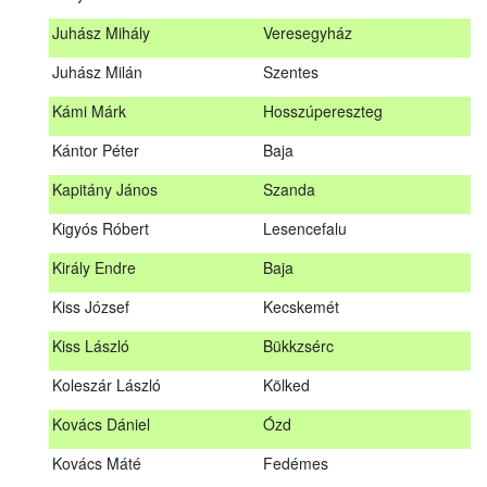
Hosszu Anita
Hosszúpályi
Juhász Mihály
Veresegyház
Hum Ferenc
Drávakeresztúr
Juhász Milán
Szentes
Janik Gergely Kálmán
Kecskemét
Kámi Márk
Hosszúpereszteg
Jónyer Imre
Szendrő
Kántor Péter
Baja
Juhász Mihály
Veresegyház
Kapitány János
Szanda
Juhász Milán
Szentes
Kigyós Róbert
Lesencefalu
Kámi Márk
Hosszúpereszteg
Király Endre
Baja
Kántor Péter
Baja
Kiss József
Kecskemét
Kapitány János
Szanda
Kiss László
Bükkzsérc
Kigyós Róbert
Lesencefalu
Koleszár László
Kölked
Király Endre
Baja
Kovács Dániel
Ózd
Kiss József
Kecskemét
Kovács Máté
Fedémes
Kiss László
Bükkzsérc