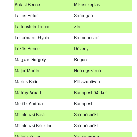
Kutasi Bence
Mikosszéplak
Koleszár László
Kölked
Lajtos Péter
Sárbogárd
Kovács Dániel
Ózd
Lattenstein Tamás
Zirc
Kovács Máté
Fedémes
Leitermann Gyula
Bátmonostor
Kutasi Bence
Mikosszéplak
Lőkös Bence
Dövény
Lajtos Péter
Sárbogárd
Magyar Gergely
Regéc
Lattenstein Tamás
Zirc
Major Martin
Hercegszántó
Leitermann Gyula
Bátmonostor
Marlok Bálint
Pilisszentiván
Lőkös Bence
Dövény
Mátray Árpád
Budapest 04. ker.
Magyar Gergely
Regéc
Meditz Andrea
Budapest
Major Martin
Hercegszántó
Mihalóczki Kevin
Sajópüspöki
Marlok Bálint
Pilisszentiván
Mihalóczki Krisztián
Sajópüspöki
Mátray Árpád
Budapest 04. ker.
Molnár Zoltán
Somogyszob