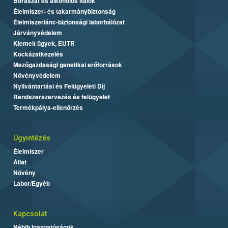
Borászat és alkoholos italok
Élelmiszer- és takarmánybiztonság
Élelmiszerlánc-biztonsági laborhálózat
Járványvédelem
Kiemelt ügyek, EUTR
Kockázatkezelés
Mezőgazdasági genetikai erőforrások
Növényvédelem
Nyilvántartási és Felügyeleti Díj
Rendszerszervezés és felügyelet
Termékpálya-ellenőrzés
Ügyintézés
Élelmiszer
Állat
Növény
Labor/Egyéb
Kapcsolat
Nébih Igazgatóságok