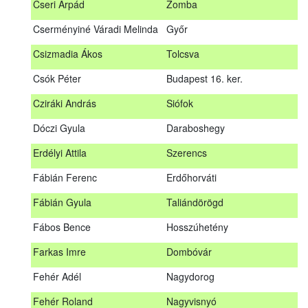
Cseri Árpád
Zomba
Bődy Miklós
Balogunyom
Cserményiné Váradi Melinda
Győr
Bús Ákos
Hőgyész
Csizmadia Ákos
Tolcsva
Czémán Péter
Visegrád
Csók Péter
Budapest 16. ker.
Cziráki András
Barcs
Cziráki András
Siófok
Csáki Mihály
Cigánd
Dóczi Gyula
Daraboshegy
Cseri Árpád
Zomba
Erdélyi Attila
Szerencs
Cserményiné Váradi Melinda
Győr
Fábián Ferenc
Erdőhorváti
Csizmadia Ákos
Tolcsva
Fábián Gyula
Taliándörögd
Csók Péter
Budapest 16. ker.
Fábos Bence
Hosszúhetény
Dóczi Gyula
Daraboshegy
Farkas Imre
Dombóvár
Erdélyi Attila
Szerencs
Fehér Adél
Nagydorog
Fábián Ferenc
Erdőhorváti
Fehér Roland
Nagyvisnyó