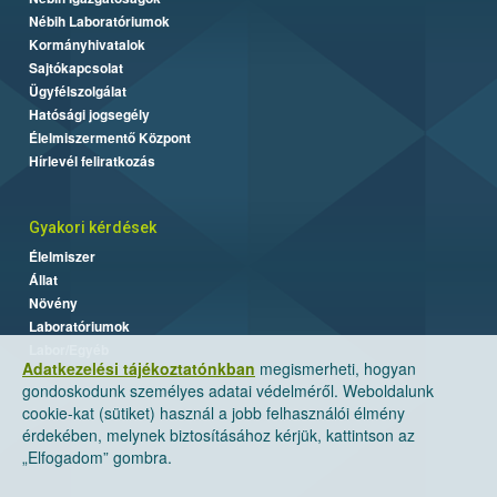
Nébih Laboratóriumok
Kormányhivatalok
Sajtókapcsolat
Ügyfélszolgálat
Hatósági jogsegély
Élelmiszermentő Központ
Hírlevél feliratkozás
Gyakori kérdések
Élelmiszer
Állat
Növény
Laboratóriumok
Labor/Egyéb
Adatkezelési tájékoztatónkban
megismerheti, hogyan
gondoskodunk személyes adatai védelméről. Weboldalunk
cookie-kat (sütiket) használ a jobb felhasználói élmény
érdekében, melynek biztosításához kérjük, kattintson az
„Elfogadom” gombra.