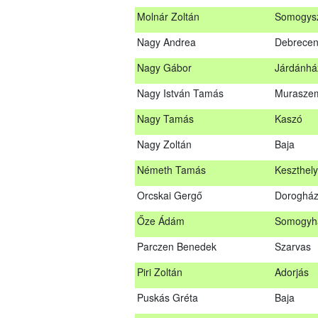
Molnár Zoltán
Somogys
Mihalóczki Krisztián
Sajópüsp
Nagy Andrea
Debrece
Molnár Zoltán
Somogys
Nagy Gábor
Járdánhá
Nagy Andrea
Debrece
Nagy István Tamás
Murasze
Nagy Gábor
Járdánh
Nagy Tamás
Kaszó
Nagy István Tamás
Murasze
Nagy Zoltán
Baja
Nagy Tamás
Kaszó
Németh Tamás
Keszthely
Nagy Zoltán
Baja
Orcskai Gergő
Doroghá
Nárai István
Sárvár
Őze Ádám
Somogyh
Németh Tamás
Keszthel
Parczen Benedek
Szarvas
Orcskai Gergő
Doroghá
Piri Zoltán
Adorjás
Őze Ádám
Somogyh
Puskás Gréta
Baja
Parczen Benedek
Szarvas