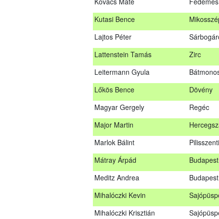
Kovács Máté
Fedémes
Kovács Dániel
Ózd
Kutasi Bence
Mikosszé
Kovács Máté
Fedéme
Lajtos Péter
Sárbogár
Kutasi Bence
Mikosszé
Lattenstein Tamás
Zirc
Lajtos Péter
Sárbogá
Leitermann Gyula
Bátmonos
Lattenstein Tamás
Zirc
Lőkös Bence
Dövény
Leitermann Gyula
Bátmono
Magyar Gergely
Regéc
Lőkös Bence
Dövény
Major Martin
Hercegsz
Magyar Gergely
Regéc
Marlok Bálint
Pilisszent
Major Martin
Hercegs
Mátray Árpád
Budapest 
Marlok Bálint
Pilisszen
Meditz Andrea
Budapest
Mátray Árpád
Budapest
Mihalóczki Kevin
Sajópüsp
Meditz Andrea
Budapes
Mihalóczki Krisztián
Sajópüsp
Mihalóczki Kevin
Sajópüsp