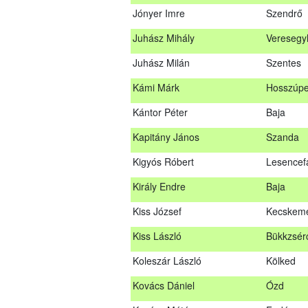
Jónyer Imre
Szendrő
Janik Gergely Kálmán
Kecskem
Juhász Mihály
Veresegy
Jónyer Imre
Szendrő
Juhász Milán
Szentes
Juhász Mihály
Vereseg
Kámi Márk
Hosszúpe
Juhász Milán
Szentes
Kántor Péter
Baja
Kámi Márk
Hosszúp
Kapitány János
Szanda
Kántor Péter
Baja
Kigyós Róbert
Lesencef
Kapitány János
Szanda
Király Endre
Baja
Kigyós Róbert
Lesencef
Kiss József
Kecskem
Király Endre
Baja
Kiss László
Bükkzsér
Kiss József
Kecskem
Koleszár László
Kölked
Kiss László
Bükkzsé
Kovács Dániel
Ózd
Koleszár László
Kölked