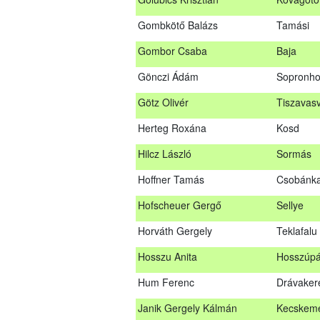
Glacz Róbert
Kiskorpá
Gombkötő Balázs
Tamási
Golubics Krisztián
Kővágótö
Gombor Csaba
Baja
Gombkötő Balázs
Tamási
Gönczi Ádám
Sopronho
Gombor Csaba
Baja
Götz Olivér
Tiszavasv
Gönczi Ádám
Sopronh
Herteg Roxána
Kosd
Götz Olivér
Tiszavas
Hilcz László
Sormás
Herteg Roxána
Kosd
Hoffner Tamás
Csobánk
Hilcz László
Sormás
Hofscheuer Gergő
Sellye
Hoffner Tamás
Csobánk
Horváth Gergely
Teklafalu
Hofscheuer Gergő
Sellye
Hosszu Anita
Hosszúpá
Horváth Gergely
Teklafalu
Hum Ferenc
Drávaker
Hosszu Anita
Hosszúpá
Janik Gergely Kálmán
Kecskem
Hum Ferenc
Drávaker