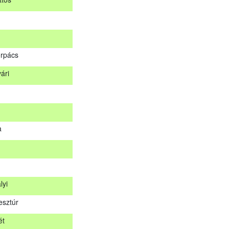
d
ttös
rpács
ári
orpács
vári
a
a
lyi
esztúr
lyi
ét
esztúr