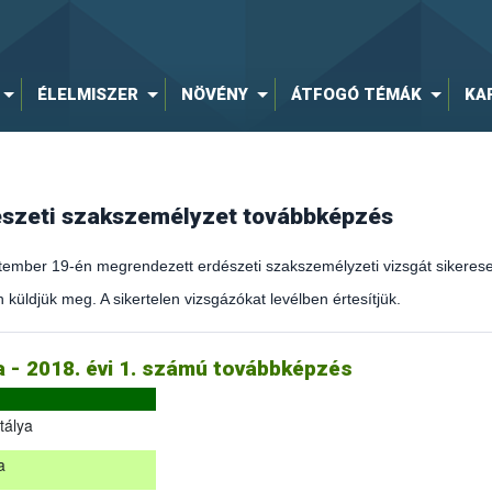
ÉLELMISZER
NÖVÉNY
ÁTFOGÓ TÉMÁK
KA
dészeti szakszemélyzet továbbképzés
ember 19-én megrendezett erdészeti szakszemélyzeti vizsgát sikeresen
 küldjük meg. A sikertelen vizsgázókat levélben értesítjük.
kirányítást érintő hatályos jogszabályokról és azok alkalmazásáról sz
ja - 2018. évi 1. számú továbbképzés
tálya
a
eptember 19-én megrendezett erdészeti szakszemélyzeti vizsgát sikere