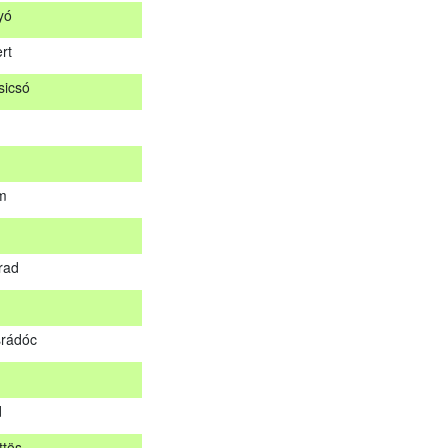
yó
ár
rt
og
icsó
nyó
ert
sicsó
m
om
rad
árad
rádóc
srádóc
d
ttös