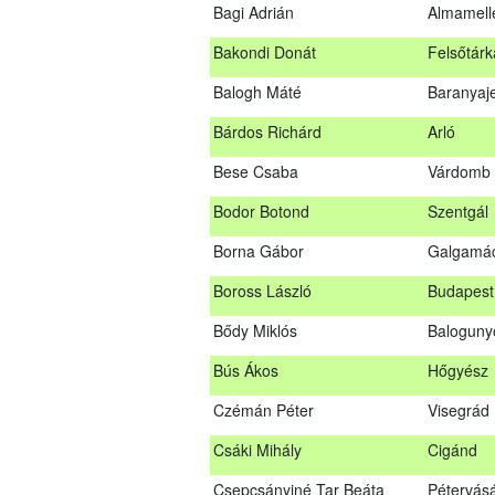
Bagi Adrián
Almamell
A sikeres vizsgáról szóló tanúsítványt po
Bakondi Donát
Felsőtárk
Szakszemély neve
Balogh Máté
Baranyaj
Asztalos Lajos
Andornak
Bárdos Richárd
Arló
B. Kis Gábor
Tiszaná
Bese Csaba
Várdomb
Bagi Adrián
Almamel
Bodor Botond
Szentgál
Bakondi Donát
Felsőtár
Borna Gábor
Galgamá
Balogh Máté
Baranya
Boross László
Budapest 
Bárdos Richárd
Arló
Bődy Miklós
Balogun
Bese Csaba
Várdomb
Bús Ákos
Hőgyész
Bodor Botond
Szentgál
Czémán Péter
Visegrád
Boross László
Budapest
Csáki Mihály
Cigánd
Bődy Miklós
Balogun
Csepcsányiné Tar Beáta
Pétervás