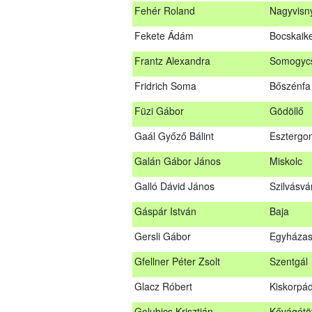
Fehér Roland
Nagyvisn
Farkas Imre
Dombóv
Fekete Ádám
Bocskaike
Fehér Adél
Nagydor
Frantz Alexandra
Somogycs
Fehér Roland
Nagyvis
Fridrich Soma
Bőszénfa
Fekete Ádám
Bocskaik
Füzi Gábor
Gödöllő
Frantz Alexandra
Somogyc
Gaál Győző Bálint
Esztergo
Füzi Gábor
Gödöllő
Galán Gábor János
Miskolc
Gaál Győző Bálint
Eszterg
Galló Dávid János
Szilvásvá
Galán Gábor János
Miskolc
Gáspár István
Baja
Galló Dávid János
Szilvásv
Gersli Gábor
Egyházas
Gáspár István
Baja
Gfellner Péter Zsolt
Szentgál
Gersli Gábor
Egyháza
Glacz Róbert
Kiskorpá
Gfellner Péter Zsolt
Szentgál
Golubics Krisztián
Kővágótö