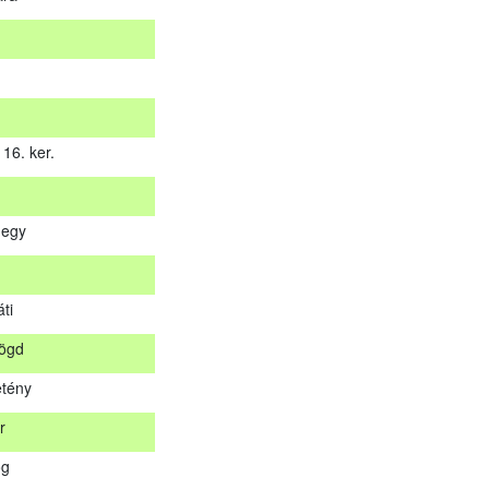
16. ker.
hegy
 16. ker.
ti
hegy
rögd
s
tény
áti
r
rögd
og
etény