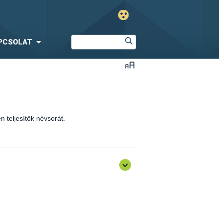
PCSOLAT
 teljesítők névsorát.
óló általános továbbképzés)
sen teljesítők névsorát.