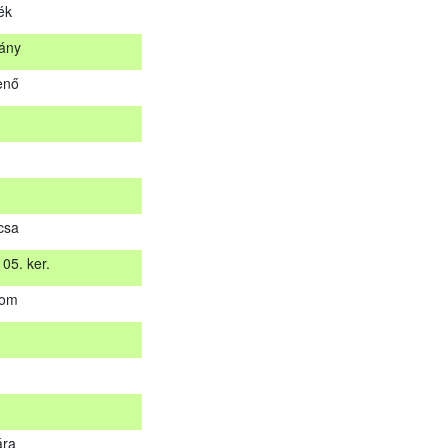
ék
stán küldjük meg. A sikertelen vizsgázókat levélben értesítjük.
ány
Helység
enő
tálya
na
lék
kány
csa
jenő
05. ker.
yom
 05. ker.
yom
ára