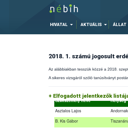
HIVATAL
AKTUÁLIS
ÁLLAT
2018. 1. számú jogosult er
Az alábbiakban tesszük közzé a 2018. szept
A sikeres vizsgáról szóló tanúsítványt postán
(az erdőgazdálkodást és az erdészeti sza
2018.09.18. – 2018.09.19.
Elfogadott jelentkezők listá
Szakszemély neve
Helység
Asztalos Lajos
Andornak
B. Kis Gábor
Tiszanán
Az alábbiakban tesszük közzé a 2018. sz