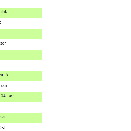
plak
s
d
plak
rd
tor
stor
ántó
iván
zántó
04. ker.
tiván
 04. ker.
öki
t
öki
öki