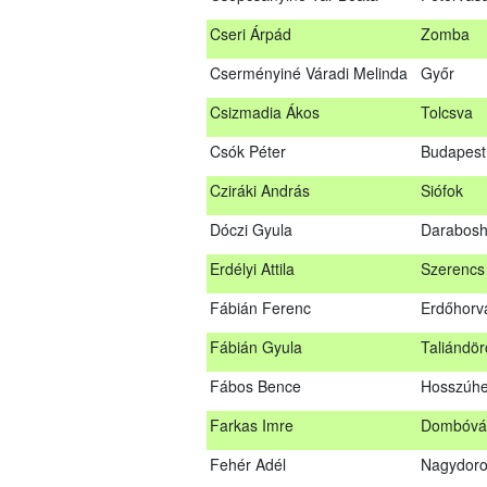
Bús Ákos
Hőgyész
Cseri Árpád
Zomba
Czémán Péter
Visegrád
Cserményiné Váradi Melinda
Győr
Cziráki András
Barcs
Csizmadia Ákos
Tolcsva
Csáki Mihály
Cigánd
Csók Péter
Budapest 
Cseri Árpád
Zomba
Cziráki András
Siófok
Cserményiné Váradi Melinda
Győr
Dóczi Gyula
Darabos
Csizmadia Ákos
Tolcsva
Erdélyi Attila
Szerencs
Csók Péter
Budapest
Fábián Ferenc
Erdőhorvá
Dóczi Gyula
Darabos
Fábián Gyula
Taliándö
Erdélyi Attila
Szerenc
Fábos Bence
Hosszúhe
Fábián Ferenc
Erdőhorv
Farkas Imre
Dombóvá
Fábián Gyula
Taliándö
Fehér Adél
Nagydor
Fábos Bence
Hosszúh