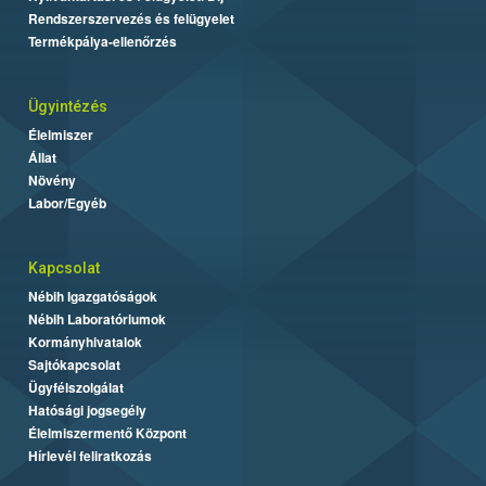
Rendszerszervezés és felügyelet
Termékpálya-ellenőrzés
Ügyintézés
Élelmiszer
Állat
Növény
Labor/Egyéb
Kapcsolat
Nébih Igazgatóságok
Nébih Laboratóriumok
Kormányhivatalok
Sajtókapcsolat
Ügyfélszolgálat
Hatósági jogsegély
Élelmiszermentő Központ
Hírlevél feliratkozás