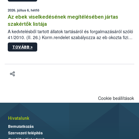
2026. július 6, hétfő
Az ebek viselkedésének megítélésében jártas
szakértők listája
A kedvtelésből tartott állatok tartásáról és forgalmazásáról szóló
41/2010. (II. 26.) Korm.rendelet szabályozza az eb okozta fizikai
sérülés, illetve ennek veszélye keletkezésekor felmerülő
TOVÁBB >
hatósági feladatokat, valamint a veszélyes eb tartását és annak
engedélyezését. Ezen eljárások során szükség esetén be kell
vonni az ebek viselkedésének megítélésében jártas szakértőt.
Cookie beállítások
Hivatalunk
Bemutatkozás
Szervezeti felépítés