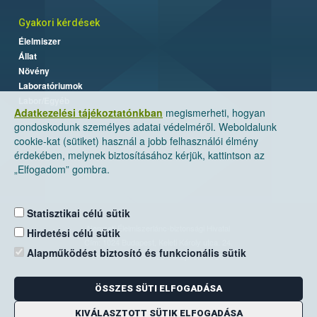
Gyakori kérdések
Élelmiszer
Állat
Növény
Laboratóriumok
Labor/Egyéb
Adatkezelési tájékoztatónkban
megismerheti, hogyan
gondoskodunk személyes adatai védelméről. Weboldalunk
cookie-kat (sütiket) használ a jobb felhasználói élmény
érdekében, melynek biztosításához kérjük, kattintson az
„Elfogadom” gombra.
Statisztikai célú sütik
Nemzeti Élelmiszerlánc-biztonsági Hivatal
Hirdetési célú sütik
Cím: 1024 Budapest, Keleti Károly utca. 24.
Alapműködést biztosító és funkcionális sütik
Levelezési cím: 1525 Budapest. Pf. 30.
ÖSSZES SÜTI ELFOGADÁSA
E-mail:
ugyfelszolgalat@nebih.gov.hu
Zöld szám: 06-80/263-244
KIVÁLASZTOTT SÜTIK ELFOGADÁSA