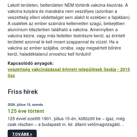
Lakott területen, belterületen NEM történik vakcina kiszórás. A
vakcina kutyára és macskára nem veszélyes (azonban a
veszettség elleni védettséget sem alakít ki ezekben a fajokban).
A csalétek az ember számára kellemetlen szagú, belsejében
alumínium bliszterben található a vakcina. Amennyiben a
vakcina kézre, vagy más fedetlen testrészre kerül, az érintett
területet azonnal le kell mosni szappannal és vízzel. Ha a
vakcina az ember szájába, orrába, vagy megsértett bőrére
kerül, haladéktalanul orvoshoz kell fordulni!
Kapcsolódó anyagok:
veszettség vakcinázással érintett települések listája - 2015
ősz
Friss hírek
2026. július 15, szerda
125 éve történt
125 évvel ezelőtt 1901. július 15-én, költözött be – igaz, még
csak részben – a budapesti m. kir. állami vetőmagvizsgáló
állomás a Kis Rókus utca 15. szám alatti, Czigler Győző által
TOVÁBB >
tervezett új épületébe.