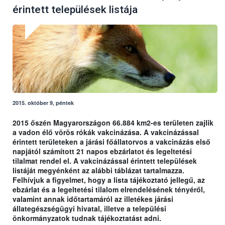
érintett települések listája
2015. október 9, péntek
2015 őszén Magyarországon 66.884 km2-es területen zajlik
a vadon élő vörös rókák vakcinázása. A vakcinázással
érintett területeken a járási főállatorvos a vakcinázás első
napjától számított 21 napos ebzárlatot és legeltetési
tilalmat rendel el. A vakcinázással érintett települések
listáját megyénként az alábbi táblázat tartalmazza.
Felhívjuk a figyelmet, hogy a lista tájékoztató jellegű, az
ebzárlat és a legeltetési tilalom elrendelésének tényéről,
valamint annak időtartamáról az illetékes járási
állategészségügyi hivatal, illetve a települési
önkormányzatok tudnak tájékoztatást adni.