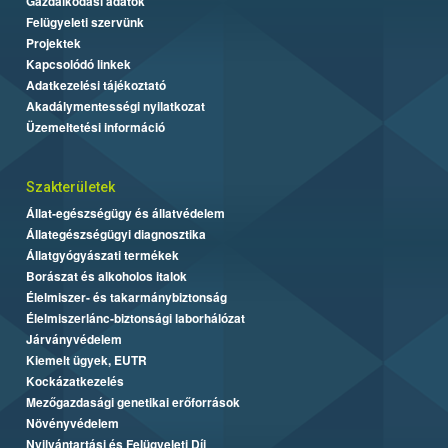
Gazdálkodási adatok
Felügyeleti szervünk
Projektek
Kapcsolódó linkek
Adatkezelési tájékoztató
Akadálymentességi nyilatkozat
Üzemeltetési információ
Szakterületek
Állat-egészségügy és állatvédelem
Állategészségügyi diagnosztika
Állatgyógyászati termékek
Borászat és alkoholos italok
Élelmiszer- és takarmánybiztonság
Élelmiszerlánc-biztonsági laborhálózat
Járványvédelem
Kiemelt ügyek, EUTR
Kockázatkezelés
Mezőgazdasági genetikai erőforrások
Növényvédelem
Nyilvántartási és Felügyeleti Díj