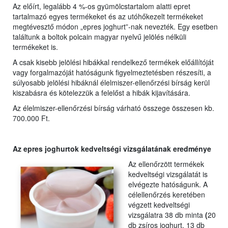
Az előírt, legalább 4 %-os gyümölcstartalom alatti epret
tartalmazó egyes termékeket és az utóhőkezelt termékeket
megtévesztő módon „epres joghurt”-nak nevezték. Egy esetben
találtunk a boltok polcain magyar nyelvű jelölés nélküli
termékeket is.
A csak kisebb jelölési hibákkal rendelkező termékek előállítóját
vagy forgalmazóját hatóságunk figyelmeztetésben részesíti, a
súlyosabb jelölési hibáknál élelmiszer-ellenőrzési bírság kerül
kiszabásra és kötelezzük a felelőst a hibák kijavítására.
Az élelmiszer-ellenőrzési bírság várható összege összesen kb.
700.000 Ft.
Az epres joghurtok kedveltségi vizsgálatának eredménye
Az ellenőrzött termékek
kedveltségi vizsgálatát is
elvégezte hatóságunk. A
célellenőrzés keretében
végzett kedveltségi
vizsgálatra 38 db minta
(
20
db zsíros joghurt, 13 db