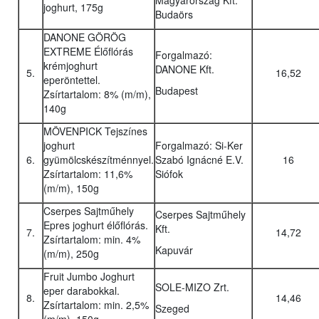
Magyarország Kft.
joghurt, 175g
Budaörs
DANONE GÖRÖG
EXTREME Élőflórás
Forgalmazó:
krémjoghurt
DANONE Kft.
5.
16,52
eperöntettel.
Budapest
Zsírtartalom: 8% (m/m),
140g
MÖVENPICK Tejszínes
joghurt
Forgalmazó: Si-Ker
6.
gyümölcskészítménnyel.
Szabó Ignácné E.V.
16
Zsírtartalom: 11,6%
Siófok
(m/m), 150g
Cserpes Sajtműhely
Cserpes Sajtműhely
Epres joghurt élőflórás.
Kft.
7.
14,72
Zsírtartalom: min. 4%
Kapuvár
(m/m), 250g
Fruit Jumbo Joghurt
SOLE-MIZO Zrt.
eper darabokkal.
8.
14,46
Zsírtartalom: min. 2,5%
Szeged