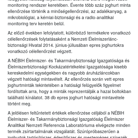
monitoring rendszer keretében. Évente több száz joghurt minta
ellenőrzése történik a minőségellenőrzési, az adalékanyag, a
mikrobiológiai, a kémiai-biztonsági és a radio-analitikai
monitoring terv keretén belül.
Az előző években lefolytatott, különböző termékekre vonatkozó
célellenőrzések folytatásaként a Nemzeti Élelmiszerlánc-
biztonsági Hivatal 2014. június-júliusában epres joghurtokra
vonatkozó célellenőrzést végzett.
A NÉBIH Élelmiszer- és Takarmánybiztonsági Igazgatósága és
Élelmiszerbiztonsági Kockázatértékelési Igazgatósága kisebb
kereskedelmi egységekben és nagyobb áruházláncokban
végzett hatósági mintavételt. Az ellenőrzés során vett epres
joghurtminták tekintetében a hatósági felügyelők figyelmet
fordítottak arra, hogy a minták reprezentálják a hazai boltokban
található kínálatot. 38 db epres joghurt hatósági mintavétele
történt meg.
A jelölésen feltűntetett értékek ellenőrzése céljából a NÉBIH
Élelmiszer- és Takarmánybiztonsági Igazgatóság Élelmiszer
Analitikai Nemzeti Referencia Laboratóriuma elvégezte minden
termék zsírtartalmának vizsgálatát. Szúrópróbaszerűen a
joghurtok tartósítószer, édesítőszer és mesterséges színezék