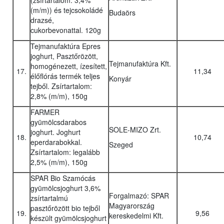
(zsírtartalom: 3,4%
(m/m)) és tejcsokoládé
Budaörs
drazsé,
cukorbevonattal. 120g
Tejmanufaktúra Epres
joghurt, Pasztőrözött,
Tejmanufaktúra Kft.
homogénezett, ízesített,
17.
11,34
élőflórás termék teljes
Konyár
tejből. Zsírtartalom:
2,8% (m/m), 150g
FARMER
gyümölcsdarabos
SOLE-MIZO Zrt.
joghurt. Joghurt
18.
10,74
eperdarabokkal.
Szeged
Zsírtartalom: legalább
2,5% (m/m), 150g
SPAR Bio Szamócás
gyümölcsjoghurt 3,6%
Forgalmazó: SPAR
zsírtartalmú
Magyarország
pasztőrözött bio tejből
19.
9,56
kereskedelmi Kft.
készült gyümölcsjoghurt