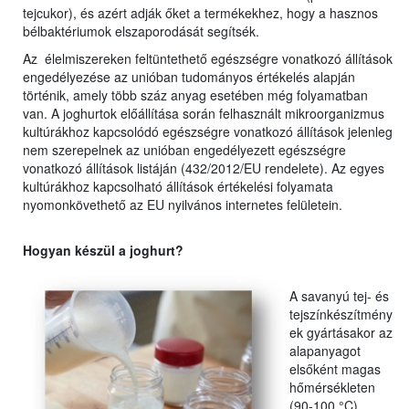
tejcukor), és azért adják őket a termékekhez, hogy a hasznos
bélbaktériumok elszaporodását segítsék.
Az élelmiszereken feltüntethető egészségre vonatkozó állítások
engedélyezése az unióban tudományos értékelés alapján
történik, amely több száz anyag esetében még folyamatban
van. A joghurtok előállítása során felhasznált mikroorganizmus
kultúrákhoz kapcsolódó egészségre vonatkozó állítások jelenleg
nem szerepelnek az unióban engedélyezett egészségre
vonatkozó állítások listáján (432/2012/EU rendelete). Az egyes
kultúrákhoz kapcsolható állítások értékelési folyamata
nyomonkövethető az EU nyilvános internetes felületein.
Hogyan készül a joghurt?
A savanyú tej- és
tejszínkészítmény
ek gyártásakor az
alapanyagot
elsőként magas
hőmérsékleten
(90-100 °C),