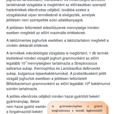
tartalmának vizsgálata is megtörtént az előírásokban szereplő
határértékek ellenőrzése céljából, továbbá ezeket a
vizsgálatokat olyan termékeknél is elvégezték, amelyek
jelölésén nem szerepeltek ezen adalékanyagok.
A jelölésen feltüntetett édesítőszerek mennyisége minden
esetben megfelelt az előírt maximális értékeknek.
A laktózmentes joghurtok esetében a laktóztartalom megfelelt a
címkén deklarált értéknek.
A termékek mikrobiológiai vizsgálata is megtörtént, 1 db termék
kivételével minden vizsgált joghurt grammonként az előírt
7
legalább 10
mennyiségben tartalmazta a Streptococcus
salivarius subsp. thermophilus és Lactobacillus delbrueckii
subsp. bulgaricus tejsavbaktériumokat. A probiotikusként jelölt
vizsgált joghurtok esetében a jelölésen feltüntetett
6
Bifidobacterium grammonként az előírt legalább 10
baktériumot
szintén tartalmazta.
A jelölés ellenőrzés céljából minden hazai
gyártótól bekért
gyártmánylap, illetve
nem hazai gyártó esetén
a forgalmazótól bekért