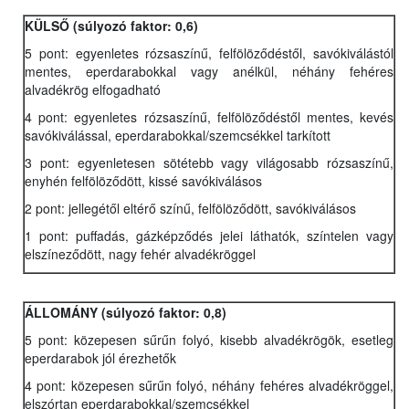
KÜLSŐ (súlyozó faktor: 0,6)
5 pont: egyenletes rózsaszínű, felfölöződéstől, savókiválástól
mentes, eperdarabokkal vagy anélkül, néhány fehéres
alvadékrög elfogadható
4 pont: egyenletes rózsaszínű, felfölöződéstől mentes, kevés
savókiválással, eperdarabokkal/szemcsékkel tarkított
3 pont: egyenletesen sötétebb vagy világosabb rózsaszínű,
enyhén felfölöződött, kissé savókiválásos
2 pont: jellegétől eltérő színű, felfölöződött, savókiválásos
1 pont: puffadás, gázképződés jelei láthatók, színtelen vagy
elszíneződött, nagy fehér alvadékröggel
ÁLLOMÁNY (súlyozó faktor: 0,8)
5 pont: közepesen sűrűn folyó, kisebb alvadékrögök, esetleg
eperdarabok jól érezhetők
4 pont: közepesen sűrűn folyó, néhány fehéres alvadékröggel,
elszórtan eperdarabokkal/szemcsékkel