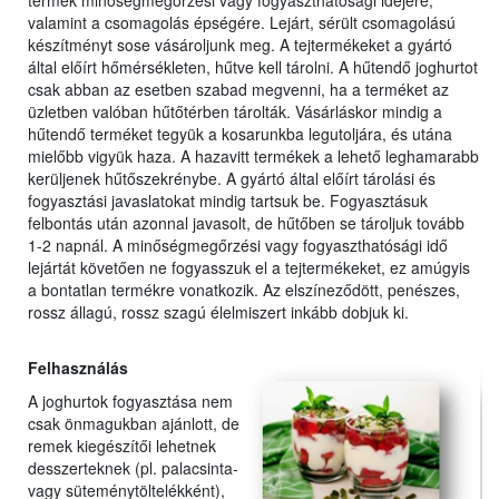
termék minőségmegőrzési vagy fogyaszthatósági idejére,
valamint a csomagolás épségére. Lejárt, sérült csomagolású
készítményt sose vásároljunk meg. A tejtermékeket a gyártó
által előírt hőmérsékleten, hűtve kell tárolni. A hűtendő joghurtot
csak abban az esetben szabad megvenni, ha a terméket az
üzletben valóban hűtőtérben tárolták. Vásárláskor mindig a
hűtendő terméket tegyük a kosarunkba legutoljára, és utána
mielőbb vigyük haza. A hazavitt termékek a lehető leghamarabb
kerüljenek hűtőszekrénybe. A gyártó által előírt tárolási és
fogyasztási javaslatokat mindig tartsuk be. Fogyasztásuk
felbontás után azonnal javasolt, de hűtőben se tároljuk tovább
1-2 napnál. A minőségmegőrzési vagy fogyaszthatósági idő
lejártát követően ne fogyasszuk el a tejtermékeket, ez amúgyis
a bontatlan termékre vonatkozik. Az elszíneződött, penészes,
rossz állagú, rossz szagú élelmiszert inkább dobjuk ki.
Felhasználás
A joghurtok fogyasztása nem
csak önmagukban ajánlott, de
remek kiegészítői lehetnek
desszerteknek (pl. palacsinta-
vagy süteménytöltelékként),