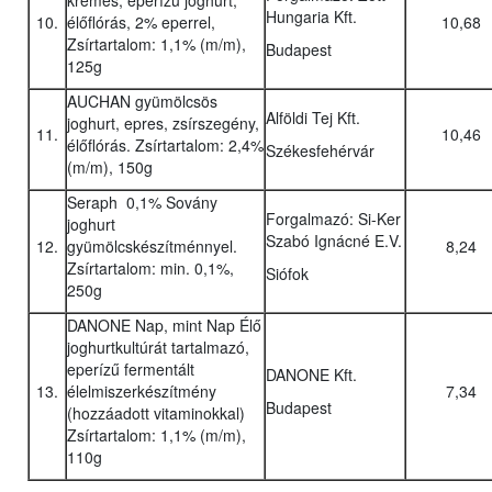
krémes, eperízű joghurt,
Hungaria Kft.
10.
élőflórás, 2% eperrel,
10,68
Zsírtartalom: 1,1% (m/m),
Budapest
125g
AUCHAN gyümölcsös
Alföldi Tej Kft.
joghurt, epres, zsírszegény,
11.
10,46
élőflórás. Zsírtartalom: 2,4%
Székesfehérvár
(m/m), 150g
Seraph 0,1% Sovány
Forgalmazó: Si-Ker
joghurt
Szabó Ignácné E.V.
12.
gyümölcskészítménnyel.
8,24
Zsírtartalom: min. 0,1%,
Siófok
250g
DANONE Nap, mint Nap Élő
joghurtkultúrát tartalmazó,
eperízű fermentált
DANONE Kft.
13.
élelmiszerkészítmény
7,34
Budapest
(hozzáadott vitaminokkal)
Zsírtartalom: 1,1% (m/m),
110g