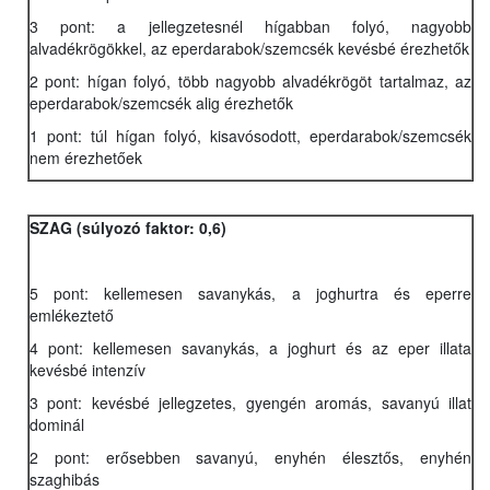
3 pont: a jellegzetesnél hígabban folyó, nagyobb
alvadékrögökkel, az eperdarabok/szemcsék kevésbé érezhetők
2 pont: hígan folyó, több nagyobb alvadékrögöt tartalmaz, az
eperdarabok/szemcsék alig érezhetők
1 pont: túl hígan folyó, kisavósodott, eperdarabok/szemcsék
nem érezhetőek
SZAG (súlyozó faktor: 0,6)
5 pont: kellemesen savanykás, a joghurtra és eperre
emlékeztető
4 pont: kellemesen savanykás, a joghurt és az eper illata
kevésbé intenzív
3 pont: kevésbé jellegzetes, gyengén aromás, savanyú illat
dominál
2 pont: erősebben savanyú, enyhén élesztős, enyhén
szaghibás