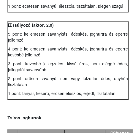
1 pont: ecetesen savanyú, élesztős, tisztátalan, idegen szagú
ÍZ (súlyozó faktor: 2,0)
5 pont: kellemesen savanykás, édeskés, joghurtra és eperre
jellemző
4 pont: kellemesen savanykás, édeskés, joghurtra és eperre
kevésbé jellemző
3 pont: kevésbé jellegzetes, kissé üres, nem eléggé édes,
jellegétől savanyúbb
2 pont: erősen savanyú, nem vagy túlzottan édes, enyhén
tisztátalan
1 pont: fanyar, keserű, erősen élesztős, erjedt, tisztátalan
Zsíros joghurtok