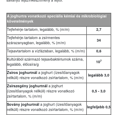
savanyú tejszínkészítmény a tejföl.
A joghurtra vonatkozó speciális kémiai és mikrobiológiai
követelmények
Tejfehérje-tartalom, legalább, % (m/m)
2,7
Tejfehérje-tartalom a zsírmentes
34
szárazanyagban, legalább, % (m/m)
Tejsavtartalom a vízfázisban, legalább, % (m/m)
0,6
Kultúrából származó tejsavbaktériumok száma,
7
10
legalább, élőcsíra/g
Zsíros joghurtnál
a joghurt (ízesítőanyagok
legalább 3,0
nélküli) részre vonatkozó zsírtartalom, % (m/m)
Zsírszegény joghurtnál
a joghurt
(ízesítőanyagok nélküli) részre vonatkozó
0,5 - 3,0
zsírtartalom, % (m/m)
Sovány joghurtnál
a joghurt (ízesítőanyagok
legfeljebb 0,5
nélküli) részre vonatkozó zsírtartalom, % (m/m)