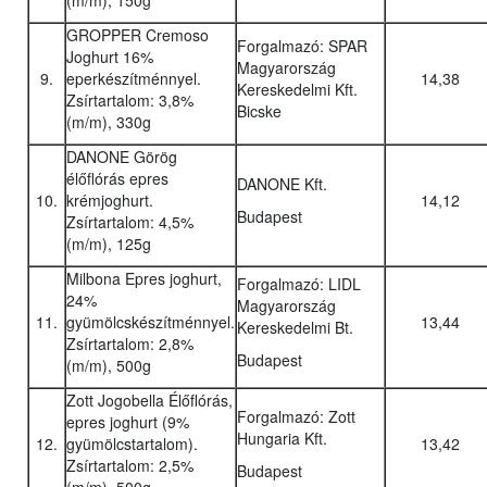
(m/m), 150g
GROPPER Cremoso
Forgalmazó: SPAR
Joghurt 16%
Magyarország
9.
eperkészítménnyel.
14,38
Kereskedelmi Kft.
Zsírtartalom: 3,8%
Bicske
(m/m), 330g
DANONE Görög
élőflórás epres
DANONE Kft.
10.
krémjoghurt.
14,12
Budapest
Zsírtartalom: 4,5%
(m/m), 125g
Milbona Epres joghurt,
Forgalmazó: LIDL
24%
Magyarország
11.
gyümölcskészítménnyel.
13,44
Kereskedelmi Bt.
Zsírtartalom: 2,8%
Budapest
(m/m), 500g
Zott Jogobella Élőflórás,
Forgalmazó: Zott
epres joghurt (9%
Hungaria Kft.
12.
gyümölcstartalom).
13,42
Zsírtartalom: 2,5%
Budapest