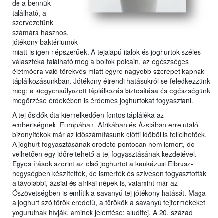
de a bennük
található, a
szervezetünk
számára hasznos,
jótékony baktériumok
miatt is igen népszerűek. A tejalapú italok és joghurtok széles
választéka található meg a boltok polcain, az egészséges
életmódra való törekvés miatt egyre nagyobb szerepet kapnak
táplálkozásunkban. Jótékony étrendi hatásukról se feledkezzünk
meg: a kiegyensúlyozott táplálkozás biztosítása és egészségünk
megőrzése érdekében is érdemes joghurtokat fogyasztani.
A tej ősidők óta kiemelkedően fontos tápláléka az
emberiségnek. Európában, Afrikában és Ázsiában erre utaló
bizonyítékok már az időszámításunk előtti időből is fellelhetőek.
A joghurt fogyasztásának eredete pontosan nem ismert, de
vélhetően egy időre tehető a tej fogyasztásának kezdetével.
Egyes írások szerint az első joghurtot a kaukázusi Elbrusz-
hegységben készítették, de ismerték és szívesen fogyasztották
a távolabbi, ázsiai és afrikai népek is, valamint már az
Ószövetségben is említik a savanyú tej jótékony hatását. Maga
a joghurt szó török eredetű, a törökök a savanyú tejtermékeket
yogurutnak hívják, aminek jelentése: aludttej. A 20. század