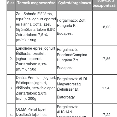
Súlyozott
S.sz.
Termék megnevezése
Gyártó/forgalmazó
összpontszá
Zott Sahnée Élőflórás,
tejszínes joghurt eperrel
Forgalmazó: Zott
és Panna Cotta ízzel.
Hungaria Kft.
1.
18,06
Gyümölcstartalom 6,5%.
Budapest
Zsírtartalom: 7,5 %
(m/m). 150g
Landliebe epres joghurt
Forgalmazó:
Élőflórás, ízesített
FrieslandCampina
2.
joghurt, eperrel.
17,86
Hungária Zrt.
Zsírtartalom: 3,1%
Budapest
(m/m), 150g
Desira Premium joghurt,
Forgalmazó: ALDI
Földiepres joghurt,
Magyarország
3.
élőflórás, 15% földieper.
17,4
Élelmiszer Bt.
Zsírtartalom: 2,6%
Biatorbágy
(m/m), 200g
Forgalmazó:
OLMA Pierot Eper
AUCHAN
4.
ízesítésű tejszínes
17,22