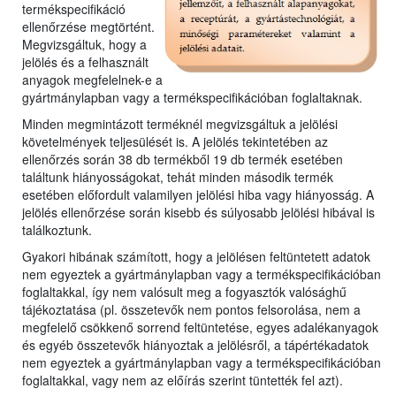
termékspecifikáció
ellenőrzése megtörtént.
Megvizsgáltuk, hogy a
jelölés és a felhasznált
anyagok megfelelnek-e a
gyártmánylapban vagy a termékspecifikációban foglaltaknak.
Minden megmintázott terméknél megvizsgáltuk a jelölési
követelmények teljesülését is. A jelölés tekintetében az
ellenőrzés során 38 db termékből 19 db termék esetében
találtunk hiányosságokat, tehát minden második termék
esetében előfordult valamilyen jelölési hiba vagy hiányosság. A
jelölés ellenőrzése során kisebb és súlyosabb jelölési hibával is
találkoztunk.
Gyakori hibának számított, hogy a jelölésen feltüntetett adatok
nem egyeztek a gyártmánylapban vagy a termékspecifikációban
foglaltakkal, így nem valósult meg a fogyasztók valósághű
tájékoztatása (pl. összetevők nem pontos felsorolása, nem a
megfelelő csökkenő sorrend feltüntetése, egyes adalékanyagok
és egyéb összetevők hiányoztak a jelölésről, a tápértékadatok
nem egyeztek a gyártmánylapban vagy a termékspecifikációban
foglaltakkal, vagy nem az előírás szerint tüntették fel azt).