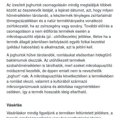
Az ízesített joghurtok csomagolásán mindig megtaláljuk többek
között az összetevők listáját, a lejárati dátumot, azt, hogy milyen
hőmérsékleten tárolandó, a késztermék tényleges zsírtartalmát
tömegszázalékban és a natúr termékhányadra vonatkozó
zsírfokozatát, ha az zsírszegény vagy sovány. További előírás a
csomagoláson a nem élőflórás termékek esetén a
mikrobapusztító eljárás (pl.: utóhőkezelés) jelölése, illetve ha a
termék állagát jelentősen befolyásoló egyéb fizikai kezelést
(például habosítást) is alkalmaztak, azt is jelölni kell.
A joghurtok hűtve tárolandók, romlásukat elsősorban hidegtűrő
baktériumok okozzák. Az utóhőkezelt termékek
szobahőmérsékleten is tárolhatók, mert ezeket mikrobapusztító
módszerrel kezelték, de éppen emiatt nem is nevezhetők
„joghurt”-nak. A mikrobapusztítás következtében a termékekben
a romlást okozó, valamint a kultúrából származó
mikroorganizmusok száma és aktivitása nagymértékben
csökken, így a termék hosszabb ideig eltartható.
Vásárlás
Vásárláskor mindig figyeljünk a terméken feltüntetett jelölésre, a