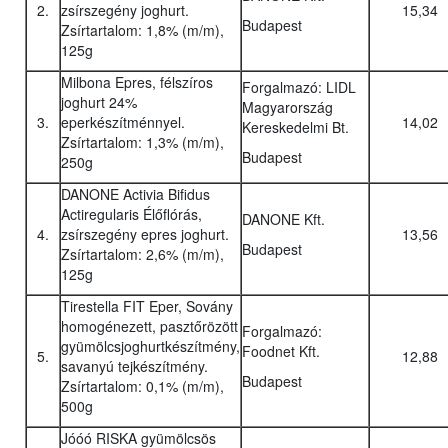
2.
zsírszegény joghurt.
15,34
Budapest
Zsírtartalom: 1,8% (m/m),
125g
Milbona Epres, félszíros
Forgalmazó: LIDL
joghurt 24%
Magyarország
3.
eperkészítménnyel.
14,02
Kereskedelmi Bt.
Zsírtartalom: 1,3% (m/m),
Budapest
250g
DANONE Activia Bifidus
Actiregularis Élőflórás,
DANONE Kft.
4.
zsírszegény epres joghurt.
13,56
Budapest
Zsírtartalom: 2,6% (m/m),
125g
Tirestella FIT Eper, Sovány
homogénezett, pasztőrözött
Forgalmazó:
gyümölcsjoghurtkészítmény,
Foodnet Kft.
5.
12,88
savanyú tejkészítmény.
Budapest
Zsírtartalom: 0,1% (m/m),
500g
Jóóó RISKA gyümölcsös