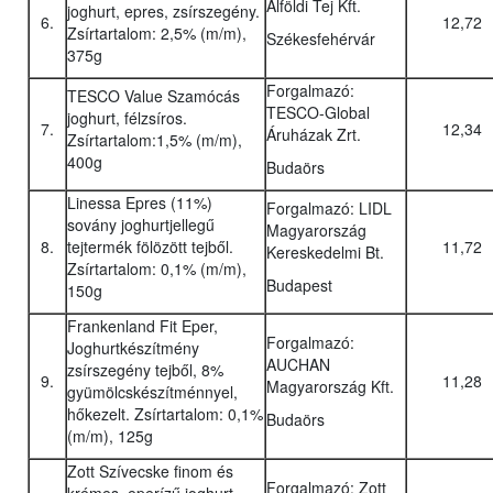
Alföldi Tej Kft.
joghurt, epres, zsírszegény.
6.
12,72
Zsírtartalom: 2,5% (m/m),
Székesfehérvár
375g
Forgalmazó:
TESCO Value Szamócás
TESCO-Global
joghurt, félzsíros.
7.
12,34
Áruházak Zrt.
Zsírtartalom:1,5% (m/m),
400g
Budaörs
Linessa Epres (11%)
Forgalmazó: LIDL
sovány joghurtjellegű
Magyarország
8.
tejtermék fölözött tejből.
11,72
Kereskedelmi Bt.
Zsírtartalom: 0,1% (m/m),
Budapest
150g
Frankenland Fit Eper,
Forgalmazó:
Joghurtkészítmény
AUCHAN
zsírszegény tejből, 8%
9.
11,28
Magyarország Kft.
gyümölcskészítménnyel,
hőkezelt. Zsírtartalom: 0,1%
Budaörs
(m/m), 125g
Zott Szívecske finom és
Forgalmazó: Zott