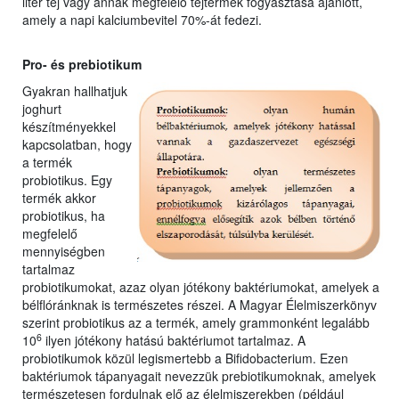
liter tej vagy annak megfelelő tejtermék fogyasztása ajánlott,
amely a napi kalciumbevitel 70%-át fedezi.
Pro- és prebiotikum
Gyakran hallhatjuk
joghurt
készítményekkel
kapcsolatban, hogy
a termék
probiotikus. Egy
termék akkor
probiotikus, ha
megfelelő
mennyiségben
tartalmaz
probiotikumokat, azaz olyan jótékony baktériumokat, amelyek a
bélflóránknak is természetes részei. A Magyar Élelmiszerkönyv
szerint probiotikus az a termék, amely grammonként legalább
6
10
ilyen jótékony hatású baktériumot tartalmaz. A
probiotikumok közül legismertebb a Bifidobacterium. Ezen
baktériumok tápanyagait nevezzük prebiotikumoknak, amelyek
természetesen fordulnak elő az élelmiszerekben (például