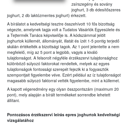
zsírszegény és sovány
joghurt, 3 db édesítőszeres
joghurt, 2 db laktózmentes joghurt) érkezett.
A bírálatot a kedveltségi tesztre összehívott 10 fős bizottság
végezte, amelynek tagja volt a Tudatos Vásárlók Egyesülete és
a Tejtermék Tanács képviselője is. A kódszámmal jelölt
joghurtok küllemét, állományát, illatát és ízét 1-5 pontig terjedő
skálán értékelték a bizottsági tagok. Az 1 pont jelentette a nem
megfelelő, míg az 5 pont a legjobb, vagyis a kiváló
tulajdonságot. A felsorolt négyféle érzékszervi tulajdonsághoz
különböző súlyozó faktorokat rendeltek, melyek az egyes
tulajdonságok fontossági szerepét fejezik ki a fogyasztók
szempontjait figyelembe véve. Ezért például az íz tulajdonságot
magasabb súlyozó faktorral vették figyelembe, mint a küllemet.
A kapott végeredmény egy olyan összpontszám (maximum 20
pont), mely alapján a bírált termékeket sorrendbe lehetett
állítani.
Pontozásos érzékszervi leírás epres joghurtok kedveltségi
vizsgálatához