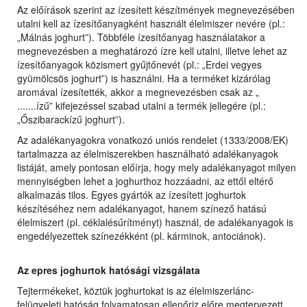
Az előírások szerint az ízesített készítmények megnevezésében
utalni kell az ízesítőanyagként használt élelmiszer nevére (pl.:
„Málnás joghurt”). Többféle ízesítőanyag használatakor a
megnevezésben a meghatározó ízre kell utalni, illetve lehet az
ízesítőanyagok közismert gyűjtőnevét (pl.: „Erdei vegyes
gyümölcsös joghurt”) is használni. Ha a terméket kizárólag
aromával ízesítették, akkor a megnevezésben csak az „
.......ízű” kifejezéssel szabad utalni a termék jellegére (pl.:
„Őszibarackízű joghurt”).
Az adalékanyagokra vonatkozó uniós rendelet (1333/2008/EK)
tartalmazza az élelmiszerekben használható adalékanyagok
listáját, amely pontosan előírja, hogy mely adalékanyagot milyen
mennyiségben lehet a joghurthoz hozzáadni, az ettől eltérő
alkalmazás tilos. Egyes gyártók az ízesített joghurtok
készítéséhez nem adalékanyagot, hanem színező hatású
élelmiszert (pl. céklalésűrítményt) használ, de adalékanyagok is
engedélyezettek színezékként (pl. kárminok, antociánok).
Az epres joghurtok hatósági vizsgálata
Tejtermékeket, köztük joghurtokat is az élelmiszerlánc-
felügyeleti hatóság folyamatosan ellenőriz előre megtervezett