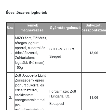
Édesítőszeres joghurtok
Termék
Súlyozott
S.sz.
Gyártó/forgalmazó
megnevezése
összpontszám
MIZO flört, Élőflórás,
réteges joghurt
eperrel, cukorral és
SOLE-MIZO Zrt.
1.
édesítőszerrel,
13,06
Szeged
Zsírtartalom:
legalább 5% (m/m),
150g
Zott Jogobella Light
Zsírszegény epres
joghurt cukorral és
édesítőszerrel,
Forgalmazó: Zott
csökkentett
Hungaria Kft.
2.
11,06
energiatartalommal
Budapest
(9%
gyümölcstartalom).