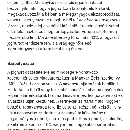
elején Ilja Iljics Mecsnyikov orosz biológus kutatásai
bebizonyították, hogy a joghurtban található élő kultúrák
megakadályozzák a bélben a méreganyagok elszaporodását,
valamint kitenyésztette a joghurtból a
Lactobacillus bulgaricus
törzset, amely a tej alvadását idézi elő. Felfedezéséért Nobel-
díjjal jutalmazták és a joghurtfogyasztás Európa-szerte még
népszerűbb lett. Ma az emberiség több, mint 30%-a fogyaszt
joghurtot rendszeresen, s a világ egy főre eső
joghurtfogyasztása körülbelül 2 kg évente.
Szabályozása
A joghurt összetételére és minőségére vonatkozó
követelményeket Magyarországon a Magyar Élelmiszerkönyv
(MÉ 1-3/51-1) szabályozza. A savanyú tejtermékek beállított
zsírtartalmú tejből vagy tejszínből speciális mikrobatenyészetek,
tejipari starterkultúrák hozzáadásával erjesztés (savanyítás) és
alvasztás útján készülnek. A termékek zsírtartalmától függően
beszélünk savanyított tej-, illetve tejszínkészítményekről. 10%-
nál alacsonyabb zsírtartalmú savanyú tejkészítmény a
hagyományos joghurt, a pro- és prebiotikus joghurt, az aludttej,
a kefir és a kumisz. 10% vagy ennél magasabb zsírtartalmú