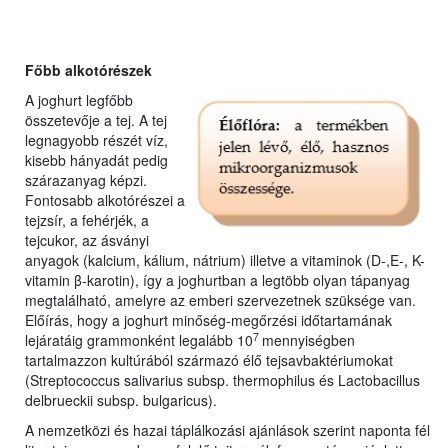
Főbb alkotórészek
A joghurt legfőbb
összetevője a tej. A tej
legnagyobb részét víz,
kisebb hányadát pedig
szárazanyag képzi.
Fontosabb alkotórészei a
tejzsír, a fehérjék, a
tejcukor, az ásványi
anyagok (kalcium, kálium, nátrium) illetve a vitaminok (D-,E-, K-
vitamin β-karotin), így a joghurtban a legtöbb olyan tápanyag
megtalálható, amelyre az emberi szervezetnek szüksége van.
Előírás, hogy a joghurt minőség-megőrzési időtartamának
7
lejáratáig grammonként legalább 10
mennyiségben
tartalmazzon kultúrából származó élő tejsavbaktériumokat
(Streptococcus salivarius subsp. thermophilus és Lactobacillus
delbrueckii subsp. bulgaricus).
A nemzetközi és hazai táplálkozási ajánlások szerint naponta fél