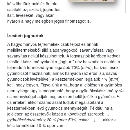
készíthetünk belőlük öntetet
salátákhoz, szószt, joghurtos
italt, leveseket, vagy akár
nyáron a nagy melegben jeges finomságot is.
Ízesített joghurtok
A hagyományos tejtermékek csak tejből és annak
melléktermékeiből álló alapanyagokból savanyítással vagy
savanyítás nélkül készülhetnek. A fogyasztók körében kedvelt
ízesített készítményeknél a „joghurt” név használata esetén a
tejeredetű termékhányad legalább 70% (
m/m
), ha ízesítésre
gyümölcsöt használnak, annak hányada (az erős ízű, savas
gyümölcsök kivételével) a késztermékben legalább 4% (
m/m
)
kell, hogy legyen. Figyeljünk arra, hogy a jelölésen a gyümölcs
mennyisége úgy is megadható, hogy a gyümölcskészítmény %-
os mennyiségét adják meg és ezen belül jelölik a gyümölcs %-
os értékét, ekkor számolással tudjuk megállapítani a
késztermékben lévő gyümölcs mennyiségét. Például ha a
jelölésen az összetevők között a következő szerepel:
…
gyümölcskészítmény 20 % (eper 50%, cukor….)….,
akkor a
késztermékben 10 % eper van.