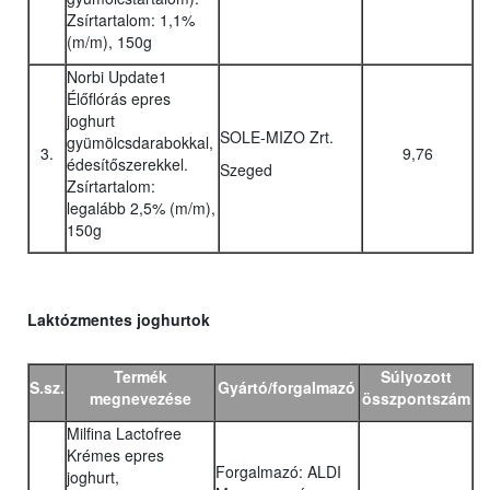
Zsírtartalom: 1,1%
(m/m), 150g
Norbi Update1
Élőflórás epres
joghurt
SOLE-MIZO Zrt.
gyümölcsdarabokkal,
3.
9,76
édesítőszerekkel.
Szeged
Zsírtartalom:
legalább 2,5% (m/m),
150g
Laktózmentes joghurtok
Termék
Súlyozott
S.sz.
Gyártó/forgalmazó
megnevezése
összpontszám
Milfina Lactofree
Krémes epres
Forgalmazó: ALDI
joghurt,