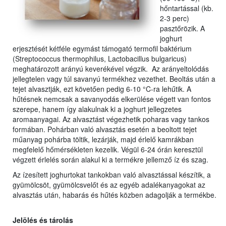
hőntartással (kb.
2-3 perc)
pasztőrözik. A
joghurt
erjesztését kétféle egymást támogató termofil baktérium
(Streptococcus thermophilus, Lactobacillus bulgaricus)
meghatározott arányú keverékével végzik. Az arányeltolódás
jellegtelen vagy túl savanyú termékhez vezethet. Beoltás után a
tejet alvasztják, ezt követően pedig 6-10 °C-ra lehűtik. A
hűtésnek nemcsak a savanyodás elkerülése végett van fontos
szerepe, hanem így alakulnak ki a joghurt jellegzetes
aromaanyagai. Az alvasztást végezhetik poharas vagy tankos
formában. Pohárban való alvasztás esetén a beoltott tejet
műanyag pohárba töltik, lezárják, majd érlelő kamrákban
megfelelő hőmérsékleten kezelik. Végül 6-24 órán keresztül
végzett érlelés során alakul ki a termékre jellemző íz és szag.
Az ízesített joghurtokat tankokban való alvasztással készítik, a
gyümölcsöt, gyümölcsvelőt és az egyéb adalékanyagokat az
alvasztás után, habarás és hűtés közben adagolják a termékbe.
Jelölés és tárolás