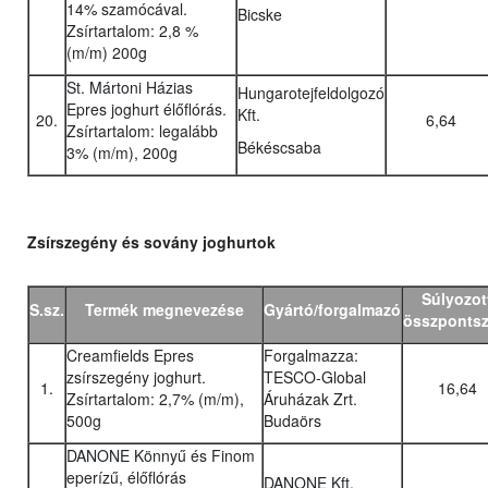
14% szamócával.
Bicske
Zsírtartalom: 2,8 %
(m/m) 200g
St. Mártoni Házias
Hungarotejfeldolgozó
Epres joghurt élőflórás.
Kft.
20.
6,64
Zsírtartalom: legalább
Békéscsaba
3% (m/m), 200g
Zsírszegény és sovány joghurtok
Súlyozot
S.sz.
Termék megnevezése
Gyártó/forgalmazó
összponts
Creamfields Epres
Forgalmazza:
zsírszegény joghurt.
TESCO-Global
1.
16,64
Zsírtartalom: 2,7% (m/m),
Áruházak Zrt.
500g
Budaörs
DANONE Könnyű és Finom
eperízű, élőflórás
DANONE Kft.