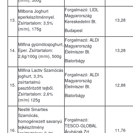
(m/m), 500g
Forgalmazó: LIDL
Milbona Joghurt
Magyarország
eperkészítménnyel.
13.
13,28
Kereskedelmi Bt.
Zsírtartalom: 3,5%
(m/m), 175g
Budapest
Forgalmazó: ALDI
Milfina gyümölcsjoghurt,
Magyarország
14.
Eper. Zsírtartalom:
13,28
Élelmiszer Bt.
2,6g/100g (m/m), 500g
Biatorbágy
Milfina Lactiv Szamócás
Forgalmazó: ALDI
joghurt, 3,3%
Magyarország
zsírtartalmú
15.
12,88
Élelmiszer Bt.
pasztőrözött tejből.
Zsírtartalom: 2,6%
Biatorbágy
(m/m) 125g
Nestlé Smarties
Szamócás,
Forgalmazó:
homogénezett savanyú
TESCO-GLOBAL
tejkészítmény
16.
11,76
Áruházak Zrt.