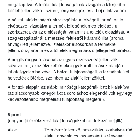
megállapítva. A felület tulajdonságainak vizsgálata kiterjedt a
felületi jellemzőkre, színre, fényességre, és a héj mintázatára.
A bélzet tulajdonságainak vizsgálata a felvágott terméken lett
elvégezve, vizsgálva a termék jellegének megfelelését, a
szerkezetét, és az omlósságát, valamint a töltelék eloszlását. A
szag vizsgálatánál a metszési felületről kiáramló illat (aroma
anyag) lett jellemezve. Ízleléskor elsősorban a termékre
jellemző íz, aroma és a töltelék meghatározó jellege lett bírálva.
A bejglik rangsorolásánál az egyes érzékszervi jellemzők
súlyozottan, azaz élvezeti értékre gyakorolt hatásuk alapján
lettek figyelembe véve. A bélzet tulajdonságait, a termékek ízét
helyezték előtérbe, szemben az alaki jellemzőkkel.
A fentiek alapján az alábbi minőségi kategóriák lettek kialakítva
(az alacsonyabb kategóriákba soroláshoz elegendő volt egy-egy
kedvezőtlenebb megítélésű tulajdonság megléte!).
5 pont
(nagyon jó érzékszervi tulajdonságokkal rendelkező bejglik)
Alak:
Termékre jellemző, hosszúkás, szabályos rúd
alakú, egyenletes vastagságú, arányosan