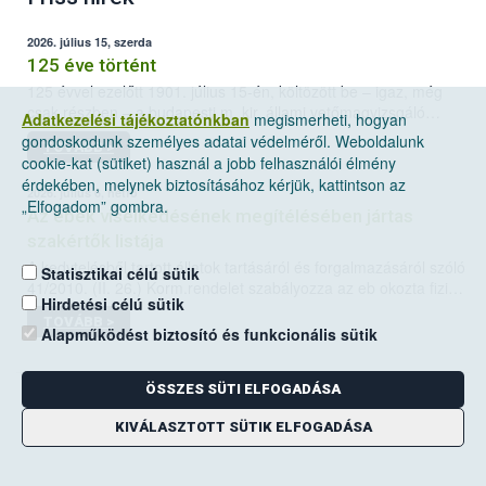
2026. július 15, szerda
125 éve történt
125 évvel ezelőtt 1901. július 15-én, költözött be – igaz, még
csak részben – a budapesti m. kir. állami vetőmagvizsgáló
Adatkezelési tájékoztatónkban
megismerheti, hogyan
állomás a Kis Rókus utca 15. szám alatti, Czigler Győző által
gondoskodunk személyes adatai védelméről. Weboldalunk
TOVÁBB >
tervezett új épületébe.
cookie-kat (sütiket) használ a jobb felhasználói élmény
érdekében, melynek biztosításához kérjük, kattintson az
2026. július 6, hétfő
„Elfogadom” gombra.
Az ebek viselkedésének megítélésében jártas
szakértők listája
A kedvtelésből tartott állatok tartásáról és forgalmazásáról szóló
Statisztikai célú sütik
41/2010. (II. 26.) Korm.rendelet szabályozza az eb okozta fizikai
Hirdetési célú sütik
sérülés, illetve ennek veszélye keletkezésekor felmerülő
TOVÁBB >
hatósági feladatokat, valamint a veszélyes eb tartását és annak
Alapműködést biztosító és funkcionális sütik
engedélyezését. Ezen eljárások során szükség esetén be kell
vonni az ebek viselkedésének megítélésében jártas szakértőt.
ÖSSZES SÜTI ELFOGADÁSA
KIVÁLASZTOTT SÜTIK ELFOGADÁSA