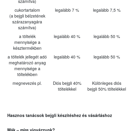
számítva)
cukortartalom
legalább 7 %
legalább 7,5 %
(a bejgli bélzetének
szárazanyagára
számítva)
a töltelék
legalább 40 %
legalább 50 %
mennyisége a
késztermékben
a töltelék jellegét adó
legalább 40 %
legalább 50 %
meghatározó anyag
mennyisége a
töltelékben
megnevezés pl.
Diós bejgli 40%
Különleges diós
töltelékkel
bejgli 50% töltelékkel
Hasznos tanácsok bejgli készítéshez és vásárláshoz
Mák – mire vigyázzunk?