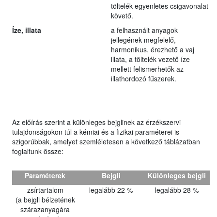
töltelék egyenletes csigavonalat
követő.
Íze, illata
a felhasznált anyagok
jellegének megfelelő,
harmonikus, érezhető a vaj
illata, a töltelék vezető íze
mellett felismerhetők az
illathordozó fűszerek.
Az előírás szerint a különleges bejglinek az érzékszervi
tulajdonságokon túl a kémiai és a fizikai paraméterei is
szigorúbbak, amelyet szemléletesen a következő táblázatban
foglaltunk össze:
Paraméterek
Bejgli
Különleges bejgli
zsírtartalom
legalább 22 %
legalább 28 %
(a bejgli bélzetének
szárazanyagára