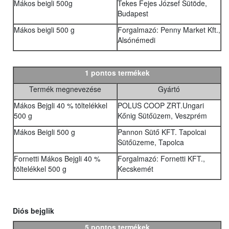
Mákos beigli 500g
Tekes Fejes József Sütöde,
Budapest
Mákos beigli 500 g
Forgalmazó: Penny Market Kft.,
Alsónémedi
1 pontos termékek
Termék megnevezése
Gyártó
Mákos Bejgli 40 % töltelékkel
POLUS COOP ZRT.Ungari
500 g
Kőnig Sütőüzem, Veszprém
Mákos Beigli 500 g
Pannon Sütő KFT. Tapolcai
Sütőüzeme, Tapolca
Fornetti Mákos Bejgli 40 %
Forgalmazó: Fornetti KFT.,
töltelékkel 500 g
Kecskemét
Diós bejglik
5 pontos termékek