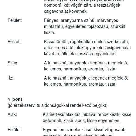
domború, két végén zárt, a tésztavégek
csigavonalat követnek.
Felület:
Fényes, aranybarna színű, márványos
mintázatú, egyenletes tojásozású, szúrkált,
tiszta.
Bélzet:
Kissé tömött, rugalmatlan omlós szerkezetű,
a tészta és a töltelék egyenletes csigavonalat
követ, a töltelék eloszlása egyenletes.
Szag:
A felhasznált anyagok jellegének megfelelő,
kellemes, harmonikus, aromás, tiszta.
Íz:
A felhasznált anyagok jellegének megfelelő,
kellemes, harmonikus, aromás, tiszta
4 pont
(jó érzékszervi tulajdonságokkal rendelkező bejglik):
Alak:
Kismértékű alakítási hibával rendelkezik: kissé
deformált, kissé lapos, kissé egyenetlen.
Felület:
Egyenetlen színeloszlású, kissé világosabb,
vagy sötétebb színű, kissé fénytelen,