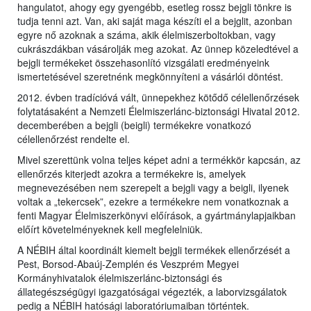
hangulatot, ahogy egy gyengébb, esetleg rossz bejgli tönkre is
tudja tenni azt. Van, aki saját maga készíti el a bejglit, azonban
egyre nő azoknak a száma, akik élelmiszerboltokban, vagy
cukrászdákban vásárolják meg azokat. Az ünnep közeledtével a
bejgli termékeket összehasonlító vizsgálati eredményeink
ismertetésével szeretnénk megkönnyíteni a vásárlói döntést.
2012. évben tradícióvá vált, ünnepekhez kötődő célellenőrzések
folytatásaként a Nemzeti Élelmiszerlánc-biztonsági Hivatal 2012.
decemberében a bejgli (beigli) termékekre vonatkozó
célellenőrzést rendelte el.
Mivel szerettünk volna teljes képet adni a termékkör kapcsán, az
ellenőrzés kiterjedt azokra a termékekre is, amelyek
megnevezésében nem szerepelt a bejgli vagy a beigli, ilyenek
voltak a „tekercsek”, ezekre a termékekre nem vonatkoznak a
fenti Magyar Élelmiszerkönyvi előírások, a gyártmánylapjaikban
előírt követelményeknek kell megfelelniük.
A NÉBIH által koordinált kiemelt bejgli termékek ellenőrzését a
Pest, Borsod-Abaúj-Zemplén és Veszprém Megyei
Kormányhivatalok élelmiszerlánc-biztonsági és
állategészségügyi igazgatóságai végezték, a laborvizsgálatok
pedig a NÉBIH hatósági laboratóriumaiban történtek.