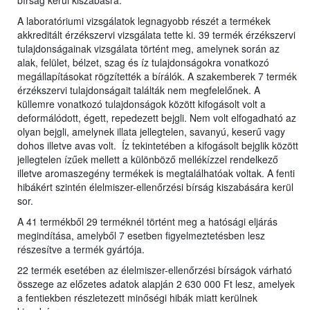
bírság kerül kiszabásra.
A laboratóriumi vizsgálatok legnagyobb részét a termékek
akkreditált érzékszervi vizsgálata tette ki. 39 termék érzékszervi
tulajdonságainak vizsgálata történt meg, amelynek során az
alak, felület, bélzet, szag és íz tulajdonságokra vonatkozó
megállapításokat rögzítették a bírálók. A szakemberek 7 termék
érzékszervi tulajdonságait találták nem megfelelőnek. A
küllemre vonatkozó tulajdonságok között kifogásolt volt a
deformálódott, égett, repedezett bejgli. Nem volt elfogadható az
olyan bejgli, amelynek illata jellegtelen, savanyú, keserű vagy
dohos illetve avas volt. Íz tekintetében a kifogásolt bejglik között
jellegtelen ízűek mellett a különböző mellékízzel rendelkező
illetve aromaszegény termékek is megtalálhatóak voltak. A fenti
hibákért szintén élelmiszer-ellenőrzési bírság kiszabására kerül
sor.
A 41 termékből 29 terméknél történt meg a hatósági eljárás
megindítása, amelyből 7 esetben figyelmeztetésben lesz
részesítve a termék gyártója.
22 termék esetében az élelmiszer-ellenőrzési bírságok várható
összege az előzetes adatok alapján 2 630 000 Ft lesz, amelyek
a fentiekben részletezett minőségi hibák miatt kerülnek