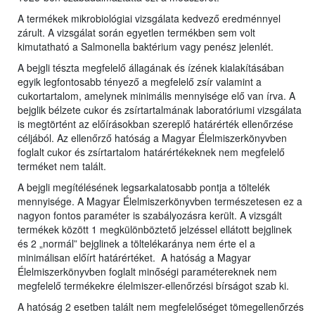
A termékek mikrobiológiai vizsgálata kedvező eredménnyel
zárult. A vizsgálat során egyetlen termékben sem volt
kimutatható a Salmonella baktérium vagy penész jelenlét.
A bejgli tészta megfelelő állagának és ízének kialakításában
egyik legfontosabb tényező a megfelelő zsír valamint a
cukortartalom, amelynek minimális mennyisége elő van írva. A
bejglik bélzete cukor és zsírtartalmának laboratóriumi vizsgálata
is megtörtént az előírásokban szereplő határérték ellenőrzése
céljából. Az ellenőrző hatóság a Magyar Élelmiszerkönyvben
foglalt cukor és zsírtartalom határértékeknek nem megfelelő
terméket nem talált.
A bejgli megítélésének legsarkalatosabb pontja a töltelék
mennyisége. A Magyar Élelmiszerkönyvben természetesen ez a
nagyon fontos paraméter is szabályozásra került. A vizsgált
termékek között 1 megkülönböztető jelzéssel ellátott bejglinek
és 2 „normál” bejglinek a töltelékaránya nem érte el a
minimálisan előírt határértéket. A hatóság a Magyar
Élelmiszerkönyvben foglalt minőségi paramétereknek nem
megfelelő termékekre élelmiszer-ellenőrzési bírságot szab ki.
A hatóság 2 esetben talált nem megfelelőséget tömegellenőrzés