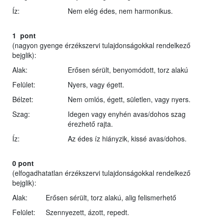
Íz:
Nem elég édes, nem harmonikus.
1 pont
(nagyon gyenge érzékszervi tulajdonságokkal rendelkező
bejglik):
Alak:
Erősen sérült, benyomódott, torz alakú
Felület:
Nyers, vagy égett.
Bélzet:
Nem omlós, égett, sületlen, vagy nyers.
Szag:
Idegen vagy enyhén avas/dohos szag
érezhető rajta.
Íz:
Az édes íz hiányzik, kissé avas/dohos.
0 pont
(elfogadhatatlan érzékszervi tulajdonságokkal rendelkező
bejglik):
Alak:
Erősen sérült, torz alakú, alig felismerhető
Felület:
Szennyezett, ázott, repedt.