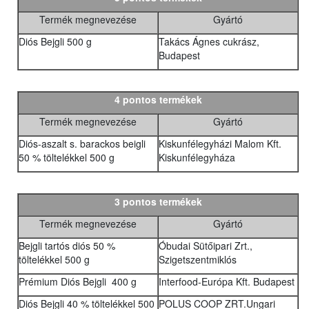
Termék megnevezése
Gyártó
Diós Bejgli 500 g
Takács Ágnes cukrász,
Budapest
4 pontos termékek
Termék megnevezése
Gyártó
Diós-aszalt s. barackos beigli
Kiskunfélegyházi Malom Kft.
50 % töltelékkel 500 g
Kiskunfélegyháza
3 pontos termékek
Termék megnevezése
Gyártó
Bejgli tartós diós 50 %
Óbudai Sütőipari Zrt.,
töltelékkel 500 g
Szigetszentmiklós
Prémium Diós Bejgli 400 g
Interfood-Európa Kft. Budapest
Diós Bejgli 40 % töltelékkel 500
POLUS COOP ZRT.Ungari