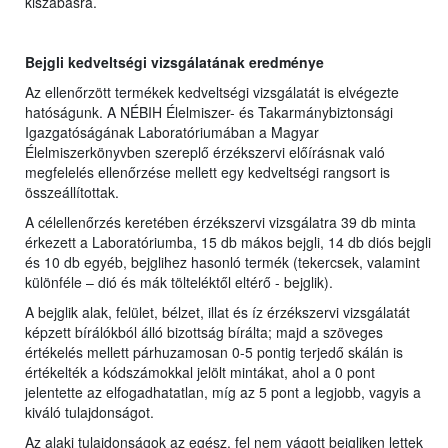
kiszabásra.
Bejgli kedveltségi vizsgálatának eredménye
Az ellenőrzött termékek kedveltségi vizsgálatát is elvégezte
hatóságunk. A NÉBIH Élelmiszer- és Takarmánybiztonsági
Igazgatóságának Laboratóriumában a Magyar
Élelmiszerkönyvben szereplő érzékszervi előírásnak való
megfelelés ellenőrzése mellett egy kedveltségi rangsort is
összeállítottak.
A célellenőrzés keretében érzékszervi vizsgálatra 39 db minta
érkezett a Laboratóriumba, 15 db mákos bejgli, 14 db diós bejgli
és 10 db egyéb, bejglihez hasonló termék (tekercsek, valamint
különféle – dió és mák tölteléktől eltérő - bejglik).
A bejglik alak, felület, bélzet, illat és íz érzékszervi vizsgálatát
képzett bírálókból álló bizottság bírálta; majd a szöveges
értékelés mellett párhuzamosan 0-5 pontig terjedő skálán is
értékelték a kódszámokkal jelölt mintákat, ahol a 0 pont
jelentette az elfogadhatatlan, míg az 5 pont a legjobb, vagyis a
kiváló tulajdonságot.
Az alaki tulajdonságok az egész, fel nem vágott bejgliken lettek