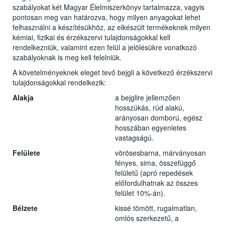
szabályokat két Magyar Élelmiszerkönyv tartalmazza, vagyis
pontosan meg van határozva, hogy milyen anyagokat lehet
felhasználni a készítésükhöz, az elkészült termékeknek milyen
kémiai, fizikai és érzékszervi tulajdonságokkal kell
rendelkezniük, valamint ezen felül a jelölésükre vonatkozó
szabályoknak is meg kell felelniük.
A követelményeknek eleget tevő bejgli a következő érzékszervi
tulajdonságokkal rendelkezik:
Alakja
a bejglire jellemzően
hosszúkás, rúd alakú,
arányosan domború, egész
hosszában egyenletes
vastagságú.
Felülete
vörösesbarna, márványosan
fényes, sima, összefüggő
felületű (apró repedések
előfordulhatnak az összes
felület 10%-án).
Bélzete
kissé tömött, rugalmatlan,
omlós szerkezetű, a