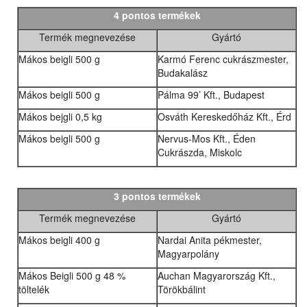
4 pontos termékek
Termék megnevezése
Gyártó
Mákos beigli 500 g
Karmó Ferenc cukrászmester,
Budakalász
Mákos beigli 500 g
Pálma 99’ Kft., Budapest
Mákos bejgli 0,5 kg
Osváth Kereskedőház Kft., Érd
Mákos beigli 500 g
Nervus-Mos Kft., Éden
Cukrászda, Miskolc
3 pontos termékek
Termék megnevezése
Gyártó
Mákos beigli 400 g
Nardai Anita pékmester,
Magyarpolány
Mákos Beigli 500 g 48 %
Auchan Magyarország Kft.,
töltelék
Törökbálint