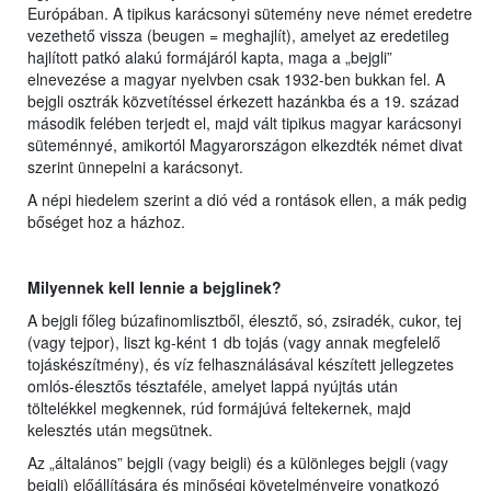
Európában. A tipikus karácsonyi sütemény neve német eredetre
vezethető vissza (beugen = meghajlít), amelyet az eredetileg
hajlított patkó alakú formájáról kapta, maga a „bejgli”
elnevezése a magyar nyelvben csak 1932-ben bukkan fel. A
bejgli osztrák közvetítéssel érkezett hazánkba és a 19. század
második felében terjedt el, majd vált tipikus magyar karácsonyi
süteménnyé, amikortól Magyarországon elkezdték német divat
szerint ünnepelni a karácsonyt.
A népi hiedelem szerint a dió véd a rontások ellen, a mák pedig
bőséget hoz a házhoz.
Milyennek kell lennie a bejglinek?
A bejgli főleg búzafinomlisztből, élesztő, só, zsiradék, cukor, tej
(vagy tejpor), liszt kg-ként 1 db tojás (vagy annak megfelelő
tojáskészítmény), és víz felhasználásával készített jellegzetes
omlós-élesztős tésztaféle, amelyet lappá nyújtás után
töltelékkel megkennek, rúd formájúvá feltekernek, majd
kelesztés után megsütnek.
Az „általános” bejgli (vagy beigli) és a különleges bejgli (vagy
beigli) előállítására és minőségi követelményeire vonatkozó