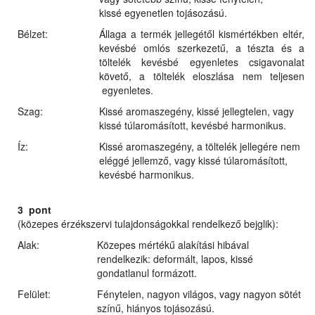
kissé egyenetlen tojásozású.
Bélzet:
Állaga a termék jellegétől kismértékben eltér,
kevésbé omlós szerkezetű, a tészta és a
töltelék kevésbé egyenletes csigavonalat
követő, a töltelék eloszlása nem teljesen
egyenletes.
Szag:
Kissé aromaszegény, kissé jellegtelen, vagy
kissé túlaromásított, kevésbé harmonikus.
Íz:
Kissé aromaszegény, a töltelék jellegére nem
eléggé jellemző, vagy kissé túlaromásított,
kevésbé harmonikus.
3 pont
(közepes érzékszervi tulajdonságokkal rendelkező bejglik):
Alak:
Közepes mértékű alakítási hibával
rendelkezik: deformált, lapos, kissé
gondatlanul formázott.
Felület:
Fénytelen, nagyon világos, vagy nagyon sötét
színű, hiányos tojásozású.