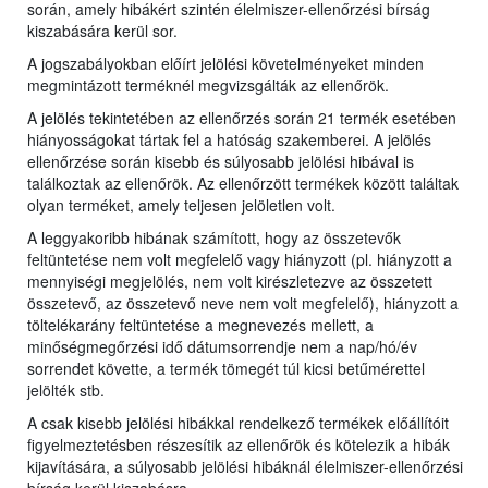
során, amely hibákért szintén élelmiszer-ellenőrzési bírság
kiszabására kerül sor.
A jogszabályokban előírt jelölési követelményeket minden
megmintázott terméknél megvizsgálták az ellenőrök.
A jelölés tekintetében az ellenőrzés során 21 termék esetében
hiányosságokat tártak fel a hatóság szakemberei. A jelölés
ellenőrzése során kisebb és súlyosabb jelölési hibával is
találkoztak az ellenőrök. Az ellenőrzött termékek között találtak
olyan terméket, amely teljesen jelöletlen volt.
A leggyakoribb hibának számított, hogy az összetevők
feltüntetése nem volt megfelelő vagy hiányzott (pl. hiányzott a
mennyiségi megjelölés, nem volt kirészletezve az összetett
összetevő, az összetevő neve nem volt megfelelő), hiányzott a
töltelékarány feltüntetése a megnevezés mellett, a
minőségmegőrzési idő dátumsorrendje nem a nap/hó/év
sorrendet követte, a termék tömegét túl kicsi betűmérettel
jelölték stb.
A csak kisebb jelölési hibákkal rendelkező termékek előállítóit
figyelmeztetésben részesítik az ellenőrök és kötelezik a hibák
kijavítására, a súlyosabb jelölési hibáknál élelmiszer-ellenőrzési