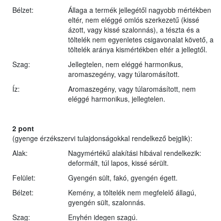
Bélzet:
Állaga a termék jellegétől nagyobb mértékben
eltér, nem eléggé omlós szerkezetű (kissé
ázott, vagy kissé szalonnás), a tészta és a
töltelék nem egyenletes csigavonalat követő, a
töltelék aránya kismértékben eltér a jellegtől.
Szag:
Jellegtelen, nem eléggé harmonikus,
aromaszegény, vagy túlaromásított.
Íz:
Aromaszegény, vagy túlaromásított, nem
eléggé harmonikus, jellegtelen.
2 pont
(gyenge érzékszervi tulajdonságokkal rendelkező bejglik):
Alak:
Nagymértékű alakítási hibával rendelkezik:
deformált, túl lapos, kissé sérült.
Felület:
Gyengén sült, fakó, gyengén égett.
Bélzet:
Kemény, a töltelék nem megfelelő állagú,
gyengén sült, szalonnás.
Szag:
Enyhén idegen szagú.