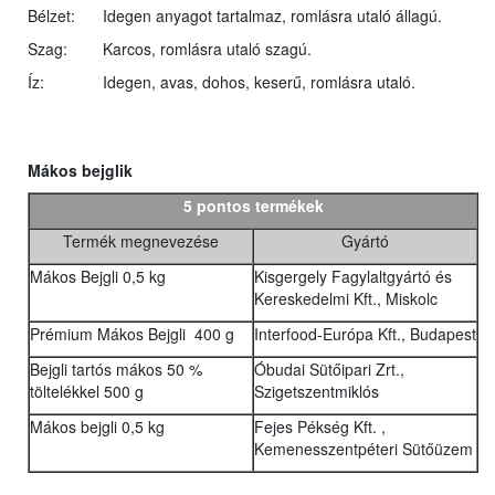
Bélzet:
Idegen anyagot tartalmaz, romlásra utaló állagú.
Szag:
Karcos, romlásra utaló szagú.
Íz:
Idegen, avas, dohos, keserű, romlásra utaló.
Mákos bejglik
5 pontos termékek
Termék megnevezése
Gyártó
Mákos Bejgli 0,5 kg
Kisgergely Fagylaltgyártó és
Kereskedelmi Kft., Miskolc
Prémium Mákos Bejgli 400 g
Interfood-Európa Kft., Budapest
Bejgli tartós mákos 50 %
Óbudai Sütőipari Zrt.,
töltelékkel 500 g
Szigetszentmiklós
Mákos bejgli 0,5 kg
Fejes Pékség Kft. ,
Kemenesszentpéteri Sütőüzem