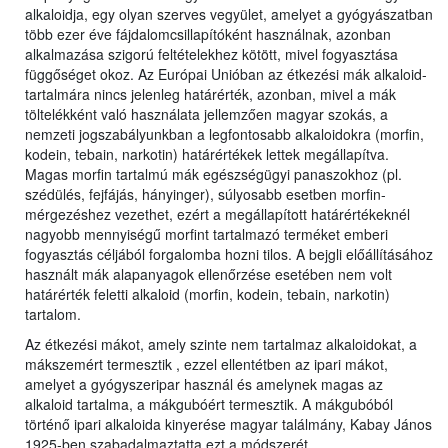
alkaloidja, egy olyan szerves vegyület, amelyet a gyógyászatban
több ezer éve fájdalomcsillapítóként használnak, azonban
alkalmazása szigorú feltételekhez kötött, mivel fogyasztása
függőséget okoz. Az Európai Unióban az étkezési mák alkaloid-
tartalmára nincs jelenleg határérték, azonban, mivel a mák
töltelékként való használata jellemzően magyar szokás, a
nemzeti jogszabályunkban a legfontosabb alkaloidokra (morfin,
kodein, tebain, narkotin) határértékek lettek megállapítva.
Magas morfin tartalmú mák egészségügyi panaszokhoz (pl.
szédülés, fejfájás, hányinger), súlyosabb esetben morfin-
mérgezéshez vezethet, ezért a megállapított határértékeknél
nagyobb mennyiségű morfint tartalmazó terméket emberi
fogyasztás céljából forgalomba hozni tilos. A bejgli előállításához
használt mák alapanyagok ellenőrzése esetében nem volt
határérték feletti alkaloid (morfin, kodein, tebain, narkotin)
tartalom.
Az étkezési mákot, amely szinte nem tartalmaz alkaloidokat, a
mákszemért termesztik , ezzel ellentétben az ipari mákot,
amelyet a gyógyszeripar használ és amelynek magas az
alkaloid tartalma, a mákgubóért termesztik. A mákgubóból
történő ipari alkaloida kinyerése magyar találmány, Kabay János
1925-ben szabadalmaztatta ezt a módszerét.