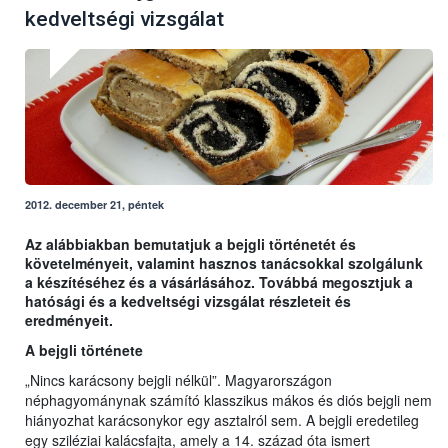
kedveltségi vizsgálat
2012. december 21, péntek
Az alábbiakban bemutatjuk a bejgli történetét és
követelményeit, valamint hasznos tanácsokkal szolgálunk
a készítéséhez és a vásárlásához. Továbbá megosztjuk a
hatósági és a kedveltségi vizsgálat részleteit és
eredményeit.
A bejgli története
„Nincs karácsony bejgli nélkül”. Magyarországon
néphagyománynak számító klasszikus mákos és diós bejgli nem
hiányozhat karácsonykor egy asztalról sem. A bejgli eredetileg
egy sziléziai kalácsfajta, amely a 14. század óta ismert