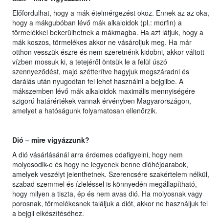
Előfordulhat, hogy a mák ételmérgezést okoz. Ennek az az oka,
hogy a mákgubóban lévő mák alkaloidok (pl.: morfin) a
törmelékkel bekerülhetnek a mákmagba. Ha azt látjuk, hogy a
mák koszos, törmelékes akkor ne vásároljuk meg. Ha már
otthon vesszük észre és nem szeretnénk kidobni, akkor váltott
vízben mossuk ki, a tetejéről öntsük le a felül úszó
szennyeződést, majd szétterítve hagyjuk megszáradni és
darálás után nyugodtan fel lehet használni a bejglibe. A
mákszemben lévő mák alkaloidok maximális mennyiségére
szigorú határértékek vannak érvényben Magyarországon,
amelyet a hatóságunk folyamatosan ellenőrzik.
Dió – mire vigyázzunk?
A dió vásárlásánál arra érdemes odafigyelni, hogy nem
molyosodik-e és hogy ne legyenek benne dióhéjdarabok,
amelyek veszélyt jelenthetnek. Szerencsére szakértelem nélkül,
szabad szemmel és ízleléssel is könnyedén megállapítható,
hogy milyen a tiszta, ép és nem avas dió. Ha molyosnak vagy
porosnak, törmelékesnek találjuk a diót, akkor ne használjuk fel
a bejgli elkészítéséhez.