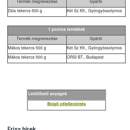
Termék megnevezése
Gyártó
Diós tekercs 500 g
Két Sz Kft., Gyöngyössolymos
1 pontos termékek
Termék megnevezése
Gyártó
Mákos tekercs 500 g
Két Sz Kft., Gyöngyössolymos
Mákos tekercs 500 g
ORSI BT., Budapest
Letölthető anyagok
Bejgli célellenőrzés
Friss hírek