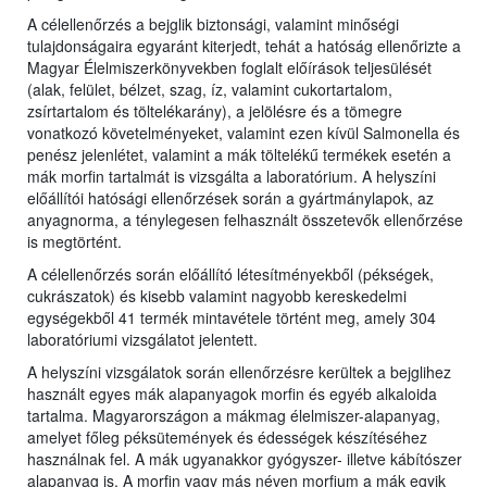
A célellenőrzés a bejglik biztonsági, valamint minőségi
tulajdonságaira egyaránt kiterjedt, tehát a hatóság ellenőrizte a
Magyar Élelmiszerkönyvekben foglalt előírások teljesülését
(alak, felület, bélzet, szag, íz, valamint cukortartalom,
zsírtartalom és töltelékarány), a jelölésre és a tömegre
vonatkozó követelményeket, valamint ezen kívül Salmonella és
penész jelenlétet, valamint a mák töltelékű termékek esetén a
mák morfin tartalmát is vizsgálta a laboratórium. A helyszíni
előállítói hatósági ellenőrzések során a gyártmánylapok, az
anyagnorma, a ténylegesen felhasznált összetevők ellenőrzése
is megtörtént.
A célellenőrzés során előállító létesítményekből (pékségek,
cukrászatok) és kisebb valamint nagyobb kereskedelmi
egységekből 41 termék mintavétele történt meg, amely 304
laboratóriumi vizsgálatot jelentett.
A helyszíni vizsgálatok során ellenőrzésre kerültek a bejglihez
használt egyes mák alapanyagok morfin és egyéb alkaloida
tartalma. Magyarországon a mákmag élelmiszer-alapanyag,
amelyet főleg péksütemények és édességek készítéséhez
használnak fel. A mák ugyanakkor gyógyszer- illetve kábítószer
alapanyag is. A morfin vagy más néven morfium a mák egyik