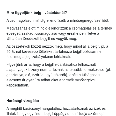
Mire figyeljünk bejgli vásárlásnál?
A csomagoláson mindig ellenőrizzük a minőségmegőrzési időt.
Megvásárlás előtt mindig ellenőrizzük a csomagolás és a termék
épségét, szakadt csomagolású vagy érezhetően illetve a
láthatóan töredezett bejglit ne vegyük meg.
Az összetevők között nézzük meg, hogy miből áll a bejgli, pl. a
40 %-nál kevesebb tölteléket tartalmazó bejgli biztosan nem
felel meg a jogszabályokban leírtaknak.
Figyeljünk arra, hogy a bejgli előállításához felhasznált
alapanyagok bizony nem tartoznak az olcsóbb termékekhez (pl.
gesztenye, dió, szárított gyümölcsök), ezért a túlságosan
alacsony ár gyanúra adhat okot a termék minőségével
kapcsolatban.
Hatósági vizsgálat
A meghitt karácsonyi hangulathoz hozzátartoznak az ízek és
illatok is, így egy finom bejgli éppúgy emelni tudja az ünnepi