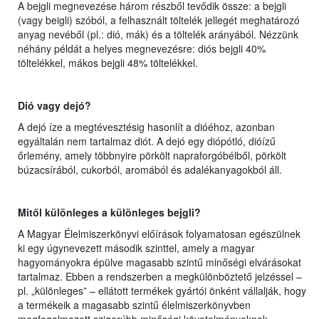
A bejgli megnevezése három részből tevődik össze: a bejgli
(vagy beigli) szóból, a felhasznált töltelék jellegét meghatározó
anyag nevéből (pl.: dió, mák) és a töltelék arányából. Nézzünk
néhány példát a helyes megnevezésre: diós bejgli 40%
töltelékkel, mákos bejgli 48% töltelékkel.
Dió vagy dejó?
A dejó íze a megtévesztésig hasonlít a dióéhoz, azonban
egyáltalán nem tartalmaz diót. A dejó egy diópótló, dióízű
őrlemény, amely többnyire pörkölt napraforgóbélből, pörkölt
búzacsírából, cukorból, aromából és adalékanyagokból áll.
Mitől különleges a különleges bejgli?
A Magyar Élelmiszerkönyvi előírások folyamatosan egészülnek
ki egy úgynevezett második szinttel, amely a magyar
hagyományokra épülve magasabb szintű minőségi elvárásokat
tartalmaz. Ebben a rendszerben a megkülönböztető jelzéssel –
pl. „különleges” – ellátott termékek gyártói önként vállalják, hogy
a termékeik a magasabb szintű élelmiszerkönyvben