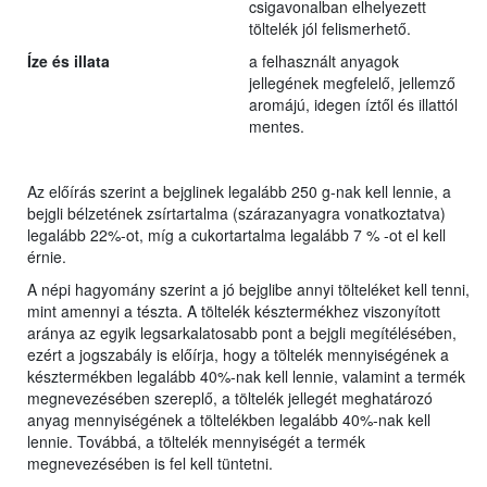
csigavonalban elhelyezett
töltelék jól felismerhető.
Íze és illata
a felhasznált anyagok
jellegének megfelelő, jellemző
aromájú, idegen íztől és illattól
mentes.
Az előírás szerint a bejglinek legalább 250 g-nak kell lennie, a
bejgli bélzetének zsírtartalma (szárazanyagra vonatkoztatva)
legalább 22%-ot, míg a cukortartalma legalább 7 % -ot el kell
érnie.
A népi hagyomány szerint a jó bejglibe annyi tölteléket kell tenni,
mint amennyi a tészta. A töltelék késztermékhez viszonyított
aránya az egyik legsarkalatosabb pont a bejgli megítélésében,
ezért a jogszabály is előírja, hogy a töltelék mennyiségének a
késztermékben legalább 40%-nak kell lennie, valamint a termék
megnevezésében szereplő, a töltelék jellegét meghatározó
anyag mennyiségének a töltelékben legalább 40%-nak kell
lennie. Továbbá, a töltelék mennyiségét a termék
megnevezésében is fel kell tüntetni.