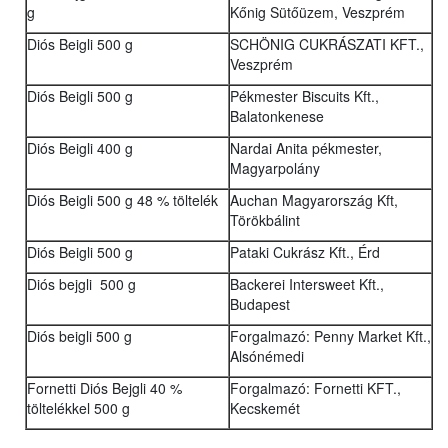
g
Kőnig Sütőüzem, Veszprém
Diós Beigli 500 g
SCHÖNIG CUKRÁSZATI KFT.,
Veszprém
Diós Beigli 500 g
Pékmester Biscuits Kft.,
Balatonkenese
Diós Beigli 400 g
Nardai Anita pékmester,
Magyarpolány
Diós Beigli 500 g 48 % töltelék
Auchan Magyarország Kft,
Törökbálint
Diós Beigli 500 g
Pataki Cukrász Kft., Érd
Diós bejgli 500 g
Backerei Intersweet Kft.,
Budapest
Diós beigli 500 g
Forgalmazó: Penny Market Kft.,
Alsónémedi
Fornetti Diós Bejgli 40 %
Forgalmazó: Fornetti KFT.,
töltelékkel 500 g
Kecskemét