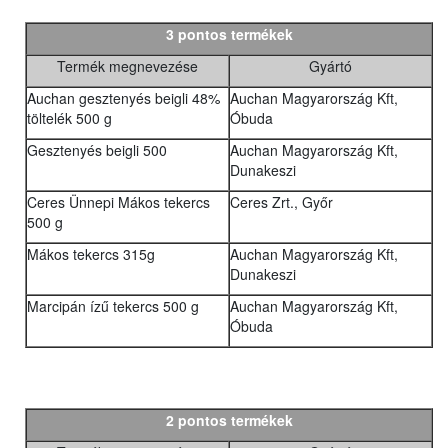
3 pontos termékek
Termék megnevezése
Gyártó
Auchan gesztenyés beigli 48%
Auchan Magyarország Kft,
töltelék 500 g
Óbuda
Gesztenyés beigli 500
Auchan Magyarország Kft,
Dunakeszi
Ceres Ünnepi Mákos tekercs
Ceres Zrt., Győr
500 g
Mákos tekercs 315g
Auchan Magyarország Kft,
Dunakeszi
Marcipán ízű tekercs 500 g
Auchan Magyarország Kft,
Óbuda
2 pontos termékek