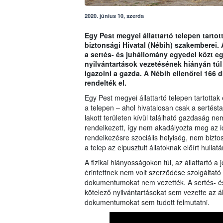
2020. június 10, szerda
Egy Pest megyei állattartó telepen tartot
biztonsági Hivatal (Nébih) szakemberei. A
a sertés- és juhállomány egyedei közt egy
nyilvántartások vezetésének hiányán túl 
igazolni a gazda. A Nébih ellenőrei 166 d
rendelték el.
Egy Pest megyei állattartó telepen tartottak
a telepen – ahol hivatalosan csak a sertéstart
lakott területen kívül található gazdaság n
rendelkezett, így nem akadályozta meg az id
rendelkezésre szociális helyiség, nem bizto
a telep az elpusztult állatoknak előírt hulla
A fizikai hiányosságokon túl, az állattartó a
érintettnek nem volt szerződése szolgáltató
dokumentumokat nem vezették. A sertés- és j
kötelező nyilvántartásokat sem vezette az 
dokumentumokat sem tudott felmutatni.