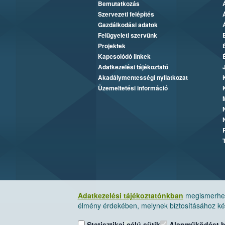
Bemutatkozás
Szervezeti felépítés
Gazdálkodási adatok
Felügyeleti szervünk
Projektek
Kapcsolódó linkek
Adatkezelési tájékoztató
Akadálymentességi nyilatkozat
Üzemeltetési információ
Adatkezelési tájékoztatónkban
megismerheti
élmény érdekében, melynek biztosításához kér
Statisztikai célú sütik
Alapműködést biz