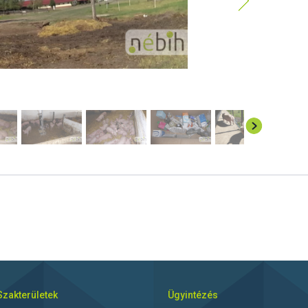
Szakterületek
Ügyintézés