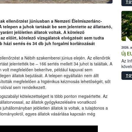
TO
szapo
sütög
techni
alapa
tak ellenőrzést júniusban a Nemzeti Élelmiszerlánc-
higié
 telepen a juhok tartását be sem jelentette az állattartó,
hőkez
aránt jelöletlen állatok voltak. A kötelező
tárol
az előírt, kötelező vizsgálatok elvégzését sem tudta
Hivat
b házi sertés és 34 db juh forgalmi korlátozását
2026. 
a biz
Új E
 ellenőrzést a Nébih szakemberei június elején. Az ellenőrök
Az In
ást jelentették be – 166 sertés mellett 34 juhot is találtak. A
követ
em volt megfelelően bekerítve, például kapuval sem
szere
egen állatok bejutását. A telepen egyáltalán nem állt
TO
sították megfelelően a higiénikus kézmosás lehetőségét, sőt
tárolóval sem rendelkezett.
 jogszabályi kötelezettségeit is több ponton megsértette. Az
 állatorvossal, az állatok gyógykezelésére vonatkozó
uhállományban jelöletlen állatok is voltak, a tulajdonos a
állományokról, egyes állatok vásárlása kapcsán még