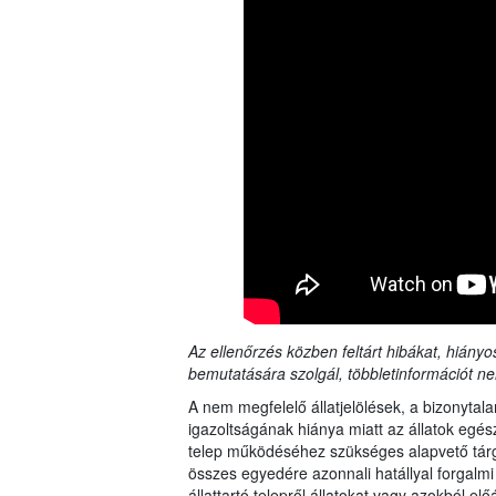
Az ellenőrzés közben feltárt hibákat, hiányo
bemutatására szolgál, többletinformációt ne
A nem megfelelő állatjelölések, a bizonytalan
igazoltságának hiánya miatt az állatok egész
telep működéséhez szükséges alapvető tárgyi
összes egyedére azonnali hatállyal forgalmi 
állattartó telepről állatokat vagy azokból elő