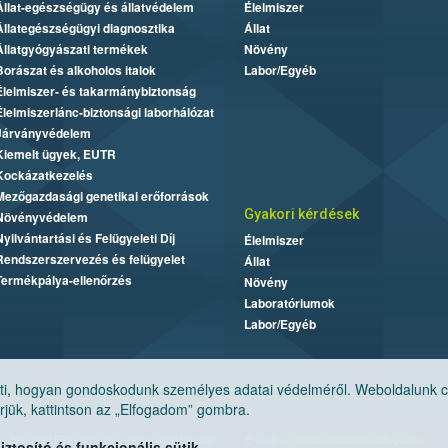
Állat-egészségügy és állatvédelem
Élelmiszer
Állategészségügyi diagnosztika
Állat
Állatgyógyászati termékek
Növény
Borászat és alkoholos italok
Labor/Egyéb
Élelmiszer- és takarmánybiztonság
Élelmiszerlánc-biztonsági laborhálózat
Járványvédelem
Kiemelt ügyek, EUTR
Kockázatkezelés
Mezőgazdasági genetikai erőforrások
Gyakori kérdések
Növényvédelem
Nyilvántartási és Felügyeleti Díj
Élelmiszer
Rendszerszervezés és felügyelet
Állat
Termékpálya-ellenőrzés
Növény
Laboratóriumok
Labor/Egyéb
, hogyan gondoskodunk személyes adatai védelméről. Weboldalunk cook
jük, kattintson az „Elfogadom” gombra.
Nemzeti Élelmiszerlánc-biztonsági Hivatal
E-mail:
ugyfelszolgalat@nebih.gov.hu
tosító és funkcionális sütik