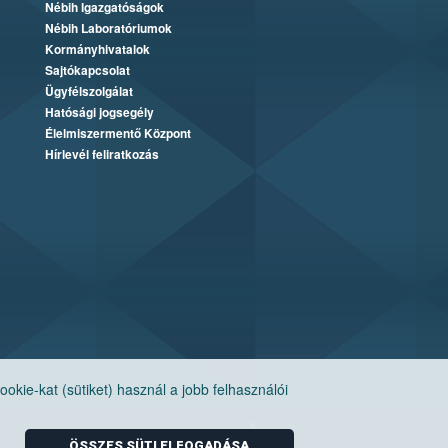
Nébih Igazgatóságok
Nébih Laboratóriumok
Kormányhivatalok
Sajtókapcsolat
Ügyfélszolgálat
Hatósági jogsegély
Élelmiszermentő Központ
Hírlevél feliratkozás
ie-kat (sütiket) használ a jobb felhasználói
ÖSSZES SÜTI ELFOGADÁSA