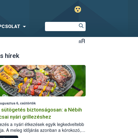
PCSOLAT
s hírek
augusztus 6, csütörtök
i sütögetés biztonságosan: a Nébih
csai nyári grillezéshez
llezés a nyári étkezések egyik legkedveltebb
ja. A meleg időjárás azonban a kórokozó,
st okozó baktériumok gyorsabb