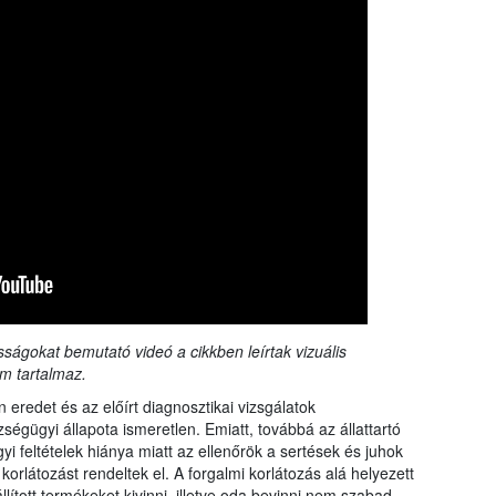
sságokat bemutató videó a cikkben leírtak vizuális
m tartalmaz.
 eredet és az előírt diagnosztikai vizsgálatok
ségügyi állapota ismeretlen. Emiatt, továbbá az állattartó
 feltételek hiánya miatt az ellenőrök a sertések és juhok
korlátozást rendeltek el. A forgalmi korlátozás alá helyezett
állított termékeket kivinni, illetve oda bevinni nem szabad.