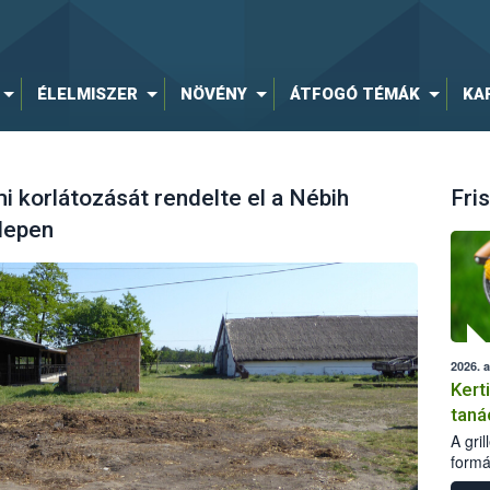
ÉLELMISZER
NÖVÉNY
ÁTFOGÓ TÉMÁK
KA
i korlátozását rendelte el a Nébih
Fris
elepen
2026. 
Kert
taná
A gri
formá
romlá