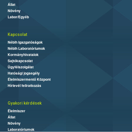
Állat
Növény
Labor/Egyéb
Kapcsolat
Nébih Igazgatóságok
Nébih Laboratóriumok
Kormányhivatalok
Sajtókapcsolat
Ügyfélszolgálat
Hatósági jogsegély
Élelmiszermentő Központ
Hírlevél feliratkozás
Gyakori kérdések
Élelmiszer
Állat
Növény
Laboratóriumok