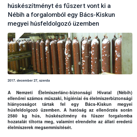
húskészítményt és fűszert vont ki a
Nébih a forgalomból egy Bács-Kiskun
megyei húsfeldolgozó üzemben
2017. december 27, szerda
A Nemzeti Élelmiszerlánc-biztonsági Hivatal (Nébih)
ellenőrei számos műszaki, higiéniai és élelmiszerbiztonsági
hiányosságot tártak fel egy Bács-Kiskun megyei
húsfeldolgozó üzemben. A hatóság az ellenőrzés során
2580 kg hús, húskészítmény és fűszer forgalomba
hozatalát tiltotta meg, valamint elrendelte az állati eredetű
élelmiszerek megsemmisítését.