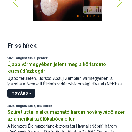
Friss hírek
2026. augusztus 7, péntek
Újabb vármegyében jelent meg a kőrisrontó
karcsúdíszbogár
Újabb területen, Borsod-Abaúj-Zemplén vármegyében is
igazolta a Nemzeti Élelmiszerlánc-biztonsági Hivatal (Nébih) a
kőrisrontó karcsúdíszbogár (Agrilus planipennis) jelenlétét. A
TOVÁBB >
kártevőt nem csak színcsapdában találták meg, de már fertőzött
fában is azonosították. A növényvédelmi szakemberek folytatják
az intenzív felderítést, emellett az intézkedéseket a szlovák
2026. augusztus 6, csütörtök
hatósággal is összehangolják a terjedés megállítása érdekében.
Szüret után is alkalmazható három növényvédő szer
az amerikai szőlőkabóca ellen
A Nemzeti Élelmiszerlánc-biztonsági Hivatal (Nébih) három
növényvédő szer – Decis Forte, Klartan 24 EW, Oroganic –