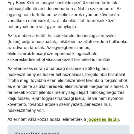
Egy Bács-Kiskun megyei húsfeldolgozó üzemben tartottak
hatósági ellenőrzést decemberben a Nébih szakemberei. Az
egység nem tartotta be az élelmiszerek nyomon követésére
vonatkozó előírásokat, az általa előállított termékek közül
néhánynak nem volt gyártmánylapja.
Az üzemben a hűtött hulladéktárolót technológiai művelet
(főzés) céljára használták, miközben az állati eredetű hulladékot
az udvaron tárolták. Az egységben számos,
élelmiszerbiztonsági szempontból kifogásolható,
kiskereskedelemből visszaérkezett terméket is tároltak.
Az ellenőrzés során a hatóság összesen 2580 kg hús,
húskészítmény és fűszer felhasználását, forgalomba hozatalát
tiltotta meg, továbbá ezen élelmiszereket kivonta a forgalomból
és elrendelte az állati eredetű élelmiszerek megsemmisítését. A
termékek között jelentős mennyiségű lejárt minőségmegőrzési
idejű fűszer, lejárt fogyaszthatósági idejű, illetve nem nyomon
követhető, továbbá erősen szennyezett, penészes hús,
húskészítmény volt.
Az érintett vállalkozás adatai elérhetőek a
jogsértés listán
.