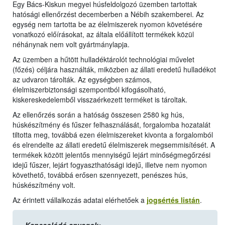
Egy Bács-Kiskun megyei húsfeldolgozó üzemben tartottak
hatósági ellenőrzést decemberben a Nébih szakemberei. Az
egység nem tartotta be az élelmiszerek nyomon követésére
vonatkozó előírásokat, az általa előállított termékek közül
néhánynak nem volt gyártmánylapja.
Az üzemben a hűtött hulladéktárolót technológiai művelet
(főzés) céljára használták, miközben az állati eredetű hulladékot
az udvaron tárolták. Az egységben számos,
élelmiszerbiztonsági szempontból kifogásolható,
kiskereskedelemből visszaérkezett terméket is tároltak.
Az ellenőrzés során a hatóság összesen 2580 kg hús,
húskészítmény és fűszer felhasználását, forgalomba hozatalát
tiltotta meg, továbbá ezen élelmiszereket kivonta a forgalomból
és elrendelte az állati eredetű élelmiszerek megsemmisítését. A
termékek között jelentős mennyiségű lejárt minőségmegőrzési
idejű fűszer, lejárt fogyaszthatósági idejű, illetve nem nyomon
követhető, továbbá erősen szennyezett, penészes hús,
húskészítmény volt.
Az érintett vállalkozás adatai elérhetőek a
jogsértés listán
.