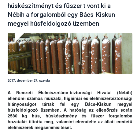
húskészítményt és fűszert vont ki a
Nébih a forgalomból egy Bács-Kiskun
megyei húsfeldolgozó üzemben
2017. december 27, szerda
A Nemzeti Élelmiszerlánc-biztonsági Hivatal (Nébih)
ellenőrei számos műszaki, higiéniai és élelmiszerbiztonsági
hiányosságot tártak fel egy Bács-Kiskun megyei
húsfeldolgozó üzemben. A hatóság az ellenőrzés során
2580 kg hús, húskészítmény és fűszer forgalomba
hozatalát tiltotta meg, valamint elrendelte az állati eredetű
élelmiszerek megsemmisítését.