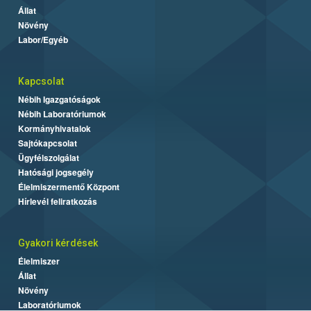
Állat
Növény
Labor/Egyéb
Kapcsolat
Nébih Igazgatóságok
Nébih Laboratóriumok
Kormányhivatalok
Sajtókapcsolat
Ügyfélszolgálat
Hatósági jogsegély
Élelmiszermentő Központ
Hírlevél feliratkozás
Gyakori kérdések
Élelmiszer
Állat
Növény
Laboratóriumok