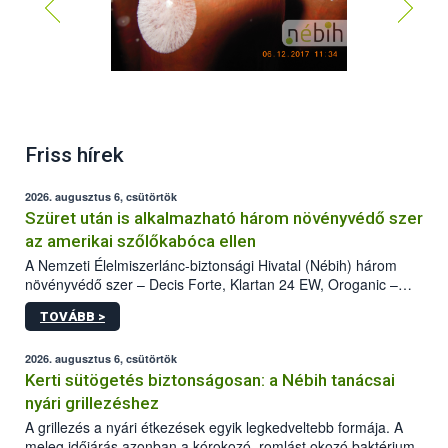
Friss hírek
2026. augusztus 6, csütörtök
Szüret után is alkalmazható három növényvédő szer
az amerikai szőlőkabóca ellen
A Nemzeti Élelmiszerlánc-biztonsági Hivatal (Nébih) három
növényvédő szer – Decis Forte, Klartan 24 EW, Oroganic –
engedélyokiratát módosította, így azok a szüretet követően,
TOVÁBB >
egészen a vesszőérettség (BBCH 91) stádiumáig
felhasználhatóak a szőlőben. A kiterjesztések célja, hogy a korai
érésű szőlőkben is legyen lehetőség a károsító elleni további
2026. augusztus 6, csütörtök
védekezésre. Az Oroganic készítmény kis kiszerelésben kiskerti
Kerti sütögetés biztonságosan: a Nébih tanácsai
felhasználók számára is elérhető és ökológiai termesztésben is
nyári grillezéshez
engedélyezett.
A grillezés a nyári étkezések egyik legkedveltebb formája. A
meleg időjárás azonban a kórokozó, romlást okozó baktériumok