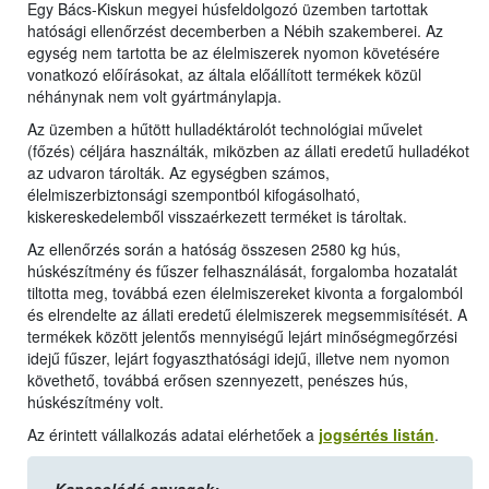
Egy Bács-Kiskun megyei húsfeldolgozó üzemben tartottak
hatósági ellenőrzést decemberben a Nébih szakemberei. Az
egység nem tartotta be az élelmiszerek nyomon követésére
vonatkozó előírásokat, az általa előállított termékek közül
néhánynak nem volt gyártmánylapja.
Az üzemben a hűtött hulladéktárolót technológiai művelet
(főzés) céljára használták, miközben az állati eredetű hulladékot
az udvaron tárolták. Az egységben számos,
élelmiszerbiztonsági szempontból kifogásolható,
kiskereskedelemből visszaérkezett terméket is tároltak.
Az ellenőrzés során a hatóság összesen 2580 kg hús,
húskészítmény és fűszer felhasználását, forgalomba hozatalát
tiltotta meg, továbbá ezen élelmiszereket kivonta a forgalomból
és elrendelte az állati eredetű élelmiszerek megsemmisítését. A
termékek között jelentős mennyiségű lejárt minőségmegőrzési
idejű fűszer, lejárt fogyaszthatósági idejű, illetve nem nyomon
követhető, továbbá erősen szennyezett, penészes hús,
húskészítmény volt.
Az érintett vállalkozás adatai elérhetőek a
jogsértés listán
.