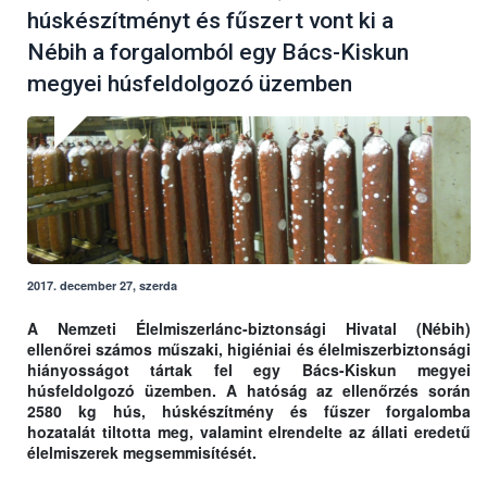
húskészítményt és fűszert vont ki a
Nébih a forgalomból egy Bács-Kiskun
megyei húsfeldolgozó üzemben
2017. december 27, szerda
A Nemzeti Élelmiszerlánc-biztonsági Hivatal (Nébih)
ellenőrei számos műszaki, higiéniai és élelmiszerbiztonsági
hiányosságot tártak fel egy Bács-Kiskun megyei
húsfeldolgozó üzemben. A hatóság az ellenőrzés során
2580 kg hús, húskészítmény és fűszer forgalomba
hozatalát tiltotta meg, valamint elrendelte az állati eredetű
élelmiszerek megsemmisítését.