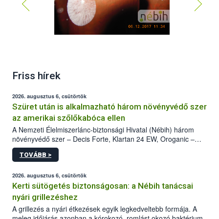
Friss hírek
2026. augusztus 6, csütörtök
Szüret után is alkalmazható három növényvédő szer
az amerikai szőlőkabóca ellen
A Nemzeti Élelmiszerlánc-biztonsági Hivatal (Nébih) három
növényvédő szer – Decis Forte, Klartan 24 EW, Oroganic –
engedélyokiratát módosította, így azok a szüretet követően,
TOVÁBB >
egészen a vesszőérettség (BBCH 91) stádiumáig
felhasználhatóak a szőlőben. A kiterjesztések célja, hogy a korai
érésű szőlőkben is legyen lehetőség a károsító elleni további
2026. augusztus 6, csütörtök
védekezésre. Az Oroganic készítmény kis kiszerelésben kiskerti
Kerti sütögetés biztonságosan: a Nébih tanácsai
felhasználók számára is elérhető és ökológiai termesztésben is
nyári grillezéshez
engedélyezett.
A grillezés a nyári étkezések egyik legkedveltebb formája. A
meleg időjárás azonban a kórokozó, romlást okozó baktériumok