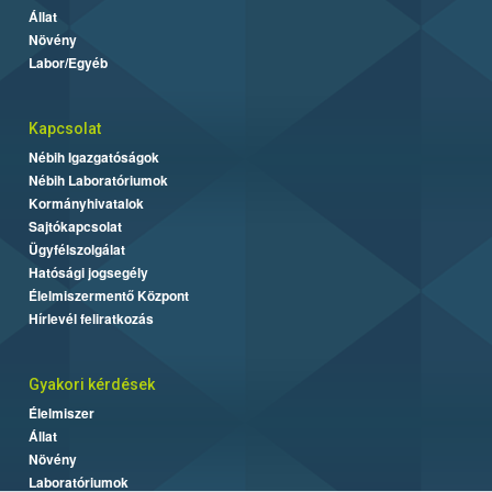
Állat
Növény
Labor/Egyéb
Kapcsolat
Nébih Igazgatóságok
Nébih Laboratóriumok
Kormányhivatalok
Sajtókapcsolat
Ügyfélszolgálat
Hatósági jogsegély
Élelmiszermentő Központ
Hírlevél feliratkozás
Gyakori kérdések
Élelmiszer
Állat
Növény
Laboratóriumok