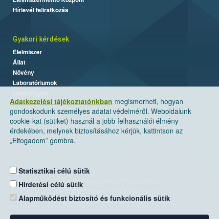
Hírlevél feliratkozás
Gyakori kérdések
Élelmiszer
Állat
Növény
Laboratóriumok
Labor/Egyéb
Adatkezelési tájékoztatónkban
megismerheti, hogyan
gondoskodunk személyes adatai védelméről. Weboldalunk
cookie-kat (sütiket) használ a jobb felhasználói élmény
érdekében, melynek biztosításához kérjük, kattintson az
„Elfogadom” gombra.
Statisztikai célú sütik
Nemzeti Élelmiszerlánc-biztonsági Hivatal
Hirdetési célú sütik
Cím: 1024 Budapest, Keleti Károly utca. 24.
Alapműködést biztosító és funkcionális sütik
Levelezési cím: 1525 Budapest. Pf. 30.