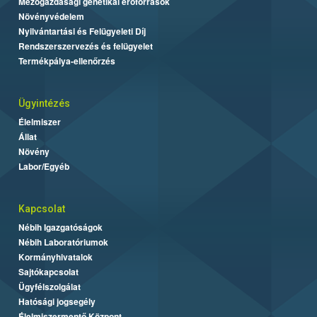
Mezőgazdasági genetikai erőforrások
Növényvédelem
Nyilvántartási és Felügyeleti Díj
Rendszerszervezés és felügyelet
Termékpálya-ellenőrzés
Ügyintézés
Élelmiszer
Állat
Növény
Labor/Egyéb
Kapcsolat
Nébih Igazgatóságok
Nébih Laboratóriumok
Kormányhivatalok
Sajtókapcsolat
Ügyfélszolgálat
Hatósági jogsegély
Élelmiszermentő Központ