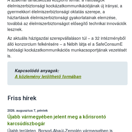
élelmiszerbiztonsági kockázatkommunikációjának új irányai, a
gyermekkori élelmiszerbiztonsági oktatás szerepe, a
háztartások élelmiszerbiztonsági gyakorlatainak elemzése,
továbbá az élelmiszerbiztonságot elősegítő technikai innovációk
lesznek.
Az aktuális házigazdai szerepvállaláson túl – a 32 intézményből
álló konzorcium felkérésére – a Nébih látja el a SafeConsumE
hatósági kockázatkommunikációs munkacsoportjának vezetését
is.
Kapcsolódó anyagok:
A közlemény letölthető formában
Friss hírek
2026. augusztus 7, péntek
Újabb vármegyében jelent meg a kőrisrontó
karcsúdíszbogár
Újabb területen, Borsod-Abaúj-Zemplén vármegyében is