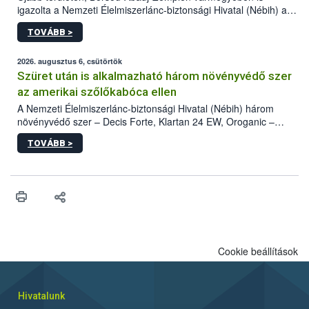
igazolta a Nemzeti Élelmiszerlánc-biztonsági Hivatal (Nébih) a
kőrisrontó karcsúdíszbogár (Agrilus planipennis) jelenlétét. A
TOVÁBB >
kártevőt nem csak színcsapdában találták meg, de már fertőzött
fában is azonosították. A növényvédelmi szakemberek folytatják
az intenzív felderítést, emellett az intézkedéseket a szlovák
2026. augusztus 6, csütörtök
hatósággal is összehangolják a terjedés megállítása érdekében.
Szüret után is alkalmazható három növényvédő szer
az amerikai szőlőkabóca ellen
A Nemzeti Élelmiszerlánc-biztonsági Hivatal (Nébih) három
növényvédő szer – Decis Forte, Klartan 24 EW, Oroganic –
engedélyokiratát módosította, így azok a szüretet követően,
TOVÁBB >
egészen a vesszőérettség (BBCH 91) stádiumáig
felhasználhatóak a szőlőben. A kiterjesztések célja, hogy a korai
érésű szőlőkben is legyen lehetőség a károsító elleni további
védekezésre. Az Oroganic készítmény kis kiszerelésben kiskerti
felhasználók számára is elérhető és ökológiai termesztésben is
engedélyezett.
Cookie beállítások
Hivatalunk