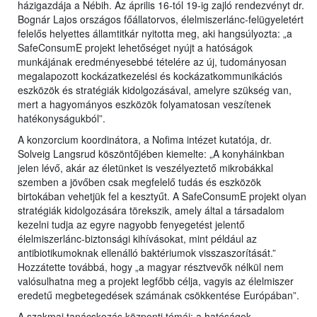
házigazdája a Nébih. Az április 16-tól 19-ig zajló rendezvényt dr.
Bognár Lajos országos főállatorvos, élelmiszerlánc-felügyeletért
felelős helyettes államtitkár nyitotta meg, aki hangsúlyozta: „a
SafeConsumE projekt lehetőséget nyújt a hatóságok
munkájának eredményesebbé tételére az új, tudományosan
megalapozott kockázatkezelési és kockázatkommunikációs
eszközök és stratégiák kidolgozásával, amelyre szükség van,
mert a hagyományos eszközök folyamatosan veszítenek
hatékonyságukból”.
A konzorcium koordinátora, a Nofima intézet kutatója, dr.
Solveig Langsrud köszöntőjében kiemelte: „A konyháinkban
jelen lévő, akár az életünket is veszélyeztető mikrobákkal
szemben a jövőben csak megfelelő tudás és eszközök
birtokában vehetjük fel a kesztyűt. A SafeConsumE projekt olyan
stratégiák kidolgozására törekszik, amely által a társadalom
kezelni tudja az egyre nagyobb fenyegetést jelentő
élelmiszerlánc-biztonsági kihívásokat, mint például az
antibiotikumoknak ellenálló baktériumok visszaszorítását.”
Hozzátette továbbá, hogy „a magyar résztvevők nélkül nem
valósulhatna meg a projekt legfőbb célja, vagyis az élelmiszer
eredetű megbetegedések számának csökkentése Európában”.
A szakmai tanácskozás központi témái: a hatóságok