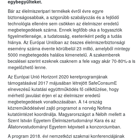
egybegyűlteket.
Bár az élelmiszeripari termékek évről évre egyre
biztonságosabbak, a szigorúbb szabályozás és a fejlődő
technológia ellenére sem csökken az élelmiszer eredetű
megbetegedések száma. Ennek legfőbb oka a fogyasztók
figyelmetlensége, a tudatosság, esetenként pedig a tudás
hiánya. Az Európai Unióban az összes élelmiszerbiztonsági
esemény száma évente körülbelül 23 millió, amelyből mintegy
5000 megbetegedés halálos kimenetelű. A szakemberek
becslései szerint ezeknek csaknem a fele vagy akár 70-80%-a is
megelőzhető lenne.
Az Európai Unió Horizont 2020 keretprogramjának
támogatásával 2017 májusában létrejött SafeConsumE
elnevezésű kutatási együttműködés fő célkitűzése, hogy
mérhető javulást érjen el az élelmiszer eredetű
megbetegedések vonatkozásában. A 14 ország
közreműködésével zajló programot a norvég Nofima
kutatóintézet koordinálja. Magyarországot a Nébih mellett a
Szent István Egyetem Élelmiszertudományi Kara és az
Állatorvostudományi Egyetem képviseli a konzorciumban.
A program 2018. évi nemzetközi szakmai konferenciájának