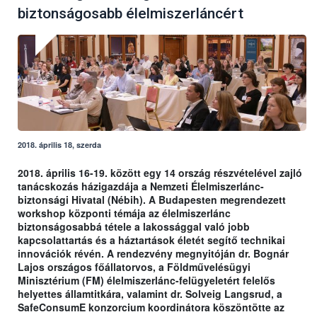
biztonságosabb élelmiszerláncért
2018. április 18, szerda
2018. április 16-19. között egy 14 ország részvételével zajló
tanácskozás házigazdája a Nemzeti Élelmiszerlánc-
biztonsági Hivatal (Nébih). A Budapesten megrendezett
workshop központi témája az élelmiszerlánc
biztonságosabbá tétele a lakossággal való jobb
kapcsolattartás és a háztartások életét segítő technikai
innovációk révén. A rendezvény megnyitóján dr. Bognár
Lajos országos főállatorvos, a Földművelésügyi
Minisztérium (FM) élelmiszerlánc-felügyeletért felelős
helyettes államtitkára, valamint dr. Solveig Langsrud, a
SafeConsumE konzorcium koordinátora köszöntötte az