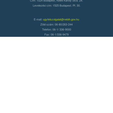
Cím: 1024 Budapest, Keleti Károly utca. 24.
Levelezési cím: 1525 Budapest. Pf. 30.
E-mail:
ugyfelszolgalat@nebih.gov.hu
Zöld szám: 06-80/263-244
Telefon: 06-1/ 336-9000
Fax: 06-1/336-9479