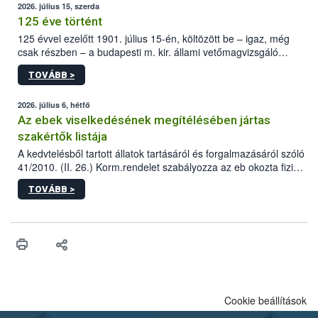
2026. július 15, szerda
125 éve történt
125 évvel ezelőtt 1901. július 15-én, költözött be – igaz, még
csak részben – a budapesti m. kir. állami vetőmagvizsgáló
állomás a Kis Rókus utca 15. szám alatti, Czigler Győző által
TOVÁBB >
tervezett új épületébe.
2026. július 6, hétfő
Az ebek viselkedésének megítélésében jártas
szakértők listája
A kedvtelésből tartott állatok tartásáról és forgalmazásáról szóló
41/2010. (II. 26.) Korm.rendelet szabályozza az eb okozta fizikai
sérülés, illetve ennek veszélye keletkezésekor felmerülő
TOVÁBB >
hatósági feladatokat, valamint a veszélyes eb tartását és annak
engedélyezését. Ezen eljárások során szükség esetén be kell
vonni az ebek viselkedésének megítélésében jártas szakértőt.
Cookie beállítások