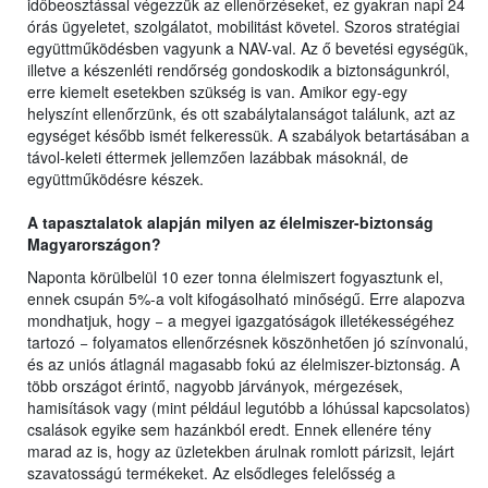
időbeosztással végezzük az ellenőrzéseket, ez gyakran napi 24
órás ügyeletet, szolgálatot, mobilitást követel. Szoros stratégiai
együttműködésben vagyunk a NAV-val. Az ő bevetési egységük,
illetve a készenléti rendőrség gondoskodik a biztonságunkról,
erre kiemelt esetekben szükség is van. Amikor egy-egy
helyszínt ellenőrzünk, és ott szabálytalanságot találunk, azt az
egységet később ismét felkeressük. A szabályok betartásában a
távol-keleti éttermek jellemzően lazábbak másoknál, de
együttműködésre készek.
A tapasztalatok alapján milyen az élelmiszer-biztonság
Magyarországon?
Naponta körülbelül 10 ezer tonna élelmiszert fogyasztunk el,
ennek csupán 5%-a volt kifogásolható minőségű. Erre alapozva
mondhatjuk, hogy − a megyei igazgatóságok illetékességéhez
tartozó − folyamatos ellenőrzésnek köszönhetően jó színvonalú,
és az uniós átlagnál magasabb fokú az élelmiszer-biztonság. A
több országot érintő, nagyobb járványok, mérgezések,
hamisítások vagy (mint például legutóbb a lóhússal kapcsolatos)
csalások egyike sem hazánkból eredt. Ennek ellenére tény
marad az is, hogy az üzletekben árulnak romlott párizsit, lejárt
szavatosságú termékeket. Az elsődleges felelősség a