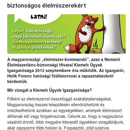
biztonságos élelmiszerekért
A magyarországi „élelmiszer-kommandó”, azaz a Nemzeti
Élelmiszerlánc-biztonsági Hivatal Kiemelt Ügyek
Igazgatósága 2012 szeptembere óta működik. Az igazgatót,
Helik Ferenc hatósági főállatorvost a tapasztalatokról
kérdeztük.
Mit vizsgál a Kiemelt Ügyek Igazgatósága?
Főként az élelmiszerrel összefüggő szabálytalanságokat.
Magyarország összes településén ellenőrizhetünk és
intézkedhetünk azokban az egységekben, amelyek élelmiszert
állítanak elő vagy forgalmaznak. Célunk az, hogy a nagyszámú
vásárlót érintő, több megyére kiterjedő ügyekben vizsgálódjunk,
akár egyszerre több helyen is. Fogyasztói, zöld számos