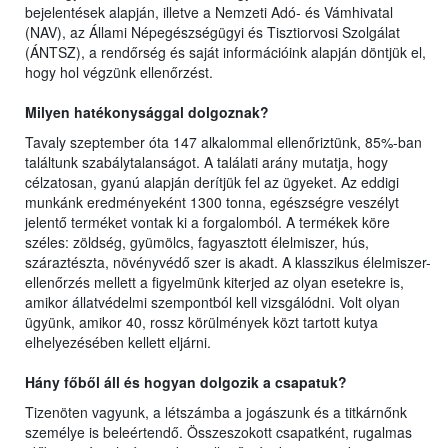
bejelentések alapján, illetve a Nemzeti Adó- és Vámhivatal
(NAV), az Állami Népegészségügyi és Tisztiorvosi Szolgálat
(ÁNTSZ), a rendőrség és saját információink alapján döntjük el,
hogy hol végzünk ellenőrzést.
Milyen hatékonysággal dolgoznak?
Tavaly szeptember óta 147 alkalommal ellenőriztünk, 85%-ban
találtunk szabálytalanságot. A találati arány mutatja, hogy
célzatosan, gyanú alapján derítjük fel az ügyeket. Az eddigi
munkánk eredményeként 1300 tonna, egészségre veszélyt
jelentő terméket vontak ki a forgalomból. A termékek köre
széles: zöldség, gyümölcs, fagyasztott élelmiszer, hús,
száraztészta, növényvédő szer is akadt. A klasszikus élelmiszer-
ellenőrzés mellett a figyelmünk kiterjed az olyan esetekre is,
amikor állatvédelmi szempontból kell vizsgálódni. Volt olyan
ügyünk, amikor 40, rossz körülmények közt tartott kutya
elhelyezésében kellett eljárni.
Hány főből áll és hogyan dolgozik a csapatuk?
Tizenöten vagyunk, a létszámba a jogászunk és a titkárnőnk
személye is beleértendő. Összeszokott csapatként, rugalmas