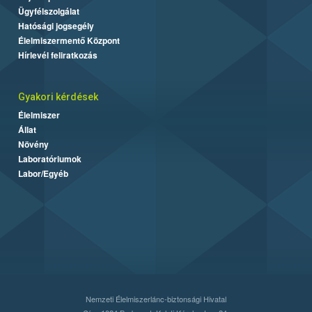
Ügyfélszolgálat
Hatósági jogsegély
Élelmiszermentő Központ
Hírlevél feliratkozás
Gyakori kérdések
Élelmiszer
Állat
Növény
Laboratóriumok
Labor/Egyéb
Nemzeti Élelmiszerlánc-biztonsági Hivatal