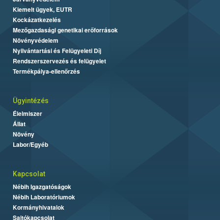
Kiemelt ügyek, EUTR
Kockázatkezelés
Mezőgazdasági genetikai erőforrások
Növényvédelem
Nyilvántartási és Felügyeleti Díj
Rendszerszervezés és felügyelet
Termékpálya-ellenőrzés
Ügyintézés
Élelmiszer
Állat
Növény
Labor/Egyéb
Kapcsolat
Nébih Igazgatóságok
Nébih Laboratóriumok
Kormányhivatalok
Sajtókapcsolat