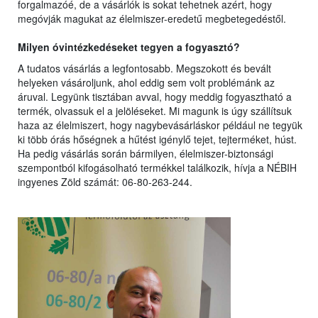
forgalmazóé, de a vásárlók is sokat tehetnek azért, hogy
megóvják magukat az élelmiszer-eredetű megbetegedéstől.
Milyen óvintézkedéseket tegyen a fogyasztó?
A tudatos vásárlás a legfontosabb. Megszokott és bevált
helyeken vásároljunk, ahol eddig sem volt problémánk az
áruval. Legyünk tisztában avval, hogy meddig fogyasztható a
termék, olvassuk el a jelöléseket. Mi magunk is úgy szállítsuk
haza az élelmiszert, hogy nagybevásárláskor például ne tegyük
ki több órás hőségnek a hűtést igénylő tejet, tejterméket, húst.
Ha pedig vásárlás során bármilyen, élelmiszer-biztonsági
szempontból kifogásolható termékkel találkozik, hívja a NÉBIH
ingyenes Zöld számát: 06-80-263-244.