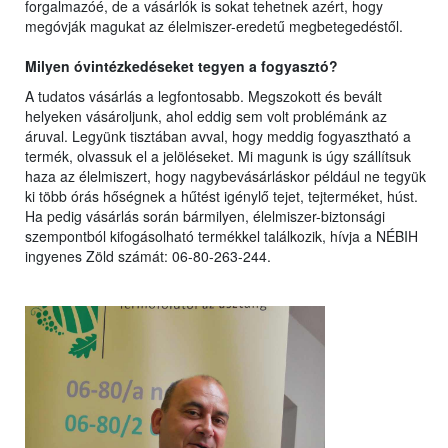
forgalmazóé, de a vásárlók is sokat tehetnek azért, hogy
megóvják magukat az élelmiszer-eredetű megbetegedéstől.
Milyen óvintézkedéseket tegyen a fogyasztó?
A tudatos vásárlás a legfontosabb. Megszokott és bevált
helyeken vásároljunk, ahol eddig sem volt problémánk az
áruval. Legyünk tisztában avval, hogy meddig fogyasztható a
termék, olvassuk el a jelöléseket. Mi magunk is úgy szállítsuk
haza az élelmiszert, hogy nagybevásárláskor például ne tegyük
ki több órás hőségnek a hűtést igénylő tejet, tejterméket, húst.
Ha pedig vásárlás során bármilyen, élelmiszer-biztonsági
szempontból kifogásolható termékkel találkozik, hívja a NÉBIH
ingyenes Zöld számát: 06-80-263-244.