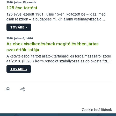
2026. július 15, szerda
125 éve történt
125 évvel ezelőtt 1901. július 15-én, költözött be – igaz, még
csak részben – a budapesti m. kir. állami vetőmagvizsgáló
állomás a Kis Rókus utca 15. szám alatti, Czigler Győző által
TOVÁBB >
tervezett új épületébe.
2026. július 6, hétfő
Az ebek viselkedésének megítélésében jártas
szakértők listája
A kedvtelésből tartott állatok tartásáról és forgalmazásáról szóló
41/2010. (II. 26.) Korm.rendelet szabályozza az eb okozta fizikai
sérülés, illetve ennek veszélye keletkezésekor felmerülő
TOVÁBB >
hatósági feladatokat, valamint a veszélyes eb tartását és annak
engedélyezését. Ezen eljárások során szükség esetén be kell
vonni az ebek viselkedésének megítélésében jártas szakértőt.
Cookie beállítások