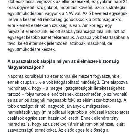
időbeosztással végezzük az ellenőrzéseket, ez gyakran napi 24
órás ügyeletet, szolgálatot, mobilitást követel. Szoros stratégiai
együttműködésben vagyunk a NAV-val. Az ő bevetési egységük,
illetve a készenléti rendőrség gondoskodik a biztonságunkról,
erre kiemelt esetekben szükség is van. Amikor egy-egy
helyszínt ellenőrzünk, és ott szabálytalanságot találunk, azt az
egységet később ismét felkeressük. A szabályok betartásában a
távol-keleti éttermek jellemzően lazábbak másoknál, de
együttműködésre készek.
A tapasztalatok alapján milyen az élelmiszer-biztonság
Magyarországon?
Naponta körülbelül 10 ezer tonna élelmiszert fogyasztunk el,
ennek csupán 5%-a volt kifogásolható minőségű. Erre alapozva
mondhatjuk, hogy − a megyei igazgatóságok illetékességéhez
tartozó − folyamatos ellenőrzésnek köszönhetően jó színvonalú,
és az uniós átlagnál magasabb fokú az élelmiszer-biztonság. A
több országot érintő, nagyobb járványok, mérgezések,
hamisítások vagy (mint például legutóbb a lóhússal kapcsolatos)
csalások egyike sem hazánkból eredt. Ennek ellenére tény
marad az is, hogy az üzletekben árulnak romlott párizsit, lejárt
szavatosságú termékeket. Az elsődleges felelősség a