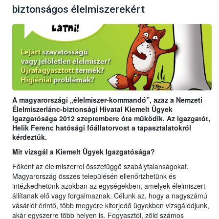
biztonságos élelmiszerekért
A magyarországi „élelmiszer-kommandó”, azaz a Nemzeti
Élelmiszerlánc-biztonsági Hivatal Kiemelt Ügyek
Igazgatósága 2012 szeptembere óta működik. Az igazgatót,
Helik Ferenc hatósági főállatorvost a tapasztalatokról
kérdeztük.
Mit vizsgál a Kiemelt Ügyek Igazgatósága?
Főként az élelmiszerrel összefüggő szabálytalanságokat.
Magyarország összes településén ellenőrizhetünk és
intézkedhetünk azokban az egységekben, amelyek élelmiszert
állítanak elő vagy forgalmaznak. Célunk az, hogy a nagyszámú
vásárlót érintő, több megyére kiterjedő ügyekben vizsgálódjunk,
akár egyszerre több helyen is. Fogyasztói, zöld számos