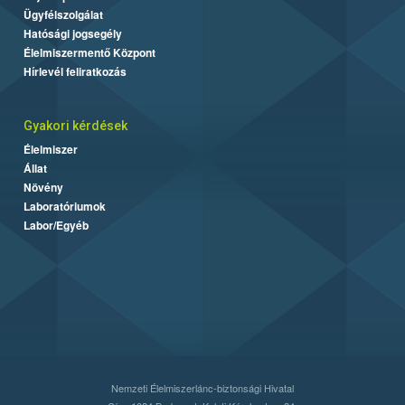
Ügyfélszolgálat
Hatósági jogsegély
Élelmiszermentő Központ
Hírlevél feliratkozás
Gyakori kérdések
Élelmiszer
Állat
Növény
Laboratóriumok
Labor/Egyéb
Nemzeti Élelmiszerlánc-biztonsági Hivatal