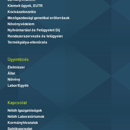
Kiemelt ügyek, EUTR
Kockázatkezelés
Mezőgazdasági genetikai erőforrások
Növényvédelem
Nyilvántartási és Felügyeleti Díj
Rendszerszervezés és felügyelet
Termékpálya-ellenőrzés
Ügyintézés
Élelmiszer
Állat
Növény
Labor/Egyéb
Kapcsolat
Nébih Igazgatóságok
Nébih Laboratóriumok
Kormányhivatalok
Sajtókapcsolat