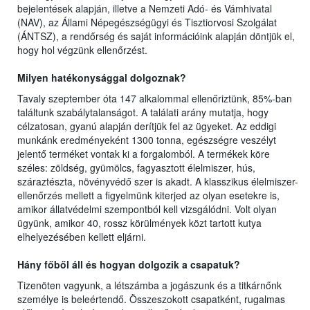
bejelentések alapján, illetve a Nemzeti Adó- és Vámhivatal
(NAV), az Állami Népegészségügyi és Tisztiorvosi Szolgálat
(ÁNTSZ), a rendőrség és saját információink alapján döntjük el,
hogy hol végzünk ellenőrzést.
Milyen hatékonysággal dolgoznak?
Tavaly szeptember óta 147 alkalommal ellenőriztünk, 85%-ban
találtunk szabálytalanságot. A találati arány mutatja, hogy
célzatosan, gyanú alapján derítjük fel az ügyeket. Az eddigi
munkánk eredményeként 1300 tonna, egészségre veszélyt
jelentő terméket vontak ki a forgalomból. A termékek köre
széles: zöldség, gyümölcs, fagyasztott élelmiszer, hús,
száraztészta, növényvédő szer is akadt. A klasszikus élelmiszer-
ellenőrzés mellett a figyelmünk kiterjed az olyan esetekre is,
amikor állatvédelmi szempontból kell vizsgálódni. Volt olyan
ügyünk, amikor 40, rossz körülmények közt tartott kutya
elhelyezésében kellett eljárni.
Hány főből áll és hogyan dolgozik a csapatuk?
Tizenöten vagyunk, a létszámba a jogászunk és a titkárnőnk
személye is beleértendő. Összeszokott csapatként, rugalmas