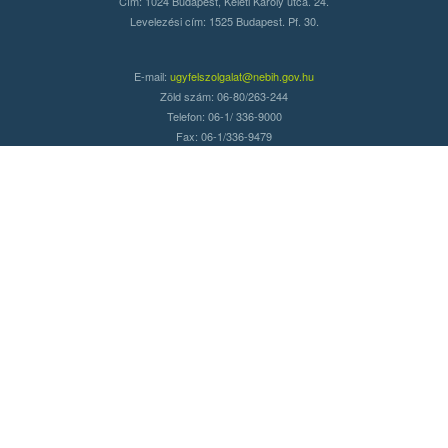
Cím: 1024 Budapest, Keleti Károly utca. 24.
Levelezési cím: 1525 Budapest. Pf. 30.
E-mail:
ugyfelszolgalat@nebih.gov.hu
Zöld szám: 06-80/263-244
Telefon: 06-1/ 336-9000
Fax: 06-1/336-9479