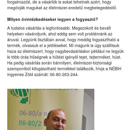
forgalmazóé, de a vásárlók is sokat tehetnek azért, hogy
megóvják magukat az élelmiszer-eredetű megbetegedéstől.
Milyen óvintézkedéseket tegyen a fogyasztó?
A tudatos vásárlás a legfontosabb. Megszokott és bevált
helyeken vásároljunk, ahol eddig sem volt problémánk az
áruval. Legyünk tisztában avval, hogy meddig fogyasztható a
termék, olvassuk el a jelöléseket. Mi magunk is úgy szállítsuk
haza az élelmiszert, hogy nagybevásárláskor például ne tegyük
ki több órás hőségnek a hűtést igénylő tejet, tejterméket, húst.
Ha pedig vásárlás során bármilyen, élelmiszer-biztonsági
szempontból kifogásolható termékkel találkozik, hívja a NÉBIH
ingyenes Zöld számát: 06-80-263-244.