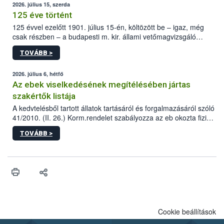
2026. július 15, szerda
125 éve történt
125 évvel ezelőtt 1901. július 15-én, költözött be – igaz, még
csak részben – a budapesti m. kir. állami vetőmagvizsgáló
állomás a Kis Rókus utca 15. szám alatti, Czigler Győző által
TOVÁBB >
tervezett új épületébe.
2026. július 6, hétfő
Az ebek viselkedésének megítélésében jártas
szakértők listája
A kedvtelésből tartott állatok tartásáról és forgalmazásáról szóló
41/2010. (II. 26.) Korm.rendelet szabályozza az eb okozta fizikai
sérülés, illetve ennek veszélye keletkezésekor felmerülő
TOVÁBB >
hatósági feladatokat, valamint a veszélyes eb tartását és annak
engedélyezését. Ezen eljárások során szükség esetén be kell
vonni az ebek viselkedésének megítélésében jártas szakértőt.
Cookie beállítások