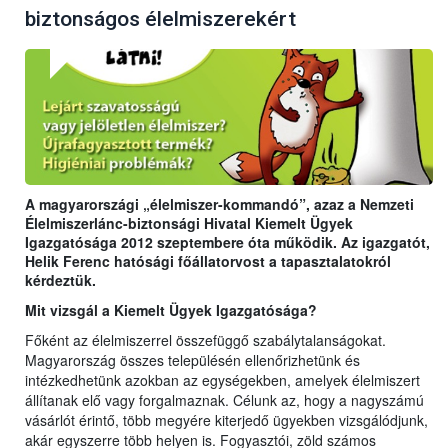
biztonságos élelmiszerekért
A magyarországi „élelmiszer-kommandó”, azaz a Nemzeti
Élelmiszerlánc-biztonsági Hivatal Kiemelt Ügyek
Igazgatósága 2012 szeptembere óta működik. Az igazgatót,
Helik Ferenc hatósági főállatorvost a tapasztalatokról
kérdeztük.
Mit vizsgál a Kiemelt Ügyek Igazgatósága?
Főként az élelmiszerrel összefüggő szabálytalanságokat.
Magyarország összes településén ellenőrizhetünk és
intézkedhetünk azokban az egységekben, amelyek élelmiszert
állítanak elő vagy forgalmaznak. Célunk az, hogy a nagyszámú
vásárlót érintő, több megyére kiterjedő ügyekben vizsgálódjunk,
akár egyszerre több helyen is. Fogyasztói, zöld számos