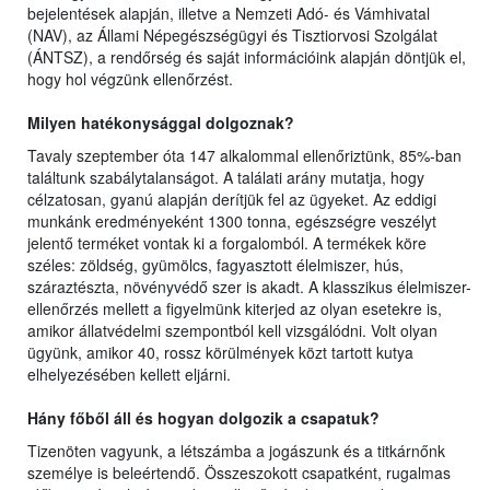
bejelentések alapján, illetve a Nemzeti Adó- és Vámhivatal
(NAV), az Állami Népegészségügyi és Tisztiorvosi Szolgálat
(ÁNTSZ), a rendőrség és saját információink alapján döntjük el,
hogy hol végzünk ellenőrzést.
Milyen hatékonysággal dolgoznak?
Tavaly szeptember óta 147 alkalommal ellenőriztünk, 85%-ban
találtunk szabálytalanságot. A találati arány mutatja, hogy
célzatosan, gyanú alapján derítjük fel az ügyeket. Az eddigi
munkánk eredményeként 1300 tonna, egészségre veszélyt
jelentő terméket vontak ki a forgalomból. A termékek köre
széles: zöldség, gyümölcs, fagyasztott élelmiszer, hús,
száraztészta, növényvédő szer is akadt. A klasszikus élelmiszer-
ellenőrzés mellett a figyelmünk kiterjed az olyan esetekre is,
amikor állatvédelmi szempontból kell vizsgálódni. Volt olyan
ügyünk, amikor 40, rossz körülmények közt tartott kutya
elhelyezésében kellett eljárni.
Hány főből áll és hogyan dolgozik a csapatuk?
Tizenöten vagyunk, a létszámba a jogászunk és a titkárnőnk
személye is beleértendő. Összeszokott csapatként, rugalmas