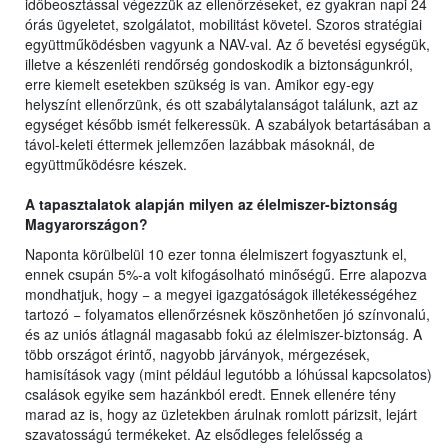
időbeosztással végezzük az ellenőrzéseket, ez gyakran napi 24
órás ügyeletet, szolgálatot, mobilitást követel. Szoros stratégiai
együttműködésben vagyunk a NAV-val. Az ő bevetési egységük,
illetve a készenléti rendőrség gondoskodik a biztonságunkról,
erre kiemelt esetekben szükség is van. Amikor egy-egy
helyszínt ellenőrzünk, és ott szabálytalanságot találunk, azt az
egységet később ismét felkeressük. A szabályok betartásában a
távol-keleti éttermek jellemzően lazábbak másoknál, de
együttműködésre készek.
A tapasztalatok alapján milyen az élelmiszer-biztonság
Magyarországon?
Naponta körülbelül 10 ezer tonna élelmiszert fogyasztunk el,
ennek csupán 5%-a volt kifogásolható minőségű. Erre alapozva
mondhatjuk, hogy − a megyei igazgatóságok illetékességéhez
tartozó − folyamatos ellenőrzésnek köszönhetően jó színvonalú,
és az uniós átlagnál magasabb fokú az élelmiszer-biztonság. A
több országot érintő, nagyobb járványok, mérgezések,
hamisítások vagy (mint például legutóbb a lóhússal kapcsolatos)
csalások egyike sem hazánkból eredt. Ennek ellenére tény
marad az is, hogy az üzletekben árulnak romlott párizsit, lejárt
szavatosságú termékeket. Az elsődleges felelősség a