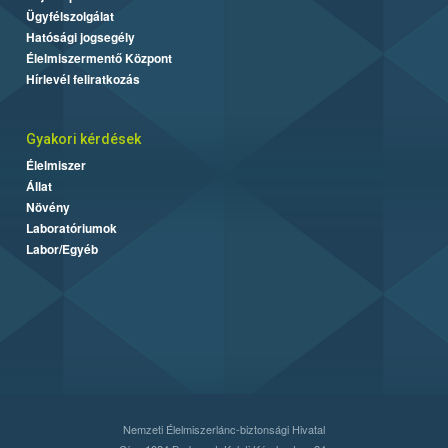
Ügyfélszolgálat
Hatósági jogsegély
Élelmiszermentő Központ
Hírlevél feliratkozás
Gyakori kérdések
Élelmiszer
Állat
Növény
Laboratóriumok
Labor/Egyéb
Nemzeti Élelmiszerlánc-biztonsági Hivatal