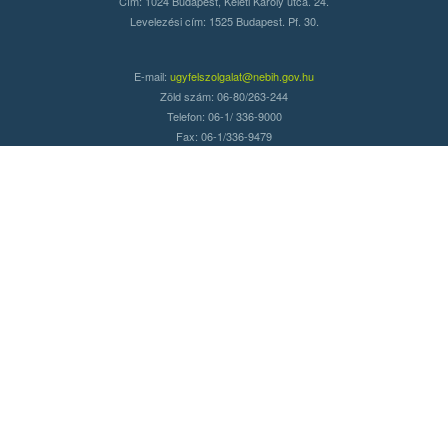
Cím: 1024 Budapest, Keleti Károly utca. 24.
Levelezési cím: 1525 Budapest. Pf. 30.
E-mail:
ugyfelszolgalat@nebih.gov.hu
Zöld szám: 06-80/263-244
Telefon: 06-1/ 336-9000
Fax: 06-1/336-9479