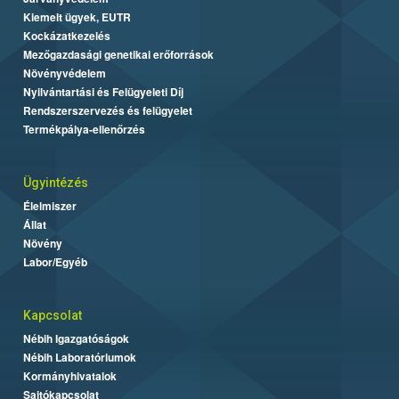
Kiemelt ügyek, EUTR
Kockázatkezelés
Mezőgazdasági genetikai erőforrások
Növényvédelem
Nyilvántartási és Felügyeleti Díj
Rendszerszervezés és felügyelet
Termékpálya-ellenőrzés
Ügyintézés
Élelmiszer
Állat
Növény
Labor/Egyéb
Kapcsolat
Nébih Igazgatóságok
Nébih Laboratóriumok
Kormányhivatalok
Sajtókapcsolat