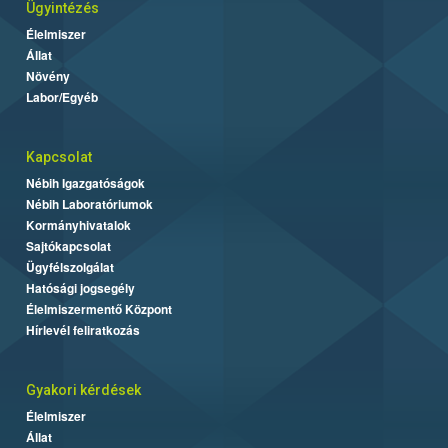
Ügyintézés
Élelmiszer
Állat
Növény
Labor/Egyéb
Kapcsolat
Nébih Igazgatóságok
Nébih Laboratóriumok
Kormányhivatalok
Sajtókapcsolat
Ügyfélszolgálat
Hatósági jogsegély
Élelmiszermentő Központ
Hírlevél feliratkozás
Gyakori kérdések
Élelmiszer
Állat