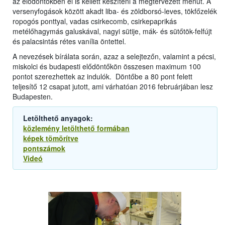
az elődöntőkben el is kellett készíteni a megtervezett menüt. A
versenyfogások között akadt liba- és zöldborsó-leves, tökfőzelék
ropogós ponttyal, vadas csirkecomb, csirkepaprikás
metélőhagymás galuskával, nagyi sütije, mák- és sütőtök-felfújt
és palacsintás rétes vanília öntettel.
A nevezések bírálata során, azaz a selejtezőn, valamint a pécsi,
miskolci és budapesti elődöntőkön összesen maximum 100
pontot szerezhettek az indulók. Döntőbe a 80 pont felett
teljesítő 12 csapat jutott, ami várhatóan 2016 februárjában lesz
Budapesten.
Letölthető anyagok:
közlemény letölthető formában
képek tömörítve
pontszámok
Videó