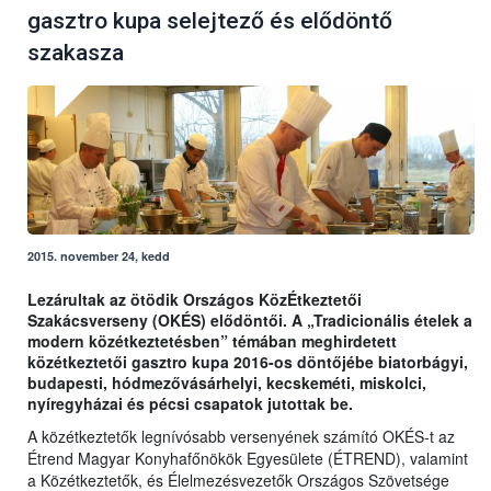
gasztro kupa selejtező és elődöntő
szakasza
2015. november 24, kedd
Lezárultak az ötödik Országos KözÉtkeztetői
Szakácsverseny (OKÉS) elődöntői. A „Tradicionális ételek a
modern közétkeztetésben” témában meghirdetett
közétkeztetői gasztro kupa 2016-os döntőjébe biatorbágyi,
budapesti, hódmezővásárhelyi, kecskeméti, miskolci,
nyíregyházai és pécsi csapatok jutottak be.
A közétkeztetők legnívósabb versenyének számító OKÉS-t az
Étrend Magyar Konyhafőnökök Egyesülete (ÉTREND), valamint
a Közétkeztetők, és Élelmezésvezetők Országos Szövetsége