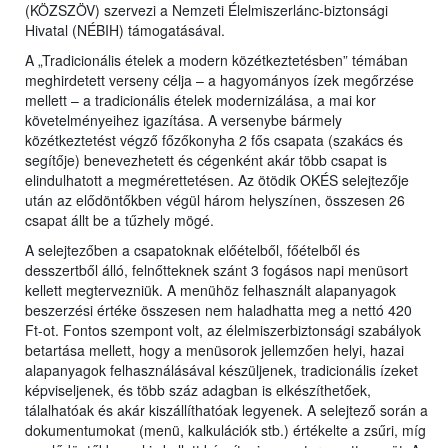
(KÖZSZÖV) szervezi a Nemzeti Élelmiszerlánc-biztonsági
Hivatal (NÉBIH) támogatásával.
A „Tradicionális ételek a modern közétkeztetésben” témában
meghirdetett verseny célja – a hagyományos ízek megőrzése
mellett – a tradicionális ételek modernizálása, a mai kor
követelményeihez igazítása. A versenybe bármely
közétkeztetést végző főzőkonyha 2 fős csapata (szakács és
segítője) benevezhetett és cégenként akár több csapat is
elindulhatott a megmérettetésen. Az ötödik OKÉS selejtezője
után az elődöntőkben végül három helyszínen, összesen 26
csapat állt be a tűzhely mögé.
A selejtezőben a csapatoknak előételből, főételből és
desszertből álló, felnőtteknek szánt 3 fogásos napi menüsort
kellett megtervezniük. A menühöz felhasznált alapanyagok
beszerzési értéke összesen nem haladhatta meg a nettó 420
Ft-ot. Fontos szempont volt, az élelmiszerbiztonsági szabályok
betartása mellett, hogy a menüsorok jellemzően helyi, hazai
alapanyagok felhasználásával készüljenek, tradicionális ízeket
képviseljenek, és több száz adagban is elkészíthetőek,
tálalhatóak és akár kiszállíthatóak legyenek. A selejtező során a
dokumentumokat (menü, kalkulációk stb.) értékelte a zsűri, míg