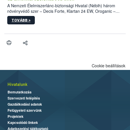
A Nemzeti Élelmiszerlánc-biztonsági Hivatal (Nébih) három
növényvédő szer – Decis Forte, Klartan 24 EW, Oroganic –
engedélyokiratát módosította, így azok a szüretet követően,
TOVÁBB >
egészen a vesszőérettség (BBCH 91) stádiumáig
felhasználhatóak a szőlőben. A kiterjesztések célja, hogy a korai
érésű szőlőkben is legyen lehetőség a károsító elleni további
védekezésre. Az Oroganic készítmény kis kiszerelésben kiskerti
felhasználók számára is elérhető és ökológiai termesztésben is
engedélyezett.
Cookie beállítások
Hivatalunk
Bemutatkozás
Szervezeti felépítés
Gazdálkodási adatok
Felügyeleti szervünk
Projektek
Kapcsolódó linkek
Adatkezelési tájékoztató