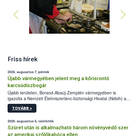
Friss hírek
2026. augusztus 7, péntek
Újabb vármegyében jelent meg a kőrisrontó
karcsúdíszbogár
Újabb területen, Borsod-Abaúj-Zemplén vármegyében is
igazolta a Nemzeti Élelmiszerlánc-biztonsági Hivatal (Nébih) a
kőrisrontó karcsúdíszbogár (Agrilus planipennis) jelenlétét. A
TOVÁBB >
kártevőt nem csak színcsapdában találták meg, de már fertőzött
fában is azonosították. A növényvédelmi szakemberek folytatják
az intenzív felderítést, emellett az intézkedéseket a szlovák
2026. augusztus 6, csütörtök
hatósággal is összehangolják a terjedés megállítása érdekében.
Szüret után is alkalmazható három növényvédő szer
az amerikai szőlőkabóca ellen