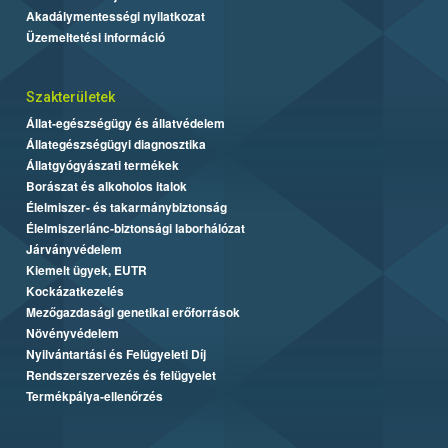
Akadálymentességi nyilatkozat
Üzemeltetési információ
Szakterületek
Állat-egészségügy és állatvédelem
Állategészségügyi diagnosztika
Állatgyógyászati termékek
Borászat és alkoholos italok
Élelmiszer- és takarmánybiztonság
Élelmiszerlánc-biztonsági laborhálózat
Járványvédelem
Kiemelt ügyek, EUTR
Kockázatkezelés
Mezőgazdasági genetikai erőforrások
Növényvédelem
Nyilvántartási és Felügyeleti Díj
Rendszerszervezés és felügyelet
Termékpálya-ellenőrzés