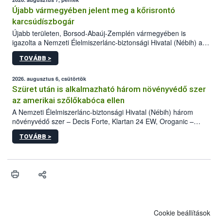
Újabb vármegyében jelent meg a kőrisrontó
karcsúdíszbogár
Újabb területen, Borsod-Abaúj-Zemplén vármegyében is
igazolta a Nemzeti Élelmiszerlánc-biztonsági Hivatal (Nébih) a
kőrisrontó karcsúdíszbogár (Agrilus planipennis) jelenlétét. A
TOVÁBB >
kártevőt nem csak színcsapdában találták meg, de már fertőzött
fában is azonosították. A növényvédelmi szakemberek folytatják
az intenzív felderítést, emellett az intézkedéseket a szlovák
2026. augusztus 6, csütörtök
hatósággal is összehangolják a terjedés megállítása érdekében.
Szüret után is alkalmazható három növényvédő szer
az amerikai szőlőkabóca ellen
A Nemzeti Élelmiszerlánc-biztonsági Hivatal (Nébih) három
növényvédő szer – Decis Forte, Klartan 24 EW, Oroganic –
engedélyokiratát módosította, így azok a szüretet követően,
TOVÁBB >
egészen a vesszőérettség (BBCH 91) stádiumáig
felhasználhatóak a szőlőben. A kiterjesztések célja, hogy a korai
érésű szőlőkben is legyen lehetőség a károsító elleni további
védekezésre. Az Oroganic készítmény kis kiszerelésben kiskerti
felhasználók számára is elérhető és ökológiai termesztésben is
engedélyezett.
Cookie beállítások