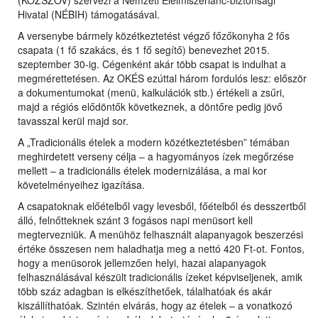
(KÖZSZÖV) szervezi a Nemzeti Élelmiszerlánc-biztonsági
Hivatal (NÉBIH) támogatásával.
A versenybe bármely közétkeztetést végző főzőkonyha 2 fős
csapata (1 fő szakács, és 1 fő segítő) benevezhet 2015.
szeptember 30-ig. Cégenként akár több csapat is indulhat a
megmérettetésen. Az OKÉS ezúttal három fordulós lesz: először
a dokumentumokat (menü, kalkulációk stb.) értékeli a zsűri,
majd a régiós elődöntők következnek, a döntőre pedig jövő
tavasszal kerül majd sor.
A „Tradicionális ételek a modern közétkeztetésben” témában
meghirdetett verseny célja – a hagyományos ízek megőrzése
mellett – a tradicionális ételek modernizálása, a mai kor
követelményeihez igazítása.
A csapatoknak előételből vagy levesből, főételből és desszertből
álló, felnőtteknek szánt 3 fogásos napi menüsort kell
megtervezniük. A menühöz felhasznált alapanyagok beszerzési
értéke összesen nem haladhatja meg a nettó 420 Ft-ot. Fontos,
hogy a menüsorok jellemzően helyi, hazai alapanyagok
felhasználásával készült tradicionális ízeket képviseljenek, amik
több száz adagban is elkészíthetőek, tálalhatóak és akár
kiszállíthatóak. Szintén elvárás, hogy az ételek – a vonatkozó