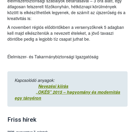
élelmiszerbiztonsági szabályok betartásával – 3 óra alatt, egy
átlagosan felszerelt főzőkonyhán, hétköznapi körülmények
között is elkészíthetőek legyenek, de számít az újszerűség és a
kreativitás is:
A novemberi régiós elődöntőkben a versenyzőknek 5 adagban
kell majd elkészíteniük a nevezett ételeket, a jövő tavaszi
döntőbe pedig a legjobb tíz csapat juthat be.
Élelmiszer- és Takarmánybiztonsági Igazgatóság
Kapcsolódó anyagok:
Nevezési kiírás
„OKÉS” 2015 – hagyomány és modernitás
egy tányéron
Friss hírek
2026. augusztus 7, péntek