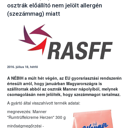
osztrák előállító nem jelölt allergén
(szezámmag) miatt
2016. július 18, hétfő
A NÉBIH a múlt hét végén, az EU gyorsriasztási rendszerén
értesült arról, hogy januárban Magyarországra is
szállítottak abból az osztrák Manner nápolyiból, melynek
csomagolásán nem jelölték, hogy szezámmagot tartalmaz.
A gyártó által visszahívott termék adatai:
megnevezés: Manner
"Rumtrüffelcreme Herzen" 300 g
minőségmegőrzési -