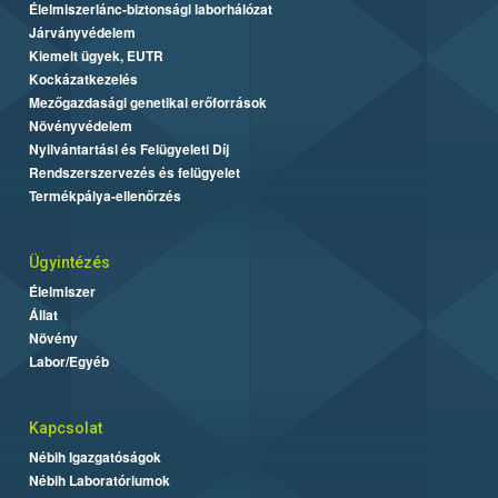
Élelmiszerlánc-biztonsági laborhálózat
Járványvédelem
Kiemelt ügyek, EUTR
Kockázatkezelés
Mezőgazdasági genetikai erőforrások
Növényvédelem
Nyilvántartási és Felügyeleti Díj
Rendszerszervezés és felügyelet
Termékpálya-ellenőrzés
Ügyintézés
Élelmiszer
Állat
Növény
Labor/Egyéb
Kapcsolat
Nébih Igazgatóságok
Nébih Laboratóriumok