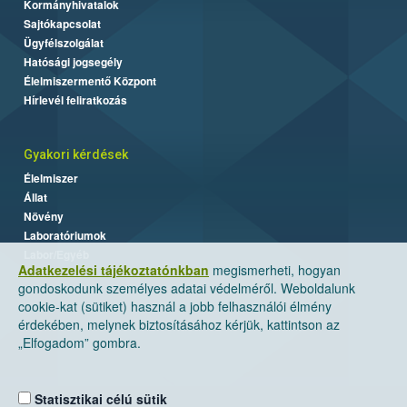
Kormányhivatalok
Sajtókapcsolat
Ügyfélszolgálat
Hatósági jogsegély
Élelmiszermentő Központ
Hírlevél feliratkozás
Gyakori kérdések
Élelmiszer
Állat
Növény
Laboratóriumok
Labor/Egyéb
Adatkezelési tájékoztatónkban
megismerheti, hogyan
gondoskodunk személyes adatai védelméről. Weboldalunk
cookie-kat (sütiket) használ a jobb felhasználói élmény
érdekében, melynek biztosításához kérjük, kattintson az
„Elfogadom” gombra.
Statisztikai célú sütik