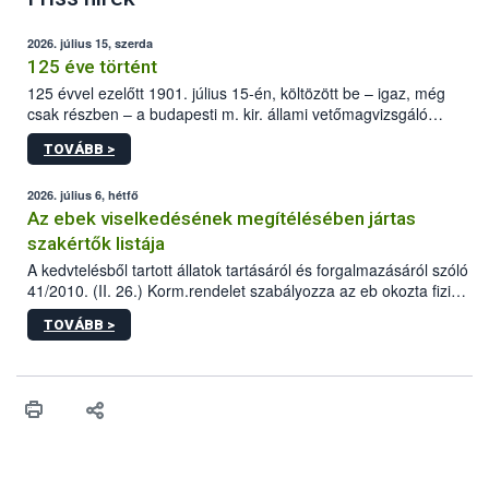
2026. július 15, szerda
125 éve történt
125 évvel ezelőtt 1901. július 15-én, költözött be – igaz, még
csak részben – a budapesti m. kir. állami vetőmagvizsgáló
állomás a Kis Rókus utca 15. szám alatti, Czigler Győző által
TOVÁBB >
tervezett új épületébe.
2026. július 6, hétfő
Az ebek viselkedésének megítélésében jártas
szakértők listája
A kedvtelésből tartott állatok tartásáról és forgalmazásáról szóló
41/2010. (II. 26.) Korm.rendelet szabályozza az eb okozta fizikai
sérülés, illetve ennek veszélye keletkezésekor felmerülő
TOVÁBB >
hatósági feladatokat, valamint a veszélyes eb tartását és annak
engedélyezését. Ezen eljárások során szükség esetén be kell
vonni az ebek viselkedésének megítélésében jártas szakértőt.