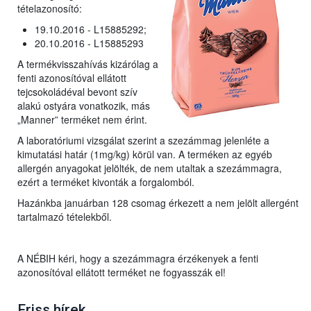
tételazonosító:
19.10.2016 - L15885292;
20.10.2016 - L15885293
A termékvisszahívás kizárólag a
fenti azonosítóval ellátott
tejcsokoládéval bevont szív
alakú ostyára vonatkozik, más
„Manner” terméket nem érint.
A laboratóriumi vizsgálat szerint a szezámmag jelenléte a
kimutatási határ (1mg/kg) körül van. A terméken az egyéb
allergén anyagokat jelölték, de nem utaltak a szezámmagra,
ezért a terméket kivonták a forgalomból.
Hazánkba januárban 128 csomag érkezett a nem jelölt allergént
tartalmazó tételekből.
A NÉBIH kéri, hogy a szezámmagra érzékenyek a fenti
azonosítóval ellátott terméket ne fogyasszák el!
Friss hírek