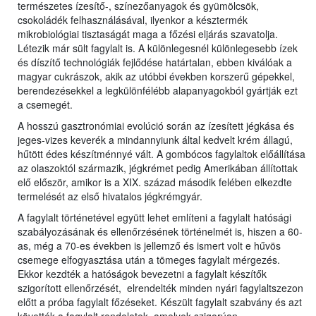
természetes ízesítő-, színezőanyagok és gyümölcsök,
csokoládék felhasználásával, ilyenkor a késztermék
mikrobiológiai tisztaságát maga a főzési eljárás szavatolja.
Létezik már sült fagylalt is. A különlegesnél különlegesebb ízek
és díszítő technológiák fejlődése határtalan, ebben kiválóak a
magyar cukrászok, akik az utóbbi években korszerű gépekkel,
berendezésekkel a legkülönfélébb alapanyagokból gyártják ezt
a csemegét.
A hosszú gasztronómiai evolúció során az ízesített jégkása és
jeges-vizes keverék a mindannyiunk által kedvelt krém állagú,
hűtött édes készítménnyé vált. A gombócos fagylaltok előállítása
az olaszoktól származik, jégkrémet pedig Amerikában állítottak
elő először, amikor is a XIX. század második felében elkezdte
termelését az első hivatalos jégkrémgyár.
A fagylalt történetével együtt lehet említeni a fagylalt hatósági
szabályozásának és ellenőrzésének történelmét is, hiszen a 60-
as, még a 70-es években is jellemző és ismert volt e hűvös
csemege elfogyasztása után a tömeges fagylalt mérgezés.
Ekkor kezdték a hatóságok bevezetni a fagylalt készítők
szigorított ellenőrzését, elrendelték minden nyári fagylaltszezon
előtt a próba fagylalt főzéseket. Készült fagylalt szabvány és azt