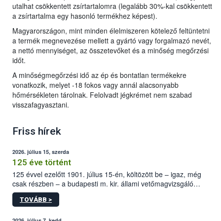
utalhat csökkentett zsírtartalomra (legalább 30%-kal csökkentett
a zsírtartalma egy hasonló termékhez képest).
Magyarországon, mint minden élelmiszeren kötelező feltüntetni
a termék megnevezése mellett a gyártó vagy forgalmazó nevét,
a nettó mennyiséget, az összetevőket és a minőség megőrzési
időt.
A minőségmegőrzési idő az ép és bontatlan termékekre
vonatkozik, melyet -18 fokos vagy annál alacsonyabb
hőmérsékleten tárolnak. Felolvadt jégkrémet nem szabad
visszafagyasztani.
Friss hírek
2026. július 15, szerda
125 éve történt
125 évvel ezelőtt 1901. július 15-én, költözött be – igaz, még
csak részben – a budapesti m. kir. állami vetőmagvizsgáló
állomás a Kis Rókus utca 15. szám alatti, Czigler Győző által
TOVÁBB >
tervezett új épületébe.
2026. július 7, kedd