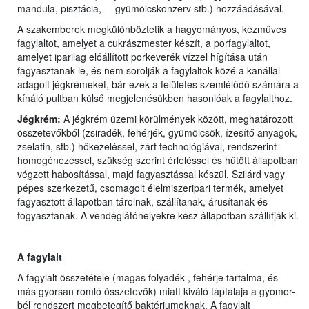
mandula, pisztácia, gyümölcskonzerv stb.) hozzáadásával.
A szakemberek megkülönböztetik a hagyományos, kézműves
fagylaltot, amelyet a cukrászmester készít, a porfagylaltot,
amelyet iparilag előállított porkeverék vízzel hígítása után
fagyasztanak le, és nem sorolják a fagylaltok közé a kanállal
adagolt jégkrémeket, bár ezek a felületes szemlélődő számára a
kínáló pultban külső megjelenésükben hasonlóak a fagylalthoz.
Jégkrém:
A jégkrém üzemi körülmények között, meghatározott
összetevőkből (zsiradék, fehérjék, gyümölcsök, ízesítő anyagok,
zselatin, stb.) hőkezeléssel, zárt technológiával, rendszerint
homogénezéssel, szükség szerint érleléssel és hűtött állapotban
végzett habosítással, majd fagyasztással készül. Szilárd vagy
pépes szerkezetű, csomagolt élelmiszeripari termék, amelyet
fagyasztott állapotban tárolnak, szállítanak, árusítanak és
fogyasztanak. A vendéglátóhelyekre kész állapotban szállítják ki.
A fagylalt
A fagylalt összetétele (magas folyadék-, fehérje tartalma, és
más gyorsan romló összetevők) miatt kiváló táptalaja a gyomor-
bél rendszert megbetegítő baktériumoknak. A fagylalt