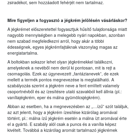
zsiradékot, sem hozzáadott fehérjét nem tartalmaz.
Mire figyeljen a fogyasztó a jégkrém jelölésén vásárláskor?
A jégkrémet előszeretettel fogyasztjuk hűsítő tulajdonsága miatt
nagyobb mennyiségben a melegebb nyári napokban, azonban
nem szabad megfeledkezni arról, hogy akár a többi
édességnek, egyes jégkrémfajtáknak viszonylag magas az
energiatartalma.
A boltokban sokszor lehet olyan jégkrémekkel találkozni,
amelyeknek a nevéből nem derül ki pontosan, mit is rejt a
csomagolás. Ezek az úgynevezett „fantázianevek”, de ezek
mellett a termék pontos megnevezése is megtalálható. A
szabályozás szerint a jégkrém neve a fent említett valamely
csoportnévből és az ízesítésre utaló szavakból kell állnia (pl.:
vaníliajégkrém, eper és málna gyümölcsjégkrém).
Abban az esetben, ha a megnevezésben az „…ízű” szót találjuk,
az azt jelenti, hogy a jégkrém ízesítése kizárólag aromával
történt, pl.: málna ízű jégkrém esetén a málna ízt aromával érte
el a gyártó. E szabály alól csak a puncs és a vanília képez
kivételt. Továbbá a kizárólag aromát tartalmazó jégkrémek