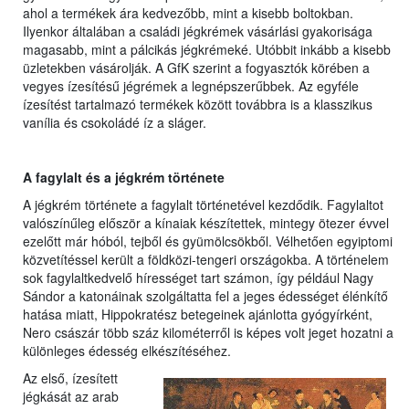
ahol a termékek ára kedvezőbb, mint a kisebb boltokban.
Ilyenkor általában a családi jégkrémek vásárlási gyakorisága
magasabb, mint a pálcikás jégkrémeké. Utóbbit inkább a kisebb
üzletekben vásárolják. A GfK szerint a fogyasztók körében a
vegyes ízesítésű jégrémek a legnépszerűbbek. Az egyféle
ízesítést tartalmazó termékek között továbbra is a klasszikus
vanília és csokoládé íz a sláger.
A fagylalt és a jégkrém története
A jégkrém története a fagylalt történetével kezdődik. Fagylaltot
valószínűleg először a kínaiak készítettek, mintegy ötezer évvel
ezelőtt már hóból, tejből és gyümölcsökből. Vélhetően egyiptomi
közvetítéssel került a földközi-tengeri országokba. A történelem
sok fagylaltkedvelő hírességet tart számon, így például Nagy
Sándor a katonáinak szolgáltatta fel a jeges édességet élénkítő
hatása miatt, Hippokratész betegeinek ajánlotta gyógyírként,
Nero császár több száz kilométerről is képes volt jeget hozatni a
különleges édesség elkészítéséhez.
Az első, ízesített
jégkását az arab