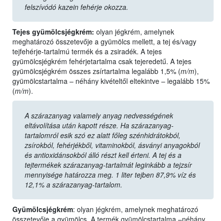
felszívódó kazein fehérje okozza.
Tejes gyümölcsjégkrém:
olyan jégkrém, amelynek
meghatározó összetevője a gyümölcs mellett, a tej és/vagy
tejfehérje-tartalmú termék és a zsiradék. A tejes
gyümölcsjégkrém fehérjetartalma csak tejeredetű. A tejes
gyümölcsjégkrém összes zsírtartalma legalább 1,5% (
m/m
),
gyümölcstartalma – néhány kivételtől eltekintve – legalább 15%
(
m/m
).
A szárazanyag valamely anyag nedvességének
eltávolítása után kapott része. Ha szárazanyag-
tartalomról esik szó ez alatt főleg szénhidrátokból,
zsírokból, fehérjékből, vitaminokból, ásványi anyagokból
és antioxidánsokból álló részt kell érteni. A tej és a
tejtermékek szárazanyag-tartalmát leginkább a tejzsír
mennyisége határozza meg. 1 liter tejben 87,9% víz és
12,1% a szárazanyag-tartalom.
Gyümölcsjégkrém
: olyan jégkrém, amelynek meghatározó
összetevője a gyümölcs. A termék gyümölcstartalma –néhány