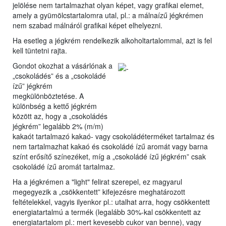
jelölése nem tartalmazhat olyan képet, vagy grafikai elemet,
amely a gyümölcstartalomra utal, pl.: a málnaízű jégkrémen
nem szabad málnáról grafikai képet elhelyezni.
Ha esetleg a jégkrém rendelkezik alkoholtartalommal, azt is fel
kell tüntetni rajta.
Gondot okozhat a vásárlónak a
„csokoládés” és a „csokoládé
ízű” jégkrém
megkülönböztetése. A
különbség a kettő jégkrém
között az, hogy a „csokoládés
jégkrém” legalább 2% (m/m)
kakaót tartalmazó kakaó- vagy csokoládéterméket tartalmaz és
nem tartalmazhat kakaó és csokoládé ízű aromát vagy barna
színt erősítő színezéket, míg a „csokoládé ízű jégkrém” csak
csokoládé ízű aromát tartalmaz.
Ha a jégkrémen a "light" felirat szerepel, ez magyarul
megegyezik a „csökkentett” kifejezésre meghatározott
feltételekkel, vagyis ilyenkor pl.: utalhat arra, hogy csökkentett
energiatartalmú a termék (legalább 30%-kal csökkentett az
energiatartalom pl.: mert kevesebb cukor van benne), vagy