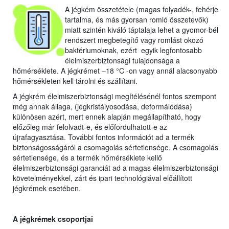
A jégkém összetétele (magas folyadék-, fehérje
tartalma, és más gyorsan romló összetevők)
miatt szintén kiváló táptalaja lehet a gyomor-bél
rendszert megbetegítő vagy romlást okozó
baktériumoknak, ezért egyik legfontosabb
élelmiszerbiztonsági tulajdonsága a
hőmérséklete. A jégkrémet –18 °C -on vagy annál alacsonyabb
hőmérsékleten kell tárolni és szállítani.
A jégkrém élelmiszerbiztonsági megítélésénél fontos szempont
még annak állaga, (jégkristályosodása, deformálódása)
különösen azért, mert ennek alapján megállapítható, hogy
előzőleg már felolvadt-e, és előfordulhatott-e az
újrafagyasztása. További fontos információt ad a termék
biztonságosságáról a csomagolás sértetlensége. A csomagolás
sértetlensége, és a termék hőmérséklete kellő
élelmiszerbiztonsági garanciát ad a magas élelmiszerbiztonsági
követelményekkel, zárt és ipari technológiával előállított
jégkrémek esetében.
A jégkrémek csoportjai