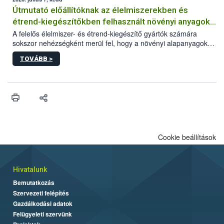
Útmutató előállítóknak az élelmiszerekben és
étrend-kiegészítőkben felhasznált növényi anyagok,
növényi kivonatok élelmiszer-biztonsági
A felelős élelmiszer- és étrend-kiegészítő gyártók számára
sokszor nehézségként merül fel, hogy a növényi alapanyagok
kockázatértékeléséhez szükséges adatbázisokról
és kivonatok, melyek jelenleg uniós szinten nem szabályozottak,
TOVÁBB >
milyen tisztasági, minőségi és biztonsági paramétereknek
feleljenek meg. Mivel a termékért a gyártó a felelős, neki kell
minden adatot összevetve dönteni arról, hogy egy alapanyagot
végül felhasznál vagy nem a termékében. Ebben a döntési
folyamatban szeretnénk segítséget nyújtani a vállalkozásnak az
alábbi, adatbázisokat, útmutatókat, segédanyagokat tartalmazó
összefoglaló anyaggal.
Cookie beállítások
Hivatalunk
Bemutatkozás
Szervezeti felépítés
Gazdálkodási adatok
Felügyeleti szervünk