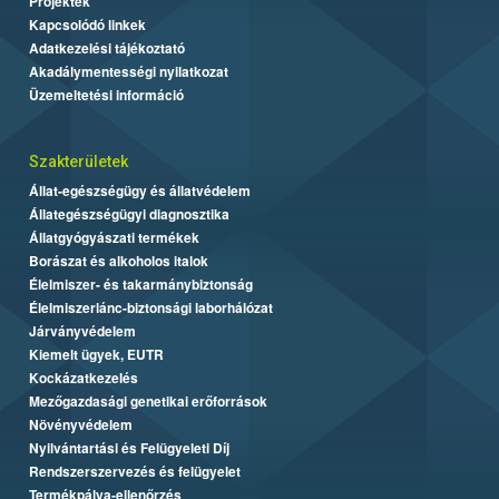
Projektek
Kapcsolódó linkek
Adatkezelési tájékoztató
Akadálymentességi nyilatkozat
Üzemeltetési információ
Szakterületek
Állat-egészségügy és állatvédelem
Állategészségügyi diagnosztika
Állatgyógyászati termékek
Borászat és alkoholos italok
Élelmiszer- és takarmánybiztonság
Élelmiszerlánc-biztonsági laborhálózat
Járványvédelem
Kiemelt ügyek, EUTR
Kockázatkezelés
Mezőgazdasági genetikai erőforrások
Növényvédelem
Nyilvántartási és Felügyeleti Díj
Rendszerszervezés és felügyelet
Termékpálya-ellenőrzés