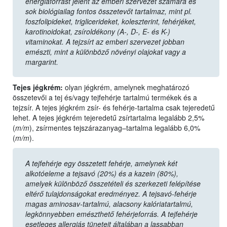
energiaforrást jelent az emberi szervezet számára és
sok biológiailag fontos összetevőt tartalmaz, mint pl.
foszfolipideket, triglicerideket, koleszterint, fehérjéket,
karotinoidokat, zsíroldékony (A-, D-, E- és K-)
vitaminokat. A tejzsírt az emberi szervezet jobban
emészti, mint a különböző növényi olajokat vagy a
margarint.
Tejes jégkrém:
olyan jégkrém, amelynek meghatározó
összetevői a tej és/vagy tejfehérje tartalmú termékek és a
tejzsír. A tejes jégkrém zsír- és fehérje-tartalma csak tejeredetű
lehet. A tejes jégkrém tejeredetű zsírtartalma legalább 2,5%
(
m/m
), zsírmentes tejszárazanyag–tartalma legalább 6,0%
(
m/m
).
A tejfehérje egy összetett fehérje, amelynek két
alkotóeleme a tejsavó (20%) és a kazein (80%),
amelyek különböző összetételi és szerkezeti felépítése
eltérő tulajdonságokat eredményez. A tejsavó-fehérje
magas aminosav-tartalmú, alacsony kalóriatartalmú,
legkönnyebben emészthető fehérjeforrás. A tejfehérje
esetleges allergiás tüneteit általában a lassabban