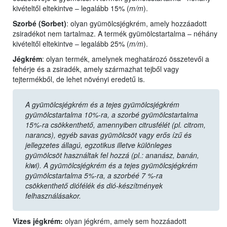
kivételtől eltekintve – legalább 15% (
m/m
).
Szorbé (Sorbet
)
:
olyan gyümölcsjégkrém, amely hozzáadott
zsiradékot nem tartalmaz. A termék gyümölcstartalma – néhány
kivételtől eltekintve – legalább 25% (
m/m
).
Jégkrém
: olyan termék, amelynek meghatározó összetevői a
fehérje és a zsiradék, amely származhat tejből vagy
tejtermékből, de lehet növényi eredetű is.
A gyümölcsjégkrém és a tejes gyümölcsjégkrém
gyümölcstartalma 10%-ra, a szorbé gyümölcstartalma
15%-ra csökkenthető, amennyiben citrusfélét (pl. citrom,
narancs), egyéb savas gyümölcsöt vagy erős ízű és
jellegzetes állagú, egzotikus illetve különleges
gyümölcsöt használtak fel hozzá (pl.: ananász, banán,
kiwi). A gyümölcsjégkrém és a tejes gyümölcsjégkrém
gyümölcstartalma 5%-ra, a szorbéé 7 %-ra
csökkenthető diófélék és dió-készítmények
felhasználásakor.
Vizes jégkrém
:
olyan jégkrém, amely sem hozzáadott