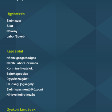
Ügyintézés
Élelmiszer
Állat
Növény
Labor/Egyéb
Kapcsolat
Nébih Igazgatóságok
Nébih Laboratóriumok
Kormányhivatalok
Sajtókapcsolat
Ügyfélszolgálat
Hatósági jogsegély
Élelmiszermentő Központ
Hírlevél feliratkozás
Gyakori kérdések