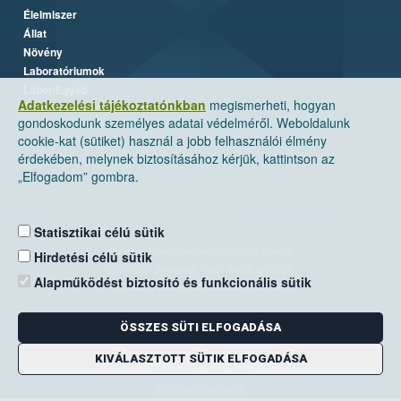
Élelmiszer
Állat
Növény
Laboratóriumok
Labor/Egyéb
Adatkezelési tájékoztatónkban
megismerheti, hogyan
gondoskodunk személyes adatai védelméről. Weboldalunk
cookie-kat (sütiket) használ a jobb felhasználói élmény
érdekében, melynek biztosításához kérjük, kattintson az
„Elfogadom” gombra.
Statisztikai célú sütik
Nemzeti Élelmiszerlánc-biztonsági Hivatal
Hirdetési célú sütik
Cím: 1024 Budapest, Keleti Károly utca. 24.
Alapműködést biztosító és funkcionális sütik
Levelezési cím: 1525 Budapest. Pf. 30.
ÖSSZES SÜTI ELFOGADÁSA
E-mail:
ugyfelszolgalat@nebih.gov.hu
Zöld szám: 06-80/263-244
KIVÁLASZTOTT SÜTIK ELFOGADÁSA
Telefon: 06-1/ 336-9000
Fax: 06-1/336-9479