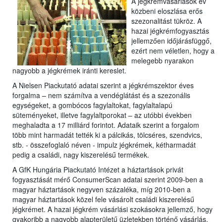
A jégkrémvásárlások év
közbeni eloszlása erős
szezonalitást tükröz.
A
hazai jégkrémfogyasztás
jellemzően időjárásfüggő,
ezért nem véletlen, hogy a
melegebb nyarakon
nagyobb a jégkrémek iránti kereslet.
A Nielsen Piackutató adatai szerint a jégkrémszektor éves
forgalma – nem számítva a vendéglátást és a szezonális
egységeket, a gombócos fagylaltokat, fagylaltalapú
süteményeket, illetve fagylaltporokat – az utóbbi években
meghaladta a 17 milliárd forintot. Adataik szerint a forgalom
több mint harmadát tették ki a pálcikás, tölcséres, szendvics,
stb. - összefoglaló néven - impulz jégkrémek, kétharmadát
pedig a családi, nagy kiszerelésű termékek.
A GfK Hungária Piackutató Intézet a háztartások privát
fogyasztását mérő ConsumerScan adatai szerint 2009-ben a
magyar háztartások negyven százaléka, míg 2010-ben a
magyar háztartások közel fele vásárolt családi kiszerelésű
jégkrémet. A hazai jégkrém vásárlási szokásokra jellemző, hogy
gyakoribb a nagyobb alapterületű üzletekben történő vásárlás,