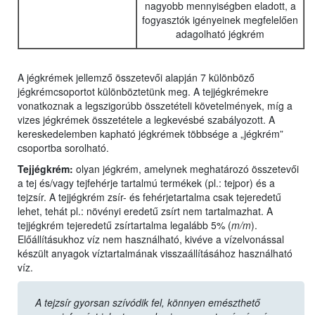
nagyobb mennyiségben eladott, a
fogyasztók igényeinek megfelelően
adagolható jégkrém
A jégkrémek jellemző összetevői alapján 7 különböző
jégkrémcsoportot különböztetünk meg. A tejjégkrémekre
vonatkoznak a legszigorúbb összetételi követelmények, míg a
vizes jégkrémek összetétele a legkevésbé szabályozott. A
kereskedelemben kapható jégkrémek többsége a „jégkrém”
csoportba sorolható.
Tejjégkrém:
olyan jégkrém, amelynek meghatározó összetevői
a tej és/vagy tejfehérje tartalmú termékek (pl.: tejpor) és a
tejzsír. A tejjégkrém zsír- és fehérjetartalma csak tejeredetű
lehet, tehát pl.: növényi eredetű zsírt nem tartalmazhat. A
tejjégkrém tejeredetű zsírtartalma legalább 5% (
m/m
).
Előállításukhoz víz nem használható, kivéve a vízelvonással
készült anyagok víztartalmának visszaállításához használható
víz.
A tejzsír gyorsan szívódik fel, könnyen emészthető