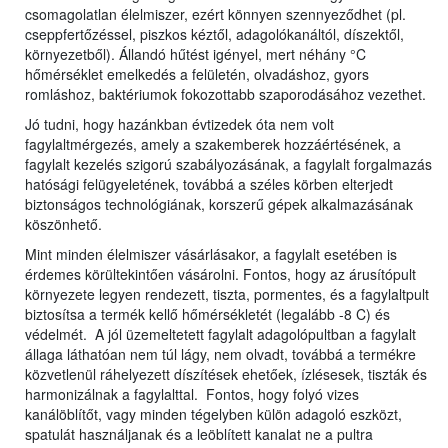
csomagolatlan élelmiszer, ezért könnyen szennyeződhet (pl.
cseppfertőzéssel, piszkos kéztől, adagolókanáltól, díszektől,
környezetből). Állandó hűtést igényel, mert néhány °C
hőmérséklet emelkedés a felületén, olvadáshoz, gyors
romláshoz, baktériumok fokozottabb szaporodásához vezethet.
Jó tudni, hogy hazánkban évtizedek óta nem volt
fagylaltmérgezés, amely a szakemberek hozzáértésének, a
fagylalt kezelés szigorú szabályozásának, a fagylalt forgalmazás
hatósági felügyeletének, továbbá a széles körben elterjedt
biztonságos technológiának, korszerű gépek alkalmazásának
köszönhető.
Mint minden élelmiszer vásárlásakor, a fagylalt esetében is
érdemes körültekintően vásárolni. Fontos, hogy az árusítópult
környezete legyen rendezett, tiszta, pormentes, és a fagylaltpult
biztosítsa a termék kellő hőmérsékletét (legalább -8 C) és
védelmét. A jól üzemeltetett fagylalt adagolópultban a fagylalt
állaga láthatóan nem túl lágy, nem olvadt, továbbá a termékre
közvetlenül ráhelyezett díszítések ehetőek, ízlésesek, tiszták és
harmonizálnak a fagylalttal. Fontos, hogy folyó vizes
kanálöblítőt, vagy minden tégelyben külön adagoló eszközt,
spatulát használjanak és a leöblített kanalat ne a pultra