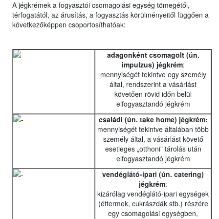
A jégkrémek a fogyasztói csomagolási egység tömegétől,
térfogatától, az árusítás, a fogyasztás körülményeitől függően a
következőképpen csoportosíthatóak:
adagonként csomagolt (ún.
impulzus) jégkrém
:
mennyiségét tekintve egy személy
által, rendszerint a vásárlást
követően rövid időn belül
elfogyasztandó jégkrém
családi (ún. take home) jégkrém:
mennyiségét tekintve általában több
személy által, a vásárlást követő
esetleges „otthoni” tárolás után
elfogyasztandó jégkrém
vendéglátó-ipari (ún. catering)
jégkrém
:
kizárólag vendéglátó-ipari egységek
(éttermek, cukrászdák stb.) részére
egy csomagolási egységben,