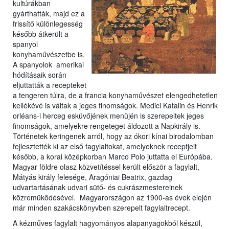
kultúrákban
gyárthatták, majd ez a
frissítő különlegesség
később átkerült a
spanyol
konyhaművészetbe is.
A spanyolok amerikai
hódításaik során
eljuttatták a recepteket
a tengeren túlra, de a francia konyhaművészet elengedhetetlen
kellékévé is váltak a jeges finomságok. Medici Katalin és Henrik
orléans-i herceg esküvőjének menüjén is szerepeltek jeges
finomságok, amelyekre rengeteget áldozott a Napkirály is.
Történetek keringenek arról, hogy az ókori kínai birodalomban
fejlesztették ki az első fagylaltokat, amelyeknek receptjeit
később, a korai középkorban Marco Polo juttatta el Európába.
Magyar földre olasz közvetítéssel került először a fagylalt,
Mátyás király felesége, Aragóniai Beatrix, gazdag
udvartartásának udvari sütő- és cukrászmestereinek
közreműködésével. Magyarországon az 1900-as évek elején
már minden szakácskönyvben szerepelt fagylaltrecept.
A kézműves fagylalt hagyományos alapanyagokból készül,