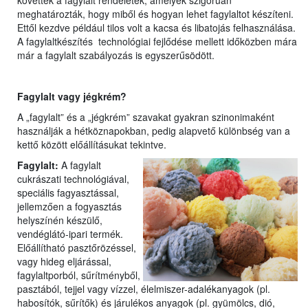
követték a fagylalt rendeletek, amelyek szigorúan
meghatározták, hogy miből és hogyan lehet fagylaltot készíteni.
Ettől kezdve például tilos volt a kacsa és libatojás felhasználása.
A fagylaltkészítés technológiai fejlődése mellett időközben mára
már a fagylalt szabályozás is egyszerűsödött.
Fagylalt vagy jégkrém?
A „fagylalt” és a „jégkrém” szavakat gyakran szinonimaként
használják a hétköznapokban, pedig alapvető különbség van a
kettő között előállításukat tekintve.
Fagylalt:
A fagylalt
cukrászati technológiával,
speciális fagyasztással,
jellemzően a fogyasztás
helyszínén készülő,
vendéglátó-ipari termék.
Előállítható pasztőrözéssel,
vagy hideg eljárással,
fagylaltporból, sűrítményből,
pasztából, tejjel vagy vízzel, élelmiszer-adalékanyagok (pl.
habosítók, sűrítők) és járulékos anyagok (pl. gyümölcs, dió,