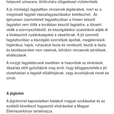
helyezett szivacsra, törlőruhára ütögetéssel víztelenítsék.
A jó minőségű fagylaltban nincsenek jégdarabok, mert az a
megolvadt fagylalt visszafagyasztásakor keletkezhet. Az
igényesen üzemeltetett fagylaltozóban a frissen készült
fagylaltot nem töltik a korábban készült fagylaltra, a tölcsért
védik a szennyeződéstől, és kiszolgáláskor szalvétával adják át
a kiválasztott nyalánkságokat a vásárlónak. A jól üzemelő
fagylaltozóban a kiszolgáló személyek ápoltak, megjelenésük
higiénikus, hajuk, ruházatuk tiszta és rendezett, kezük is tiszta
és kézékszereket nem viselnek, bőrükön nincsenek sérülések,
elváltozások.
A mozgó fagylaltárusok esetében is hasonlóak az elvárások.
Vásárlás előtt győződjünk meg arról, hogy kifüggesztették-e jól
olvashatóan a fagylalt előállítójának, vagy árusítójának nevét és
címét.
A jégkrém
A jégrémmel kapcsolatban kialakult magyar szokásokat és az
ezekből következő fogyasztói elvárásokat a Magyar
Élelmiszerkönyv tartalmazza.