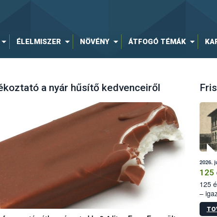
ÉLELMISZER
NÖVÉNY
ÁTFOGÓ TÉMÁK
KA
jékoztató a nyár hűsítő kedvenceiről
Fris
2026. j
125 
125 é
– iga
állam
TO
15. sz