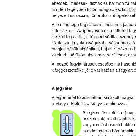
ehetőek, ízlésesek, tiszták és harmonizálnak
minden tégelyben külön adagoló eszközt, spa
helyezett szivacsra, törlőruhára ütögetéssel 
A jó minőségű fagylaltban nincsenek jégdar
keletkezhet. Az igényesen üzemeltetett fagyl
készült fagylaltra, a tölcsért védik a szenny
kiválasztott nyalánkságokat a vásárlónak. A
megjelenésük higiénikus, hajuk, ruházatuk t
viselnek, bőrükön nincsenek sérülések, elv
A mozgó fagylaltárusok esetében is hasonló
kifüggesztették-e jól olvashatóan a fagylalt 
A jégkrém
A jégrémmel kapcsolatban kialakult magyar 
a Magyar Élelmiszerkönyv tartalmazza.
A jégkém összetétele (maga
összetevők) miatt szintén k
vagy romlást okozó baktéri
tulajdonsága a hőmérséklet