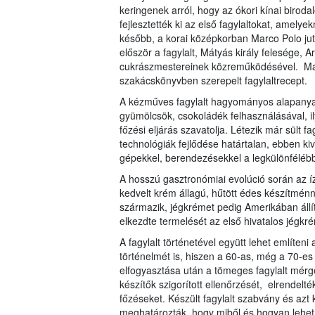
keringenek arról, hogy az ókori kínai birod
fejlesztették ki az első fagylaltokat, amelyek
később, a korai középkorban Marco Polo jutt
először a fagylalt, Mátyás király felesége, 
cukrászmestereinek közreműködésével. Ma
szakácskönyvben szerepelt fagylaltrecept.
A kézműves fagylalt hagyományos alapanyag
gyümölcsök, csokoládék felhasználásával, i
főzési eljárás szavatolja. Létezik már sült f
technológiák fejlődése határtalan, ebben k
gépekkel, berendezésekkel a legkülönféléb
A hosszú gasztronómiai evolúció során az íz
kedvelt krém állagú, hűtött édes készítménny
származik, jégkrémet pedig Amerikában állít
elkezdte termelését az első hivatalos jégkr
A fagylalt történetével együtt lehet említen
történelmét is, hiszen a 60-as, még a 70-es
elfogyasztása után a tömeges fagylalt mérg
készítők szigorított ellenőrzését, elrendelté
főzéseket. Készült fagylalt szabvány és azt 
meghatározták, hogy miből és hogyan lehet fa