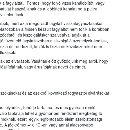
 a fagylalttal. Fontos, hogy folyó vizes kanálöblítőt, vagy
tulát használjanak és a leöblített kanalat ne a pultra
víztelenítsék.
abok, mert az a megolvadt fagylalt visszafagyasztásakor
altozóban a frissen készült fagylaltot nem töltik a korábban
eződéstől, és kiszolgáláskor szalvétával adják át a
 jól üzemelő fagylaltozóban a kiszolgáló személyek ápoltak,
iszta és rendezett, kezük is tiszta és kézékszereket nem
áltozások.
ak az elvárások. Vásárlás előtt győződjünk meg arról, hogy
előállítójának, vagy árusítójának nevét és címét.
szokásokat és az ezekből következő fogyasztói elvárásokat
s folyadék-, fehérje tartalma, és más gyorsan romló
iváló táptalaja lehet a gyomor-bél rendszert megbetegítő
umoknak, ezért egyik legfontosabb élelmiszerbiztonsági
e. A jégkrémet –18 °C -on vagy annál alacsonyabb