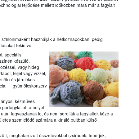
technológiai fejlődése mellett időközben mára már a fagylalt
an szinonimaként használják a hétköznapokban, pedig
ításukat tekintve.
l, speciális
színén készülő,
rözéssel, vagy hideg
tából, tejjel vagy vízzel,
ítők) és járulékos
ztácia, gyümölcskonzerv
mányos, kézműves
a porfagylaltot, amelyet
sa után fagyasztanak le, és nem sorolják a fagylaltok közé a
lületes szemlélődő számára a kínáló pultban külső
tt, meghatározott összetevőkből (zsiradék, fehérjék,