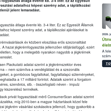
ogyasztás átlaga évente kb. 3-4 liter. Ez az Egyesült
épüle
yasztási adataihoz képest szerény adat, a táplálkozási
lenül jelent lemaradást.
yasztás átlaga évente kb. 3-4 liter. Ez az Egyesült Államok
taihoz képest szerény adat, a táplálkozási ajánlásokat is
2026. j
radást.
Útmu
krémvásárlások év közbeni eloszlása erős szezonalitást
élel
.
A hazai jégkrémfogyasztás jellemzően időjárásfüggő, ezért
kieg
A fel
életlen, hogy a melegebb nyarakon nagyobb a jégkrémek
számá
anya
 kereslet.
növén
bizt
TO
lsen Piackutató adatai szerint a jégkrémszektor éves
jelen
szük
lma – nem számítva a vendéglátást és a szezonális
tiszt
geket, a gombócos fagylaltokat, fagylaltalapú süteményeket,
param
termé
eghaladta a 17 milliárd forintot. Adataik szerint a forgalom
adato
séres, szendvics, stb. - összefoglaló néven - impulz
alapa
gy kiszerelésű termékek.
termé
tások privát fogyasztását mérő ConsumerScan adatai szerint
szere
zaléka, míg 2010-ben a magyar háztartások közel fele
az al
azai jégkrém vásárlási szokásokra jellemző, hogy gyakoribb a
segéd