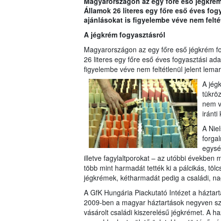
Magyarországon az egy főre eső jégkrém f
Államok 26 literes egy főre eső éves fog
ajánlásokat is figyelembe véve nem feltét
A jégkrém fogyasztásról
Magyarországon az egy főre eső jégkrém fog
26 literes egy főre eső éves fogyasztási ada
figyelembe véve nem feltétlenül jelent lema
A jég
tükröz
nem v
iránti
A Nie
forga
egysé
illetve fagylaltporokat – az utóbbi években m
több mint harmadát tették ki a pálcikás, tölc
jégkrémek, kétharmadát pedig a családi, na
A GfK Hungária Piackutató Intézet a háztar
2009-ben a magyar háztartások negyven szá
vásárolt családi kiszerelésű jégkrémet. A h