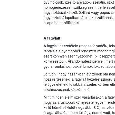
gyümölcsök, ízesítő anyagok, zselatin, stb.)
homogénezéssel, szükség szerint érleléssel 
fagyasztással készül. Szilárd vagy pépes sz
fagyasztott állapotban tárolnak, szállítana
állapotban szállítják ki.
A fagylalt
A fagylalt összetétele (magas folyadék-, fe
táptalaja a gyomor-bél rendszert megbetegít
ezért könnyen szennyeződhet (pl. cseppfertő
környezetből). Állandó hűtést igényel, mer
gyors romláshoz, baktériumok fokozottabb 
Jó tudni, hogy hazánkban évtizedek óta ne
hozzáértésének, a fagylalt kezelés szigorú 
felügyeletének, továbbá a széles körben el
alkalmazásának köszönhető.
Mint minden élelmiszer vásárlásakor, a fagy
hogy az árusítópult környezete legyen rendez
kellő hőmérsékletét (legalább -8 C) és védel
állaga láthatóan nem túl lágy, nem olvadt, 