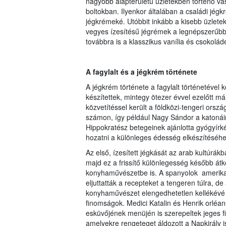
nagyobb alapterületű üzletekben történő vá
boltokban. Ilyenkor általában a családi jég
jégkrémeké. Utóbbit inkább a kisebb üzletek
vegyes ízesítésű jégrémek a legnépszerűbbe
továbbra is a klasszikus vanília és csokoládé
A fagylalt és a jégkrém története
A jégkrém története a fagylalt történetével 
készítettek, mintegy ötezer évvel ezelőtt m
közvetítéssel került a földközi-tengeri orsz
számon, így például Nagy Sándor a katonáina
Hippokratész betegeinek ajánlotta gyógyírkén
hozatni a különleges édesség elkészítéséhe
Az első, ízesített jégkását az arab kultúrákb
majd ez a frissítő különlegesség később átk
konyhaművészetbe is. A spanyolok amerikai
eljuttatták a recepteket a tengeren túlra, de 
konyhaművészet elengedhetetlen kellékévé i
finomságok. Medici Katalin és Henrik orléan
esküvőjének menüjén is szerepeltek jeges 
amelyekre rengeteget áldozott a Napkirály i