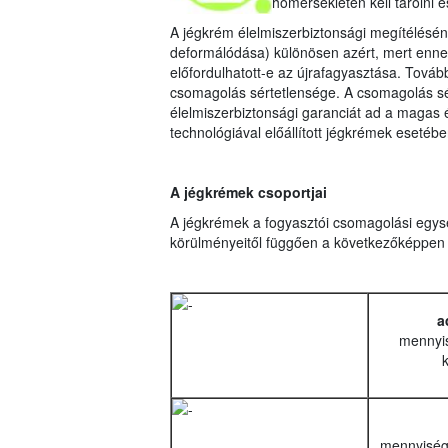
hőmérsékleten kell tárolni és
A jégkrém élelmiszerbiztonsági megítélésén
deformálódása) különösen azért, mert ennek
előfordulhatott-e az újrafagyasztása. Továb
csomagolás sértetlensége. A csomagolás sé
élelmiszerbiztonsági garanciát ad a magas é
technológiával előállított jégkrémek esetébe
A jégkrémek csoportjai
A jégkrémek a fogyasztói csomagolási egység
körülményeitől függően a következőképpen 
a
mennyis
mennyiségé