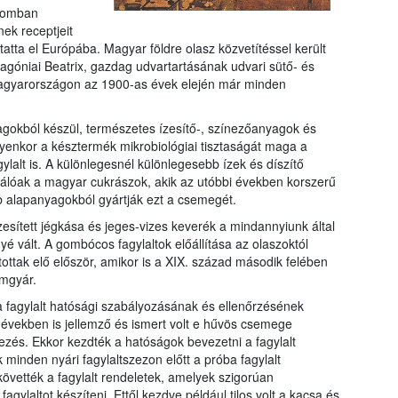
alomban
nek receptjeit
atta el Európába. Magyar földre olasz közvetítéssel került
Aragóniai Beatrix, gazdag udvartartásának udvari sütő- és
gyarországon az 1900-as évek elején már minden
okból készül, természetes ízesítő-, színezőanyagok és
lyenkor a késztermék mikrobiológiai tisztaságát maga a
agylalt is. A különlegesnél különlegesebb ízek és díszítő
iválóak a magyar cukrászok, akik az utóbbi években korszerű
b alapanyagokból gyártják ezt a csemegét.
esített jégkása és jeges-vizes keverék a mindannyiunk által
é vált. A gombócos fagylaltok előállítása az olaszoktól
ottak elő először, amikor is a XIX. század második felében
émgyár.
i a fagylalt hatósági szabályozásának és ellenőrzésének
 években is jellemző és ismert volt e hűvös csemege
ezés. Ekkor kezdték a hatóságok bevezetni a fagylalt
k minden nyári fagylaltszezon előtt a próba fagylalt
követték a fagylalt rendeletek, amelyek szigorúan
gylaltot készíteni. Ettől kezdve például tilos volt a kacsa és