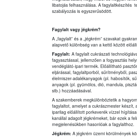
libatojás felhasználása. A fagylaltkészítés 
szabályozás is egyszerűsödött.
Fagylalt vagy jégkrém?
A „fagylalt” és a „jégkrém” szavakat gyakr
alapvető különbség van a kettő között előáll
Fagylalt:
A fagylalt cukrászati technológiáva
fagyasztással, jellemzően a fogyasztás hely
vendéglátó-ipari termék. Előállítható pasztő
eljárással, fagylaltporból, sűrítményből, pasz
élelmiszer-adalékanyagok (pl. habosítók, sűr
anyagok (pl. gyümölcs, dió, mandula, pis
stb.) hozzáadásával.
A szakemberek megkülönböztetik a hagyo
fagylaltot, amelyet a cukrászmester készít, 
iparilag előállított porkeverék vízzel hígítá
kanállal adagolt jégkrémeket, bár ezek a fe
megjelenésükben hasonlóak a fagylalthoz.
Jégkrém:
A jégkrém üzemi körülmények közö