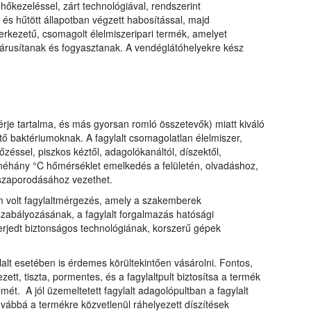
 hőkezeléssel, zárt technológiával, rendszerint
és hűtött állapotban végzett habosítással, majd
erkezetű, csomagolt élelmiszeripari termék, amelyet
k, árusítanak és fogyasztanak. A vendéglátóhelyekre kész
hérje tartalma, és más gyorsan romló összetevők) miatt kiváló
ő baktériumoknak. A fagylalt csomagolatlan élelmiszer,
zéssel, piszkos kéztől, adagolókanáltól, díszektől,
t néhány °C hőmérséklet emelkedés a felületén, olvadáshoz,
szaporodásához vezethet.
m volt fagylaltmérgezés, amely a szakemberek
szabályozásának, a fagylalt forgalmazás hatósági
terjedt biztonságos technológiának, korszerű gépek
lalt esetében is érdemes körültekintően vásárolni. Fontos,
ett, tiszta, pormentes, és a fagylaltpult biztosítsa a termék
mét. A jól üzemeltetett fagylalt adagolópultban a fagylalt
továbbá a termékre közvetlenül ráhelyezett díszítések