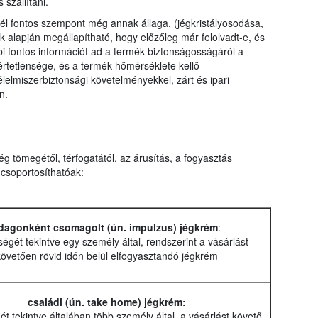
 szállítani.
él fontos szempont még annak állaga, (jégkristályosodása,
 alapján megállapítható, hogy előzőleg már felolvadt-e, és
bi fontos információt ad a termék biztonságosságáról a
rtetlensége, és a termék hőmérséklete kellő
lelmiszerbiztonsági követelményekkel, zárt és ipari
n.
 tömegétől, térfogatától, az árusítás, a fogyasztás
csoportosíthatóak:
dagonként csomagolt (ún. impulzus) jégkrém
:
égét tekintve egy személy által, rendszerint a vásárlást
követően rövid időn belül elfogyasztandó jégkrém
családi (ún. take home) jégkrém:
t tekintve általában több személy által, a vásárlást követő