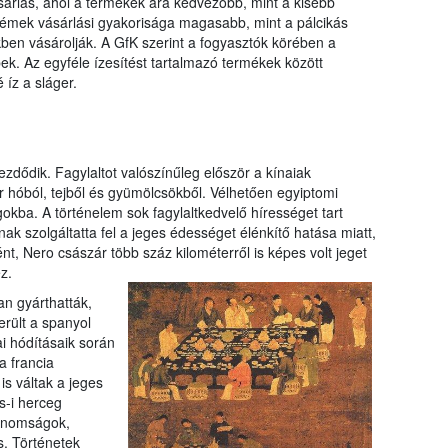
sárlás, ahol a termékek ára kedvezőbb, mint a kisebb
anyag
krémek vásárlási gyakorisága magasabb, mint a pálcikás
ben vásárolják. A GfK szerint a fogyasztók körében a
k. Az egyféle ízesítést tartalmazó termékek között
 íz a sláger.
kezdődik. Fagylaltot valószínűleg először a kínaiak
ár hóból, tejből és gyümölcsökből. Vélhetően egyiptomi
ágokba. A történelem sok fagylaltkedvelő hírességet tart
k szolgáltatta fel a jeges édességet élénkítő hatása miatt,
t, Nero császár több száz kilométerről is képes volt jeget
z.
an gyárthatták,
erült a spanyol
 hódításaik során
a francia
s váltak a jeges
s-i herceg
finomságok,
s. Történetek