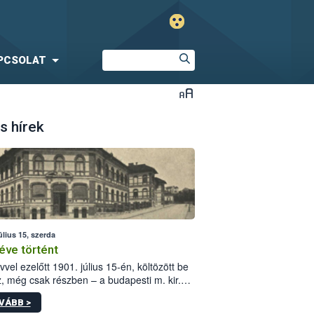
PCSOLAT
s hírek
úlius 15, szerda
éve történt
vvel ezelőtt 1901. július 15-én, költözött be
z, még csak részben – a budapesti m. kir.
i vetőmagvizsgáló állomás a Kis Rókus utca
VÁBB >
ám alatti, Czigler Győző által tervezett új