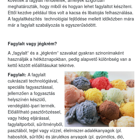
követték a fagylalt rendeletek, amelyek szigorúan
meghatározták, hogy miből és hogyan lehet fagylaltot készíteni.
Ettől kezdve például tilos volt a kacsa és libatojás felhasználása.
A fagylaltkészítés technológiai fejlődése mellett időközben mára
már a fagylalt szabályozás is egyszerűsödött.
Fagylalt vagy jégkrém?
A „fagylalt” és a „jégkrém” szavakat gyakran szinonimaként
használják a hétköznapokban, pedig alapvető különbség van a
kettő között előállításukat tekintve.
Fagylalt:
A fagylalt
cukrászati technológiával,
speciális fagyasztással,
jellemzően a fogyasztás
helyszínén készülő,
vendéglátó-ipari termék.
Előállítható pasztőrözéssel,
vagy hideg eljárással,
fagylaltporból, sűrítményből,
pasztából, tejjel vagy vízzel, élelmiszer-adalékanyagok (pl.
habosítók, sűrítők) és járulékos anyagok (pl. gyümölcs, dió,