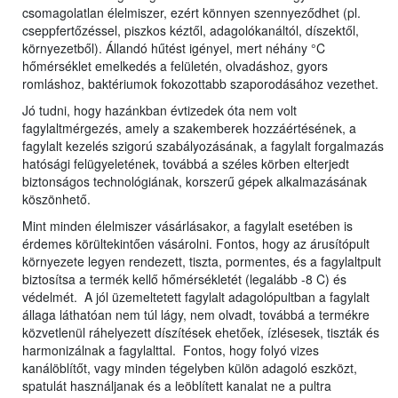
csomagolatlan élelmiszer, ezért könnyen szennyeződhet (pl.
cseppfertőzéssel, piszkos kéztől, adagolókanáltól, díszektől,
környezetből). Állandó hűtést igényel, mert néhány °C
hőmérséklet emelkedés a felületén, olvadáshoz, gyors
romláshoz, baktériumok fokozottabb szaporodásához vezethet.
Jó tudni, hogy hazánkban évtizedek óta nem volt
fagylaltmérgezés, amely a szakemberek hozzáértésének, a
fagylalt kezelés szigorú szabályozásának, a fagylalt forgalmazás
hatósági felügyeletének, továbbá a széles körben elterjedt
biztonságos technológiának, korszerű gépek alkalmazásának
köszönhető.
Mint minden élelmiszer vásárlásakor, a fagylalt esetében is
érdemes körültekintően vásárolni. Fontos, hogy az árusítópult
környezete legyen rendezett, tiszta, pormentes, és a fagylaltpult
biztosítsa a termék kellő hőmérsékletét (legalább -8 C) és
védelmét. A jól üzemeltetett fagylalt adagolópultban a fagylalt
állaga láthatóan nem túl lágy, nem olvadt, továbbá a termékre
közvetlenül ráhelyezett díszítések ehetőek, ízlésesek, tiszták és
harmonizálnak a fagylalttal. Fontos, hogy folyó vizes
kanálöblítőt, vagy minden tégelyben külön adagoló eszközt,
spatulát használjanak és a leöblített kanalat ne a pultra