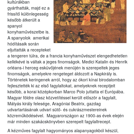
kultúrákban
gyárthatták, majd ez a
frissítő különlegesség
később átkerült a
spanyol
konyhaművészetbe is.
A spanyolok amerikai
hódításaik során
eljuttatták a recepteket
a tengeren túlra, de a francia konyhaművészet elengedhetetlen
kellékévé is váltak a jeges finomságok. Medici Katalin és Henrik
orléans-i herceg esküvőjének menüjén is szerepeltek jeges
finomságok, amelyekre rengeteget áldozott a Napkirály is.
Történetek keringenek arról, hogy az ókori kínai birodalomban
fejlesztették ki az első fagylaltokat, amelyeknek receptjeit
később, a korai középkorban Marco Polo juttatta el Európába.
Magyar földre olasz közvetítéssel került először a fagylalt,
Mátyás király felesége, Aragóniai Beatrix, gazdag
udvartartásának udvari sütő- és cukrászmestereinek
közreműködésével. Magyarországon az 1900-as évek elején
már minden szakácskönyvben szerepelt fagylaltrecept.
A kézműves fagylalt hagyományos alapanyagokból készül,