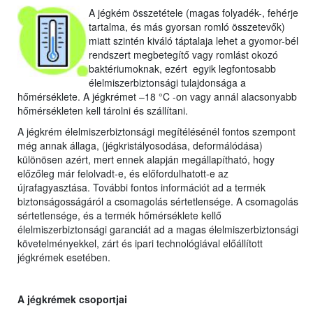
A jégkém összetétele (magas folyadék-, fehérje
tartalma, és más gyorsan romló összetevők)
miatt szintén kiváló táptalaja lehet a gyomor-bél
rendszert megbetegítő vagy romlást okozó
baktériumoknak, ezért egyik legfontosabb
élelmiszerbiztonsági tulajdonsága a
hőmérséklete. A jégkrémet –18 °C -on vagy annál alacsonyabb
hőmérsékleten kell tárolni és szállítani.
A jégkrém élelmiszerbiztonsági megítélésénél fontos szempont
még annak állaga, (jégkristályosodása, deformálódása)
különösen azért, mert ennek alapján megállapítható, hogy
előzőleg már felolvadt-e, és előfordulhatott-e az
újrafagyasztása. További fontos információt ad a termék
biztonságosságáról a csomagolás sértetlensége. A csomagolás
sértetlensége, és a termék hőmérséklete kellő
élelmiszerbiztonsági garanciát ad a magas élelmiszerbiztonsági
követelményekkel, zárt és ipari technológiával előállított
jégkrémek esetében.
A jégkrémek csoportjai