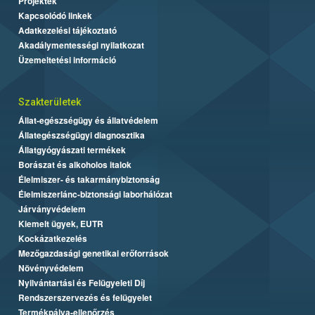
Projektek
Kapcsolódó linkek
Adatkezelési tájékoztató
Akadálymentességi nyilatkozat
Üzemeltetési információ
Szakterületek
Állat-egészségügy és állatvédelem
Állategészségügyi diagnosztika
Állatgyógyászati termékek
Borászat és alkoholos italok
Élelmiszer- és takarmánybiztonság
Élelmiszerlánc-biztonsági laborhálózat
Járványvédelem
Kiemelt ügyek, EUTR
Kockázatkezelés
Mezőgazdasági genetikai erőforrások
Növényvédelem
Nyilvántartási és Felügyeleti Díj
Rendszerszervezés és felügyelet
Termékpálya-ellenőrzés