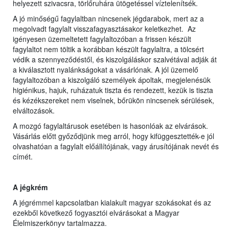
helyezett szivacsra, törlőruhára ütögetéssel víztelenítsék.
A jó minőségű fagylaltban nincsenek jégdarabok, mert az a
megolvadt fagylalt visszafagyasztásakor keletkezhet. Az
igényesen üzemeltetett fagylaltozóban a frissen készült
fagylaltot nem töltik a korábban készült fagylaltra, a tölcsért
védik a szennyeződéstől, és kiszolgáláskor szalvétával adják át
a kiválasztott nyalánkságokat a vásárlónak. A jól üzemelő
fagylaltozóban a kiszolgáló személyek ápoltak, megjelenésük
higiénikus, hajuk, ruházatuk tiszta és rendezett, kezük is tiszta
és kézékszereket nem viselnek, bőrükön nincsenek sérülések,
elváltozások.
A mozgó fagylaltárusok esetében is hasonlóak az elvárások.
Vásárlás előtt győződjünk meg arról, hogy kifüggesztették-e jól
olvashatóan a fagylalt előállítójának, vagy árusítójának nevét és
címét.
A jégkrém
A jégrémmel kapcsolatban kialakult magyar szokásokat és az
ezekből következő fogyasztói elvárásokat a Magyar
Élelmiszerkönyv tartalmazza.