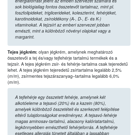
energiaforrást jelent az emberi szervezet számára és
sok biológiailag fontos összetevőt tartalmaz, mint pl.
foszfolipideket, triglicerideket, koleszterint, fehérjéket,
karotinoidokat, zsíroldékony (A-, D-, E- és K-)
vitaminokat. A tejzsírt az emberi szervezet jobban
emészti, mint a különböző növényi olajokat vagy a
margarint.
Tejes jégkrém:
olyan jégkrém, amelynek meghatározó
összetevői a tej és/vagy tejfehérje tartalmú termékek és a
tejzsír. A tejes jégkrém zsír- és fehérje-tartalma csak tejeredetű
lehet. A tejes jégkrém tejeredetű zsírtartalma legalább 2,5%
(
m/m
), zsírmentes tejszárazanyag–tartalma legalább 6,0%
(
m/m
).
A tejfehérje egy összetett fehérje, amelynek két
alkotóeleme a tejsavó (20%) és a kazein (80%),
amelyek különböző összetételi és szerkezeti felépítése
eltérő tulajdonságokat eredményez. A tejsavó-fehérje
magas aminosav-tartalmú, alacsony kalóriatartalmú,
legkönnyebben emészthető fehérjeforrás. A tejfehérje
esetleges allergiás tüneteit általában a lassabban