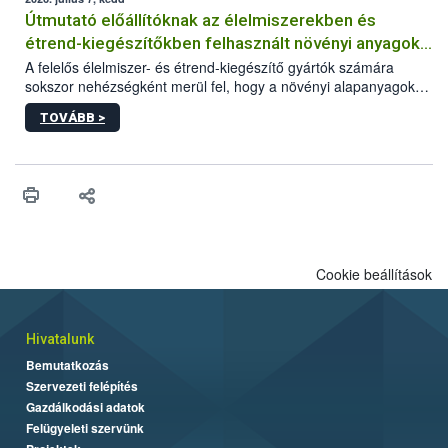
Útmutató előállítóknak az élelmiszerekben és
étrend-kiegészítőkben felhasznált növényi anyagok,
növényi kivonatok élelmiszer-biztonsági
A felelős élelmiszer- és étrend-kiegészítő gyártók számára
sokszor nehézségként merül fel, hogy a növényi alapanyagok
kockázatértékeléséhez szükséges adatbázisokról
és kivonatok, melyek jelenleg uniós szinten nem szabályozottak,
TOVÁBB >
milyen tisztasági, minőségi és biztonsági paramétereknek
feleljenek meg. Mivel a termékért a gyártó a felelős, neki kell
minden adatot összevetve dönteni arról, hogy egy alapanyagot
végül felhasznál vagy nem a termékében. Ebben a döntési
folyamatban szeretnénk segítséget nyújtani a vállalkozásnak az
alábbi, adatbázisokat, útmutatókat, segédanyagokat tartalmazó
összefoglaló anyaggal.
Cookie beállítások
Hivatalunk
Bemutatkozás
Szervezeti felépítés
Gazdálkodási adatok
Felügyeleti szervünk