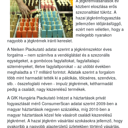
A jégkrémvásárlások év
közbeni eloszlása erős
szezonalitást tükröz.
A
hazai jégkrémfogyasztás
jellemzően időjárásfüggő,
ezért nem véletlen, hogy a
melegebb nyarakon
nagyobb a jégkrémek iránti kereslet.
A Nielsen Piackutató adatai szerint a jégkrémszektor éves
forgalma – nem számítva a vendéglátást és a szezonális
egységeket, a gombócos fagylaltokat, fagylaltalapú
süteményeket, illetve fagylaltporokat – az utóbbi években
meghaladta a 17 milliárd forintot. Adataik szerint a forgalom
több mint harmadát tették ki a pálcikás, tölcséres, szendvics,
stb. - összefoglaló néven - impulz jégkrémek, kétharmadát
pedig a családi, nagy kiszerelésű termékek.
A GfK Hungária Piackutató Intézet a háztartások privát
fogyasztását mérő ConsumerScan adatai szerint 2009-ben a
magyar háztartások negyven százaléka, míg 2010-ben a
magyar háztartások közel fele vásárolt családi kiszerelésű
jégkrémet. A hazai jégkrém vásárlási szokásokra jellemző, hogy
gyakoribb a nagyobb alapterületű üzletekben történő vásárlás,