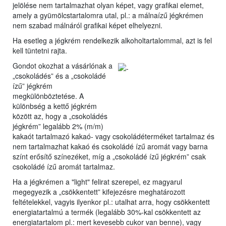
jelölése nem tartalmazhat olyan képet, vagy grafikai elemet,
amely a gyümölcstartalomra utal, pl.: a málnaízű jégkrémen
nem szabad málnáról grafikai képet elhelyezni.
Ha esetleg a jégkrém rendelkezik alkoholtartalommal, azt is fel
kell tüntetni rajta.
Gondot okozhat a vásárlónak a
„csokoládés” és a „csokoládé
ízű” jégkrém
megkülönböztetése. A
különbség a kettő jégkrém
között az, hogy a „csokoládés
jégkrém” legalább 2% (m/m)
kakaót tartalmazó kakaó- vagy csokoládéterméket tartalmaz és
nem tartalmazhat kakaó és csokoládé ízű aromát vagy barna
színt erősítő színezéket, míg a „csokoládé ízű jégkrém” csak
csokoládé ízű aromát tartalmaz.
Ha a jégkrémen a "light" felirat szerepel, ez magyarul
megegyezik a „csökkentett” kifejezésre meghatározott
feltételekkel, vagyis ilyenkor pl.: utalhat arra, hogy csökkentett
energiatartalmú a termék (legalább 30%-kal csökkentett az
energiatartalom pl.: mert kevesebb cukor van benne), vagy