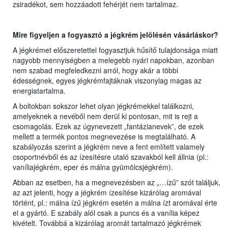
zsiradékot, sem hozzáadott fehérjét nem tartalmaz.
Mire figyeljen a fogyasztó a jégkrém jelölésén vásárláskor?
A jégkrémet előszeretettel fogyasztjuk hűsítő tulajdonsága miatt
nagyobb mennyiségben a melegebb nyári napokban, azonban
nem szabad megfeledkezni arról, hogy akár a többi
édességnek, egyes jégkrémfajtáknak viszonylag magas az
energiatartalma.
A boltokban sokszor lehet olyan jégkrémekkel találkozni,
amelyeknek a nevéből nem derül ki pontosan, mit is rejt a
csomagolás. Ezek az úgynevezett „fantázianevek”, de ezek
mellett a termék pontos megnevezése is megtalálható. A
szabályozás szerint a jégkrém neve a fent említett valamely
csoportnévből és az ízesítésre utaló szavakból kell állnia (pl.:
vaníliajégkrém, eper és málna gyümölcsjégkrém).
Abban az esetben, ha a megnevezésben az „…ízű” szót találjuk,
az azt jelenti, hogy a jégkrém ízesítése kizárólag aromával
történt, pl.: málna ízű jégkrém esetén a málna ízt aromával érte
el a gyártó. E szabály alól csak a puncs és a vanília képez
kivételt. Továbbá a kizárólag aromát tartalmazó jégkrémek