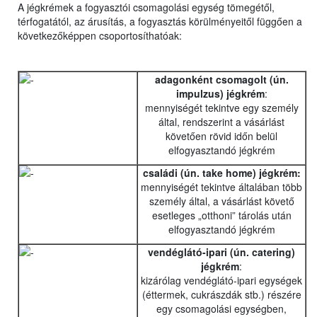
A jégkrémek a fogyasztói csomagolási egység tömegétől,
térfogatától, az árusítás, a fogyasztás körülményeitől függően a
következőképpen csoportosíthatóak:
adagonként csomagolt (ún.
impulzus) jégkrém
:
mennyiségét tekintve egy személy
által, rendszerint a vásárlást
követően rövid időn belül
elfogyasztandó jégkrém
családi (ún. take home) jégkrém:
mennyiségét tekintve általában több
személy által, a vásárlást követő
esetleges „otthoni” tárolás után
elfogyasztandó jégkrém
vendéglátó-ipari (ún. catering)
jégkrém
:
kizárólag vendéglátó-ipari egységek
(éttermek, cukrászdák stb.) részére
egy csomagolási egységben,