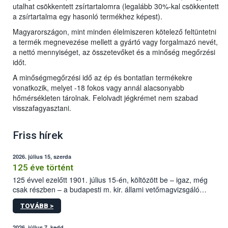
utalhat csökkentett zsírtartalomra (legalább 30%-kal csökkentett
a zsírtartalma egy hasonló termékhez képest).
Magyarországon, mint minden élelmiszeren kötelező feltüntetni
a termék megnevezése mellett a gyártó vagy forgalmazó nevét,
a nettó mennyiséget, az összetevőket és a minőség megőrzési
időt.
A minőségmegőrzési idő az ép és bontatlan termékekre
vonatkozik, melyet -18 fokos vagy annál alacsonyabb
hőmérsékleten tárolnak. Felolvadt jégkrémet nem szabad
visszafagyasztani.
Friss hírek
2026. július 15, szerda
125 éve történt
125 évvel ezelőtt 1901. július 15-én, költözött be – igaz, még
csak részben – a budapesti m. kir. állami vetőmagvizsgáló
állomás a Kis Rókus utca 15. szám alatti, Czigler Győző által
TOVÁBB >
tervezett új épületébe.
2026. július 7, kedd