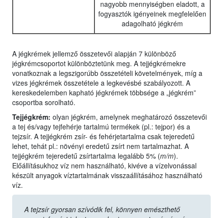
nagyobb mennyiségben eladott, a
fogyasztók igényeinek megfelelően
adagolható jégkrém
A jégkrémek jellemző összetevői alapján 7 különböző
jégkrémcsoportot különböztetünk meg. A tejjégkrémekre
vonatkoznak a legszigorúbb összetételi követelmények, míg a
vizes jégkrémek összetétele a legkevésbé szabályozott. A
kereskedelemben kapható jégkrémek többsége a „jégkrém”
csoportba sorolható.
Tejjégkrém:
olyan jégkrém, amelynek meghatározó összetevői
a tej és/vagy tejfehérje tartalmú termékek (pl.: tejpor) és a
tejzsír. A tejjégkrém zsír- és fehérjetartalma csak tejeredetű
lehet, tehát pl.: növényi eredetű zsírt nem tartalmazhat. A
tejjégkrém tejeredetű zsírtartalma legalább 5% (
m/m
).
Előállításukhoz víz nem használható, kivéve a vízelvonással
készült anyagok víztartalmának visszaállításához használható
víz.
A tejzsír gyorsan szívódik fel, könnyen emészthető