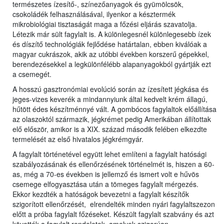
természetes ízesítő-, színezőanyagok és gyümölcsök,
csokoládék felhasználásával, ilyenkor a késztermék
mikrobiológiai tisztaságát maga a főzési eljárás szavatolja.
Létezik már sült fagylalt is. A különlegesnél különlegesebb ízek
és díszítő technológiák fejlődése határtalan, ebben kiválóak a
magyar cukrászok, akik az utóbbi években korszerű gépekkel,
berendezésekkel a legkülönfélébb alapanyagokból gyártják ezt
a csemegét.
A hosszú gasztronómiai evolúció során az ízesített jégkása és
jeges-vizes keverék a mindannyiunk által kedvelt krém állagú,
hűtött édes készítménnyé vált. A gombócos fagylaltok előállítása
az olaszoktól származik, jégkrémet pedig Amerikában állítottak
elő először, amikor is a XIX. század második felében elkezdte
termelését az első hivatalos jégkrémgyár.
A fagylalt történetével együtt lehet említeni a fagylalt hatósági
szabályozásának és ellenőrzésének történelmét is, hiszen a 60-
as, még a 70-es években is jellemző és ismert volt e hűvös
csemege elfogyasztása után a tömeges fagylalt mérgezés.
Ekkor kezdték a hatóságok bevezetni a fagylalt készítők
szigorított ellenőrzését, elrendelték minden nyári fagylaltszezon
előtt a próba fagylalt főzéseket. Készült fagylalt szabvány és azt