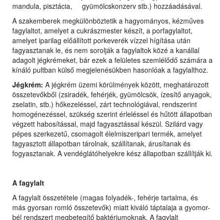
mandula, pisztácia, gyümölcskonzerv stb.) hozzáadásával.
A szakemberek megkülönböztetik a hagyományos, kézműves
fagylaltot, amelyet a cukrászmester készít, a porfagylaltot,
amelyet iparilag előállított porkeverék vízzel hígítása után
fagyasztanak le, és nem sorolják a fagylaltok közé a kanállal
adagolt jégkrémeket, bár ezek a felületes szemlélődő számára a
kínáló pultban külső megjelenésükben hasonlóak a fagylalthoz.
Jégkrém:
A jégkrém üzemi körülmények között, meghatározott
összetevőkből (zsiradék, fehérjék, gyümölcsök, ízesítő anyagok,
zselatin, stb.) hőkezeléssel, zárt technológiával, rendszerint
homogénezéssel, szükség szerint érleléssel és hűtött állapotban
végzett habosítással, majd fagyasztással készül. Szilárd vagy
pépes szerkezetű, csomagolt élelmiszeripari termék, amelyet
fagyasztott állapotban tárolnak, szállítanak, árusítanak és
fogyasztanak. A vendéglátóhelyekre kész állapotban szállítják ki.
A fagylalt
A fagylalt összetétele (magas folyadék-, fehérje tartalma, és
más gyorsan romló összetevők) miatt kiváló táptalaja a gyomor-
bél rendszert megbetegítő baktériumoknak. A fagylalt