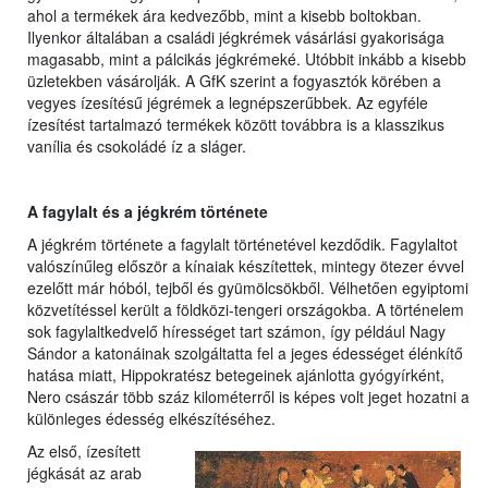
ahol a termékek ára kedvezőbb, mint a kisebb boltokban.
Ilyenkor általában a családi jégkrémek vásárlási gyakorisága
magasabb, mint a pálcikás jégkrémeké. Utóbbit inkább a kisebb
üzletekben vásárolják. A GfK szerint a fogyasztók körében a
vegyes ízesítésű jégrémek a legnépszerűbbek. Az egyféle
ízesítést tartalmazó termékek között továbbra is a klasszikus
vanília és csokoládé íz a sláger.
A fagylalt és a jégkrém története
A jégkrém története a fagylalt történetével kezdődik. Fagylaltot
valószínűleg először a kínaiak készítettek, mintegy ötezer évvel
ezelőtt már hóból, tejből és gyümölcsökből. Vélhetően egyiptomi
közvetítéssel került a földközi-tengeri országokba. A történelem
sok fagylaltkedvelő hírességet tart számon, így például Nagy
Sándor a katonáinak szolgáltatta fel a jeges édességet élénkítő
hatása miatt, Hippokratész betegeinek ajánlotta gyógyírként,
Nero császár több száz kilométerről is képes volt jeget hozatni a
különleges édesség elkészítéséhez.
Az első, ízesített
jégkását az arab