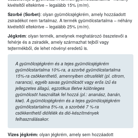
kivételtől eltekintve – legalább 15% (
m/m
).
Szorbé (Sorbet
)
:
olyan gyümölcsjégkrém, amely hozzáadott
zsiradékot nem tartalmaz. A termék gyümölcstartalma – néhány
kivételtől eltekintve – legalább 25% (
m/m
).
Jégkrém
: olyan termék, amelynek meghatározó összetevői a
fehérje és a zsiradék, amely származhat tejből vagy
tejtermékből, de lehet növényi eredetű is.
A gyümölcsjégkrém és a tejes gyümölcsjégkrém
gyümölcstartalma 10%-ra, a szorbé gyümölcstartalma
15%-ra csökkenthető, amennyiben citrusfélét (pl. citrom,
narancs), egyéb savas gyümölcsöt vagy erős ízű és
jellegzetes állagú, egzotikus illetve különleges
gyümölcsöt használtak fel hozzá (pl.: ananász, banán,
kiwi). A gyümölcsjégkrém és a tejes gyümölcsjégkrém
gyümölcstartalma 5%-ra, a szorbéé 7 %-ra
csökkenthető diófélék és dió-készítmények
felhasználásakor.
Vizes jégkrém
:
olyan jégkrém, amely sem hozzáadott