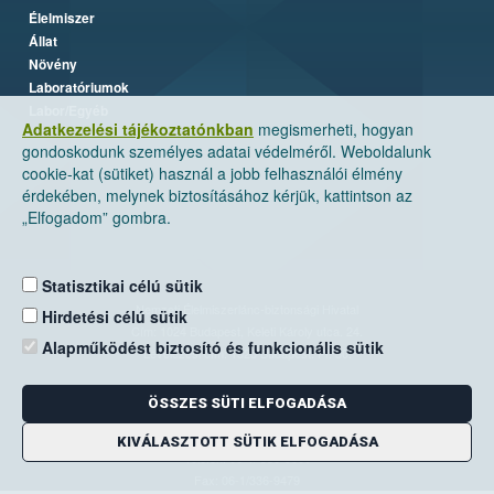
Élelmiszer
Állat
Növény
Laboratóriumok
Labor/Egyéb
Adatkezelési tájékoztatónkban
megismerheti, hogyan
gondoskodunk személyes adatai védelméről. Weboldalunk
cookie-kat (sütiket) használ a jobb felhasználói élmény
érdekében, melynek biztosításához kérjük, kattintson az
„Elfogadom” gombra.
Statisztikai célú sütik
Nemzeti Élelmiszerlánc-biztonsági Hivatal
Hirdetési célú sütik
Cím: 1024 Budapest, Keleti Károly utca. 24.
Alapműködést biztosító és funkcionális sütik
Levelezési cím: 1525 Budapest. Pf. 30.
ÖSSZES SÜTI ELFOGADÁSA
E-mail:
ugyfelszolgalat@nebih.gov.hu
Zöld szám: 06-80/263-244
KIVÁLASZTOTT SÜTIK ELFOGADÁSA
Telefon: 06-1/ 336-9000
Fax: 06-1/336-9479