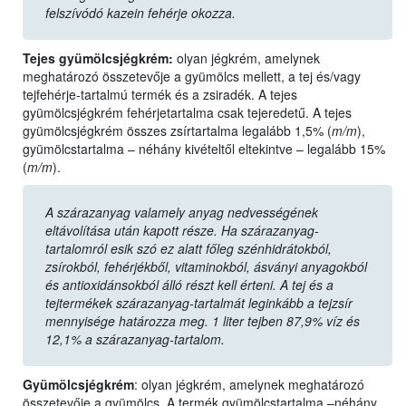
felszívódó kazein fehérje okozza.
Tejes gyümölcsjégkrém:
olyan jégkrém, amelynek
meghatározó összetevője a gyümölcs mellett, a tej és/vagy
tejfehérje-tartalmú termék és a zsiradék. A tejes
gyümölcsjégkrém fehérjetartalma csak tejeredetű. A tejes
gyümölcsjégkrém összes zsírtartalma legalább 1,5% (
m/m
),
gyümölcstartalma – néhány kivételtől eltekintve – legalább 15%
(
m/m
).
A szárazanyag valamely anyag nedvességének
eltávolítása után kapott része. Ha szárazanyag-
tartalomról esik szó ez alatt főleg szénhidrátokból,
zsírokból, fehérjékből, vitaminokból, ásványi anyagokból
és antioxidánsokból álló részt kell érteni. A tej és a
tejtermékek szárazanyag-tartalmát leginkább a tejzsír
mennyisége határozza meg. 1 liter tejben 87,9% víz és
12,1% a szárazanyag-tartalom.
Gyümölcsjégkrém
: olyan jégkrém, amelynek meghatározó
összetevője a gyümölcs. A termék gyümölcstartalma –néhány