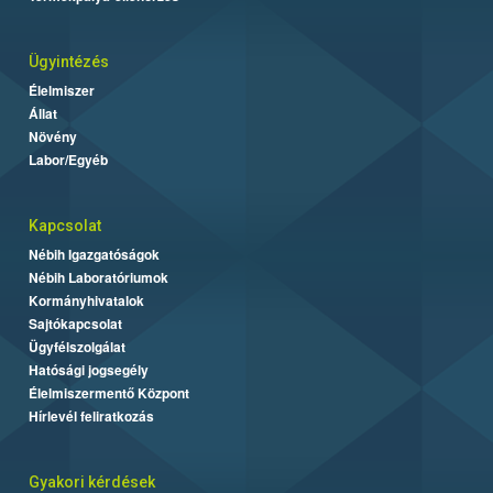
Ügyintézés
Élelmiszer
Állat
Növény
Labor/Egyéb
Kapcsolat
Nébih Igazgatóságok
Nébih Laboratóriumok
Kormányhivatalok
Sajtókapcsolat
Ügyfélszolgálat
Hatósági jogsegély
Élelmiszermentő Központ
Hírlevél feliratkozás
Gyakori kérdések