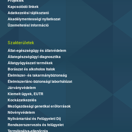
Projektek
Kapcsolódó linkek
Adatkezelési tájékoztató
Akadálymentességi nyilatkozat
Üzemeltetési információ
Szakterületek
Állat-egészségügy és állatvédelem
Állategészségügyi diagnosztika
Állatgyógyászati termékek
Borászat és alkoholos italok
Élelmiszer- és takarmánybiztonság
Élelmiszerlánc-biztonsági laborhálózat
Járványvédelem
Kiemelt ügyek, EUTR
Kockázatkezelés
Mezőgazdasági genetikai erőforrások
Növényvédelem
Nyilvántartási és Felügyeleti Díj
Rendszerszervezés és felügyelet
Termékpálya-ellenőrzés