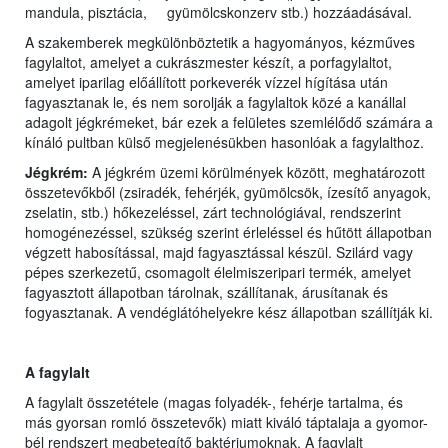
mandula, pisztácia, gyümölcskonzerv stb.) hozzáadásával.
A szakemberek megkülönböztetik a hagyományos, kézműves
fagylaltot, amelyet a cukrászmester készít, a porfagylaltot,
amelyet iparilag előállított porkeverék vízzel hígítása után
fagyasztanak le, és nem sorolják a fagylaltok közé a kanállal
adagolt jégkrémeket, bár ezek a felületes szemlélődő számára a
kínáló pultban külső megjelenésükben hasonlóak a fagylalthoz.
Jégkrém:
A jégkrém üzemi körülmények között, meghatározott
összetevőkből (zsiradék, fehérjék, gyümölcsök, ízesítő anyagok,
zselatin, stb.) hőkezeléssel, zárt technológiával, rendszerint
homogénezéssel, szükség szerint érleléssel és hűtött állapotban
végzett habosítással, majd fagyasztással készül. Szilárd vagy
pépes szerkezetű, csomagolt élelmiszeripari termék, amelyet
fagyasztott állapotban tárolnak, szállítanak, árusítanak és
fogyasztanak. A vendéglátóhelyekre kész állapotban szállítják ki.
A fagylalt
A fagylalt összetétele (magas folyadék-, fehérje tartalma, és
más gyorsan romló összetevők) miatt kiváló táptalaja a gyomor-
bél rendszert megbetegítő baktériumoknak. A fagylalt