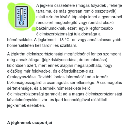
A jégkém összetétele (magas folyadék-, fehérje
tartalma, és más gyorsan romló összetevők)
miatt szintén kiváló táptalaja lehet a gyomor-bél
rendszert megbetegítő vagy romlást okozó
baktériumoknak, ezért egyik legfontosabb
élelmiszerbiztonsági tulajdonsága a
hőmérséklete. A jégkrémet –18 °C -on vagy annál alacsonyabb
hőmérsékleten kell tárolni és szállítani.
A jégkrém élelmiszerbiztonsági megítélésénél fontos szempont
még annak állaga, (jégkristályosodása, deformálódása)
különösen azért, mert ennek alapján megállapítható, hogy
előzőleg már felolvadt-e, és előfordulhatott-e az
újrafagyasztása. További fontos információt ad a termék
biztonságosságáról a csomagolás sértetlensége. A csomagolás
sértetlensége, és a termék hőmérséklete kellő
élelmiszerbiztonsági garanciát ad a magas élelmiszerbiztonsági
követelményekkel, zárt és ipari technológiával előállított
jégkrémek esetében.
A jégkrémek csoportjai