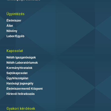
Ügyintézés
Élelmiszer
Állat
Növény
Labor/Egyéb
Kapcsolat
Nébih Igazgatóságok
Nébih Laboratóriumok
Kormányhivatalok
Sajtókapcsolat
Ügyfélszolgálat
Hatósági jogsegély
Élelmiszermentő Központ
Hírlevél feliratkozás
Gyakori kérdések