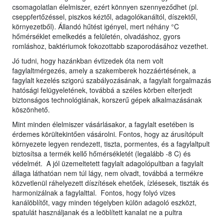
csomagolatlan élelmiszer, ezért könnyen szennyeződhet (pl.
cseppfertőzéssel, piszkos kéztől, adagolókanáltól, díszektől,
környezetből). Állandó hűtést igényel, mert néhány °C
hőmérséklet emelkedés a felületén, olvadáshoz, gyors
romláshoz, baktériumok fokozottabb szaporodásához vezethet.
Jó tudni, hogy hazánkban évtizedek óta nem volt
fagylaltmérgezés, amely a szakemberek hozzáértésének, a
fagylalt kezelés szigorú szabályozásának, a fagylalt forgalmazás
hatósági felügyeletének, továbbá a széles körben elterjedt
biztonságos technológiának, korszerű gépek alkalmazásának
köszönhető.
Mint minden élelmiszer vásárlásakor, a fagylalt esetében is
érdemes körültekintően vásárolni. Fontos, hogy az árusítópult
környezete legyen rendezett, tiszta, pormentes, és a fagylaltpult
biztosítsa a termék kellő hőmérsékletét (legalább -8 C) és
védelmét. A jól üzemeltetett fagylalt adagolópultban a fagylalt
állaga láthatóan nem túl lágy, nem olvadt, továbbá a termékre
közvetlenül ráhelyezett díszítések ehetőek, ízlésesek, tiszták és
harmonizálnak a fagylalttal. Fontos, hogy folyó vizes
kanálöblítőt, vagy minden tégelyben külön adagoló eszközt,
spatulát használjanak és a leöblített kanalat ne a pultra