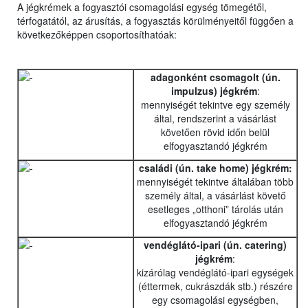
A jégkrémek a fogyasztói csomagolási egység tömegétől,
térfogatától, az árusítás, a fogyasztás körülményeitől függően a
következőképpen csoportosíthatóak:
adagonként csomagolt (ún.
impulzus) jégkrém
:
mennyiségét tekintve egy személy
által, rendszerint a vásárlást
követően rövid időn belül
elfogyasztandó jégkrém
családi (ún. take home) jégkrém:
mennyiségét tekintve általában több
személy által, a vásárlást követő
esetleges „otthoni” tárolás után
elfogyasztandó jégkrém
vendéglátó-ipari (ún. catering)
jégkrém
:
kizárólag vendéglátó-ipari egységek
(éttermek, cukrászdák stb.) részére
egy csomagolási egységben,