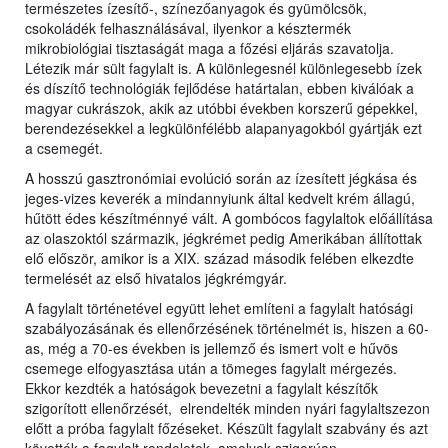
természetes ízesítő-, színezőanyagok és gyümölcsök,
csokoládék felhasználásával, ilyenkor a késztermék
mikrobiológiai tisztaságát maga a főzési eljárás szavatolja.
Létezik már sült fagylalt is. A különlegesnél különlegesebb ízek
és díszítő technológiák fejlődése határtalan, ebben kiválóak a
magyar cukrászok, akik az utóbbi években korszerű gépekkel,
berendezésekkel a legkülönfélébb alapanyagokból gyártják ezt
a csemegét.
A hosszú gasztronómiai evolúció során az ízesített jégkása és
jeges-vizes keverék a mindannyiunk által kedvelt krém állagú,
hűtött édes készítménnyé vált. A gombócos fagylaltok előállítása
az olaszoktól származik, jégkrémet pedig Amerikában állítottak
elő először, amikor is a XIX. század második felében elkezdte
termelését az első hivatalos jégkrémgyár.
A fagylalt történetével együtt lehet említeni a fagylalt hatósági
szabályozásának és ellenőrzésének történelmét is, hiszen a 60-
as, még a 70-es években is jellemző és ismert volt e hűvös
csemege elfogyasztása után a tömeges fagylalt mérgezés.
Ekkor kezdték a hatóságok bevezetni a fagylalt készítők
szigorított ellenőrzését, elrendelték minden nyári fagylaltszezon
előtt a próba fagylalt főzéseket. Készült fagylalt szabvány és azt