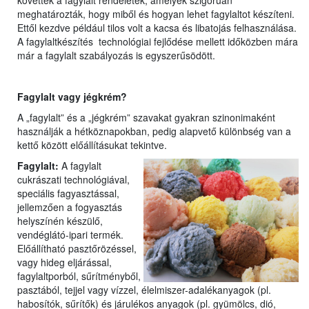
követték a fagylalt rendeletek, amelyek szigorúan
meghatározták, hogy miből és hogyan lehet fagylaltot készíteni.
Ettől kezdve például tilos volt a kacsa és libatojás felhasználása.
A fagylaltkészítés technológiai fejlődése mellett időközben mára
már a fagylalt szabályozás is egyszerűsödött.
Fagylalt vagy jégkrém?
A „fagylalt” és a „jégkrém” szavakat gyakran szinonimaként
használják a hétköznapokban, pedig alapvető különbség van a
kettő között előállításukat tekintve.
Fagylalt:
A fagylalt
cukrászati technológiával,
speciális fagyasztással,
jellemzően a fogyasztás
helyszínén készülő,
vendéglátó-ipari termék.
Előállítható pasztőrözéssel,
vagy hideg eljárással,
fagylaltporból, sűrítményből,
pasztából, tejjel vagy vízzel, élelmiszer-adalékanyagok (pl.
habosítók, sűrítők) és járulékos anyagok (pl. gyümölcs, dió,