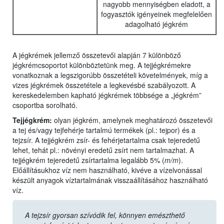
nagyobb mennyiségben eladott, a
fogyasztók igényeinek megfelelően
adagolható jégkrém
A jégkrémek jellemző összetevői alapján 7 különböző
jégkrémcsoportot különböztetünk meg. A tejjégkrémekre
vonatkoznak a legszigorúbb összetételi követelmények, míg a
vizes jégkrémek összetétele a legkevésbé szabályozott. A
kereskedelemben kapható jégkrémek többsége a „jégkrém”
csoportba sorolható.
Tejjégkrém:
olyan jégkrém, amelynek meghatározó összetevői
a tej és/vagy tejfehérje tartalmú termékek (pl.: tejpor) és a
tejzsír. A tejjégkrém zsír- és fehérjetartalma csak tejeredetű
lehet, tehát pl.: növényi eredetű zsírt nem tartalmazhat. A
tejjégkrém tejeredetű zsírtartalma legalább 5% (
m/m
).
Előállításukhoz víz nem használható, kivéve a vízelvonással
készült anyagok víztartalmának visszaállításához használható
víz.
A tejzsír gyorsan szívódik fel, könnyen emészthető