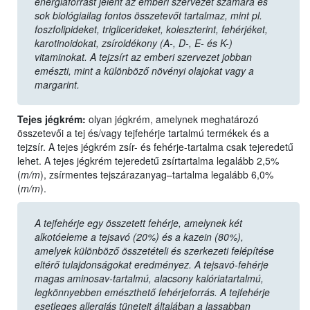
energiaforrást jelent az emberi szervezet számára és
sok biológiailag fontos összetevőt tartalmaz, mint pl.
foszfolipideket, triglicerideket, koleszterint, fehérjéket,
karotinoidokat, zsíroldékony (A-, D-, E- és K-)
vitaminokat. A tejzsírt az emberi szervezet jobban
emészti, mint a különböző növényi olajokat vagy a
margarint.
Tejes jégkrém:
olyan jégkrém, amelynek meghatározó
összetevői a tej és/vagy tejfehérje tartalmú termékek és a
tejzsír. A tejes jégkrém zsír- és fehérje-tartalma csak tejeredetű
lehet. A tejes jégkrém tejeredetű zsírtartalma legalább 2,5%
(
m/m
), zsírmentes tejszárazanyag–tartalma legalább 6,0%
(
m/m
).
A tejfehérje egy összetett fehérje, amelynek két
alkotóeleme a tejsavó (20%) és a kazein (80%),
amelyek különböző összetételi és szerkezeti felépítése
eltérő tulajdonságokat eredményez. A tejsavó-fehérje
magas aminosav-tartalmú, alacsony kalóriatartalmú,
legkönnyebben emészthető fehérjeforrás. A tejfehérje
esetleges allergiás tüneteit általában a lassabban