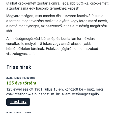
utalhat csökkentett zsírtartalomra (legalább 30%-kal csökkentett
a zsírtartalma egy hasonló termékhez képest).
Magyarországon, mint minden élelmiszeren kötelező feltüntetni
a termék megnevezése mellett a gyártó vagy forgalmazó nevét,
a nettó mennyiséget, az összetevőket és a minőség megőrzési
időt.
A minőségmegőrzési idő az ép és bontatlan termékekre
vonatkozik, melyet -18 fokos vagy annál alacsonyabb
hőmérsékleten tárolnak. Felolvadt jégkrémet nem szabad
visszafagyasztani.
Friss hírek
2026. július 15, szerda
125 éve történt
125 évvel ezelőtt 1901. július 15-én, költözött be – igaz, még
csak részben – a budapesti m. kir. állami vetőmagvizsgáló
állomás a Kis Rókus utca 15. szám alatti, Czigler Győző által
TOVÁBB >
tervezett új épületébe.
2026. július 7, kedd