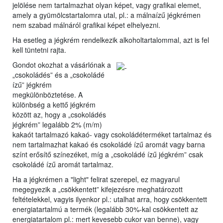
jelölése nem tartalmazhat olyan képet, vagy grafikai elemet,
amely a gyümölcstartalomra utal, pl.: a málnaízű jégkrémen
nem szabad málnáról grafikai képet elhelyezni.
Ha esetleg a jégkrém rendelkezik alkoholtartalommal, azt is fel
kell tüntetni rajta.
Gondot okozhat a vásárlónak a
„csokoládés” és a „csokoládé
ízű” jégkrém
megkülönböztetése. A
különbség a kettő jégkrém
között az, hogy a „csokoládés
jégkrém” legalább 2% (m/m)
kakaót tartalmazó kakaó- vagy csokoládéterméket tartalmaz és
nem tartalmazhat kakaó és csokoládé ízű aromát vagy barna
színt erősítő színezéket, míg a „csokoládé ízű jégkrém” csak
csokoládé ízű aromát tartalmaz.
Ha a jégkrémen a "light" felirat szerepel, ez magyarul
megegyezik a „csökkentett” kifejezésre meghatározott
feltételekkel, vagyis ilyenkor pl.: utalhat arra, hogy csökkentett
energiatartalmú a termék (legalább 30%-kal csökkentett az
energiatartalom pl.: mert kevesebb cukor van benne), vagy