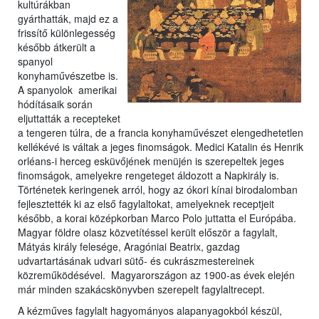
kultúrákban
gyárthatták, majd ez a
frissítő különlegesség
később átkerült a
spanyol
konyhaművészetbe is.
A spanyolok amerikai
hódításaik során
eljuttatták a recepteket
a tengeren túlra, de a francia konyhaművészet elengedhetetlen
kellékévé is váltak a jeges finomságok. Medici Katalin és Henrik
orléans-i herceg esküvőjének menüjén is szerepeltek jeges
finomságok, amelyekre rengeteget áldozott a Napkirály is.
Történetek keringenek arról, hogy az ókori kínai birodalomban
fejlesztették ki az első fagylaltokat, amelyeknek receptjeit
később, a korai középkorban Marco Polo juttatta el Európába.
Magyar földre olasz közvetítéssel került először a fagylalt,
Mátyás király felesége, Aragóniai Beatrix, gazdag
udvartartásának udvari sütő- és cukrászmestereinek
közreműködésével. Magyarországon az 1900-as évek elején
már minden szakácskönyvben szerepelt fagylaltrecept.
A kézműves fagylalt hagyományos alapanyagokból készül,