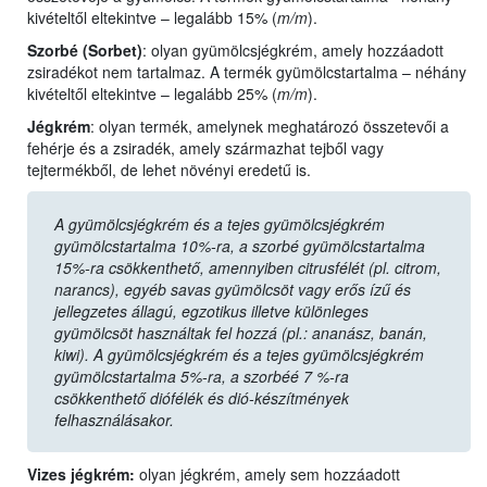
kivételtől eltekintve – legalább 15% (
m/m
).
Szorbé (Sorbet
)
:
olyan gyümölcsjégkrém, amely hozzáadott
zsiradékot nem tartalmaz. A termék gyümölcstartalma – néhány
kivételtől eltekintve – legalább 25% (
m/m
).
Jégkrém
: olyan termék, amelynek meghatározó összetevői a
fehérje és a zsiradék, amely származhat tejből vagy
tejtermékből, de lehet növényi eredetű is.
A gyümölcsjégkrém és a tejes gyümölcsjégkrém
gyümölcstartalma 10%-ra, a szorbé gyümölcstartalma
15%-ra csökkenthető, amennyiben citrusfélét (pl. citrom,
narancs), egyéb savas gyümölcsöt vagy erős ízű és
jellegzetes állagú, egzotikus illetve különleges
gyümölcsöt használtak fel hozzá (pl.: ananász, banán,
kiwi). A gyümölcsjégkrém és a tejes gyümölcsjégkrém
gyümölcstartalma 5%-ra, a szorbéé 7 %-ra
csökkenthető diófélék és dió-készítmények
felhasználásakor.
Vizes jégkrém
:
olyan jégkrém, amely sem hozzáadott