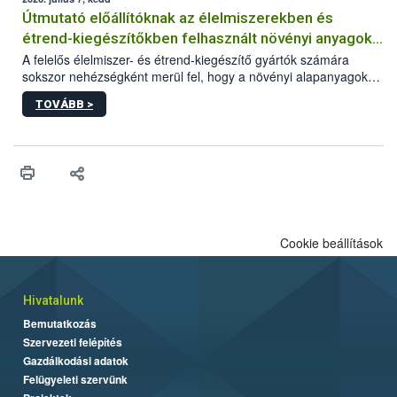
Útmutató előállítóknak az élelmiszerekben és
étrend-kiegészítőkben felhasznált növényi anyagok,
növényi kivonatok élelmiszer-biztonsági
A felelős élelmiszer- és étrend-kiegészítő gyártók számára
sokszor nehézségként merül fel, hogy a növényi alapanyagok
kockázatértékeléséhez szükséges adatbázisokról
és kivonatok, melyek jelenleg uniós szinten nem szabályozottak,
TOVÁBB >
milyen tisztasági, minőségi és biztonsági paramétereknek
feleljenek meg. Mivel a termékért a gyártó a felelős, neki kell
minden adatot összevetve dönteni arról, hogy egy alapanyagot
végül felhasznál vagy nem a termékében. Ebben a döntési
folyamatban szeretnénk segítséget nyújtani a vállalkozásnak az
alábbi, adatbázisokat, útmutatókat, segédanyagokat tartalmazó
összefoglaló anyaggal.
Cookie beállítások
Hivatalunk
Bemutatkozás
Szervezeti felépítés
Gazdálkodási adatok
Felügyeleti szervünk