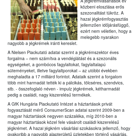
A jégkrémvásárlások év
közbeni eloszlása erős
szezonalitást tükröz.
A
hazai jégkrémfogyasztás
jellemzően időjárásfüggő,
ezért nem véletlen, hogy a
melegebb nyarakon
nagyobb a jégkrémek iránti kereslet.
A Nielsen Piackutató adatai szerint a jégkrémszektor éves
forgalma – nem számítva a vendéglátást és a szezonális
egységeket, a gombócos fagylaltokat, fagylaltalapú
süteményeket, illetve fagylaltporokat – az utóbbi években
meghaladta a 17 milliárd forintot. Adataik szerint a forgalom
több mint harmadát tették ki a pálcikás, tölcséres, szendvics,
stb. - összefoglaló néven - impulz jégkrémek, kétharmadát
pedig a családi, nagy kiszerelésű termékek.
A GfK Hungária Piackutató Intézet a háztartások privát
fogyasztását mérő ConsumerScan adatai szerint 2009-ben a
magyar háztartások negyven százaléka, míg 2010-ben a
magyar háztartások közel fele vásárolt családi kiszerelésű
jégkrémet. A hazai jégkrém vásárlási szokásokra jellemző, hogy
gyakoribb a nagyobb alapterületű üzletekben történő vásárlás,