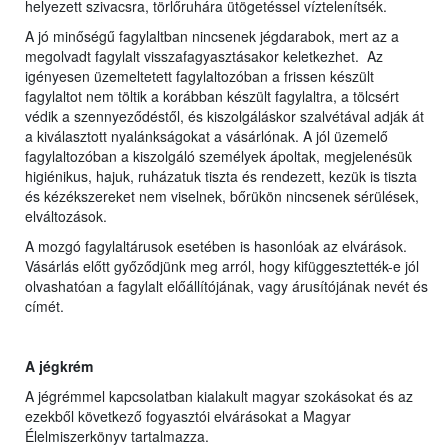
helyezett szivacsra, törlőruhára ütögetéssel víztelenítsék.
A jó minőségű fagylaltban nincsenek jégdarabok, mert az a
megolvadt fagylalt visszafagyasztásakor keletkezhet. Az
igényesen üzemeltetett fagylaltozóban a frissen készült
fagylaltot nem töltik a korábban készült fagylaltra, a tölcsért
védik a szennyeződéstől, és kiszolgáláskor szalvétával adják át
a kiválasztott nyalánkságokat a vásárlónak. A jól üzemelő
fagylaltozóban a kiszolgáló személyek ápoltak, megjelenésük
higiénikus, hajuk, ruházatuk tiszta és rendezett, kezük is tiszta
és kézékszereket nem viselnek, bőrükön nincsenek sérülések,
elváltozások.
A mozgó fagylaltárusok esetében is hasonlóak az elvárások.
Vásárlás előtt győződjünk meg arról, hogy kifüggesztették-e jól
olvashatóan a fagylalt előállítójának, vagy árusítójának nevét és
címét.
A jégkrém
A jégrémmel kapcsolatban kialakult magyar szokásokat és az
ezekből következő fogyasztói elvárásokat a Magyar
Élelmiszerkönyv tartalmazza.