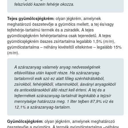
felszívódó kazein fehérje okozza.
Tejes gyümölcsjégkrém:
olyan jégkrém, amelynek
meghatározó összetevője a gyümölcs mellett, a tej és/vagy
tejfehérje-tartalmú termék és a zsiradék. A tejes
gyümölcsjégkrém fehérjetartalma csak tejeredetű. A tejes
gyümölcsjégkrém összes zsírtartalma legalább 1,5% (
m/m
),
gyümölcstartalma – néhány kivételtől eltekintve – legalább 15%
(
m/m
).
A szárazanyag valamely anyag nedvességének
eltávolítása után kapott része. Ha szárazanyag-
tartalomról esik szó ez alatt főleg szénhidrátokból,
zsírokból, fehérjékből, vitaminokból, ásványi anyagokból
és antioxidánsokból álló részt kell érteni. A tej és a
tejtermékek szárazanyag-tartalmát leginkább a tejzsír
mennyisége határozza meg. 1 liter tejben 87,9% víz és
12,1% a szárazanyag-tartalom.
Gyümölcsjégkrém
: olyan jégkrém, amelynek meghatározó
összetevője a gyümölcs. A termék gyümölcstartalma –néhány