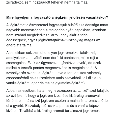
zsiradékot, sem hozzáadott fehérjét nem tartalmaz.
Mire figyeljen a fogyasztó a jégkrém jelölésén vásárláskor?
A jégkrémet előszeretettel fogyasztjuk hűsítő tulajdonsága miatt
nagyobb mennyiségben a melegebb nyári napokban, azonban
nem szabad megfeledkezni arról, hogy akár a többi
édességnek, egyes jégkrémfajtáknak viszonylag magas az
energiatartalma.
A boltokban sokszor lehet olyan jégkrémekkel találkozni,
amelyeknek a nevéből nem derül ki pontosan, mit is rejt a
csomagolás. Ezek az úgynevezett „fantázianevek”, de ezek
mellett a termék pontos megnevezése is megtalálható. A
szabályozás szerint a jégkrém neve a fent említett valamely
csoportnévből és az ízesítésre utaló szavakból kell állnia (pl.:
vaníliajégkrém, eper és málna gyümölcsjégkrém).
Abban az esetben, ha a megnevezésben az „…ízű” szót találjuk,
az azt jelenti, hogy a jégkrém ízesítése kizárólag aromával
történt, pl.: málna ízű jégkrém esetén a málna ízt aromával érte
el a gyártó. E szabály alól csak a puncs és a vanília képez
kivételt. Továbbá a kizárólag aromát tartalmazó jégkrémek