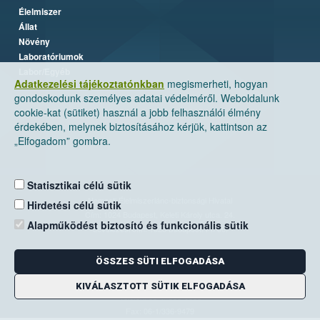
Élelmiszer
Állat
Növény
Laboratóriumok
Labor/Egyéb
Adatkezelési tájékoztatónkban
megismerheti, hogyan
gondoskodunk személyes adatai védelméről. Weboldalunk
cookie-kat (sütiket) használ a jobb felhasználói élmény
érdekében, melynek biztosításához kérjük, kattintson az
„Elfogadom” gombra.
Statisztikai célú sütik
Nemzeti Élelmiszerlánc-biztonsági Hivatal
Hirdetési célú sütik
Cím: 1024 Budapest, Keleti Károly utca. 24.
Alapműködést biztosító és funkcionális sütik
Levelezési cím: 1525 Budapest. Pf. 30.
ÖSSZES SÜTI ELFOGADÁSA
E-mail:
ugyfelszolgalat@nebih.gov.hu
Zöld szám: 06-80/263-244
KIVÁLASZTOTT SÜTIK ELFOGADÁSA
Telefon: 06-1/ 336-9000
Fax: 06-1/336-9479