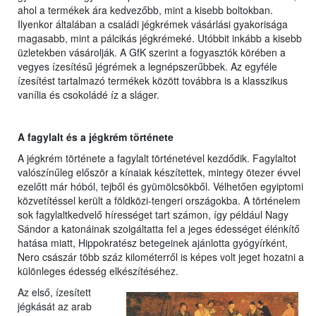
ahol a termékek ára kedvezőbb, mint a kisebb boltokban.
Ilyenkor általában a családi jégkrémek vásárlási gyakorisága
magasabb, mint a pálcikás jégkrémeké. Utóbbit inkább a kisebb
üzletekben vásárolják. A GfK szerint a fogyasztók körében a
vegyes ízesítésű jégrémek a legnépszerűbbek. Az egyféle
ízesítést tartalmazó termékek között továbbra is a klasszikus
vanília és csokoládé íz a sláger.
A fagylalt és a jégkrém története
A jégkrém története a fagylalt történetével kezdődik. Fagylaltot
valószínűleg először a kínaiak készítettek, mintegy ötezer évvel
ezelőtt már hóból, tejből és gyümölcsökből. Vélhetően egyiptomi
közvetítéssel került a földközi-tengeri országokba. A történelem
sok fagylaltkedvelő hírességet tart számon, így például Nagy
Sándor a katonáinak szolgáltatta fel a jeges édességet élénkítő
hatása miatt, Hippokratész betegeinek ajánlotta gyógyírként,
Nero császár több száz kilométerről is képes volt jeget hozatni a
különleges édesség elkészítéséhez.
Az első, ízesített
jégkását az arab