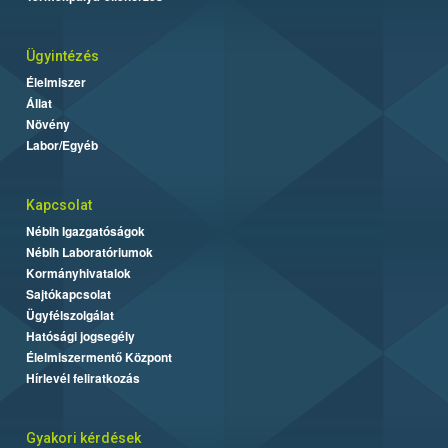
Ügyintézés
Élelmiszer
Állat
Növény
Labor/Egyéb
Kapcsolat
Nébih Igazgatóságok
Nébih Laboratóriumok
Kormányhivatalok
Sajtókapcsolat
Ügyfélszolgálat
Hatósági jogsegély
Élelmiszermentő Központ
Hírlevél feliratkozás
Gyakori kérdések