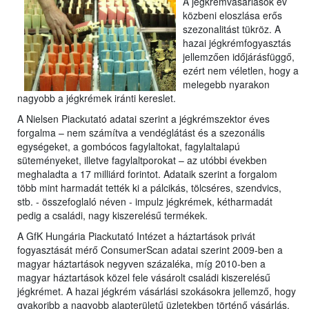
A jégkrémvásárlások év
közbeni eloszlása erős
szezonalitást tükröz.
A
hazai jégkrémfogyasztás
jellemzően időjárásfüggő,
ezért nem véletlen, hogy a
melegebb nyarakon
nagyobb a jégkrémek iránti kereslet.
A Nielsen Piackutató adatai szerint a jégkrémszektor éves
forgalma – nem számítva a vendéglátást és a szezonális
egységeket, a gombócos fagylaltokat, fagylaltalapú
süteményeket, illetve fagylaltporokat – az utóbbi években
meghaladta a 17 milliárd forintot. Adataik szerint a forgalom
több mint harmadát tették ki a pálcikás, tölcséres, szendvics,
stb. - összefoglaló néven - impulz jégkrémek, kétharmadát
pedig a családi, nagy kiszerelésű termékek.
A GfK Hungária Piackutató Intézet a háztartások privát
fogyasztását mérő ConsumerScan adatai szerint 2009-ben a
magyar háztartások negyven százaléka, míg 2010-ben a
magyar háztartások közel fele vásárolt családi kiszerelésű
jégkrémet. A hazai jégkrém vásárlási szokásokra jellemző, hogy
gyakoribb a nagyobb alapterületű üzletekben történő vásárlás,