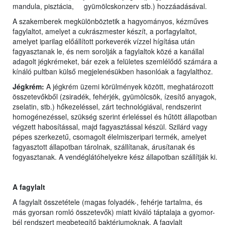
mandula, pisztácia, gyümölcskonzerv stb.) hozzáadásával.
A szakemberek megkülönböztetik a hagyományos, kézműves
fagylaltot, amelyet a cukrászmester készít, a porfagylaltot,
amelyet iparilag előállított porkeverék vízzel hígítása után
fagyasztanak le, és nem sorolják a fagylaltok közé a kanállal
adagolt jégkrémeket, bár ezek a felületes szemlélődő számára a
kínáló pultban külső megjelenésükben hasonlóak a fagylalthoz.
Jégkrém:
A jégkrém üzemi körülmények között, meghatározott
összetevőkből (zsiradék, fehérjék, gyümölcsök, ízesítő anyagok,
zselatin, stb.) hőkezeléssel, zárt technológiával, rendszerint
homogénezéssel, szükség szerint érleléssel és hűtött állapotban
végzett habosítással, majd fagyasztással készül. Szilárd vagy
pépes szerkezetű, csomagolt élelmiszeripari termék, amelyet
fagyasztott állapotban tárolnak, szállítanak, árusítanak és
fogyasztanak. A vendéglátóhelyekre kész állapotban szállítják ki.
A fagylalt
A fagylalt összetétele (magas folyadék-, fehérje tartalma, és
más gyorsan romló összetevők) miatt kiváló táptalaja a gyomor-
bél rendszert megbetegítő baktériumoknak. A fagylalt