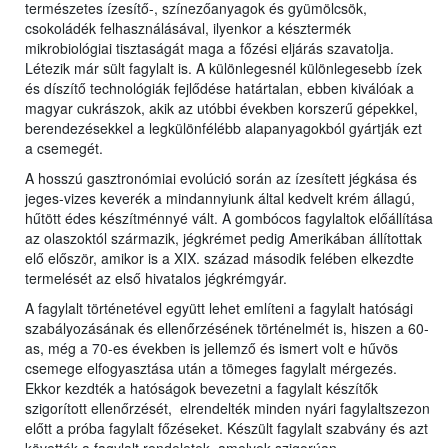
természetes ízesítő-, színezőanyagok és gyümölcsök,
csokoládék felhasználásával, ilyenkor a késztermék
mikrobiológiai tisztaságát maga a főzési eljárás szavatolja.
Létezik már sült fagylalt is. A különlegesnél különlegesebb ízek
és díszítő technológiák fejlődése határtalan, ebben kiválóak a
magyar cukrászok, akik az utóbbi években korszerű gépekkel,
berendezésekkel a legkülönfélébb alapanyagokból gyártják ezt
a csemegét.
A hosszú gasztronómiai evolúció során az ízesített jégkása és
jeges-vizes keverék a mindannyiunk által kedvelt krém állagú,
hűtött édes készítménnyé vált. A gombócos fagylaltok előállítása
az olaszoktól származik, jégkrémet pedig Amerikában állítottak
elő először, amikor is a XIX. század második felében elkezdte
termelését az első hivatalos jégkrémgyár.
A fagylalt történetével együtt lehet említeni a fagylalt hatósági
szabályozásának és ellenőrzésének történelmét is, hiszen a 60-
as, még a 70-es években is jellemző és ismert volt e hűvös
csemege elfogyasztása után a tömeges fagylalt mérgezés.
Ekkor kezdték a hatóságok bevezetni a fagylalt készítők
szigorított ellenőrzését, elrendelték minden nyári fagylaltszezon
előtt a próba fagylalt főzéseket. Készült fagylalt szabvány és azt