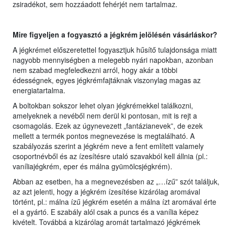
zsiradékot, sem hozzáadott fehérjét nem tartalmaz.
Mire figyeljen a fogyasztó a jégkrém jelölésén vásárláskor?
A jégkrémet előszeretettel fogyasztjuk hűsítő tulajdonsága miatt
nagyobb mennyiségben a melegebb nyári napokban, azonban
nem szabad megfeledkezni arról, hogy akár a többi
édességnek, egyes jégkrémfajtáknak viszonylag magas az
energiatartalma.
A boltokban sokszor lehet olyan jégkrémekkel találkozni,
amelyeknek a nevéből nem derül ki pontosan, mit is rejt a
csomagolás. Ezek az úgynevezett „fantázianevek”, de ezek
mellett a termék pontos megnevezése is megtalálható. A
szabályozás szerint a jégkrém neve a fent említett valamely
csoportnévből és az ízesítésre utaló szavakból kell állnia (pl.:
vaníliajégkrém, eper és málna gyümölcsjégkrém).
Abban az esetben, ha a megnevezésben az „…ízű” szót találjuk,
az azt jelenti, hogy a jégkrém ízesítése kizárólag aromával
történt, pl.: málna ízű jégkrém esetén a málna ízt aromával érte
el a gyártó. E szabály alól csak a puncs és a vanília képez
kivételt. Továbbá a kizárólag aromát tartalmazó jégkrémek