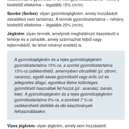
kivételtől eltekintve – legalább 15% (
m/m
).
Szorbé (Sorbet
)
:
olyan gyümölcsjégkrém, amely hozzáadott
zsiradékot nem tartalmaz. A termék gyümölcstartalma – néhány
kivételtől eltekintve – legalább 25% (
m/m
).
Jégkrém
: olyan termék, amelynek meghatározó összetevői a
fehérje és a zsiradék, amely származhat tejből vagy
tejtermékből, de lehet növényi eredetű is.
A gyümölcsjégkrém és a tejes gyümölcsjégkrém
gyümölcstartalma 10%-ra, a szorbé gyümölcstartalma
15%-ra csökkenthető, amennyiben citrusfélét (pl. citrom,
narancs), egyéb savas gyümölcsöt vagy erős ízű és
jellegzetes állagú, egzotikus illetve különleges
gyümölcsöt használtak fel hozzá (pl.: ananász, banán,
kiwi). A gyümölcsjégkrém és a tejes gyümölcsjégkrém
gyümölcstartalma 5%-ra, a szorbéé 7 %-ra
csökkenthető diófélék és dió-készítmények
felhasználásakor.
Vizes jégkrém
:
olyan jégkrém, amely sem hozzáadott