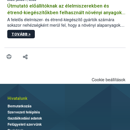
Útmutató előállítóknak az élelmiszerekben és
étrend-kiegészítőkben felhasznált növényi anyagok,
növényi kivonatok élelmiszer-biztonsági
A felelős élelmiszer- és étrend-kiegészítő gyártók számára
sokszor nehézségként merül fel, hogy a növényi alapanyagok
kockázatértékeléséhez szükséges adatbázisokról
és kivonatok, melyek jelenleg uniós szinten nem szabályozottak,
TOVÁBB >
milyen tisztasági, minőségi és biztonsági paramétereknek
feleljenek meg. Mivel a termékért a gyártó a felelős, neki kell
minden adatot összevetve dönteni arról, hogy egy alapanyagot
végül felhasznál vagy nem a termékében. Ebben a döntési
folyamatban szeretnénk segítséget nyújtani a vállalkozásnak az
alábbi, adatbázisokat, útmutatókat, segédanyagokat tartalmazó
összefoglaló anyaggal.
Cookie beállítások
Hivatalunk
Bemutatkozás
Szervezeti felépítés
Gazdálkodási adatok
Felügyeleti szervünk