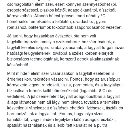
csomagolatlan élelmiszer, ezért könnyen szennyeződhet (pl.
cseppfertőzéssel, piszkos kéztől, adagolókanáltól, díszektől,
környezetből). Állandó hűtést igényel, mert néhány °C
hőmérséklet emelkedés a felületén, olvadáshoz, gyors
romláshoz, baktériumok fokozottabb szaporodásához vezethet.
Jó tudni, hogy hazánkban évtizedek óta nem volt
fagylaltmérgezés, amely a szakemberek hozzáértésének, a
fagylalt kezelés szigorú szabályozásának, a fagylalt forgalmazás
hatósági felügyeletének, továbbá a széles körben elterjedt
biztonságos technológiának, korszerű gépek alkalmazásának
köszönhető.
Mint minden élelmiszer vásárlásakor, a fagylalt esetében is
érdemes körültekintően vásárolni. Fontos, hogy az árusítópult
környezete legyen rendezett, tiszta, pormentes, és a fagylaltpult
biztosítsa a termék kellő hőmérsékletét (legalább -8 C) és
védelmét. A jól üzemeltetett fagylalt adagolópultban a fagylalt
állaga láthatóan nem túl lágy, nem olvadt, továbbá a termékre
közvetlenül ráhelyezett díszítések ehetőek, ízlésesek, tiszták és
harmonizálnak a fagylalttal. Fontos, hogy folyó vizes
kanálöblítőt, vagy minden tégelyben külön adagoló eszközt,
spatulát használjanak és a leöblített kanalat ne a pultra