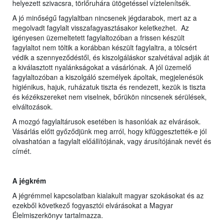
helyezett szivacsra, törlőruhára ütögetéssel víztelenítsék.
A jó minőségű fagylaltban nincsenek jégdarabok, mert az a
megolvadt fagylalt visszafagyasztásakor keletkezhet. Az
igényesen üzemeltetett fagylaltozóban a frissen készült
fagylaltot nem töltik a korábban készült fagylaltra, a tölcsért
védik a szennyeződéstől, és kiszolgáláskor szalvétával adják át
a kiválasztott nyalánkságokat a vásárlónak. A jól üzemelő
fagylaltozóban a kiszolgáló személyek ápoltak, megjelenésük
higiénikus, hajuk, ruházatuk tiszta és rendezett, kezük is tiszta
és kézékszereket nem viselnek, bőrükön nincsenek sérülések,
elváltozások.
A mozgó fagylaltárusok esetében is hasonlóak az elvárások.
Vásárlás előtt győződjünk meg arról, hogy kifüggesztették-e jól
olvashatóan a fagylalt előállítójának, vagy árusítójának nevét és
címét.
A jégkrém
A jégrémmel kapcsolatban kialakult magyar szokásokat és az
ezekből következő fogyasztói elvárásokat a Magyar
Élelmiszerkönyv tartalmazza.