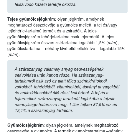
felszívódó kazein fehérje okozza.
Tejes gyümölcsjégkrém:
olyan jégkrém, amelynek
meghatározó összetevője a gyümölcs mellett, a tej és/vagy
tejfehérje-tartalmú termék és a zsiradék. A tejes
gyümölcsjégkrém fehérjetartalma csak tejeredetű. A tejes
gyümölcsjégkrém összes zsírtartalma legalább 1,5% (
m/m
),
gyümölcstartalma – néhány kivételtől eltekintve – legalább 15%
(
m/m
).
A szárazanyag valamely anyag nedvességének
eltávolítása után kapott része. Ha szárazanyag-
tartalomról esik szó ez alatt főleg szénhidrátokból,
zsírokból, fehérjékből, vitaminokból, ásványi anyagokból
és antioxidánsokból álló részt kell érteni. A tej és a
tejtermékek szárazanyag-tartalmát leginkább a tejzsír
mennyisége határozza meg. 1 liter tejben 87,9% víz és
12,1% a szárazanyag-tartalom.
Gyümölcsjégkrém
: olyan jégkrém, amelynek meghatározó
összetevője a gyümölcs. A termék gyümölcstartalma –néhány