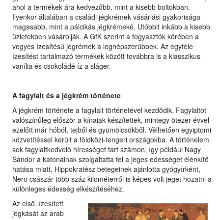
ahol a termékek ára kedvezőbb, mint a kisebb boltokban.
Ilyenkor általában a családi jégkrémek vásárlási gyakorisága
magasabb, mint a pálcikás jégkrémeké. Utóbbit inkább a kisebb
üzletekben vásárolják. A GfK szerint a fogyasztók körében a
vegyes ízesítésű jégrémek a legnépszerűbbek. Az egyféle
ízesítést tartalmazó termékek között továbbra is a klasszikus
vanília és csokoládé íz a sláger.
A fagylalt és a jégkrém története
A jégkrém története a fagylalt történetével kezdődik. Fagylaltot
valószínűleg először a kínaiak készítettek, mintegy ötezer évvel
ezelőtt már hóból, tejből és gyümölcsökből. Vélhetően egyiptomi
közvetítéssel került a földközi-tengeri országokba. A történelem
sok fagylaltkedvelő hírességet tart számon, így például Nagy
Sándor a katonáinak szolgáltatta fel a jeges édességet élénkítő
hatása miatt, Hippokratész betegeinek ajánlotta gyógyírként,
Nero császár több száz kilométerről is képes volt jeget hozatni a
különleges édesség elkészítéséhez.
Az első, ízesített
jégkását az arab