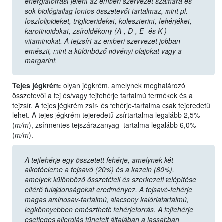
energiaforrást jelent az emberi szervezet számára és
sok biológiailag fontos összetevőt tartalmaz, mint pl.
foszfolipideket, triglicerideket, koleszterint, fehérjéket,
karotinoidokat, zsíroldékony (A-, D-, E- és K-)
vitaminokat. A tejzsírt az emberi szervezet jobban
emészti, mint a különböző növényi olajokat vagy a
margarint.
Tejes jégkrém:
olyan jégkrém, amelynek meghatározó
összetevői a tej és/vagy tejfehérje tartalmú termékek és a
tejzsír. A tejes jégkrém zsír- és fehérje-tartalma csak tejeredetű
lehet. A tejes jégkrém tejeredetű zsírtartalma legalább 2,5%
(
m/m
), zsírmentes tejszárazanyag–tartalma legalább 6,0%
(
m/m
).
A tejfehérje egy összetett fehérje, amelynek két
alkotóeleme a tejsavó (20%) és a kazein (80%),
amelyek különböző összetételi és szerkezeti felépítése
eltérő tulajdonságokat eredményez. A tejsavó-fehérje
magas aminosav-tartalmú, alacsony kalóriatartalmú,
legkönnyebben emészthető fehérjeforrás. A tejfehérje
esetleges allergiás tüneteit általában a lassabban