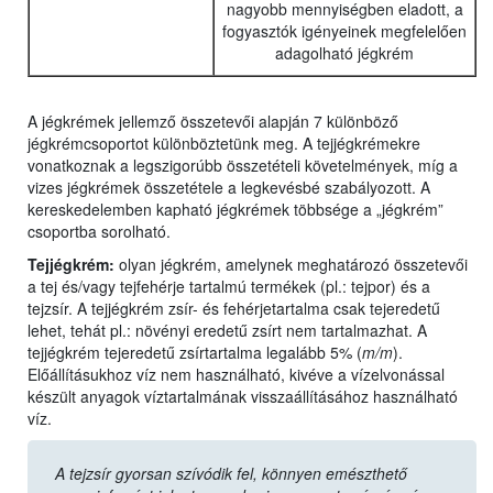
nagyobb mennyiségben eladott, a
fogyasztók igényeinek megfelelően
adagolható jégkrém
A jégkrémek jellemző összetevői alapján 7 különböző
jégkrémcsoportot különböztetünk meg. A tejjégkrémekre
vonatkoznak a legszigorúbb összetételi követelmények, míg a
vizes jégkrémek összetétele a legkevésbé szabályozott. A
kereskedelemben kapható jégkrémek többsége a „jégkrém”
csoportba sorolható.
Tejjégkrém:
olyan jégkrém, amelynek meghatározó összetevői
a tej és/vagy tejfehérje tartalmú termékek (pl.: tejpor) és a
tejzsír. A tejjégkrém zsír- és fehérjetartalma csak tejeredetű
lehet, tehát pl.: növényi eredetű zsírt nem tartalmazhat. A
tejjégkrém tejeredetű zsírtartalma legalább 5% (
m/m
).
Előállításukhoz víz nem használható, kivéve a vízelvonással
készült anyagok víztartalmának visszaállításához használható
víz.
A tejzsír gyorsan szívódik fel, könnyen emészthető