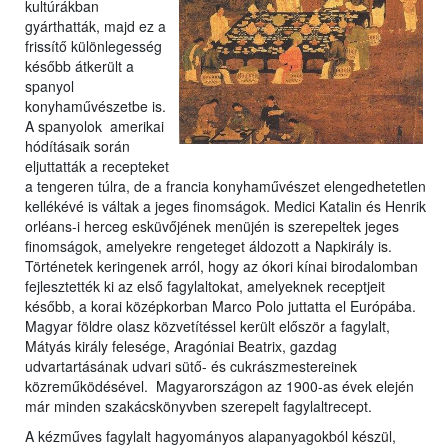
kultúrákban
gyárthatták, majd ez a
frissítő különlegesség
később átkerült a
spanyol
konyhaművészetbe is.
A spanyolok amerikai
hódításaik során
eljuttatták a recepteket
a tengeren túlra, de a francia konyhaművészet elengedhetetlen
kellékévé is váltak a jeges finomságok. Medici Katalin és Henrik
orléans-i herceg esküvőjének menüjén is szerepeltek jeges
finomságok, amelyekre rengeteget áldozott a Napkirály is.
Történetek keringenek arról, hogy az ókori kínai birodalomban
fejlesztették ki az első fagylaltokat, amelyeknek receptjeit
később, a korai középkorban Marco Polo juttatta el Európába.
Magyar földre olasz közvetítéssel került először a fagylalt,
Mátyás király felesége, Aragóniai Beatrix, gazdag
udvartartásának udvari sütő- és cukrászmestereinek
közreműködésével. Magyarországon az 1900-as évek elején
már minden szakácskönyvben szerepelt fagylaltrecept.
A kézműves fagylalt hagyományos alapanyagokból készül,