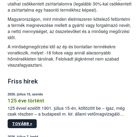
utalhat csökkentett zsírtartalomra (legalább 30%-kal csökkentett
a zsírtartalma egy hasonló termékhez képest).
Magyarországon, mint minden élelmiszeren kötelező feltüntetni
a termék megnevezése mellett a gyártó vagy forgalmazó nevét,
a nettó mennyiséget, az összetevőket és a minőség megőrzési
időt.
A minőségmegőrzési idő az ép és bontatlan termékekre
vonatkozik, melyet -18 fokos vagy annál alacsonyabb
hőmérsékleten tárolnak. Felolvadt jégkrémet nem szabad
visszafagyasztani.
Friss hírek
2026. július 15, szerda
125 éve történt
125 évvel ezelőtt 1901. július 15-én, költözött be – igaz, még
csak részben – a budapesti m. kir. állami vetőmagvizsgáló
állomás a Kis Rókus utca 15. szám alatti, Czigler Győző által
TOVÁBB >
tervezett új épületébe.
2026. július 7, kedd