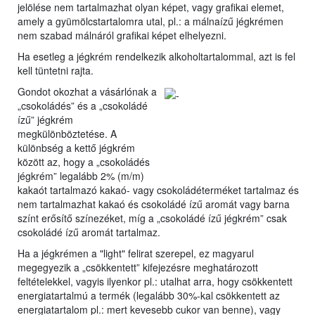
jelölése nem tartalmazhat olyan képet, vagy grafikai elemet,
amely a gyümölcstartalomra utal, pl.: a málnaízű jégkrémen
nem szabad málnáról grafikai képet elhelyezni.
Ha esetleg a jégkrém rendelkezik alkoholtartalommal, azt is fel
kell tüntetni rajta.
Gondot okozhat a vásárlónak a
„csokoládés” és a „csokoládé
ízű” jégkrém
megkülönböztetése. A
különbség a kettő jégkrém
között az, hogy a „csokoládés
jégkrém” legalább 2% (m/m)
kakaót tartalmazó kakaó- vagy csokoládéterméket tartalmaz és
nem tartalmazhat kakaó és csokoládé ízű aromát vagy barna
színt erősítő színezéket, míg a „csokoládé ízű jégkrém” csak
csokoládé ízű aromát tartalmaz.
Ha a jégkrémen a "light" felirat szerepel, ez magyarul
megegyezik a „csökkentett” kifejezésre meghatározott
feltételekkel, vagyis ilyenkor pl.: utalhat arra, hogy csökkentett
energiatartalmú a termék (legalább 30%-kal csökkentett az
energiatartalom pl.: mert kevesebb cukor van benne), vagy