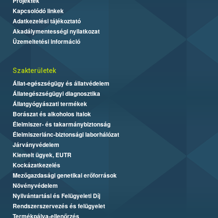
Projektek
Kapcsolódó linkek
Adatkezelési tájékoztató
Akadálymentességi nyilatkozat
Üzemeltetési információ
Szakterületek
Állat-egészségügy és állatvédelem
Állategészségügyi diagnosztika
Állatgyógyászati termékek
Borászat és alkoholos italok
Élelmiszer- és takarmánybiztonság
Élelmiszerlánc-biztonsági laborhálózat
Járványvédelem
Kiemelt ügyek, EUTR
Kockázatkezelés
Mezőgazdasági genetikai erőforrások
Növényvédelem
Nyilvántartási és Felügyeleti Díj
Rendszerszervezés és felügyelet
Termékpálya-ellenőrzés