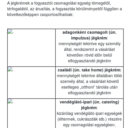
A jégkrémek a fogyasztói csomagolási egység tömegétől,
térfogatától, az árusítás, a fogyasztás körülményeitől függően a
következőképpen csoportosíthatóak:
adagonként csomagolt (ún.
impulzus) jégkrém
:
mennyiségét tekintve egy személy
által, rendszerint a vásárlást
követően rövid időn belül
elfogyasztandó jégkrém
családi (ún. take home) jégkrém:
mennyiségét tekintve általában több
személy által, a vásárlást követő
esetleges „otthoni” tárolás után
elfogyasztandó jégkrém
vendéglátó-ipari (ún. catering)
jégkrém
:
kizárólag vendéglátó-ipari egységek
(éttermek, cukrászdák stb.) részére
egy csomagolási egységben,