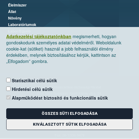
Élelmiszer
Állat
Növény
Laboratóriumok
Labor/Egyéb
Adatkezelési tájékoztatónkban
megismerheti, hogyan
gondoskodunk személyes adatai védelméről. Weboldalunk
cookie-kat (sütiket) használ a jobb felhasználói élmény
érdekében, melynek biztosításához kérjük, kattintson az
„Elfogadom” gombra.
Statisztikai célú sütik
Nemzeti Élelmiszerlánc-biztonsági Hivatal
Hirdetési célú sütik
Cím: 1024 Budapest, Keleti Károly utca. 24.
Alapműködést biztosító és funkcionális sütik
Levelezési cím: 1525 Budapest. Pf. 30.
ÖSSZES SÜTI ELFOGADÁSA
E-mail:
ugyfelszolgalat@nebih.gov.hu
Zöld szám: 06-80/263-244
KIVÁLASZTOTT SÜTIK ELFOGADÁSA
Telefon: 06-1/ 336-9000
Fax: 06-1/336-9479