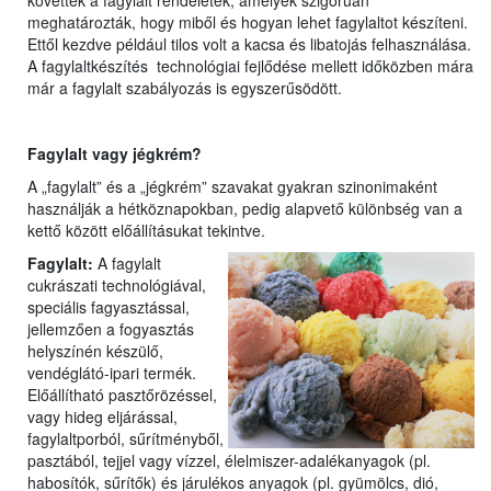
követték a fagylalt rendeletek, amelyek szigorúan
meghatározták, hogy miből és hogyan lehet fagylaltot készíteni.
Ettől kezdve például tilos volt a kacsa és libatojás felhasználása.
A fagylaltkészítés technológiai fejlődése mellett időközben mára
már a fagylalt szabályozás is egyszerűsödött.
Fagylalt vagy jégkrém?
A „fagylalt” és a „jégkrém” szavakat gyakran szinonimaként
használják a hétköznapokban, pedig alapvető különbség van a
kettő között előállításukat tekintve.
Fagylalt:
A fagylalt
cukrászati technológiával,
speciális fagyasztással,
jellemzően a fogyasztás
helyszínén készülő,
vendéglátó-ipari termék.
Előállítható pasztőrözéssel,
vagy hideg eljárással,
fagylaltporból, sűrítményből,
pasztából, tejjel vagy vízzel, élelmiszer-adalékanyagok (pl.
habosítók, sűrítők) és járulékos anyagok (pl. gyümölcs, dió,