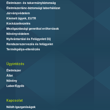
Élelmiszer- és takarmánybiztonság
Élelmiszerlánc-biztonsági laborhálózat
Járványvédelem
Kiemelt ügyek, EUTR
Kockázatkezelés
Mezőgazdasági genetikai erőforrások
Növényvédelem
Nyilvántartási és Felügyeleti Díj
Rendszerszervezés és felügyelet
Termékpálya-ellenőrzés
Ügyintézés
Élelmiszer
Állat
Növény
Labor/Egyéb
Kapcsolat
Nébih Igazgatóságok