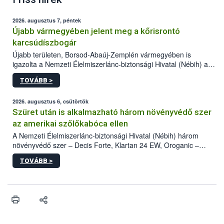
2026. augusztus 7, péntek
Újabb vármegyében jelent meg a kőrisrontó
karcsúdíszbogár
Újabb területen, Borsod-Abaúj-Zemplén vármegyében is
igazolta a Nemzeti Élelmiszerlánc-biztonsági Hivatal (Nébih) a
kőrisrontó karcsúdíszbogár (Agrilus planipennis) jelenlétét. A
TOVÁBB >
kártevőt nem csak színcsapdában találták meg, de már fertőzött
fában is azonosították. A növényvédelmi szakemberek folytatják
az intenzív felderítést, emellett az intézkedéseket a szlovák
2026. augusztus 6, csütörtök
hatósággal is összehangolják a terjedés megállítása érdekében.
Szüret után is alkalmazható három növényvédő szer
az amerikai szőlőkabóca ellen
A Nemzeti Élelmiszerlánc-biztonsági Hivatal (Nébih) három
növényvédő szer – Decis Forte, Klartan 24 EW, Oroganic –
engedélyokiratát módosította, így azok a szüretet követően,
TOVÁBB >
egészen a vesszőérettség (BBCH 91) stádiumáig
felhasználhatóak a szőlőben. A kiterjesztések célja, hogy a korai
érésű szőlőkben is legyen lehetőség a károsító elleni további
védekezésre. Az Oroganic készítmény kis kiszerelésben kiskerti
felhasználók számára is elérhető és ökológiai termesztésben is
engedélyezett.