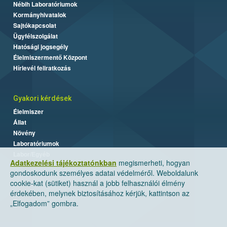
Nébih Laboratóriumok
Kormányhivatalok
Sajtókapcsolat
Ügyfélszolgálat
Hatósági jogsegély
Élelmiszermentő Központ
Hírlevél feliratkozás
Gyakori kérdések
Élelmiszer
Állat
Növény
Laboratóriumok
Labor/Egyéb
Adatkezelési tájékoztatónkban
megismerheti, hogyan
gondoskodunk személyes adatai védelméről. Weboldalunk
cookie-kat (sütiket) használ a jobb felhasználói élmény
érdekében, melynek biztosításához kérjük, kattintson az
„Elfogadom” gombra.