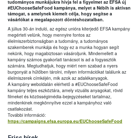
tudományos munkájukra hívja fel a figyelmet az EFSA új
#EUChooseSafeFood kampánya, melyet a Nébih is aktívan
támogat, s amelynek kiemelt célja, hogy segítse a
vásárlókat a megalapozott döntéshozatalban.
A július 30-án induló, az egész unióra kiterjedő EFSA kampány
megérteti velünk, hogy mennyire fontos az
élelmiszerbiztonságban a tudomány, a tudományos
szakemberek munkája és hogy ez a munka hogyan segít
nekünk, hogy magabiztosan vásároljunk. Mindemellett a
kampány számos gyakorlati tanácsot is ad a fogyasztók
számára. Megtudhatjuk, hogy miért nem szabad a nyers
burgonyát a hűtőben tárolni, milyen információkat találunk az
élelmiszerek címkéjén, mik azok az adalékanyagok.
A kampány weboldalán elérhető a #EUChooseSafeFood
kampány teljes eszköztára, amely vizuális anyagokat, rövid
filmeket és közösségimédia-bejegyzéseket tartalmaz,
mindenkinek megkönnyítve ezzel a kampányhoz való
csatlakozást.
További információ:
https://campaigns.efsa.europa.eu/EUChooseSafeFood
Friss hírek