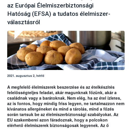
az Európai Élelmiszerbiztonsági
Hatóság (EFSA) a tudatos élelmiszer-
választásról
2021. augusztus 2, hétfő
A megfelelő élelmiszerek beszerzése és az ételkészítés
felelősségteljes feladat, akár magunknak főzünk, akár a
családnak vagy a barátoknak. Nem elég, ha az étel ízletes,
az is fontos, hogy mindig friss legyen, ne tartalmazzon nem
kívánatos allergéneket és mind a tárolás, mind a főzés
során tartsuk be az élelmiszerbiztonsági szabályokat. Az
EU szakemberei azon fáradoznak, hogy a polcokon
elérhető élelmiszerek biztonságosak legyenek. Az ő