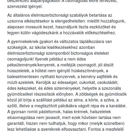
beszerezett alapanyagokból! A csomagolás előre tervezést,
szervezést igényel.
Az általános élelmiszerbiztonsági szabályok betartása az
uzsonna elkésztésekor is elengedhetetlen: mielőtt hozzáfogunk,
alaposan mossunk kezet, használjunk tiszta eszközöket és
legyen külön vágódeszkánk a hozzávalók előkészítéséhez.
A gyermekeknek gyakori és változatos táplálkozásra van
szükségük, az iskolai kisétkezésekhez azonban
élelmiszerbiztonsági szempontból biztonságos ételeket
csomagoljunk! Ilyenek például a nem édes
péksütemények/kenyerek, a melléjük csomagolt, jól átsült
hússzeletek, a hűtést nem igénylő húskészítmények, a
balesetmentesen nyitható konzervek, a kemény sajtfélék és
müzli-szeletek. Kerüljük az édességet, cukorkát, csokoládét,
édes kekszeket, és édes süteményeket, helyette a szezonális
gyümölcsöket részesítsük előnyben. A zöldségek és gyümölcsök
közül jól bírja a szállítást például az alma, a körte, a szilva, a
szőlő, illetve a megtisztított pálcikákra vágott répa és a karalábé.
A gyorsan romló pástétomok, halas krémek, halszeletek
elcsomagolása nem javasolt, mert ezek hűvösen tartása nem
garantált, hiszen nem tudhatjuk, hogy mikor (melyik szünetben)
lesz lehetősége a gyereknek elfogyasztani. Fontos a megfelelő