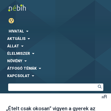
HIVATAL
AKTUÁLIS
ÁLLAT
ÉLELMISZER
NÖVÉNY
ÁTFOGÓ TÉMÁK
KAPCSOLAT
„Ételt csak okosan” vigyen a gyerek az