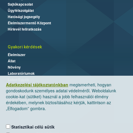
Sajtókapcsolat
Ügyfélszolgálat
Hatósági jogsegély
Élelmiszermentő Központ
Hírlevél feliratkozás
Gyakori kérdések
Élelmiszer
Állat
Növény
Laboratóriumok
Labor/Egyéb
Adatkezelési tájékoztatónkban
megismerheti, hogyan
gondoskodunk személyes adatai védelméről. Weboldalunk
cookie-kat (sütiket) használ a jobb felhasználói élmény
érdekében, melynek biztosításához kérjük, kattintson az
„Elfogadom” gombra.
Statisztikai célú sütik
Nemzeti Élelmiszerlánc-biztonsági Hivatal