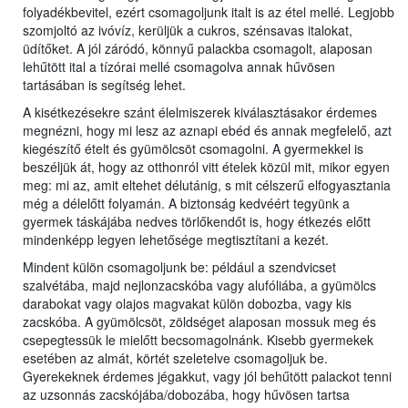
folyadékbevitel, ezért csomagoljunk italt is az étel mellé. Legjobb
szomjoltó az ivóvíz, kerüljük a cukros, szénsavas italokat,
üdítőket. A jól záródó, könnyű palackba csomagolt, alaposan
lehűtött ital a tízórai mellé csomagolva annak hűvösen
tartásában is segítség lehet.
A kisétkezésekre szánt élelmiszerek kiválasztásakor érdemes
megnézni, hogy mi lesz az aznapi ebéd és annak megfelelő, azt
kiegészítő ételt és gyümölcsöt csomagolni. A gyermekkel is
beszéljük át, hogy az otthonról vitt ételek közül mit, mikor egyen
meg: mi az, amit eltehet délutánig, s mit célszerű elfogyasztania
még a délelőtt folyamán. A biztonság kedvéért tegyünk a
gyermek táskájába nedves törlőkendőt is, hogy étkezés előtt
mindenképp legyen lehetősége megtisztítani a kezét.
Mindent külön csomagoljunk be: például a szendvicset
szalvétába, majd nejlonzacskóba vagy alufóliába, a gyümölcs
darabokat vagy olajos magvakat külön dobozba, vagy kis
zacskóba. A gyümölcsöt, zöldséget alaposan mossuk meg és
csepegtessük le mielőtt becsomagolnánk. Kisebb gyermekek
esetében az almát, körtét szeletelve csomagoljuk be.
Gyerekeknek érdemes jégakkut, vagy jól behűtött palackot tenni
az uzsonnás zacskójába/dobozába, hogy hűvösen tartsa