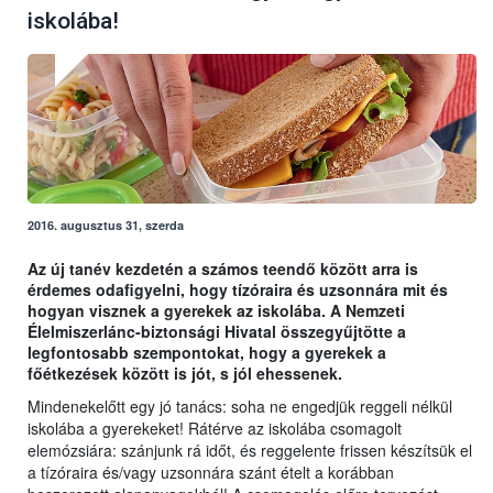
iskolába!
2016. augusztus 31, szerda
Az új tanév kezdetén a számos teendő között arra is
érdemes odafigyelni, hogy tízóraira és uzsonnára mit és
hogyan visznek a gyerekek az iskolába. A Nemzeti
Élelmiszerlánc-biztonsági Hivatal összegyűjtötte a
legfontosabb szempontokat, hogy a gyerekek a
főétkezések között is jót, s jól ehessenek.
Mindenekelőtt egy jó tanács: soha ne engedjük reggeli nélkül
iskolába a gyerekeket! Rátérve az iskolába csomagolt
elemózsiára: szánjunk rá időt, és reggelente frissen készítsük el
a tízóraira és/vagy uzsonnára szánt ételt a korábban