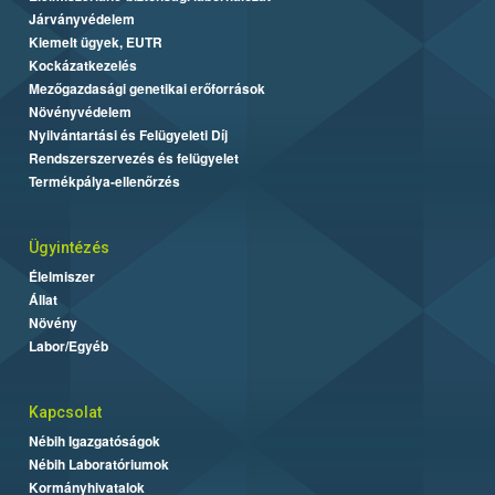
Járványvédelem
Kiemelt ügyek, EUTR
Kockázatkezelés
Mezőgazdasági genetikai erőforrások
Növényvédelem
Nyilvántartási és Felügyeleti Díj
Rendszerszervezés és felügyelet
Termékpálya-ellenőrzés
Ügyintézés
Élelmiszer
Állat
Növény
Labor/Egyéb
Kapcsolat
Nébih Igazgatóságok
Nébih Laboratóriumok
Kormányhivatalok