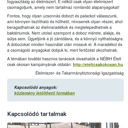
fogyasztásig az élelmiszert. E nélkül csak olyan élelmiszert
csomagoljunk, amely nem tartalmaz romlandó alapanyagokat!
Fontos, hogy olyan uzsonnás dobozt és palackot válasszunk,
ami könnyen tisztítható és hűthető, nincsenek olyan részei, ahol
beragadhatnak az ételmaradékok és megtelepedhetnek a
baktériumok. Nem utolsó szempont a doboz mérete, alakja, és
súlya sem. Ügyeljünk a jó záródásra, és a könnyű nyithatóságra.
A dobozokat minden használat után mossuk el. A maradékot és
a csomagoló anyagokat dobjuk ki, mert fertőzést okozhatnak.
A témában további hasznos tanácsok olvashatók a NÉBIH Ételt
csak okosan kampányának oldalán:
http://eteltcsakokosan.hu
Élelmiszer- és Takarmánybiztonsági Igazgatóság
Kapcsolódó anyagok:
közlemény letölthető formában
Kapcsolódó tartalmak