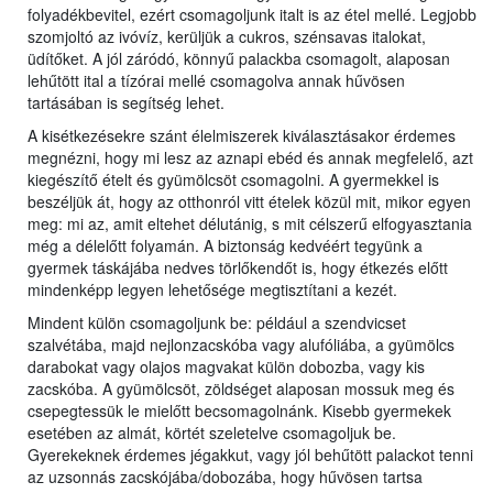
folyadékbevitel, ezért csomagoljunk italt is az étel mellé. Legjobb
szomjoltó az ivóvíz, kerüljük a cukros, szénsavas italokat,
üdítőket. A jól záródó, könnyű palackba csomagolt, alaposan
lehűtött ital a tízórai mellé csomagolva annak hűvösen
tartásában is segítség lehet.
A kisétkezésekre szánt élelmiszerek kiválasztásakor érdemes
megnézni, hogy mi lesz az aznapi ebéd és annak megfelelő, azt
kiegészítő ételt és gyümölcsöt csomagolni. A gyermekkel is
beszéljük át, hogy az otthonról vitt ételek közül mit, mikor egyen
meg: mi az, amit eltehet délutánig, s mit célszerű elfogyasztania
még a délelőtt folyamán. A biztonság kedvéért tegyünk a
gyermek táskájába nedves törlőkendőt is, hogy étkezés előtt
mindenképp legyen lehetősége megtisztítani a kezét.
Mindent külön csomagoljunk be: például a szendvicset
szalvétába, majd nejlonzacskóba vagy alufóliába, a gyümölcs
darabokat vagy olajos magvakat külön dobozba, vagy kis
zacskóba. A gyümölcsöt, zöldséget alaposan mossuk meg és
csepegtessük le mielőtt becsomagolnánk. Kisebb gyermekek
esetében az almát, körtét szeletelve csomagoljuk be.
Gyerekeknek érdemes jégakkut, vagy jól behűtött palackot tenni
az uzsonnás zacskójába/dobozába, hogy hűvösen tartsa