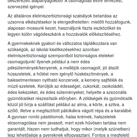
beszerezett alapanyagokból! A csomagolás előre tervezést,
szervezést igényel.
Az általános élelmiszerbiztonsági szabályok betartása az
uzsonna elkésztésekor is elengedhetetlen: mielőtt hozzáfogunk,
alaposan mossunk kezet, használjunk tiszta eszközöket és
legyen külön vágódeszkánk a hozzávalók előkészítéséhez.
A gyermekeknek gyakori és változatos táplálkozásra van
szükségük, az iskolai kisétkezésekhez azonban
élelmiszerbiztonsági szempontból biztonságos ételeket
csomagoljunk! Ilyenek például a nem édes
péksütemények/kenyerek, a melléjük csomagolt, jól átsült
hússzeletek, a hűtést nem igénylő húskészítmények, a
balesetmentesen nyitható konzervek, a kemény sajtfélék és
müzli-szeletek. Kerüljük az édességet, cukorkát, csokoládét,
édes kekszeket, és édes süteményeket, helyette a szezonális
gyümölcsöket részesítsük előnyben. A zöldségek és gyümölcsök
közül jól bírja a szállítást például az alma, a körte, a szilva, a
szőlő, illetve a megtisztított pálcikákra vágott répa és a karalábé.
A gyorsan romló pástétomok, halas krémek, halszeletek
elcsomagolása nem javasolt, mert ezek hűvösen tartása nem
garantált, hiszen nem tudhatjuk, hogy mikor (melyik szünetben)
lesz lehetősége a gyereknek elfogyasztani. Fontos a megfelelő