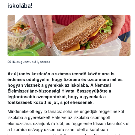
iskolába!
2016. augusztus 31, szerda
Az új tanév kezdetén a számos teendő között arra is
érdemes odafigyelni, hogy tízóraira és uzsonnára mit és
hogyan visznek a gyerekek az iskolába. A Nemzeti
Élelmiszerlánc-biztonsági Hivatal összegyűjtötte a
legfontosabb szempontokat, hogy a gyerekek a
főétkezések között is jót, s jól ehessenek.
Mindenekelőtt egy jó tanács: soha ne engedjük reggeli nélkül
iskolába a gyerekeket! Rátérve az iskolába csomagolt
elemózsiára: szánjunk rá időt, és reggelente frissen készítsük el
a tízóraira és/vagy uzsonnára szánt ételt a korábban