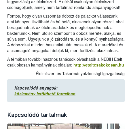
fogyasztásig az élelmiszert. E nélkül csak olyan élelmiszert
csomagoljunk, amely nem tartalmaz romlandó alapanyagokat!
Fontos, hogy olyan uzsonnás dobozt és palackot válasszunk,
ami könnyen tisztítható és hűthető, nincsenek olyan részei, ahol
beragadhatnak az ételmaradékok és megtelepedhetnek a
baktériumok. Nem utolsó szempont a doboz mérete, alakja, és
súlya sem. Ügyeljünk a jó záródásra, és a könnyű nyithatóságra.
A dobozokat minden használat után mossuk el. A maradékot és
a csomagoló anyagokat dobjuk ki, mert fertőzést okozhatnak.
A témában további hasznos tanácsok olvashatók a NÉBIH Ételt
csak okosan kampányának oldalán:
http://eteltcsakokosan.hu
Élelmiszer- és Takarmánybiztonsági Igazgatóság
Kapcsolódó anyagok:
közlemény letölthető formában
Kapcsolódó tartalmak