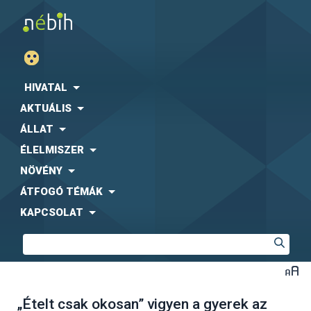
HIVATAL
AKTUÁLIS
ÁLLAT
ÉLELMISZER
NÖVÉNY
ÁTFOGÓ TÉMÁK
KAPCSOLAT
„Ételt csak okosan” vigyen a gyerek az