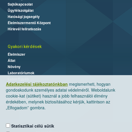
Sajtókapcsolat
Ügyfélszolgálat
Hatósági jogsegély
Élelmiszermentő Központ
Hírlevél feliratkozás
Gyakori kérdések
Élelmiszer
Állat
Növény
Laboratóriumok
Labor/Egyéb
Adatkezelési tájékoztatónkban
megismerheti, hogyan
gondoskodunk személyes adatai védelméről. Weboldalunk
cookie-kat (sütiket) használ a jobb felhasználói élmény
érdekében, melynek biztosításához kérjük, kattintson az
„Elfogadom” gombra.
Statisztikai célú sütik
Nemzeti Élelmiszerlánc-biztonsági Hivatal