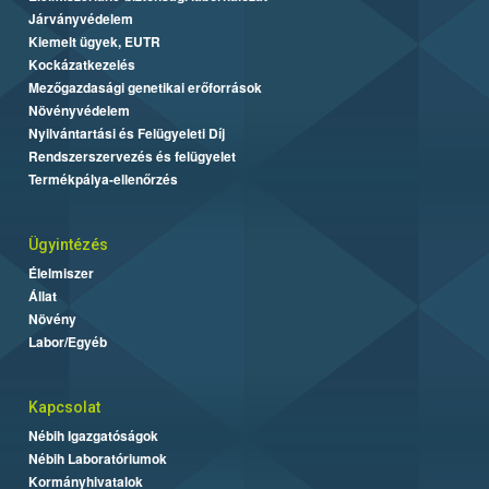
Járványvédelem
Kiemelt ügyek, EUTR
Kockázatkezelés
Mezőgazdasági genetikai erőforrások
Növényvédelem
Nyilvántartási és Felügyeleti Díj
Rendszerszervezés és felügyelet
Termékpálya-ellenőrzés
Ügyintézés
Élelmiszer
Állat
Növény
Labor/Egyéb
Kapcsolat
Nébih Igazgatóságok
Nébih Laboratóriumok
Kormányhivatalok