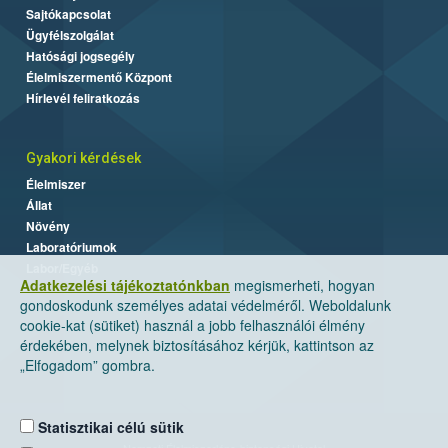
Sajtókapcsolat
Ügyfélszolgálat
Hatósági jogsegély
Élelmiszermentő Központ
Hírlevél feliratkozás
Gyakori kérdések
Élelmiszer
Állat
Növény
Laboratóriumok
Labor/Egyéb
Adatkezelési tájékoztatónkban
megismerheti, hogyan
gondoskodunk személyes adatai védelméről. Weboldalunk
cookie-kat (sütiket) használ a jobb felhasználói élmény
érdekében, melynek biztosításához kérjük, kattintson az
„Elfogadom” gombra.
Statisztikai célú sütik
Nemzeti Élelmiszerlánc-biztonsági Hivatal