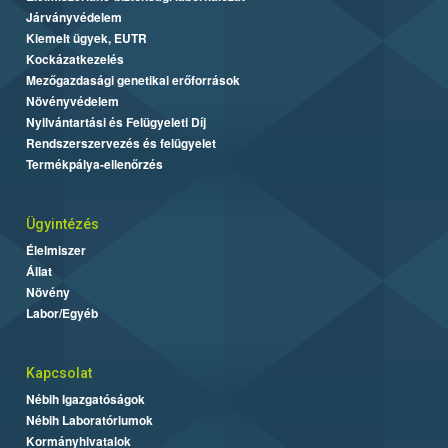
Járványvédelem
Kiemelt ügyek, EUTR
Kockázatkezelés
Mezőgazdasági genetikai erőforrások
Növényvédelem
Nyilvántartási és Felügyeleti Díj
Rendszerszervezés és felügyelet
Termékpálya-ellenőrzés
Ügyintézés
Élelmiszer
Állat
Növény
Labor/Egyéb
Kapcsolat
Nébih Igazgatóságok
Nébih Laboratóriumok
Kormányhivatalok