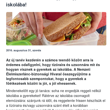
iskolába!
2016. augusztus 31, szerda
Az új tanév kezdetén a számos teendő között arra is
érdemes odafigyelni, hogy tízóraira és uzsonnára mit és
hogyan visznek a gyerekek az iskolába. A Nemzeti
Élelmiszerlánc-biztonsági Hivatal összegyűjtötte a
legfontosabb szempontokat, hogy a gyerekek a
főétkezések között is jót, s jól ehessenek.
Mindenekelőtt egy jó tanács: soha ne engedjük reggeli nélkül
iskolába a gyerekeket! Rátérve az iskolába csomagolt
elemózsiára: szánjunk rá időt, és reggelente frissen készítsük el
a tízóraira és/vagy uzsonnára szánt ételt a korábban