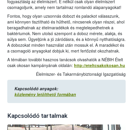
fogyasztásig az élelmiszert. E nélkül csak olyan élelmiszert
csomagoljunk, amely nem tartalmaz romlandó alapanyagokat!
Fontos, hogy olyan uzsonnás dobozt és palackot válasszunk,
ami könnyen tisztítható és hűthető, nincsenek olyan részei, ahol
beragadhatnak az ételmaradékok és megtelepedhetnek a
baktériumok. Nem utolsó szempont a doboz mérete, alakja, és
súlya sem. Ügyeljünk a jó záródásra, és a könnyű nyithatóságra.
A dobozokat minden használat után mossuk el. A maradékot és
a csomagoló anyagokat dobjuk ki, mert fertőzést okozhatnak.
A témában további hasznos tanácsok olvashatók a NÉBIH Ételt
csak okosan kampányának oldalán:
http://eteltcsakokosan.hu
Élelmiszer- és Takarmánybiztonsági Igazgatóság
Kapcsolódó anyagok:
közlemény letölthető formában
Kapcsolódó tartalmak