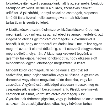
folyadékbevitel, ezért csomagoljunk italt is az étel mellé. Legjobb
szomjoltó az ivóvíz, kerüljük a cukros, szénsavas italokat,
üdítőket. A jól záródó, könnyű palackba csomagolt, alaposan
lehűtött ital a tízórai mellé csomagolva annak hűvösen
tartásában is segítség lehet.
A kisétkezésekre szánt élelmiszerek kiválasztásakor érdemes
megnézni, hogy mi lesz az aznapi ebéd és annak megfelelő, azt
kiegészítő ételt és gyümölcsöt csomagolni. A gyermekkel is
beszéljük át, hogy az otthonról vitt ételek közül mit, mikor egyen
meg: mi az, amit eltehet délutánig, s mit célszerű elfogyasztania
még a délelőtt folyamán. A biztonság kedvéért tegyünk a
gyermek táskájába nedves törlőkendőt is, hogy étkezés előtt
mindenképp legyen lehetősége megtisztítani a kezét.
Mindent külön csomagoljunk be: például a szendvicset
szalvétába, majd nejlonzacskóba vagy alufóliába, a gyümölcs
darabokat vagy olajos magvakat külön dobozba, vagy kis
zacskóba. A gyümölcsöt, zöldséget alaposan mossuk meg és
csepegtessük le mielőtt becsomagolnánk. Kisebb gyermekek
esetében az almát, körtét szeletelve csomagoljuk be.
Gyerekeknek érdemes jégakkut, vagy jól behűtött palackot tenni
az uzsonnás zacskójába/dobozába, hogy hűvösen tartsa