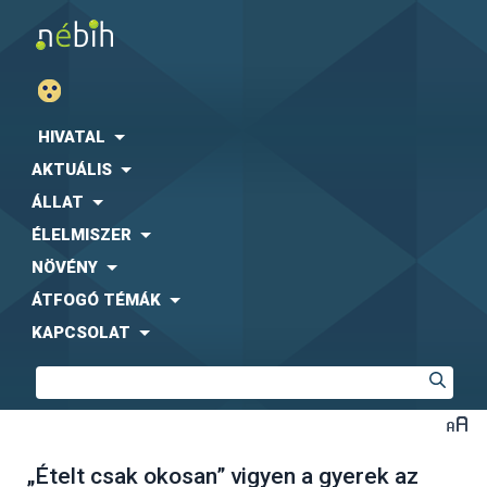
HIVATAL
AKTUÁLIS
ÁLLAT
ÉLELMISZER
NÖVÉNY
ÁTFOGÓ TÉMÁK
KAPCSOLAT
„Ételt csak okosan” vigyen a gyerek az