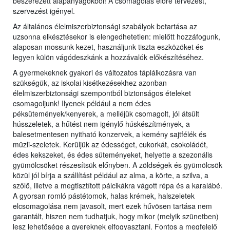
beszerezett alapanyagokból! A csomagolás előre tervezést,
szervezést igényel.
Az általános élelmiszerbiztonsági szabályok betartása az
uzsonna elkésztésekor is elengedhetetlen: mielőtt hozzáfogunk,
alaposan mossunk kezet, használjunk tiszta eszközöket és
legyen külön vágódeszkánk a hozzávalók előkészítéséhez.
A gyermekeknek gyakori és változatos táplálkozásra van
szükségük, az iskolai kisétkezésekhez azonban
élelmiszerbiztonsági szempontból biztonságos ételeket
csomagoljunk! Ilyenek például a nem édes
péksütemények/kenyerek, a melléjük csomagolt, jól átsült
hússzeletek, a hűtést nem igénylő húskészítmények, a
balesetmentesen nyitható konzervek, a kemény sajtfélék és
müzli-szeletek. Kerüljük az édességet, cukorkát, csokoládét,
édes kekszeket, és édes süteményeket, helyette a szezonális
gyümölcsöket részesítsük előnyben. A zöldségek és gyümölcsök
közül jól bírja a szállítást például az alma, a körte, a szilva, a
szőlő, illetve a megtisztított pálcikákra vágott répa és a karalábé.
A gyorsan romló pástétomok, halas krémek, halszeletek
elcsomagolása nem javasolt, mert ezek hűvösen tartása nem
garantált, hiszen nem tudhatjuk, hogy mikor (melyik szünetben)
lesz lehetősége a gyereknek elfogyasztani. Fontos a megfelelő