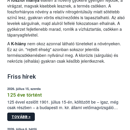
A
foszfor hiánya
esetén a növény gyökere gyengén fejlődik, a
virágzat, magvak kisebbek lesznek, a termés csökken. A
foszforhiányos növény a relatív nitrogéntúlsúly miatt sötétebb
színű lesz, gyakran vörös elszíneződés is tapasztalható. Az alsó
levelek sárgulnak, majd alulról felfelé fokozatosan elhalnak. A
gyökérzet fejletlenebb marad, romlik a vízháztartás, csökken a
tápanyagfelvétel.
A
K-hiány
nem okoz azonnal látható tüneteket a növényeken.
Ez az ún. "rejtett éhség" azonban sokszor jelentős
terméscsökkenésben nyilvánul meg. A klorózis (sárgulás) és
nekrózis (elhalás) gyakran csak később jelentkeznek.
Friss hírek
2026. július 15, szerda
125 éve történt
125 évvel ezelőtt 1901. július 15-én, költözött be – igaz, még
csak részben – a budapesti m. kir. állami vetőmagvizsgáló
állomás a Kis Rókus utca 15. szám alatti, Czigler Győző által
TOVÁBB >
tervezett új épületébe.
2026. július 6, hétfő