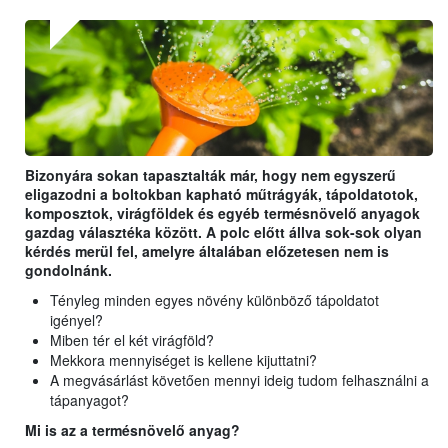
Bizonyára sokan tapasztalták már, hogy nem egyszerű
eligazodni a boltokban kapható műtrágyák, tápoldatotok,
komposztok, virágföldek és egyéb termésnövelő anyagok
gazdag választéka között. A polc előtt állva sok-sok olyan
kérdés merül fel, amelyre általában előzetesen nem is
gondolnánk.
Tényleg minden egyes növény különböző tápoldatot
igényel?
Miben tér el két virágföld?
Mekkora mennyiséget is kellene kijuttatni?
A megvásárlást követően mennyi ideig tudom felhasználni a
tápanyagot?
Mi is az a termésnövelő anyag?