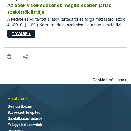
Az ebek viselkedésének megítélésében jártas
szakértők listája
A kedvtelésből tartott állatok tartásáról és forgalmazásáról szóló
41/2010. (II. 26.) Korm.rendelet szabályozza az eb okozta fizikai
sérülés, illetve ennek veszélye keletkezésekor felmerülő
TOVÁBB >
hatósági feladatokat, valamint a veszélyes eb tartását és annak
engedélyezését. Ezen eljárások során szükség esetén be kell
vonni az ebek viselkedésének megítélésében jártas szakértőt.
Cookie beállítások
Hivatalunk
Bemutatkozás
Szervezeti felépítés
Gazdálkodási adatok
Felügyeleti szervünk
Projektek