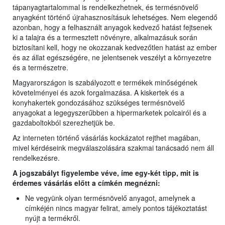
tápanyagtartalommal is rendelkezhetnek, és termésnövelő
anyagként történő újrahasznosításuk lehetséges. Nem elegendő
azonban, hogy a felhasznált anyagok kedvező hatást fejtsenek
ki a talajra és a termesztett növényre, alkalmazásuk során
biztosítani kell, hogy ne okozzanak kedvezőtlen hatást az ember
és az állat egészségére, ne jelentsenek veszélyt a környezetre
és a természetre.
Magyarországon is szabályozott e termékek minőségének
követelményei és azok forgalmazása. A kiskertek és a
konyhakertek gondozásához szükséges termésnövelő
anyagokat a legegyszerűbben a hipermarketek polcairól és a
gazdaboltokból szerezhetjük be.
Az interneten történő vásárlás kockázatot rejthet magában,
mivel kérdéseink megválaszolására szakmai tanácsadó nem áll
rendelkezésre.
A jogszabályt figyelembe véve, íme egy-két tipp, mit is
érdemes vásárlás előtt a címkén megnézni:
Ne vegyünk olyan termésnövelő anyagot, amelynek a
címkéjén nincs magyar felirat, amely pontos tájékoztatást
nyújt a termékről.