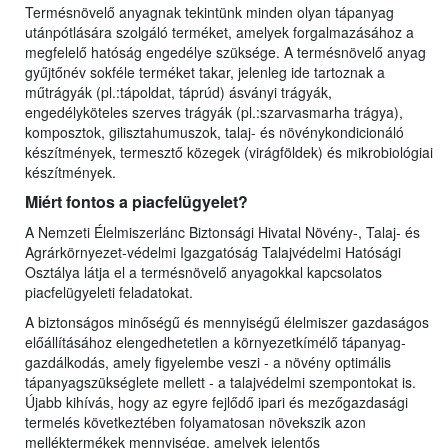
Termésnövelő anyagnak tekintünk minden olyan tápanyag
utánpótlására szolgáló terméket, amelyek forgalmazásához a
megfelelő hatóság engedélye szüksége. A termésnövelő anyag
gyűjtőnév sokféle terméket takar, jelenleg ide tartoznak a
műtrágyák (pl.:tápoldat, táprúd) ásványi trágyák,
engedélyköteles szerves trágyák (pl.:szarvasmarha trágya),
komposztok, gilisztahumuszok, talaj- és növénykondicionáló
készítmények, termesztő közegek (virágföldek) és mikrobiológiai
készítmények.
Miért fontos a piacfelügyelet?
A Nemzeti Élelmiszerlánc Biztonsági Hivatal Növény-, Talaj- és
Agrárkörnyezet-védelmi Igazgatóság Talajvédelmi Hatósági
Osztálya látja el a termésnövelő anyagokkal kapcsolatos
piacfelügyeleti feladatokat.
A biztonságos minőségű és mennyiségű élelmiszer gazdaságos
előállításához elengedhetetlen a környezetkímélő tápanyag-
gazdálkodás, amely figyelembe veszi - a növény optimális
tápanyagszükséglete mellett - a talajvédelmi szempontokat is.
Újabb kihívás, hogy az egyre fejlődő ipari és mezőgazdasági
termelés következtében folyamatosan növekszik azon
melléktermékek mennyisége, amelyek jelentős