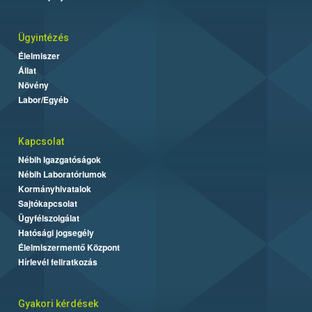
Ügyintézés
Élelmiszer
Állat
Növény
Labor/Egyéb
Kapcsolat
Nébih Igazgatóságok
Nébih Laboratóriumok
Kormányhivatalok
Sajtókapcsolat
Ügyfélszolgálat
Hatósági jogsegély
Élelmiszermentő Központ
Hírlevél feliratkozás
Gyakori kérdések