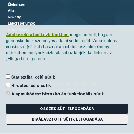
Élelmiszer
Állat
Növény
Laboratóriumok
Labor/Egyéb
Adatkezelési tájékoztatónkban
megismerheti, hogyan
gondoskodunk személyes adatai védelméről. Weboldalunk
cookie-kat (sütiket) használ a jobb felhasználói élmény
érdekében, melynek biztosításához kérjük, kattintson az
„Elfogadom” gombra.
Statisztikai célú sütik
Nemzeti Élelmiszerlánc-biztonsági Hivatal
Hirdetési célú sütik
Cím: 1024 Budapest, Keleti Károly utca. 24.
Alapműködést biztosító és funkcionális sütik
Levelezési cím: 1525 Budapest. Pf. 30.
ÖSSZES SÜTI ELFOGADÁSA
E-mail:
ugyfelszolgalat@nebih.gov.hu
Zöld szám: 06-80/263-244
KIVÁLASZTOTT SÜTIK ELFOGADÁSA
Telefon: 06-1/ 336-9000
Fax: 06-1/336-9479