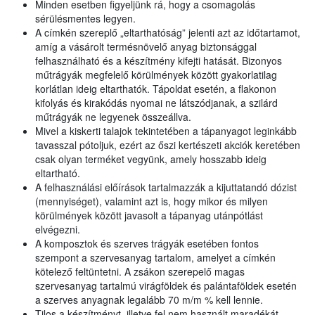
Minden esetben figyeljünk rá, hogy a csomagolás
sérülésmentes legyen.
A címkén szereplő „eltarthatóság” jelenti azt az időtartamot,
amíg a vásárolt termésnövelő anyag biztonsággal
felhasználható és a készítmény kifejti hatását. Bizonyos
műtrágyák megfelelő körülmények között gyakorlatilag
korlátlan ideig eltarthatók. Tápoldat esetén, a flakonon
kifolyás és kirakódás nyomai ne látszódjanak, a szilárd
műtrágyák ne legyenek összeállva.
Mivel a kiskerti talajok tekintetében a tápanyagot leginkább
tavasszal pótoljuk, ezért az őszi kertészeti akciók keretében
csak olyan terméket vegyünk, amely hosszabb ideig
eltartható.
A felhasználási előírások tartalmazzák a kijuttatandó dózist
(mennyiséget), valamint azt is, hogy mikor és milyen
körülmények között javasolt a tápanyag utánpótlást
elvégezni.
A komposztok és szerves trágyák esetében fontos
szempont a szervesanyag tartalom, amelyet a címkén
kötelező feltüntetni. A zsákon szerepelő magas
szervesanyag tartalmú virágföldek és palántaföldek esetén
a szerves anyagnak legalább 70 m/m % kell lennie.
Tilos a készítményt, illetve fel nem használt maradékát,