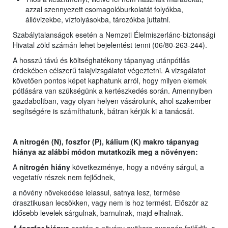
azzal szennyezett csomagolóburkolatát folyókba,
állóvizekbe, vízfolyásokba, tározókba juttatni.
Szabálytalanságok esetén a Nemzeti Élelmiszerlánc-biztonsági
Hivatal zöld számán lehet bejelentést tenni (06/80-263-244).
A hosszú távú és költséghatékony tápanyag utánpótlás
érdekében célszerű talajvizsgálatot végeztetni. A vizsgálatot
követően pontos képet kaphatunk arról, hogy milyen elemek
pótlására van szükségünk a kertészkedés során. Amennyiben
gazdaboltban, vagy olyan helyen vásárolunk, ahol szakember
segítségére is számíthatunk, bátran kérjük ki a tanácsát.
A nitrogén (N), foszfor (P), kálium (K) makro tápanyag
hiánya az alábbi módon mutatkozik meg a növényen:
A
nitrogén hiány
következménye, hogy a növény sárgul, a
vegetatív részek nem fejlődnek,
a növény növekedése lelassul, satnya lesz, termése
drasztikusan lecsökken, vagy nem is hoz termést. Először az
idősebb levelek sárgulnak, barnulnak, majd elhalnak.