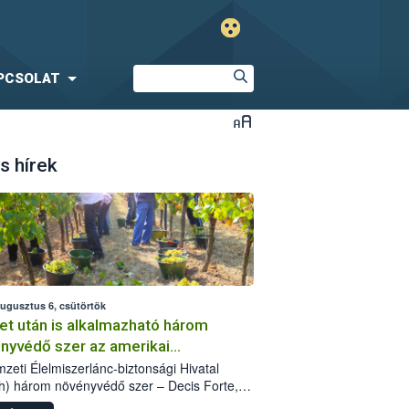
PCSOLAT
s hírek
augusztus 6, csütörtök
et után is alkalmazható három
nyvédő szer az amerikai
őkabóca ellen
zeti Élelmiszerlánc-biztonsági Hivatal
h) három növényvédő szer – Decis Forte,
an 24 EW, Oroganic – engedélyokiratát