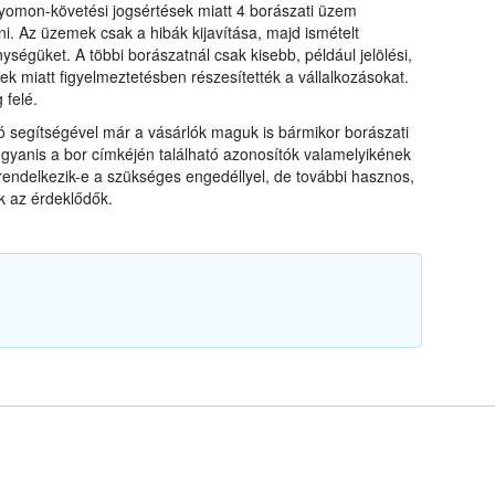
nyomon-követési jogsértések miatt 4 borászati üzem
ni. Az üzemek csak a hibák kijavítása, majd ismételt
ységüket. A többi borászatnál csak kisebb, például jelölési,
yek miatt figyelmeztetésben részesítették a vállalkozásokat.
 felé.
ó segítségével már a vásárlók maguk is bármikor borászati
gyanis a bor címkéjén található azonosítók valamelyikének
rendelkezik-e a szükséges engedéllyel, de további hasznos,
ak az érdeklődők.