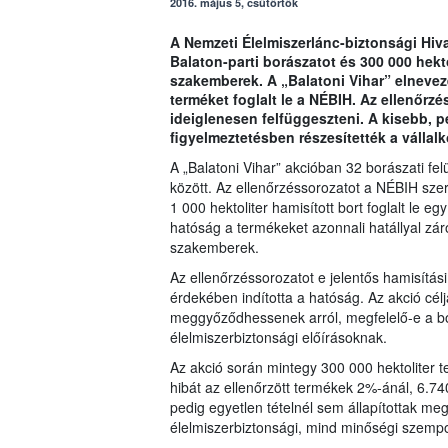
2016. május 5, csütörtök
A Nemzeti Élelmiszerlánc-biztonsági Hiv
Balaton-parti borászatot és 300 000 hekto
szakemberek. A „Balatoni Vihar” elnevez
terméket foglalt le a NÉBIH. Az ellenőrz
ideiglenesen felfüggeszteni. A kisebb, pé
figyelmeztetésben részesítették a vállal
A „Balatoni Vihar” akcióban 32 borászati felü
között. Az ellenőrzéssorozatot a NÉBIH sze
1 000 hektoliter hamisított bort foglalt le e
hatóság a termékeket azonnali hatállyal zár
szakemberek.
Az ellenőrzéssorozatot e jelentős hamisítási
érdekében indította a hatóság. Az akció cél
meggyőződhessenek arról, megfelelő-e a bo
élelmiszerbiztonsági előírásoknak.
Az akció során mintegy 300 000 hektoliter
hibát az ellenőrzött termékek 2%-ánál, 6.740 
pedig egyetlen tételnél sem állapítottak me
élelmiszerbiztonsági, mind minőségi szemp