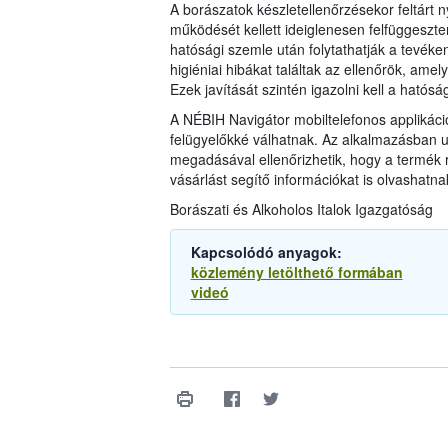
A borászatok készletellenőrzésekor feltárt 
működését kellett ideiglenesen felfüggeszte
hatósági szemle után folytathatják a tevéken
higiéniai hibákat találtak az ellenőrök, amel
Ezek javítását szintén igazolni kell a hatóság
A NÉBIH Navigátor mobiltelefonos applikáci
felügyelőkké válhatnak. Az alkalmazásban u
megadásával ellenőrizhetik, hogy a termék 
vásárlást segítő információkat is olvashatn
Borászati és Alkoholos Italok Igazgatóság
Kapcsolódó anyagok:
közlemény letölthető formában
videó