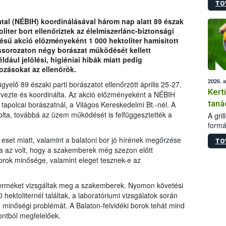
TO
módos
egész
atal (NÉBIH) koordinálásával három nap alatt 89 észak
felha
liter bort ellenőriztek az élelmiszerlánc-biztonsági
célja
ésű akció előzményeként 1 000 hektoliter hamisított
lehet
éssorozaton négy borászat működését kellett
Az Or
ldául jelölési, higiéniai hibák miatt pedig
felha
kozásokat az ellenőrök.
terme
2026. 
gyelő 89 északi parti borászatot ellenőrzött április 25-27.
Kert
rvezte és koordinálta. Az akció előzményeként a NÉBIH
taná
gy tapolcai borászatnál, a Világos Kereskedelmi Bt.-nél. A
olta, továbbá az üzem működését is felfüggesztették a
A gri
formá
romlá
 eset miatt, valamint a balatoni bor jó hírének megőrzése
TO
szapo
ja az volt, hogy a szakemberek még szezon előtt
sütög
rok minősége, valamint eleget tesznek-e az
techni
alapa
higié
 terméket vizsgáltak meg a szakemberek. Nyomon követési
hőkez
hektoliternél találtak, a laboratóriumi vizsgálatok során
tárol
g minőségi problémát. A Balaton-felvidéki borok tehát mind
Hivat
ontból megfelelőek.
a biz