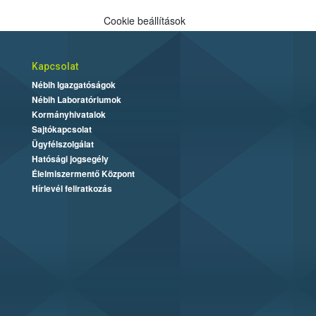
Cookie beállítások
Kapcsolat
Nébih Igazgatóságok
Nébih Laboratóriumok
Kormányhivatalok
Sajtókapcsolat
Ügyfélszolgálat
Hatósági jogsegély
Élelmiszermentő Központ
Hírlevél feliratkozás