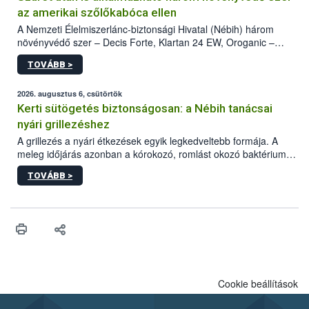
az amerikai szőlőkabóca ellen
A Nemzeti Élelmiszerlánc-biztonsági Hivatal (Nébih) három
növényvédő szer – Decis Forte, Klartan 24 EW, Oroganic –
engedélyokiratát módosította, így azok a szüretet követően,
TOVÁBB >
egészen a vesszőérettség (BBCH 91) stádiumáig
felhasználhatóak a szőlőben. A kiterjesztések célja, hogy a korai
érésű szőlőkben is legyen lehetőség a károsító elleni további
2026. augusztus 6, csütörtök
védekezésre. Az Oroganic készítmény kis kiszerelésben kiskerti
Kerti sütögetés biztonságosan: a Nébih tanácsai
felhasználók számára is elérhető és ökológiai termesztésben is
nyári grillezéshez
engedélyezett.
A grillezés a nyári étkezések egyik legkedveltebb formája. A
meleg időjárás azonban a kórokozó, romlást okozó baktériumok
gyorsabb szaporodásának is kedvez. A szabadtéri sütögetés
TOVÁBB >
ezért nem csupán a megfelelő sütési technikáról szól: legalább
ilyen fontos az alapanyagok biztonságos kezelése, az alapvető
higiéniai szabályok betartása, a megfelelő hőkezelés, valamint a
maradékok szakszerű tárolása. A Nemzeti Élelmiszerlánc-
biztonsági Hivatal (Nébih) Oktatási Programja összegyűjtötte a
biztonságos grillezés legfontosabb tudnivalóit.
Cookie beállítások