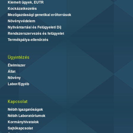
Kiemelt ügyek, EUTR
Kockázatkezelés
Mezőgazdasági genetikai erőforrások
Növényvédelem
Nyilvántartási és Felügyeleti Díj
Rendszerszervezés és felügyelet
Termékpálya-ellenőrzés
Ügyintézés
Élelmiszer
Állat
Növény
Labor/Egyéb
Kapcsolat
Nébih Igazgatóságok
Nébih Laboratóriumok
Kormányhivatalok
Sajtókapcsolat