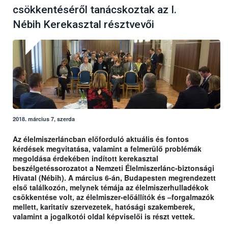
csökkentéséről tanácskoztak az I.
Nébih Kerekasztal résztvevői
2018. március 7, szerda
Az élelmiszerláncban előforduló aktuális és fontos
kérdések megvitatása, valamint a felmerülő problémák
megoldása érdekében indított kerekasztal
beszélgetéssorozatot a Nemzeti Élelmiszerlánc-biztonsági
Hivatal (Nébih). A március 6-án, Budapesten megrendezett
első találkozón, melynek témája az élelmiszerhulladékok
csökkentése volt, az élelmiszer-előállítók és –forgalmazók
mellett, karitatív szervezetek, hatósági szakemberek,
valamint a jogalkotói oldal képviselői is részt vettek.