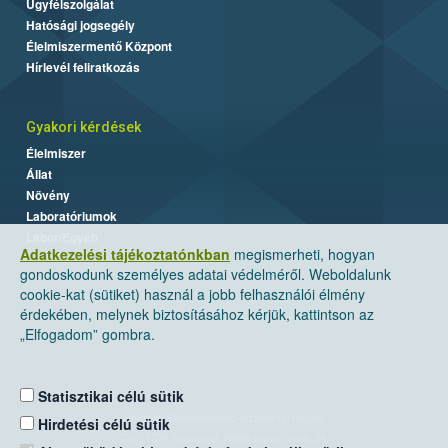
Ügyfélszolgálat
Hatósági jogsegély
Élelmiszermentő Központ
Hírlevél feliratkozás
Gyakori kérdések
Élelmiszer
Állat
Növény
Laboratóriumok
Labor/Egyéb
Adatkezelési tájékoztatónkban
megismerheti, hogyan
gondoskodunk személyes adatai védelméről. Weboldalunk
cookie-kat (sütiket) használ a jobb felhasználói élmény
érdekében, melynek biztosításához kérjük, kattintson az
„Elfogadom” gombra.
Statisztikai célú sütik
Nemzeti Élelmiszerlánc-biztonsági Hivatal
Hirdetési célú sütik
Cím: 1024 Budapest, Keleti Károly utca. 24.