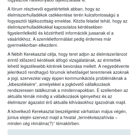
A fórum résztvevői egyetértettek abban, hogy az
élelmiszerhulladékok csökkentése terén kulcsfontosságú a
fogyasztói tájékozottság emelése. Közös feladat tehát, hogy az
élelmiszerhulladékokkal kapcsolatos kérdésekben
figyelemfelkeltő és közérthető információk jussanak el a
vásárlókhoz. A szemléletformálást pedig érdemes már
gyermekkorban elkezdeni.
A Nébih Kerekasztal célja, hogy teret adjon az élelmiszerláncot
érintő időszerű kérdések átfogó vizsgálatának, az érintettek
lehető legszélesebb körének bevonása mellett. A negyedévente
jelentkező rendhagyó fórumok lehetőséget teremtenek azoknak
a jogi, szervezési vagy éppen kommunikációs problémáknak a
„kibeszélésére”, amelyekkel a jogkövető vállalkozások
rendszeresen találkoznak a mindennapokban. E szellemben az
aktuális témák mindig a vállalkozások igényeihez és az
élelmiszer ágazatot érő aktuális kihívásokhoz igazodnak majd.
A következő Kerekasztal beszélgetést várhatóan május végén,
június elején szervezi majd a hivatal „termékvisszahívás –
minden cég rémálma(?)” témakörben.