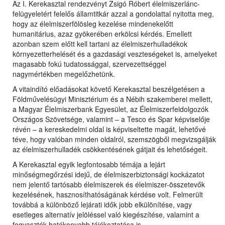
Az I. Kerekasztal rendezvényt Zsigó Róbert élelmiszerlánc-
felügyeletért felelős államtitkár azzal a gondolattal nyitotta meg,
hogy az élelmiszerfölösleg kezelése mindenekelőtt
humanitárius, azaz gyökerében erkölcsi kérdés. Emellett
azonban szem előtt kell tartani az élelmiszerhulladékok
környezetterhelését és a gazdasági veszteségeket is, amelyeket
magasabb fokú tudatossággal, szervezettséggel
nagymértékben megelőzhetünk.
A vitaindító előadásokat követő Kerekasztal beszélgetésen a
Földművelésügyi Minisztérium és a Nébih szakemberei mellett,
a Magyar Élelmiszerbank Egyesület, az Élelmiszerfeldolgozók
Országos Szövetsége, valamint – a Tesco és Spar képviselője
révén – a kereskedelmi oldal is képviseltette magát, lehetővé
téve, hogy valóban minden oldalról, szemszögből megvizsgálják
az élelmiszerhulladék csökkentésének gátjait és lehetőségeit.
A Kerekasztal egyik legfontosabb témája a lejárt
minőségmegőrzési idejű, de élelmiszerbiztonsági kockázatot
nem jelentő tartósabb élelmiszerek és élelmiszer-összetevők
kezelésének, hasznosíthatóságának kérdése volt. Felmerült
továbbá a különböző lejárati idők jobb elkülönítése, vagy
esetleges alternatív jelöléssel való kiegészítése, valamint a
fogyasztók hatékonyabb tájékoztatása is.